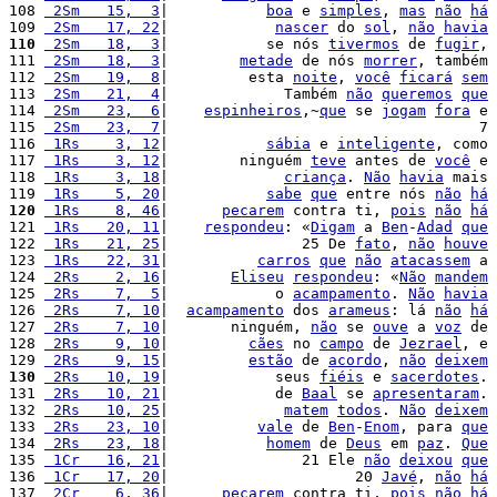
108 
 2Sm   15,  3
|           
boa
 e 
simples
, 
mas
não
há
109 
 2Sm   17, 22
|            
nascer
 do 
sol
, 
não
havia
110
 2Sm   18,  3
|           se nós 
tivermos
 de 
fugir
, 
111 
 2Sm   18,  3
|        
metade
 de nós 
morrer
, também 
112 
 2Sm   19,  8
|         esta 
noite
, 
você
ficará
sem
113 
 2Sm   21,  4
|             Também 
não
queremos
que
114 
 2Sm   23,  6
|    
espinheiros
,~
que
 se 
jogam
fora
 e 
115 
 2Sm   23,  7
|                                   7 
116 
 1Rs    3, 12
|           
sábia
 e 
inteligente
, como 
117 
 1Rs    3, 12
|        ninguém 
teve
 antes de 
você
 e 
118 
 1Rs    3, 18
|             
criança
. 
Não
havia
 mais 
119 
 1Rs    5, 20
|           
sabe
que
 entre nós 
não
há
120
 1Rs    8, 46
|      
pecarem
 contra ti, 
pois
não
há
121 
 1Rs   20, 11
|    
respondeu
: «
Digam
 a 
Ben
-
Adad
que
122 
 1Rs   21, 25
|               25 De 
fato
, 
não
houve
123 
 1Rs   22, 31
|          
carros
que
não
atacassem
 a 
124 
 2Rs    2, 16
|       
Eliseu
respondeu
: «
Não
mandem
125 
 2Rs    7,  5
|            o 
acampamento
. 
Não
havia
126 
 2Rs    7, 10
|  
acampamento
 dos 
arameus
: lá 
não
há
127 
 2Rs    7, 10
|       ninguém, 
não
 se 
ouve
 a 
voz
 de 
128 
 2Rs    9, 10
|         
cães
 no 
campo
 de 
Jezrael
, e 
129 
 2Rs    9, 15
|         
estão
 de 
acordo
, 
não
deixem
130
 2Rs   10, 19
|            seus 
fiéis
 e 
sacerdotes
. 
131 
 2Rs   10, 21
|            de 
Baal
 se 
apresentaram
. 
132 
 2Rs   10, 25
|             
matem
todos
. 
Não
deixem
133 
 2Rs   23, 10
|          
vale
 de 
Ben
-
Enom
, para 
que
134 
 2Rs   23, 18
|           
homem
 de 
Deus
 em 
paz
. 
Que
135 
 1Cr   16, 21
|               21 Ele 
não
deixou
que
136 
 1Cr   17, 20
|                     20 
Javé
, 
não
há
137 
 2Cr    6, 36
|      
pecarem
 contra ti, 
pois
não
há