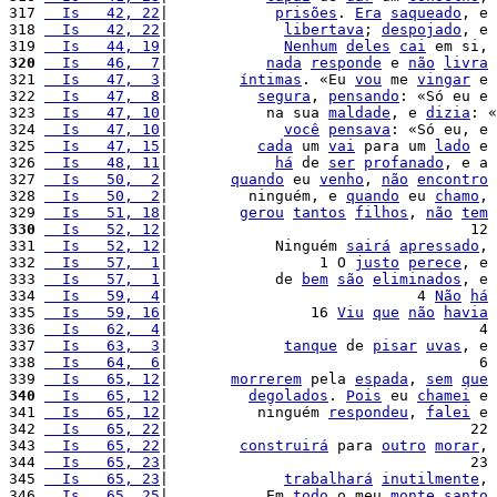
317 
  Is   42, 22
|            
prisões
. 
Era
saqueado
, e 
318 
  Is   42, 22
|             
libertava
; 
despojado
, e 
319 
  Is   44, 19
|             
Nenhum
deles
cai
 em si, 
320
  Is   46,  7
|           
nada
responde
 e 
não
livra
321 
  Is   47,  3
|        
íntimas
. «Eu 
vou
 me 
vingar
 e 
322 
  Is   47,  8
|          
segura
, 
pensando
: «Só eu e 
323 
  Is   47, 10
|           na sua 
maldade
, e 
dizia
: «
324 
  Is   47, 10
|             
você
pensava
: «Só eu, e 
325 
  Is   47, 15
|          
cada
 um 
vai
 para um 
lado
 e 
326 
  Is   48, 11
|            
há
 de 
ser
profanado
, e a 
327 
  Is   50,  2
|       
quando
 eu 
venho
, 
não
encontro
328 
  Is   50,  2
|         ninguém, e 
quando
 eu 
chamo
, 
329 
  Is   51, 18
|        
gerou
tantos
filhos
, 
não
tem
330
  Is   52, 12
|                                  12 
331 
  Is   52, 12
|            Ninguém 
sairá
apressado
, 
332 
  Is   57,  1
|                 1 O 
justo
perece
, e 
333 
  Is   57,  1
|            de 
bem
são
eliminados
, e 
334 
  Is   59,  4
|                            4 
Não
há
335 
  Is   59, 16
|                16 
Viu
que
não
havia
336 
  Is   62,  4
|                                   4 
337 
  Is   63,  3
|             
tanque
 de 
pisar
uvas
, e 
338 
  Is   64,  6
|                                   6 
339 
  Is   65, 12
|       
morrerem
 pela 
espada
, 
sem
que
340
  Is   65, 12
|         
degolados
. 
Pois
 eu 
chamei
 e 
341 
  Is   65, 12
|          ninguém 
respondeu
, 
falei
 e 
342 
  Is   65, 22
|                                  22 
343 
  Is   65, 22
|        
construirá
 para 
outro
morar
, 
344 
  Is   65, 23
|                                  23 
345 
  Is   65, 23
|             
trabalhará
inutilmente
, 
346 
  Is   65, 25
|           Em 
todo
 o meu 
monte
santo