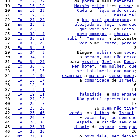
 18 
  Ex   12, 22
|           da 
porta
 e seus 
batentes
. 
 19 
  Ex   16, 19
|           
Moisés
então
 lhes 
disse
: «
 20
  Ex   16, 29
|            
Cada
 um 
fique
onde
está
. 
 21 
  Ex   19, 13
|                      13 E 
nesse
tal
 22 
  Ex   21, 28
|            o 
boi
será
apedrejado
, e 
 23 
  Ex   22,  9
|           
aleijado
ou
fugir
sem
que
 24 
  Ex   23, 15
|             
que
você
saiu
 do 
Egito
. 
 25 
  Ex   33,  4
|            
povo
começou
 a 
chorar
, e 
 26 
  Ex   33, 12
|        
subir
’. 
Mas
não
 me indicaste 
 27 
  Ex   33, 20
|             
ver
 o meu 
rosto
, 
porque
 28 
  Ex   34,  3
|                                   3 
 29 
  Ex   34,  3
|            Ninguém 
subirá
 com 
você
, 
 30
  Ex   34,  7
|             o 
pecado
, 
mas
não
deixa
 31 
  Ex   34, 24
|         para 
visitar
Javé
 seu 
Deus
, 
 32 
  Ex   36,  6
|          
Nem
homem
, 
nem
mulher
, 
que
 33 
  Lv    6, 16
|            
ser
totalmente
queimada
; 
 34 
  Lv   14, 36
|      
examinar
 a 
mancha
; 
desse
modo
, 
 35 
  Lv   16, 17
|             a 
comunidade
 de 
Israel
, 
 36 
  Lv   18,  6
|                                   6 
 37 
  Lv   19, 11
|                                  11 
 38 
  Lv   19, 11
|             
falsidade
, e 
não
engane
 39 
  Lv   21, 18
|            
Não
poderá
apresentar
-se 
 40
  Lv   25, 17
|                                  17 
 41 
  Lv   25, 26
|                   26 
Quem
não
tiver
 42 
  Lv   25, 46
|         
vocês
, os 
filhos
 de 
Israel
, 
 43 
  Lv   26, 17
|             E 
vocês
fugirão
sem
que
 44 
  Lv   26, 36
|            
espada
, e 
cairão
sem
que
 45 
  Lv   26, 37
|           
diante
 da 
espada
, 
sem
que
 46 
  Lv   27, 26
|                                  26 
 47 
  Nm   21, 35
|             o 
povo
dele
, 
sem
deixar