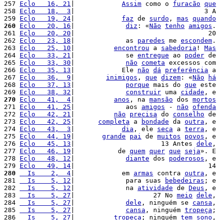
257 
Eclo   16, 21
|            
Assim
 como o 
furacão
que
258 
Eclo   18,  3
|                                 3 A 
259 
Eclo   19, 24
|            
faz
 de 
surdo
, 
mas
quando
260
Eclo   20, 16
|             
diz
: «
Não
tenho
amigos
. 
261 
Eclo   20, 20
|                                  20 
262 
Eclo   23, 18
|             as 
paredes
 me 
escondem
. 
263 
Eclo   25, 10
|          
encontrou
 a 
sabedoria
! 
Mas
264 
Eclo   33, 21
|             se 
entregue
 ao 
poder
 de 
265 
Eclo   33, 30
|             
não
cometa
 excessos com 
266 
Eclo   35, 13
|            Ele 
não
dá
preferência
 a 
267 
Eclo   36,  9
|        
inimigos
, 
que
dizem
: «
Não
há
268 
Eclo   37, 13
|             
porque
 mais do 
que
 este 
269 
Eclo   38, 32
|             
construir
 uma 
cidade
, e 
270
Eclo   41,  4
|          
anos
, na 
mansão
 dos 
mortos
271 
Eclo   41, 25
|             aos 
amigos
 - 
não
ofenda
272 
Eclo   42, 21
|          
não
precisa
 do 
conselho
 de 
273 
Eclo   42, 25
|      
completa
 a 
bondade
 da 
outra
, e 
274 
Eclo   43,  3
|            
dia
, ele 
seca
 a 
terra
, e 
275 
Eclo   44, 19
|       
grande
pai
 de 
muitos
povos
, e 
276 
Eclo   45, 13
|                      13 Antes 
dele
, 
277 
Eclo   46, 19
|           de 
quem
quer
que
seja
». E 
278 
Eclo   48, 12
|             
diante
 dos 
poderosos
, e 
279 
Eclo   49, 14
|                                  14 
280
  Is    2,  4
|            em 
armas
 contra 
outra
, e 
281 
  Is    5, 12
|             para suas 
bebedeiras
; e 
282 
  Is    5, 12
|             na 
atividade
 de 
Deus
, e 
283 
  Is    5, 27
|                    27 No 
meio
dele
, 
284 
  Is    5, 27
|             
dele
, ninguém se 
cansa
, 
285 
  Is    5, 27
|             
cansa
, ninguém 
tropeça
; 
286 
  Is    5, 27
|          
tropeça
; ninguém 
tem
sono
, 