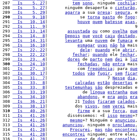
287 
  Is    5, 27
|          
tem
sono
, ninguém 
cochila
; 
288 
  Is    5, 27
|       ninguém desaperta o 
cinturão
, 
289 
  Is    5, 29
|       
agarra
 a sua 
presa
: 
segura
, e 
290
  Is    9, 18
|             se 
torna
pasto
 do 
fogo
: 
291 
  Is   10, 14
|            
houve
quem
batesse
asas
, 
292 
  Is   11,  9
|                                   9 
293 
  Is   13, 14
|        
assustada
ou
 como 
ovelha
que
294 
  Is   14,  8
|       
Depois
que
você
caiu
deitado
, 
295 
  Is   14, 31
|       
levanta
 uma 
nuvem
 de 
fumaça
 e 
296 
  Is   16, 10
|            
esmagar
uvas
não
há
 mais 
297 
  Is   22, 22
|             
dele
: 
quando
 ele 
abrir
, 
298 
  Is   22, 22
|          
fechar
; 
quando
 ele 
fechar
, 
299 
  Is   23,  4
|        
dores
 de 
parto
nem
dei
 à 
luz
300
  Is   24, 10
|            
fechadas
, 
não
entra
 mais 
301 
  Is   27,  3
|            com 
freqüência
; para 
que
302 
  Is   30, 17
|          
todos
vão
fugir
, 
sem
ficar
303 
  Is   31,  7
|                        7 
Nesse
dia
, 
304 
  Is   33,  8
|           
calçadas
estão
desertas
 e 
305 
  Is   33,  8
|       
testemunhas
são
 desprezadas e 
306 
  Is   33, 19
|              de 
língua
estranha
que
307 
  Is   34, 10
|            
abandono
, e 
era
após
era
308 
  Is   36, 21
|           21 
Todos
ficaram
calados
. 
309 
  Is   38, 13
|           dos 
vivos
, 
nem
verei
 mais 
310
  Is   40, 26
|            
firme
 é a sua 
força
, 
que
311 
  Is   41, 26
|        disséssemos: «É 
isso
mesmo
»? 
312 
  Is   41, 26
|         
mesmo
»? Ninguém o 
anunciou
, 
313 
  Is   41, 26
|      
anunciou
, ninguém o 
proclamou
, 
314 
  Is   41, 28
|         
Procurei
, 
mas
não
encontrei
315 
  Is   41, 28
|      
encontrei
 ninguém; entre eles, 
316 
  Is   41, 28
|           
capaz
 de 
dar
 um 
conselho
, 