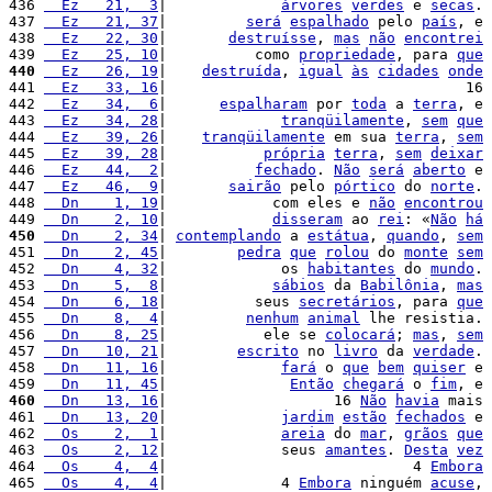
436 
  Ez   21,  3
|             
árvores
verdes
 e 
secas
. 
437 
  Ez   21, 37
|         
será
espalhado
 pelo 
país
, e 
438 
  Ez   22, 30
|       
destruísse
, 
mas
não
encontrei
439 
  Ez   25, 10
|          como 
propriedade
, para 
que
440
  Ez   26, 19
|    
destruída
, 
igual
às
cidades
onde
441 
  Ez   33, 16
|                                  16 
442 
  Ez   34,  6
|      
espalharam
 por 
toda
 a 
terra
, e 
443 
  Ez   34, 28
|             
tranqüilamente
, 
sem
que
444 
  Ez   39, 26
|    
tranqüilamente
 em sua 
terra
, 
sem
445 
  Ez   39, 28
|           
própria
terra
, 
sem
deixar
446 
  Ez   44,  2
|          
fechado
. 
Não
será
aberto
 e 
447 
  Ez   46,  9
|       
sairão
 pelo 
pórtico
 do 
norte
. 
448 
  Dn    1, 19
|            com eles e 
não
encontrou
449 
  Dn    2, 10
|            
disseram
 ao 
rei
: «
Não
há
450
  Dn    2, 34
| 
contemplando
 a 
estátua
, 
quando
, 
sem
451 
  Dn    2, 45
|        
pedra
que
rolou
 do 
monte
sem
452 
  Dn    4, 32
|             os 
habitantes
 do 
mundo
. 
453 
  Dn    5,  8
|            
sábios
 da 
Babilônia
, 
mas
454 
  Dn    6, 18
|          seus 
secretários
, para 
que
455 
  Dn    8,  4
|         
nenhum
animal
 lhe resistia. 
456 
  Dn    8, 25
|           ele se 
colocará
; 
mas
, 
sem
457 
  Dn   10, 21
|        
escrito
 no 
livro
 da 
verdade
. 
458 
  Dn   11, 16
|             
fará
 o 
que
bem
quiser
 e 
459 
  Dn   11, 45
|              
Então
chegará
 o 
fim
, e 
460
  Dn   13, 16
|                   16 
Não
havia
 mais 
461 
  Dn   13, 20
|             
jardim
estão
fechados
 e 
462 
  Os    2,  1
|             
areia
 do 
mar
, 
grãos
que
463 
  Os    2, 12
|             seus 
amantes
. 
Desta
vez
464 
  Os    4,  4
|                            4 
Embora
465 
  Os    4,  4
|             4 
Embora
 ninguém 
acuse
, 