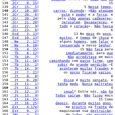
138 
 2Cr    8, 15
|                                  15 
139 
 2Cr   15,  5
|                      5 
Nesse
tempo
, 
140
 2Cr   18, 30
|       
carros
, 
dizendo
: «
Não
ataquem
141 
 2Cr   20,  6
|           
está
 o 
poder
 e a 
força
, e 
142 
 2Cr   20, 24
|         pelo 
chão
apenas
cadáveres
; 
143 
 2Cr   21, 20
|           
Jerusalém
. 
Desapareceu
, e 
144 
 2Cr   22,  9
|          
todo
 o 
coração
». 
Não
havia
145 
 2Cr   23,  6
|                                   6 
146 
 Esd    3, 13
|                 13 No 
meio
 do 
povo
, 
147 
 Esd   10, 13
|          
muitos
, é 
tempo
 de 
chuva
 e 
148 
  Ne    2, 12
|          alguns 
homens
, 
sem
falar
 a 
149 
  Ne    8, 10
|          
consagrado
 a nosso 
Senhor
. 
150
  Tb    4, 15
|                    15 
Não
faça
 para 
151 
  Tb    8, 12
|             
imediatamente
, para 
que
152 
  Tb   10,  7
|              
Não
acreditava
 em mais 
153 
  Tb   11, 16
|     
caminhando
 com 
passo
firme
, 
sem
154 
  Tb   13,  2
|         
subir
 da 
grande
perdição
.~E 
155 
  Tb   14,  9
|          
acontecem
muitas
fraudes
 e 
156 
  Jt    7, 21
|            os 
poços
ficaram
vazios
. 
157 
  Jt    8,  8
|                                   8 
158 
  Jt    8, 28
|            
disse
 é 
muito
sensato
, e 
159 
  Jt   11,  1
|         
tenha
medo
. 
Nunca
maltratei
160
  Jt   11,  4
|                                   4 
161 
  Jt   12,  3
|            
igual
? Entre nós, 
não
há
162 
  Jt   13,  4
|        
Todos
saíram
. 
Não
ficou
 mais 
163 
  Jt   14, 15
|                             15 Como 
164 
  Jt   16, 25
|        
depois
, 
durante
muitos
anos
, 
165 
 Est    4,17e
|             me 
prostro
 na 
frente
 de 
166 
 Est    9,  2
|          maquinavam sua 
destruição
. 
167 
 1Mc    4,  5
|             de 
Judas
, 
não
encontrou