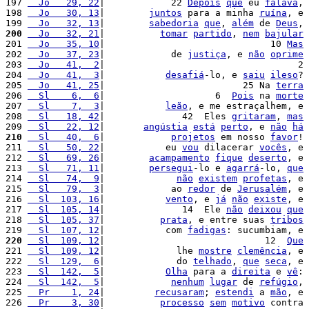
197 
  Jo   29, 22
|            22 
Depois
que
 eu 
falava
, 
198 
  Jo   30, 13
|        
juntos
 para a minha 
ruína
, e 
199 
  Jo   32, 13
|        
sabedoria
que
, 
além
 de 
Deus
, 
200
  Jo   32, 21
|          
tomar
partido
, 
nem
bajular
201 
  Jo   35, 10
|                              10 
Mas
202 
  Jo   37, 23
|            de 
justiça
, e 
não
oprime
203 
  Jo   41,  2
|                                   2 
204 
  Jo   41,  3
|           
desafiá
-lo, e 
saiu
ileso
? 
205 
  Jo   41, 25
|                         25 Na 
terra
206 
  Sl    6,  6
|                    6  
Pois
 na 
morte
207 
  Sl    7,  3
|           
leão
, e me estraçalhem, e 
208 
  Sl   18, 42
|              42  Eles 
gritaram
, 
mas
209 
  Sl   22, 12
|       
angústia
está
perto
, e 
não
há
210
  Sl   40,  6
|            
projetos
 em nosso 
favor
! 
211 
  Sl   50, 22
|           eu 
vou
 dilacerar 
vocês
, e 
212 
  Sl   69, 26
|        
acampamento
fique
deserto
, e 
213 
  Sl   71, 11
|        
persegui
-lo e 
agarrá
-lo, 
que
214 
  Sl   74,  9
|             
não
existem
profetas
, e 
215 
  Sl   79,  3
|            ao 
redor
 de 
Jerusalém
, e 
216 
  Sl  103, 16
|           
vento
, e 
já
não
existe
, e 
217 
  Sl  105, 14
|              14  Ele 
não
deixou
que
218 
  Sl  105, 37
|          
prata
, e entre suas 
tribos
219 
  Sl  107, 12
|           com 
fadigas
: sucumbiam, e 
220
  Sl  109, 12
|                             12  
Que
221 
  Sl  109, 12
|             lhe 
mostre
clemência
, e 
222 
  Sl  129,  6
|             do 
telhado
, 
que
seca
, e 
223 
  Sl  142,  5
|           
Olha
 para a 
direita
 e 
vê
: 
224 
  Sl  142,  5
|            
nenhum
lugar
 de 
refúgio
, 
225 
  Pr    1, 24
|         
recusaram
; 
estendi
 a 
mão
, e 
226 
  Pr    3, 30
|          
processo
sem
motivo
 contra 