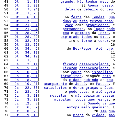
 48 
  Dt    1, 17
|          
grande
. 
Não
tenham
medo
 de 
 49 
  Dt    1, 32
|                    32 
Apesar
disso
, 
 50
  Dt    7, 24
|            
delas
 de 
debaixo
 do 
céu
: 
 51 
  Dt   11, 25
|                                  25 
 52 
  Dt   16, 16
|            na 
festa
 das 
Tendas
. 
Que
 53 
  Dt   17,  6
|           
duas
ou
três
testemunhas
; 
 54 
  Dt   21,  1
|            
você
 como 
propriedade
, e 
 55 
  Dt   21,  4
|           
permanente
, no 
lugar
onde
 56 
  Dt   28, 26
|           
céu
 e 
animais
 da 
terra
, e 
 57 
  Dt   28, 29
|          
explorado
todos
 os 
dias
, e 
 58 
  Dt   32, 39
|             firo e 
torno
 a 
curar
,~e 
 59 
  Dt   33, 26
|                                  26 
 60
  Dt   34,  6
|             de 
Bet
-
Fegor
. 
Até
hoje
, 
 61 
  Dt   34, 11
|                                  11 
 62 
  Dt   34, 12
|                                  12 
 63 
  Js    1,  5
|                                   5 
 64 
  Js    2, 11
|           
ficamos
desencorajados
, e 
 65 
  Js    5,  1
|           
Ficaram
desencorajados
, e 
 66 
  Js    6,  1
|           por 
causa
 dos 
israelitas
. 
 67 
  Js    6,  1
|          
israelitas
. Ninguém 
saía
 e 
 68 
  Js    8, 20
|           da 
cidade
subindo
 ao 
céu
. 
 69 
  Js   10, 21
|  
acampamento
 de 
Josué
, em 
Maceda
. E 
 70
  Js   22, 33
|  
satisfeitos
 e 
deram
graças
 a 
Deus
. 
 71 
  Js   23,  9
|            e 
poderosas
, e 
até
agora
 72 
  Jz    3, 28
|     
moabitas
, e 
não
deixaram
passar
 73 
  Jz    3, 29
|       
moabitas
, 
todos
guerreiros
, e 
 74 
  Jz   12,  3
|                     3 
Quando
vi
que
 75 
  Jz   16,  9
|             
estopa
meio
queimado
. E 
 76 
  Jz   18, 28
|                          28 
sem
que
 77 
  Jz   19, 15
|             na 
praça
 da 
cidade
, 
mas