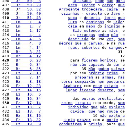
406 
  Jr   50,  3
|             
arrasado
, 
onde
não
mora
407 
  Jr   50, 29
|           
arco
. 
Fechem
 o 
cerco
: 
que
408 
  Jr   50, 32
|       
Arrogante
tropeçará
, 
cairá
, e 
409 
  Jr   50, 40
|        
vizinhas
 - 
oráculo
 de 
Javé
 - 
410
  Jr   51, 43
|           
seca
 e 
deserta
, 
terra
que
411 
  Lm    1,  4
|           
luto
 os 
caminhos
 de 
Sião
: 
412 
  Lm    1,  7
|           
caía
 em 
mãos
 do 
inimigo
 e 
413 
  Lm    1, 17
|             
Sião
estende
 as 
mãos
, e 
414 
  Lm    4,  4
|            as 
crianças
pedem
pão
, e 
415 
  Lm    4,  6
|           
destruída
 de uma 
vez
, 
sem
416 
  Lm    4,  8
|       
negros
que
 o 
carvão
, e na 
rua
417 
  Lm    4, 14
|           
ruas
, 
cobertos
 de 
sangue
:~
418 
  Br    3, 31
|                                 31  
419 
  Br    4, 12
|                                  12 
420
  Br    6, 23
|            para 
ficarem
bonitos
, se 
421 
  Br    6, 34
|            
não
são
capazes
 de 
dar
 a 
422 
  Br    6, 35
|                 35 
Não
podem
salvar
423 
  Ez    7, 13
|            por seu 
próprio
crime
, e 
424 
  Ez    7, 14
|              
preparam
 as 
armas
, 
mas
425 
  Ez    8, 18
|        
terei
compaixão
nem
pouparei
426 
  Ez   12, 23
|         
Acabarei
 com 
esse
ditado
, e 
427 
  Ez   14, 15
|          
lugar
ficasse
deserto
, 
sem
428 
  Ez   16,  5
|                                   5 
429 
  Ez   16, 34
|             das 
outras
prostitutas
: 
430
  Ez   17, 14
|        
reino
ficaria
 reprimido, 
sem
431 
  Ez   18,  7
|           
indivíduo
que
não
explora
432 
  Ez   18,  7
|            
dívida
; 
que
não
rouba
 de 
433 
  Ez   18, 16
|                      16 
não
explora
434 
  Ez   18, 32
|         
sinto
prazer
 com a 
morte
 de 
435 
  Ez   19,  9
|       
conduziram
 à 
prisão
, para 
que