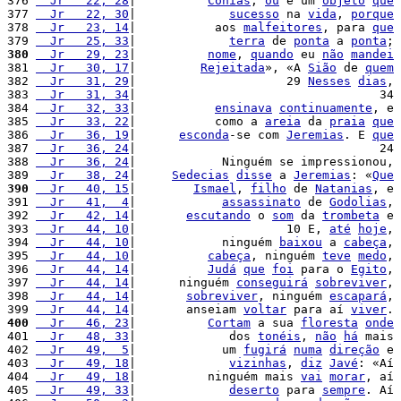
376 
  Jr   22, 28
|          
Conias
, 
ou
 é um 
objeto
que
377 
  Jr   22, 30
|             
sucesso
 na 
vida
, 
porque
378 
  Jr   23, 14
|           aos 
malfeitores
, para 
que
379 
  Jr   25, 33
|             
terra
 de 
ponta
 a 
ponta
; 
380
  Jr   29, 23
|          
nome
, 
quando
 eu 
não
mandei
381 
  Jr   30, 17
|         
Rejeitada
», «A 
Sião
 de 
quem
382 
  Jr   31, 29
|                     29 
Nesses
dias
, 
383 
  Jr   31, 34
|                                  34 
384 
  Jr   32, 33
|           
ensinava
continuamente
, e 
385 
  Jr   33, 22
|           como a 
areia
 da 
praia
que
386 
  Jr   36, 19
|      
esconda
-se com 
Jeremias
. E 
que
387 
  Jr   36, 24
|                                  24 
388 
  Jr   36, 24
|            Ninguém se impressionou, 
389 
  Jr   38, 24
|     
Sedecias
disse
 a 
Jeremias
: «
Que
390
  Jr   40, 15
|        
Ismael
, 
filho
 de 
Natanias
, e 
391 
  Jr   41,  4
|            
assassinato
 de 
Godolias
, 
392 
  Jr   42, 14
|       
escutando
 o 
som
 da 
trombeta
 e 
393 
  Jr   44, 10
|                     10 E, 
até
hoje
, 
394 
  Jr   44, 10
|            ninguém 
baixou
 a 
cabeça
, 
395 
  Jr   44, 10
|          
cabeça
, ninguém 
teve
medo
, 
396 
  Jr   44, 14
|          
Judá
que
foi
 para o 
Egito
, 
397 
  Jr   44, 14
|      ninguém 
conseguirá
sobreviver
, 
398 
  Jr   44, 14
|       
sobreviver
, ninguém 
escapará
, 
399 
  Jr   44, 14
|       anseiam 
voltar
 para aí 
viver
. 
400
  Jr   46, 23
|          
Cortam
 a sua 
floresta
onde
401 
  Jr   48, 33
|             dos 
tonéis
, 
não
há
 mais 
402 
  Jr   49,  5
|            um 
fugirá
numa
direção
 e 
403 
  Jr   49, 18
|             
vizinhas
, 
diz
Javé
: «Aí 
404 
  Jr   49, 18
|          ninguém mais 
vai
morar
, aí 
405 
  Jr   49, 33
|             
deserto
 para 
sempre
. Aí 