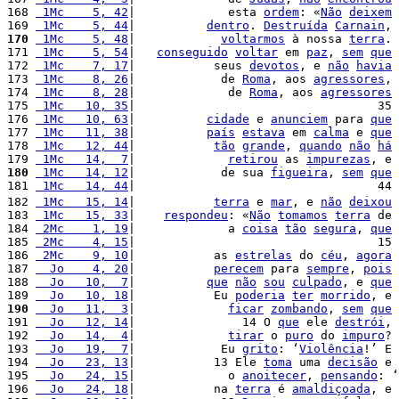
168 
 1Mc    5, 42
|             esta 
ordem
: «
Não
deixem
169 
 1Mc    5, 44
|          
dentro
. 
Destruída
Carnain
, 
170
 1Mc    5, 48
|            
voltarmos
 à nossa 
terra
. 
171 
 1Mc    5, 54
|   
conseguido
voltar
 em 
paz
, 
sem
que
172 
 1Mc    7, 17
|           seus 
devotos
, e 
não
havia
173 
 1Mc    8, 26
|            de 
Roma
, aos 
agressores
, 
174 
 1Mc    8, 28
|             de 
Roma
, aos 
agressores
175 
 1Mc   10, 35
|                                  35 
176 
 1Mc   10, 63
|          
cidade
 e 
anunciem
 para 
que
177 
 1Mc   11, 38
|          
país
estava
 em 
calma
 e 
que
178 
 1Mc   12, 44
|           
tão
grande
, 
quando
não
há
179 
 1Mc   14,  7
|             
retirou
 as 
impurezas
, e 
180
 1Mc   14, 12
|            de sua 
figueira
, 
sem
que
181 
 1Mc   14, 44
|                                  44 
182 
 1Mc   15, 14
|           
terra
 e 
mar
, e 
não
deixou
183 
 1Mc   15, 33
|    
respondeu
: «
Não
tomamos
terra
 de 
184 
 2Mc    1, 19
|             a 
coisa
tão
segura
, 
que
185 
 2Mc    4, 15
|                                  15 
186 
 2Mc    9, 10
|           as 
estrelas
 do 
céu
, 
agora
187 
  Jo    4, 20
|           
perecem
 para 
sempre
, 
pois
188 
  Jo   10,  7
|          
que
não
sou
culpado
, e 
que
189 
  Jo   10, 18
|           Eu 
poderia
ter
morrido
, e 
190
  Jo   11,  3
|             
ficar
zombando
, 
sem
que
191 
  Jo   12, 14
|               14 O 
que
 ele 
destrói
, 
192 
  Jo   14,  4
|             
tirar
 o 
puro
 do 
impuro
? 
193 
  Jo   19,  7
|            Eu 
grito
: ‘
Violência
!’ E 
194 
  Jo   23, 13
|           13 Ele 
toma
 uma 
decisão
 e 
195 
  Jo   24, 15
|             o 
anoitecer
, 
pensando
: ‘
196 
  Jo   24, 18
|           na 
terra
 é 
amaldiçoada
, e 