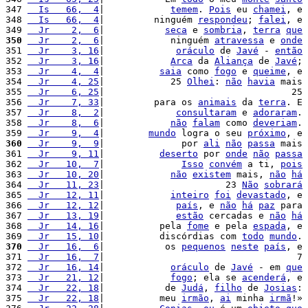
347 
  Is   66,  4
|            
temem
. 
Pois
 eu 
chamei
, e 
348 
  Is   66,  4
|         ninguém 
respondeu
; 
falei
, e 
349 
  Jr    2,  6
|           
seca
 e 
sombria
, 
terra
que
350
  Jr    2,  6
|            ninguém 
atravessa
 e 
onde
351 
  Jr    3, 16
|             
oráculo
 de 
Javé
 - 
então
352 
  Jr    3, 16
|            
Arca
 da 
Aliança
 de 
Javé
; 
353 
  Jr    4,  4
|          
saia
 como 
fogo
 e 
queime
, e 
354 
  Jr    4, 25
|            25 
Olhei
: 
não
havia
 mais 
355 
  Jr    6, 25
|                                  25 
356 
  Jr    7, 33
|         para os 
animais
 da 
terra
. E 
357 
  Jr    8,  2
|             
consultaram
 e 
adoraram
. 
358 
  Jr    8,  6
|            
não
falam
 como 
deveriam
. 
359 
  Jr    9,  4
|        
mundo
 logra o seu 
próximo
, e 
360
  Jr    9,  9
|              por 
ali
não
passa
 mais 
361 
  Jr    9, 11
|          
deserto
 por 
onde
não
passa
362 
  Jr   10,  7
|              
Isso
convém
 a ti, 
pois
363 
  Jr   10, 20
|            
não
existem
 mais, 
não
há
364 
  Jr   11, 23
|                      23 
Não
sobrará
365 
  Jr   12, 11
|            
inteiro
foi
devastado
, e 
366 
  Jr   12, 12
|             
país
, e 
não
há
paz
 para 
367 
  Jr   13, 19
|             
estão
 cercadas e 
não
há
368 
  Jr   14, 16
|          pela 
fome
 e pela 
espada
, e 
369 
  Jr   15, 10
|          discórdias com 
todo
mundo
. 
370
  Jr   16,  6
|           os 
pequenos
neste
país
, e 
371 
  Jr   16,  7
|                                   7 
372 
  Jr   16, 14
|            
oráculo
 de 
Javé
 - em 
que
373 
  Jr   21, 12
|            
fogo
; ela se 
acenderá
, e 
374 
  Jr   22, 18
|           de 
Judá
, 
filho
 de 
Josias
: 
375 
  Jr   22, 18
|          meu 
irmão
, 
ai
 minha 
irmã
!» 