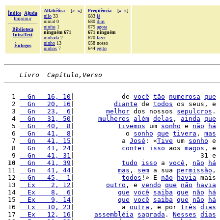
Alfabética
[
«
»
]
Freqüência
[
«
»
]
Índice
Ajuda
nilo
33
683
já
Imprimir
nimal 0
680
dias
ninfas
1
675
agora
Biblioteca
ninguém 671
671 ninguém
IntraText
ninhada
2
670
fazer
ninho
13
658 nosso
Èulogos
ninhos
7
644
egito
Livro  Capítulo,Verso
  1 
  Gn   16, 10
|            de 
você
tão
numerosa
que
  2 
  Gn   20, 16
|          
diante
 de 
todos
 os seus, e 
  3 
  Gn   23,  6
|        
melhor
 dos nossos 
sepulcros
. 
  4 
  Gn   31, 50
|      
mulheres
além
delas
, 
ainda
que
  5 
  Gn   40,  8
|           
tivemos
 um 
sonho
 e 
não
há
  6 
  Gn   41,  8
|             o 
sonho
que
tivera
, 
mas
  7 
  Gn   41, 15
|            a 
José
: «
Tive
 um 
sonho
 e 
  8 
  Gn   41, 24
|            
contei
isso
 aos 
magos
, e 
  9 
  Gn   41, 31
|                                31 e 
 10
  Gn   41, 39
|            
tudo
isso
 a 
você
, 
não
há
 11 
  Gn   41, 44
|           
mas
, 
sem
 a sua 
permissão
, 
 12 
  Gn   45,  1
|            
todos
!» E 
não
havia
 mais 
 13 
  Ex    2, 12
|        
outro
, e 
vendo
que
não
havia
 14 
  Ex    8,  6
|           
que
você
saiba
que
não
há
 15 
  Ex    9, 14
|           
que
você
saiba
que
não
há
 16 
  Ex   10, 23
|            a 
outra
, e por 
três
dias
 17 
  Ex   12, 16
|     
assembléia
sagrada
. 
Nesses
dias