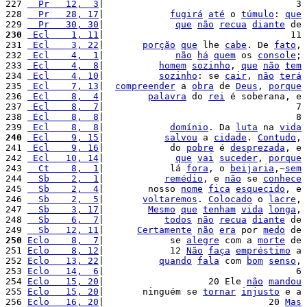
227 
  Pr   12,  3
|                                   3 
228 
  Pr   28, 17
|            
fugirá
até
 o 
túmulo
: 
que
229 
  Pr   30, 30
|             
que
não
recua
diante
 de 
230
 Ecl    1, 11
|                                  11 
231 
 Ecl    3, 22
|       
porção
que
 lhe 
cabe
. De 
fato
, 
232 
 Ecl    4,  1
|             
não
há
quem
 os 
console
; 
233 
 Ecl    4,  8
|          
homem
sozinho
, 
que
não
tem
234 
 Ecl    4, 10
|          
sozinho
: se 
cair
, 
não
terá
235 
 Ecl    7, 13
|  
compreender
 a 
obra
 de 
Deus
, 
porque
236 
 Ecl    8,  4
|        
palavra
 do 
rei
 é soberana, e 
237 
 Ecl    8,  7
|                                   7 
238 
 Ecl    8,  8
|                                   8 
239 
 Ecl    8,  8
|            
domínio
. Da 
luta
 na 
vida
240
 Ecl    9, 15
|           
salvou
 a 
cidade
. 
Contudo
, 
241 
 Ecl    9, 16
|            do 
pobre
 é 
desprezada
, e 
242 
 Ecl   10, 14
|             
que
vai
suceder
, 
porque
243 
  Ct    8,  1
|            lá 
fora
, o 
beijaria
,~
sem
244 
  Sb    2,  1
|           
remédio
, e 
não
 se 
conhece
245 
  Sb    2,  4
|        nosso 
nome
fica
esquecido
, e 
246 
  Sb    2,  5
|       
voltaremos
. 
Colocado
 o 
lacre
, 
247 
  Sb    3, 17
|        
Mesmo
que
tenham
vida
longa
, 
248 
  Sb    6,  7
|           
todos
não
recua
diante
 de 
249 
  Sb   12, 11
|      
Certamente
não
era
 por 
medo
 de 
250
Eclo    8,  7
|            se 
alegre
 com a 
morte
 de 
251 
Eclo    8, 12
|            12 
Não
faça
empréstimo
 a 
252 
Eclo   13, 22
|          
quando
fala
 com 
bom
senso
, 
253 
Eclo   14,  6
|                                   6 
254 
Eclo   15, 20
|                   20 Ele 
não
mandou
255 
Eclo   15, 20
|       ninguém se 
tornar
injusto
 e a 
256 
Eclo   16, 20
|                              20 
Mas