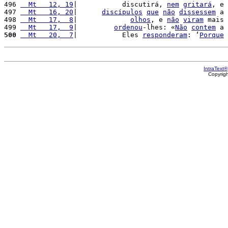
496 
  Mt   12, 19
|           discutirá, 
nem
gritará
, e 
497 
  Mt   16, 20
|      
discípulos
que
não
dissessem
 a 
498 
  Mt   17,  8
|             
olhos
, e 
não
viram
 mais 
499 
  Mt   17,  9
|         
ordenou
-lhes: «
Não
contem
 a 
500
  Mt   20,  7
|           Eles 
responderam
: ‘
Porque
IntraText®
Copyrig