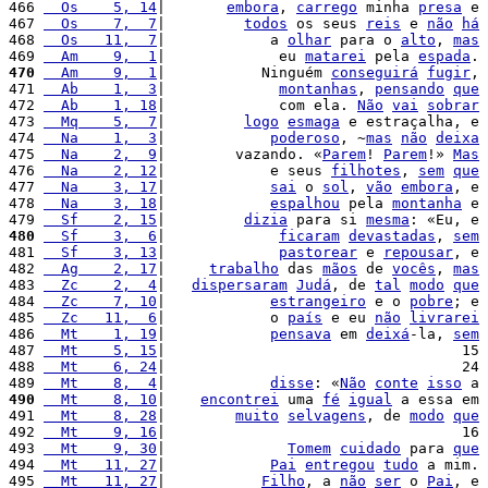
466 
  Os    5, 14
|       
embora
, 
carrego
 minha 
presa
 e 
467 
  Os    7,  7
|         
todos
 os seus 
reis
 e 
não
há
468 
  Os   11,  7
|            a 
olhar
 para o 
alto
, 
mas
469 
  Am    9,  1
|             eu 
matarei
 pela 
espada
. 
470
  Am    9,  1
|           Ninguém 
conseguirá
fugir
, 
471 
  Ab    1,  3
|             
montanhas
, 
pensando
que
472 
  Ab    1, 18
|             com ela. 
Não
vai
sobrar
473 
  Mq    5,  7
|         
logo
esmaga
 e estraçalha, e 
474 
  Na    1,  3
|            
poderoso
, ~
mas
não
deixa
475 
  Na    2,  9
|        vazando. «
Parem
! 
Parem
!» 
Mas
476 
  Na    2, 12
|            e seus 
filhotes
, 
sem
que
477 
  Na    3, 17
|            
sai
 o 
sol
, 
vão
embora
, e 
478 
  Na    3, 18
|            
espalhou
 pela 
montanha
 e 
479 
  Sf    2, 15
|         
dizia
 para si 
mesma
: «Eu, e 
480
  Sf    3,  6
|             
ficaram
devastadas
, 
sem
481 
  Sf    3, 13
|             
pastorear
 e 
repousar
, e 
482 
  Ag    2, 17
|     
trabalho
 das 
mãos
 de 
vocês
, 
mas
483 
  Zc    2,  4
|   
dispersaram
Judá
, de 
tal
modo
que
484 
  Zc    7, 10
|            
estrangeiro
 e o 
pobre
; e 
485 
  Zc   11,  6
|            o 
país
 e eu 
não
livrarei
486 
  Mt    1, 19
|            
pensava
 em 
deixá
-la, 
sem
487 
  Mt    5, 15
|                                  15 
488 
  Mt    6, 24
|                                  24 
489 
  Mt    8,  4
|            
disse
: «
Não
conte
isso
 a 
490
  Mt    8, 10
|    
encontrei
 uma 
fé
igual
 a essa em 
491 
  Mt    8, 28
|        
muito
selvagens
, de 
modo
que
492 
  Mt    9, 16
|                                  16 
493 
  Mt    9, 30
|              
Tomem
cuidado
 para 
que
494 
  Mt   11, 27
|            
Pai
entregou
tudo
 a mim. 
495 
  Mt   11, 27
|           
Filho
, a 
não
ser
 o 
Pai
, e 