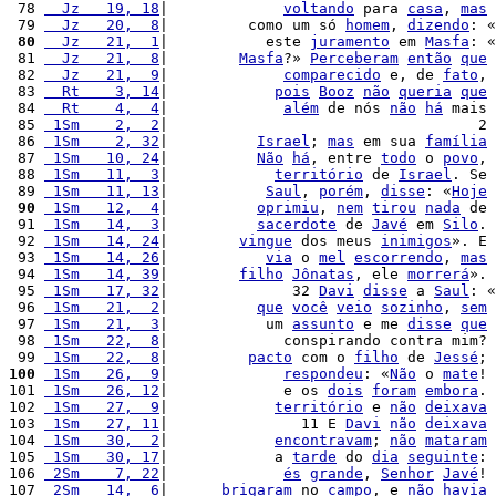
 78 
  Jz   19, 18
|             
voltando
 para 
casa
, 
mas
 79 
  Jz   20,  8
|         como um só 
homem
, 
dizendo
: «
 80
  Jz   21,  1
|           este 
juramento
 em 
Masfa
: «
 81 
  Jz   21,  8
|        
Masfa
?» 
Perceberam
então
que
 82 
  Jz   21,  9
|             
comparecido
 e, de 
fato
, 
 83 
  Rt    3, 14
|            
pois
Booz
não
queria
que
 84 
  Rt    4,  4
|             
além
 de nós 
não
há
 mais 
 85 
 1Sm    2,  2
|                                   2 
 86 
 1Sm    2, 32
|          
Israel
; 
mas
 em sua 
família
 87 
 1Sm   10, 24
|          
Não
há
, entre 
todo
 o 
povo
, 
 88 
 1Sm   11,  3
|            
território
 de 
Israel
. Se 
 89 
 1Sm   11, 13
|           
Saul
, 
porém
, 
disse
: «
Hoje
 90
 1Sm   12,  4
|          
oprimiu
, 
nem
tirou
nada
 de 
 91 
 1Sm   14,  3
|          
sacerdote
 de 
Javé
 em 
Silo
. 
 92 
 1Sm   14, 24
|        
vingue
 dos meus 
inimigos
». E 
 93 
 1Sm   14, 26
|           
via
 o 
mel
escorrendo
, 
mas
 94 
 1Sm   14, 39
|        
filho
Jônatas
, ele 
morrerá
». 
 95 
 1Sm   17, 32
|              32 
Davi
disse
 a 
Saul
: «
 96 
 1Sm   21,  2
|          
que
você
veio
sozinho
, 
sem
 97 
 1Sm   21,  3
|           um 
assunto
 e me 
disse
que
 98 
 1Sm   22,  8
|             conspirando contra mim? 
 99 
 1Sm   22,  8
|         
pacto
 com o 
filho
 de 
Jessé
; 
100
 1Sm   26,  9
|             
respondeu
: «
Não
 o 
mate
! 
101 
 1Sm   26, 12
|             e os 
dois
foram
embora
. 
102 
 1Sm   27,  9
|            
território
 e 
não
deixava
103 
 1Sm   27, 11
|               11 E 
Davi
não
deixava
104 
 1Sm   30,  2
|            
encontravam
; 
não
mataram
105 
 1Sm   30, 17
|            a 
tarde
 do 
dia
seguinte
: 
106 
 2Sm    7, 22
|             
és
grande
, 
Senhor
Javé
! 
107 
 2Sm   14,  6
|      
brigaram
 no 
campo
, e 
não
havia