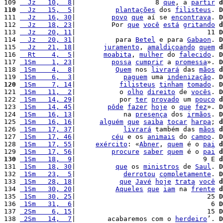
109 
  Jz   10,  8
|                    8 
que
, a 
partir
d
110
  Jz   15,  5
|          
plantações
 dos 
filisteus
. 
D
111 
  Jz   16, 30
|         
povo
que
 aí se 
encontrava
. 
D
112 
  Jz   18, 23
|         Por 
que
você
está
gritando
d
113 
  Jz   20, 11
|                                 11 
D
114 
  Jz   20, 31
|          para 
Betel
 e para 
Gabaon
. 
D
115 
  Jz   21, 18
|       
juramento
, 
amaldiçoando
quem
d
116 
  Rt    4,  5
|       
moabita
, 
mulher
 do 
falecido
. 
D
117 
 1Sm    1, 23
|         
possa
cumprir
 a 
promessa
». 
D
118 
 1Sm    4,  8
|          
Quem
 nos 
livrará
 das 
mãos
d
119 
 1Sm    6,  3
|            
paguem
 uma 
indenização
. 
D
120
 1Sm    7, 14
|           
filisteus
tinham
tomado
. 
D
121 
 1Sm   11,  2
|           o 
olho
direito
 de 
vocês
. 
D
122 
 1Sm   14, 29
|           por 
ter
provado
 um 
pouco
d
123 
 1Sm   14, 45
|        
pôde
fazer
hoje
 o 
que
fez
». 
D
124 
 1Sm   16, 13
|            na 
presença
 dos 
irmãos
. 
D
125 
 1Sm   16, 16
|      
alguém
que
saiba
tocar
harpa
; 
d
126 
 1Sm   17, 37
|            
livrará
 também das 
mãos
d
127 
 1Sm   17, 46
|         
céu
 e os 
animais
 do 
campo
. 
D
128 
 1Sm   17, 55
|     
exército
: «
Abner
, 
quem
 é o 
pai
d
129 
 1Sm   17, 56
|         
procure
saber
quem
 é o 
pai
d
130
 1Sm   18,  9
|                                9 E 
d
131 
 1Sm   18, 30
|          
que
 os 
ministros
 de 
Saul
. 
D
132 
 1Sm   23,  5
|            
derrotou
completamente
. 
D
133 
 1Sm   28, 18
|           
que
Javé
hoje
trata
você
d
134 
 1Sm   30, 20
|          
Aqueles
que
iam
 na 
frente
d
135 
 1Sm   30, 25
|                                 25 
D
136 
 1Sm   31,  6
|                                  6 
D
137 
 2Sm    6, 15
|                                 15 
D
138 
 2Sm   14,  7
|        acabaremos com o 
herdeiro
’. 
D