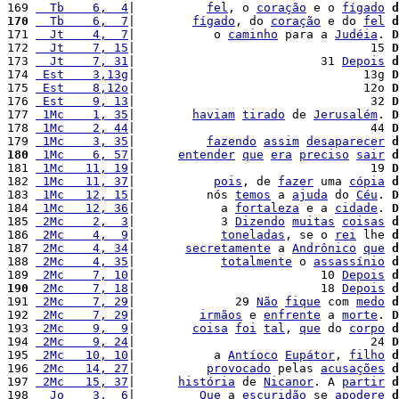
169 
  Tb    6,  4
|          
fel
, o 
coração
 e o 
fígado
d
170
  Tb    6,  7
|        
fígado
, do 
coração
 e do 
fel
d
171 
  Jt    4,  7
|           o 
caminho
 para a 
Judéia
. 
D
172 
  Jt    7, 15
|                                 15 
D
173 
  Jt    7, 31
|                          31 
Depois
d
174 
 Est    3,13g
|                                13g 
D
175 
 Est    8,12o
|                                12o 
D
176 
 Est    9, 13
|                                 32 
D
177 
 1Mc    1, 35
|        
haviam
tirado
 de 
Jerusalém
. 
D
178 
 1Mc    2, 44
|                                 44 
D
179 
 1Mc    3, 35
|          
fazendo
assim
desaparecer
d
180
 1Mc    6, 57
|      
entender
que
era
preciso
sair
d
181 
 1Mc   11, 19
|                                 19 
D
182 
 1Mc   11, 37
|           
pois
, de 
fazer
 uma 
cópia
d
183 
 1Mc   12, 15
|          nós 
temos
 a 
ajuda
 do 
Céu
. 
D
184 
 1Mc   12, 36
|            a 
fortaleza
 e a 
cidade
. 
D
185 
 2Mc    2,  3
|            3 
Dizendo
muitas
coisas
d
186 
 2Mc    4,  9
|            
toneladas
, se o 
rei
 lhe 
d
187 
 2Mc    4, 34
|       
secretamente
 a 
Andrônico
que
d
188 
 2Mc    4, 35
|            
totalmente
 o 
assassínio
d
189 
 2Mc    7, 10
|                          10 
Depois
d
190
 2Mc    7, 18
|                          18 
Depois
d
191 
 2Mc    7, 29
|              29 
Não
fique
 com 
medo
d
192 
 2Mc    7, 29
|         
irmãos
 e 
enfrente
 a 
morte
. 
D
193 
 2Mc    9,  9
|        
coisa
foi
tal
, 
que
 do 
corpo
d
194 
 2Mc    9, 24
|                                 24 
D
195 
 2Mc   10, 10
|           a 
Antíoco
Eupátor
, 
filho
d
196 
 2Mc   14, 27
|          
provocado
 pelas 
acusações
d
197 
 2Mc   15, 37
|      
história
 de 
Nicanor
. A 
partir
d
198 
  Jo    3,  6
|         
Que
 a 
escuridão
 se 
apodere
d