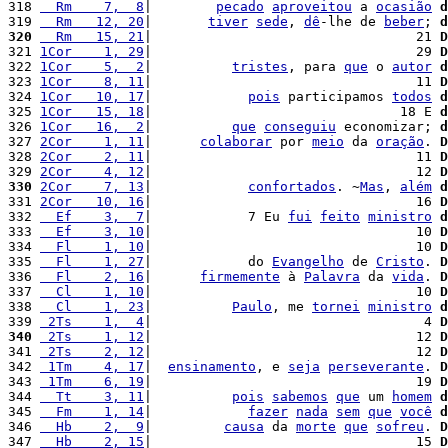
318 
  Rm    7,  8
|        
pecado
aproveitou
 a 
ocasião
d
319 
  Rm   12, 20
|       
tiver
sede
, 
dê
-lhe de 
beber
; 
d
320
  Rm   15, 21
|                                 21 
D
321 
1Cor    1, 29
|                                 29 
D
322 
1Cor    5,  2
|          
tristes
, para 
que
 o 
autor
d
323 
1Cor    8, 11
|                                 11 
D
324 
1Cor   10, 17
|            
pois
 participamos 
todos
d
325 
1Cor   15, 18
|                               18 E 
d
326 
1Cor   16,  2
|          
que
conseguiu
 economizar; 
d
327 
2Cor    1, 11
|      
colaborar
 por 
meio
 da 
oração
. 
D
328 
2Cor    2, 11
|                                 11 
D
329 
2Cor    4, 12
|                                 12 
D
330
2Cor    7, 13
|            
confortados
. ~
Mas
, 
além
d
331 
2Cor   10, 16
|                                 16 
D
332 
  Ef    3,  7
|            7 Eu 
fui
feito
ministro
d
333 
  Ef    3, 10
|                                 10 
D
334 
  Fl    1, 10
|                                 10 
D
335 
  Fl    1, 27
|            do 
Evangelho
 de 
Cristo
. 
D
336 
  Fl    2, 16
|      
firmemente
 à 
Palavra
 da 
vida
. 
D
337 
  Cl    1, 10
|                                 10 
D
338 
  Cl    1, 23
|          
Paulo
, me 
tornei
ministro
d
339 
 2Ts    1,  4
|                                  4 
D
340
 2Ts    1, 12
|                                 12 
D
341 
 2Ts    2, 12
|                                 12 
D
342 
 1Tm    4, 17
|  
ensinamento
, e 
seja
perseverante
. 
D
343 
 1Tm    6, 19
|                                 19 
D
344 
  Tt    3, 11
|          
pois
sabemos
que
 um 
homem
d
345 
  Fm    1, 14
|            
fazer
nada
sem
que
você
d
346 
  Hb    2,  9
|         
causa
 da 
morte
que
sofreu
. 
D
347 
  Hb    2, 15
|                                 15 
D