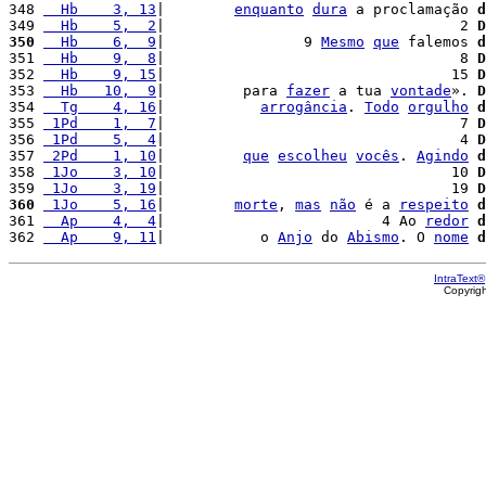
348 
  Hb    3, 13
|        
enquanto
dura
 a proclamação 
d
349 
  Hb    5,  2
|                                  2 
D
350
  Hb    6,  9
|                9 
Mesmo
que
 falemos 
d
351 
  Hb    9,  8
|                                  8 
D
352 
  Hb    9, 15
|                                 15 
D
353 
  Hb   10,  9
|         para 
fazer
 a tua 
vontade
». 
D
354 
  Tg    4, 16
|           
arrogância
. 
Todo
orgulho
d
355 
 1Pd    1,  7
|                                  7 
D
356 
 1Pd    5,  4
|                                  4 
D
357 
 2Pd    1, 10
|         
que
escolheu
vocês
. 
Agindo
d
358 
 1Jo    3, 10
|                                 10 
D
359 
 1Jo    3, 19
|                                 19 
D
360
 1Jo    5, 16
|        
morte
, 
mas
não
 é a 
respeito
d
361 
  Ap    4,  4
|                         4 Ao 
redor
d
362 
  Ap    9, 11
|           o 
Anjo
 do 
Abismo
. O 
nome
d
IntraText®
Copyrig