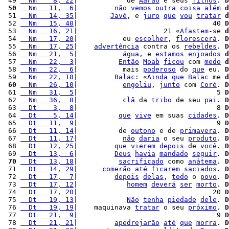
 49 
  Nm    8, 22
|            de 
Aarão
 e seus 
filhos
. 
D
 50
  Nm   11,  6
|         
não
vemos
outra
coisa
além
d
 51 
  Nm   14, 35
|        
Javé
, e 
juro
que
vou
tratar
d
 52 
  Nm   15, 40
|                                 40 
D
 53 
  Nm   16, 21
|                     21 «
Afastem
-se 
d
 54 
  Nm   17, 20
|           eu 
escolher
, 
florescerá
. 
D
 55 
  Nm   17, 25
|    
advertência
 contra os 
rebeldes
. 
D
 56 
  Nm   21,  5
|           
água
, e 
estamos
enjoados
d
 57 
  Nm   22,  3
|          
Então
Moab
ficou
 com 
medo
d
 58 
  Nm   22,  6
|           mais 
poderoso
 do 
que
 eu. 
D
 59 
  Nm   22, 18
|         
Balac
: «
Ainda
que
Balac
 me 
d
 60
  Nm   26, 10
|           
engoliu
, 
junto
 com 
Coré
. 
D
 61 
  Nm   31,  5
|                                  5 
D
 62 
  Nm   36,  8
|           
clã
 da 
tribo
 de seu 
pai
. 
D
 63 
  Dt    3,  8
|                                  8 
D
 64 
  Dt    5, 14
|          
que
vive
 em suas 
cidades
. 
D
 65 
  Dt   11,  9
|                                  9 
D
 66 
  Dt   11, 14
|          de 
outono
 e de 
primavera
. 
D
 67 
  Dt   11, 17
|           
não
daria
 o seu 
produto
. 
D
 68 
  Dt   12, 25
|         
que
vierem
depois
 de 
você
. 
D
 69 
  Dt   13,  6
|         
Deus
havia
mandado
seguir
. 
D
 70
  Dt   13, 18
|          
sacrificado
 como 
anátema
. 
D
 71 
  Dt   14, 29
|      
comerão
até
ficarem
saciados
. 
D
 72 
  Dt   17,  7
|         
depois
delas
, 
todo
 o 
povo
. 
D
 73 
  Dt   17, 12
|            
homem
deverá
ser
morto
. 
D
 74 
  Dt   17, 20
|                                 20 
D
 75 
  Dt   19, 13
|            
Não
tenha
piedade
dele
. 
D
 76 
  Dt   19, 19
|    maquinava 
tratar
 o seu 
próximo
. 
D
 77 
  Dt   21,  9
|                                  9 
D
 78 
  Dt   21, 21
|         
apedrejarão
até
que
morra
. 
D