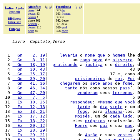
Alfabética
[
«
»
]
Freqüência
[
«
»
]
Índice
Ajuda
dessa
144
363
dar
Imprimir
dessas
83
363
ficaram
dessau
1
363 te
Biblioteca
desse 362
362 desse
IntraText
dessem
7
361 dela
desses
110
360
qual
Èulogos
desta
80
358
chefe
Livro  Capítulo,Verso
  1 
  Gn    2, 19
|     
levaria
 o 
nome
que
 o 
homem
 lhe 
d
  2 
  Gn    8, 11
|          um 
ramo
novo
 de 
oliveira
. 
D
  3 
  Gn   18, 19
|  
praticando
 a 
justiça
 e o 
direito
; 
d
  4 
  Gn   30, 43
|                                 43 
D
  5 
  Gn   35, 17
|                         17 e, como 
d
  6 
  Gn   39, 20
|           
prisioneiros
 do 
rei
. 
Foi
d
  7 
  Gn   41, 36
|     
chegarem
 os 
sete
anos
 de 
fome
. 
D
  8 
  Gn   46, 34
|       
tanto
 nós como nossos 
pais
’. 
D
  9 
  Gn   47, 20
|            
venderam
 seus 
terrenos
. 
D
 10
  Ex    7,  5
|                                  5 
D
 11 
  Ex   10, 25
|         
respondeu
: «
Mesmo
que
você
d
 12 
  Ex   12, 18
|            
tarde
 do 
dia
vinte
 e um 
d
 13 
  Ex   13, 21
|            
fogo
, para 
iluminá
-los. 
D
 14 
  Ex   17, 12
|           
Moisés
, um de 
cada
lado
. 
D
 15 
  Ex   18, 22
|          eles 
próprios
 resolverão. 
D
 16 
  Ex   20, 12
|           
Honre
 seu 
pai
 e sua 
mãe
: 
d
 17 
  Ex   28, 29
|                                 29 
D
 18 
  Ex   29, 21
|            de 
Aarão
 e suas 
vestes
. 
D
 19 
  Ex   29, 26
|            o 
gesto
 de 
apresentação
d