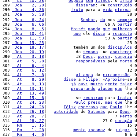
288 
  Lc   20, 28
|         
esposa
sem
filhos
, o 
irmão
d
289 
 Joa    2, 20
|            
disseram
: «A 
construção
d
290
 Joa    4, 36
|          
fruto
 para a 
vida
eterna
; 
d
291 
 Joa    5, 38
|                                 38 
D
292 
 Joa    6, 34
|              
Senhor
, 
dá
-nos 
sempre
d
293 
 Joa    6, 66
|                        66 A 
partir
d
294 
 Joa    8,  5
|          
Moisés
manda
que
mulheres
d
295 
 Joa   10, 41
|           
que
 ele 
disse
 a 
respeito
d
296 
 Joa   11, 53
|                        53 A 
partir
d
297 
 Joa   15, 25
|                                 25 
D
298 
 Joa   18, 17
|           tembém um dos 
discípulos
d
299 
 Joa   20, 19
|            da 
semana
. Ao 
anoitecer
d
300
  At    3, 18
|            18 
Deus
, 
porém
, 
cumpriu
d
301 
  At    5, 28
|            
responsáveis
 pela 
morte
d
302 
  At    6,  4
|                                  4 
D
303 
  At    6, 12
|                                 12 
D
304 
  At    7,  8
|            
aliança
 da 
circuncisão
. 
D
305 
  At    8, 29
|       
disse
 a 
Filipe
: «
Aproxime
-se 
d
306 
  At    9, 13
|          
já
ouvi
muita
gente
falar
d
307 
  At   13, 11
|          
procurando
alguém
que
 lhe 
d
308 
  At   13, 49
|                                 49 
D
309 
  At   15,  6
|            se 
reuniram
 para 
tratar
d
310
  At   24, 23
|           
Paulo
preso
, 
mas
que
 lhe 
d
311 
  At   24, 26
|       
Félix
esperava
que
Paulo
 lhe 
d
312 
  At   26, 18
|   
autoridade
 de 
Satanás
 para 
Deus
. 
D
313 
  At   28,  7
|                            7 
Perto
d
314 
  At   28, 27
|                       27 O 
coração
d
315 
  Rm    1, 15
|                                 15 
D
316 
  Rm    1, 28
|           
mente
incapaz
 de 
julgar
. 
D
317 
  Rm    4,  6
|                                6 É 
d