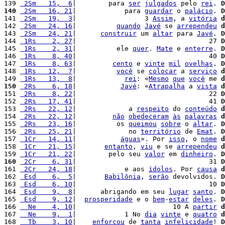
139 
 2Sm   15,  6
|        para 
ser
julgados
 pelo 
rei
. 
D
140
 2Sm   16, 21
|            para 
guardar
 o 
palácio
. 
D
141 
 2Sm   19,  3
|                 3 
Assim
, a 
vitória
d
142 
 2Sm   24, 16
|          
quando
Javé
 se 
arrependeu
d
143 
 2Sm   24, 21
|      
construir
 um 
altar
 para 
Javé
. 
D
144 
 1Rs    2, 27
|                                 27 
D
145 
 1Rs    2, 31
|          ele 
quer
. 
Mate
 e 
enterre
. 
D
146 
 1Rs    8, 40
|                                 40 
D
147 
 1Rs    8, 63
|         
cento
 e 
vinte
mil
ovelhas
. 
D
148 
 1Rs   12,  7
|          
você
 se 
colocar
 a 
serviço
d
149 
 1Rs   13,  8
|            
rei
: «
Mesmo
que
você
 me 
d
150
 2Rs    6, 18
|           
Javé
: «
Atrapalha
 a 
vista
d
151 
 2Rs    8, 22
|                                 22 
D
152 
 2Rs   17, 41
|                                 41 
D
153 
 2Rs   22, 12
|             a 
respeito
 do 
conteúdo
d
154 
 2Rs   22, 12
|         
não
obedeceram
às
palavras
d
155 
 2Rs   23, 16
|          os 
queimou
sobre
 o 
altar
. 
D
156 
 2Rs   25, 21
|             no 
território
 de 
Emat
. 
D
157 
 1Cr   14, 11
|           
águas
». Por 
isso
, o 
nome
d
158 
 1Cr   21, 15
|       
entanto
, 
viu
 e se 
arrependeu
d
159 
 1Cr   21, 22
|        pelo seu 
valor
 em 
dinheiro
. 
D
160
 2Cr    6, 31
|                                 31 
D
161 
 2Cr   24, 18
|            e aos 
ídolos
. Por 
causa
d
162 
 Esd    6,  5
|       
Babilônia
, 
serão
 devolvidos. 
D
163 
 Esd    6, 10
|                                 10 
D
164 
 Esd    9,  8
|      abrigando em seu 
lugar
santo
. 
D
165 
 Esd    9, 12
|  
prosperidade
 e o 
bem
-
estar
deles
. 
D
166 
  Ne    4, 10
|                        10 A 
partir
d
167 
  Ne    9,  1
|            1 No 
dia
vinte
 e 
quatro
d
168 
  Tb    3, 10
|    
enforcou
 de 
tanta
infelicidade
! 
D