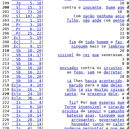
199 
  Jo    5, 16
|                                 16 
D
200
  Sl   15,  5
|        contra o 
inocente
. 
Quem
age
d
201 
  Sl   73, 10
|                                10  
D
202 
  Sl  147, 20
|             Com 
nação
nenhuma
agiu
d
203 
  Pr    1, 15
|          
filho
, 
não
ande
 com 
gente
d
204 
  Pr    3, 10
|                                 10 
D
205 
  Pr    6, 22
|                                 22 
D
206 
  Pr   25, 22
|                                 22 
D
207 
 Ecl    5, 19
|                                 19 
D
208 
 Ecl    7,  2
|           
fim
 de 
todo
homem
 e 
faz
, 
d
209 
 Ecl    9, 15
|            
ninguém
 mais se 
lembrou
d
210
  Sb   10, 20
|                                 20 
D
211 
  Sb   14, 17
|      
visível
 do 
rei
que
 veneravam. 
D
212 
  Sb   16,  3
|                                  3 
D
213 
  Sb   16,  8
|                                  8 
D
214 
  Sb   16, 18
|       
enviados
 contra os 
injustos
. 
D
215 
  Sb   16, 22
|          ao 
fogo
, 
sem
 se 
derreter
. 
D
216 
  Sb   16, 28
|                                 28 
D
217 
  Sb   19,  4
|          
já
 lhes 
havia
acontecido
. 
D
218 
Eclo    4, 10
|           
marido
 para a 
mãe
deles
. 
D
219 
Eclo   16,  5
|          
olho
já
viu
muitas
coisas
d
220
Eclo   24, 10
|         
santa
, na 
presença
dele
, e 
d
221 
Eclo   36,  4
|                                  4 
D
222 
  Is    5,  4
|           
fiz
? Por 
que
esperei
que
d
223 
  Is    6, 10
|         
Torne
insensível
 o 
coração
d
224 
  Is    8, 11
|        
proibia
 de 
seguir
 o 
caminho
d
225 
  Is   10, 14
|          
batesse
asas
, 
ninguém
que
d
226 
  Is   28, 14
|            
arrogantes
, 
governantes
d
227 
  Is   33, 14
|            
hospedar
junto
 ao 
calor
d
228 
  Is   41, 28
|         
pudesse
perguntar
 e 
que
 me 
d