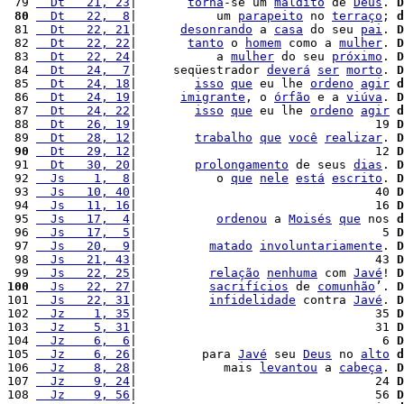
 79 
  Dt   21, 23
|       
torna
-se um 
maldito
 de 
Deus
. 
D
 80
  Dt   22,  8
|           um 
parapeito
 no 
terraço
; 
d
 81 
  Dt   22, 21
|      
desonrando
 a 
casa
 do seu 
pai
. 
D
 82 
  Dt   22, 22
|       
tanto
 o 
homem
 como a 
mulher
. 
D
 83 
  Dt   22, 24
|           a 
mulher
 do seu 
próximo
. 
D
 84 
  Dt   24,  7
|     seqüestrador 
deverá
ser
morto
. 
D
 85 
  Dt   24, 18
|        
isso
que
 eu lhe 
ordeno
agir
d
 86 
  Dt   24, 19
|      
imigrante
, o 
órfão
 e a 
viúva
. 
D
 87 
  Dt   24, 22
|        
isso
que
 eu lhe 
ordeno
agir
d
 88 
  Dt   26, 19
|                                 19 
D
 89 
  Dt   28, 12
|        
trabalho
que
você
realizar
. 
D
 90
  Dt   29, 12
|                                 12 
D
 91 
  Dt   30, 20
|        
prolongamento
 de seus 
dias
. 
D
 92 
  Js    1,  8
|           o 
que
nele
está
escrito
. 
D
 93 
  Js   10, 40
|                                 40 
D
 94 
  Js   11, 16
|                                 16 
D
 95 
  Js   17,  4
|           
ordenou
 a 
Moisés
que
 nos 
d
 96 
  Js   17,  5
|                                  5 
D
 97 
  Js   20,  9
|          
matado
involuntariamente
. 
D
 98 
  Js   21, 43
|                                 43 
D
 99 
  Js   22, 25
|          
relação
nenhuma
 com 
Javé
! 
D
100
  Js   22, 27
|          
sacrifícios
 de 
comunhão
’. 
D
101 
  Js   22, 31
|          
infidelidade
 contra 
Javé
. 
D
102 
  Jz    1, 35
|                                 35 
D
103 
  Jz    5, 31
|                                 31 
D
104 
  Jz    6,  6
|                                  6 
D
105 
  Jz    6, 26
|         para 
Javé
 seu 
Deus
 no 
alto
d
106 
  Jz    8, 28
|            mais 
levantou
 a 
cabeça
. 
D
107 
  Jz    9, 24
|                                 24 
D
108 
  Jz    9, 56
|                                 56 
D