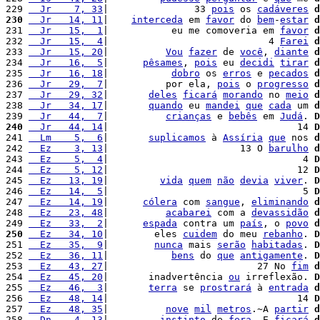
229 
  Jr    7, 33
|               33 
pois
 os 
cadáveres
d
230
  Jr   14, 11
|    
interceda
 em 
favor
 do 
bem
-
estar
d
231 
  Jr   15,  1
|           eu me comoveria em 
favor
d
232 
  Jr   15,  4
|                            4 
Farei
d
233 
  Jr   15, 20
|          
Vou
fazer
 de 
você
, 
diante
d
234 
  Jr   16,  5
|      
pêsames
, 
pois
 eu 
decidi
tirar
d
235 
  Jr   16, 18
|           
dobro
 os 
erros
 e 
pecados
d
236 
  Jr   29,  7
|          por ela, 
pois
 o 
progresso
d
237 
  Jr   29, 32
|       
deles
ficará
morando
 no 
meio
d
238 
  Jr   34, 17
|       
quando
 eu 
mandei
que
cada
 um 
d
239 
  Jr   44,  7
|          
crianças
 e 
bebês
 em 
Judá
. 
D
240
  Jr   44, 14
|                                 14 
D
241 
  Lm    5,  6
|       
suplicamos
 à 
Assíria
que
 nos 
d
242 
  Ez    3, 13
|                       13 O 
barulho
d
243 
  Ez    5,  4
|                                  4 
D
244 
  Ez    5, 12
|                                 12 
D
245 
  Ez   13, 19
|         
vida
quem
não
devia
viver
. 
D
246 
  Ez   14,  5
|                                  5 
D
247 
  Ez   14, 19
|      
cólera
 com 
sangue
, 
eliminando
d
248 
  Ez   23, 48
|          
acabarei
 com a 
devassidão
d
249 
  Ez   33,  2
|      
espada
 contra um 
país
, o 
povo
d
250
  Ez   34, 10
|        eles 
cuidem
 do meu 
rebanho
. 
D
251 
  Ez   35,  9
|        
nunca
 mais 
serão
habitadas
. 
D
252 
  Ez   36, 11
|           
bens
 do 
que
antigamente
. 
D
253 
  Ez   43, 27
|                          27 No 
fim
d
254 
  Ez   45, 20
|       inadvertência 
ou
 irreflexão. 
D
255 
  Ez   46,  3
|       
terra
 se 
prostrará
 à 
entrada
d
256 
  Ez   48, 14
|                                 14 
D
257 
  Ez   48, 35
|          
nove
mil
metros
.~A 
partir
d
258 
  Dn    4, 13
|         
instinto
 de 
fera
. E 
ficará
d