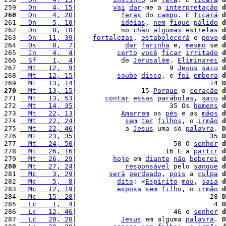
259 
  Dn    4, 15
|         
vai
dar
-me a 
interpretação
d
260
  Dn    4, 20
|           
feras
 do 
campo
. E 
ficará
d
261 
  Dn    5, 10
|           
idéias
, 
nem
fique
pálido
d
262 
  Dn    8, 10
|           no 
chão
algumas
estrelas
d
263 
  Dn   11, 39
|    
fortalezas
, 
estabelecerá
 o 
povo
d
264 
  Os    8,  7
|            
dar
farinha
 e, 
mesmo
 se 
d
265 
  Jn    4,  4
|          
certo
você
ficar
irritado
d
266 
  Sf    1,  4
|           de 
Jerusalém
. 
Eliminarei
d
267 
  Mt   12,  9
|                       9 
Jesus
saiu
d
268 
  Mt   12, 15
|          
soube
disso
, e 
foi
embora
d
269 
  Mt   13, 14
|                                 14 
D
270
  Mt   13, 15
|                15 
Porque
 o 
coração
d
271 
  Mt   13, 53
|       
contar
essas
parábolas
, 
saiu
d
272 
  Mt   14, 35
|                       35 Os 
homens
d
273 
  Mt   22, 13
|           
Amarrem
 os 
pés
 e as 
mãos
d
274 
  Mt   22, 24
|            
sem
ter
filhos
, o 
irmão
d
275 
  Mt   22, 46
|            a 
Jesus
 uma só 
palavra
. 
D
276 
  Mt   23, 35
|                                 35 
D
277 
  Mt   24, 50
|                        50 O 
senhor
d
278 
  Mt   26, 16
|                      16 E a 
partir
d
279 
  Mt   26, 29
|         
hoje
 em 
diante
não
beberei
d
280
  Mt   27, 24
|            
responsável
 pelo 
sangue
d
281 
  Mc    3, 29
|        
será
perdoado
, 
pois
 a 
culpa
d
282 
  Mc    5,  8
|          
dito
: «
Espírito
mau
, 
saia
d
283 
  Mc   12, 19
|          
esposa
sem
filho
, o 
irmão
d
284 
  Mc   15, 28
|                                 28 
D
285 
  Lc    1,  4
|                                  4 
D
286 
  Lc   12, 46
|                        46 o 
senhor
d
287 
  Lc   20, 20
|           
Jesus
 em alguma 
palavra
. 
D