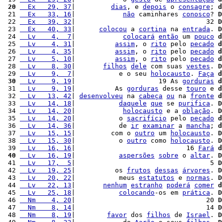
 20
  Ex   29, 37
|         
dias
, e 
depois
 o 
consagre
; 
d
 21 
  Ex   33, 16
|            
não
 caminhares 
conosco
? 
D
 22 
  Ex   39, 32
|                                 32 
D
 23 
  Ex   40, 33
|      
colocou
 a 
cortina
 na 
entrada
. 
D
 24 
  Lv    4,  7
|            
colocará
então
 um 
pouco
d
 25 
  Lv    4, 31
|          
assim
, o 
rito
 pelo 
pecado
d
 26 
  Lv    4, 35
|          
assim
, o 
rito
 pelo 
pecado
d
 27 
  Lv    5, 10
|          
assim
, o 
rito
 pelo 
pecado
d
 28 
  Lv    8, 30
|       
filhos
dele
 com suas 
vestes
. 
D
 29 
  Lv    9,  7
|           e o seu 
holocausto
. 
Faça
d
 30
  Lv    9, 19
|                     19 As 
gorduras
d
 31 
  Lv    9, 19
|          As 
gorduras
 desse 
touro
 e 
d
 32 
  Lv   13, 42
| 
desenvolveu
 na 
cabeça
ou
 na 
fronte
d
 33 
  Lv   14, 18
|           
daquele
que
 se 
purifica
. 
D
 34 
  Lv   14, 20
|            
holocausto
 e a 
oblação
. 
D
 35 
  Lv   14, 20
|           o 
sacrifício
 pelo 
pecado
d
 36 
  Lv   14, 36
|           de 
ir
examinar
 a 
mancha
; 
d
 37 
  Lv   15, 15
|         com o 
outro
 um 
holocausto
. 
D
 38 
  Lv   15, 30
|           o 
outro
 como 
holocausto
. 
D
 39 
  Lv   16, 16
|                            16 
Fará
d
 40
  Lv   16, 19
|           
aspersões
sobre
 o 
altar
. 
D
 41 
  Lv   17,  5
|                                  5 
D
 42 
  Lv   19, 25
|          os 
frutos
dessas
árvores
. 
D
 43 
  Lv   20, 22
|           meus 
estatutos
 e 
normas
. 
D
 44 
  Lv   22, 13
|       
nenhum
estranho
poderá
comer
d
 45 
  Lv   25, 18
|           
colocando
-os em 
prática
. 
D
 46 
  Nm    4, 20
|                                 20 
D
 47 
  Nm    8, 14
|                                 14 
D
 48 
  Nm    8, 19
|        
favor
 dos 
filhos
 de 
Israel
. 
D