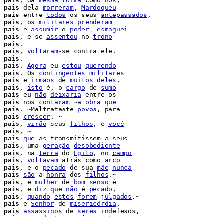
 
pais
, da 
mesma
forma
 
pais
 dela 
morreram
, 
Mardoqueu
 
pais
 entre 
todos
 os seus 
antepassados
,

 
pais
, os 
militares
prenderam
 
pais
 e 
assumir
 o 
poder
, 
esmaguei
 
pais
, e se 
assentou
 no 
trono
 
pais
.

 
pais
, 
voltaram
-se contra ele.

 
pais
.

 
pais
. 
Agora
 eu 
estou
querendo
 
pais
. Os 
contingentes
militares
pais
 e 
irmãos
 de 
muitos
deles
,

 
pais
, 
isto
 é, o 
cargo
 de 
sumo
pais
 eu 
não
deixaria
 entre os

 
pais
 nos 
contaram
 ~a 
obra
que
 
pais
. ~Maltrataste 
povos
, para

 
pais
crescer
. ~

 
pais
, 
virão
 seus 
filhos
, e 
você
 
pais
, ~

 
pais
que
 as transmitissem a seus

 
pais
, uma 
geração
desobediente
 
pais
, na 
terra
 do 
Egito
, no 
campo
 
pais
, 
voltavam
 atrás como 
arco
 
pais
, e o 
pecado
 de sua 
mãe
nunca
 
pais
são
 a 
honra
 dos 
filhos
.~

 
pais
, e 
mulher
 de 
bom
senso
 é

 
pais
, e 
diz
que
não
 é 
pecado
,

 
pais
, 
quando
estes
forem
julgados
.~

 
pais
 e 
Senhor
 de 
misericórdia
,

 
pais
assassinos
 de 
seres
 indefesos,
