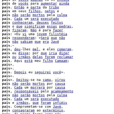
 
pais
 de 
vocês
 para 
aumentar
ainda
 
pais
. 
Então
 a 
parte
 da 
tribo
 
pais
 em seus 
filhos
, 
netos
 e

 
pais
não
serão
mortos
 pela 
culpa
 
pais
. 
Cada
 um 
será
executado
 
pais
conheceram
, 
deuses
feitos
 
pais
 o 
que
significam
essas
pedras
,

 
pais
fizeram
. 
Não
 é para 
fazer
 
pais
: «Eu 
vi
 uma 
jovem
filistéia
 
pais
responderam
: «
Será
que
não
 
pais
não
sabiam
que
era
Javé
 
pais
.~

 
pais
, 
deu
-lhes 
mel
, e eles 
comeram
.

 
pais
 eu 
disse
; por 
que
iria
dizer
 
pais
ou
irmãos
delas
forem
reclamar
 
pais
. Aqui 
está
 meu 
filho
Camaam
;

 
pais
».

 
pais
».

 
pais
. 
Depois
 eu 
seguirei
você
».

 
pais
 
pais
». 
Deitou
-se na 
cama
, 
virou
 
pais
não
serão
mortos
 por 
causa
 
pais
. 
Cada
 um 
morrerá
 por 
causa
 
pais
, 
responsáveis
 pelo 
acampamento
 
pais
não
serão
mortos
 pela 
culpa
 
pais
. 
Cada
 um 
será
executado
 
pais
 e 
irmãos
, 
que
foram
infiéis
 
pais
. Comprometam-se com 
Javé
,

 
pais
consagraram
 ao 
extermínio
,
