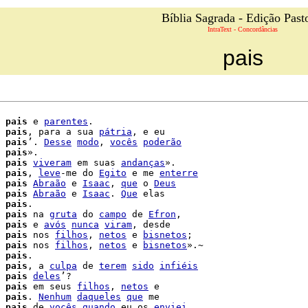
Bíblia Sagrada - Edição Past
IntraText - Concordâncias
pais
 
pais
 e 
parentes
.

 
pais
, para a sua 
pátria
, e eu

 
pais
’. 
Desse
modo
, 
vocês
poderão
 
pais
».

 
pais
viveram
 em suas 
andanças
».

 
pais
, 
leve
-me do 
Egito
 e me 
enterre
 
pais
Abraão
 e 
Isaac
, 
que
 o 
Deus
 
pais
Abraão
 e 
Isaac
. 
Que
 elas

 
pais
 
pais
 na 
gruta
 do 
campo
 de 
Efron
,

 
pais
 e 
avós
nunca
viram
, desde

 
pais
 nos 
filhos
, 
netos
 e 
bisnetos
;

 
pais
 nos 
filhos
, 
netos
 e 
bisnetos
».~

 
pais
.

 
pais
, a 
culpa
 de 
terem
sido
infiéis
 
pais
deles
’?

 
pais
 em seus 
filhos
, 
netos
 e

 
pais
. 
Nenhum
daqueles
que
 me

 
pais
 de 
vocês
quando
 eu os 
enviei