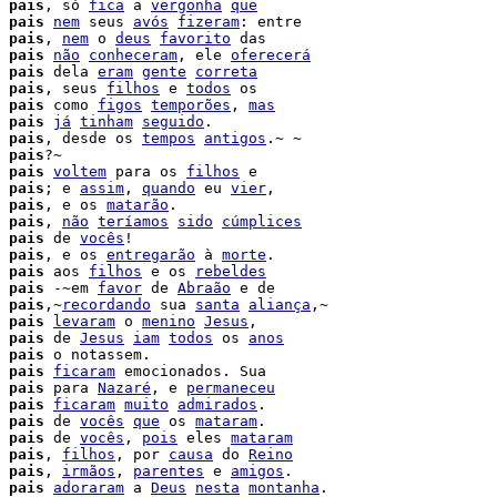
 
pais
, só 
fica
 a 
vergonha
que
 
pais
nem
 seus 
avós
fizeram
: entre

 
pais
, 
nem
 o 
deus
favorito
 das

 
pais
não
conheceram
, ele 
oferecerá
 
pais
 dela 
eram
gente
correta
 
pais
, seus 
filhos
 e 
todos
 os

 
pais
 como 
figos
temporões
, 
mas
 
pais
já
tinham
seguido
.

 
pais
, desde os 
tempos
antigos
.~ ~

 
pais
?~

 
pais
voltem
 para os 
filhos
 
pais
; e 
assim
, 
quando
 eu 
vier
,

 
pais
, e os 
matarão
.

 
pais
, 
não
teríamos
sido
cúmplices
 
pais
 de 
vocês
!

 
pais
, e os 
entregarão
 à 
morte
.

 
pais
 aos 
filhos
 e os 
rebeldes
 
pais
 -~em 
favor
 de 
Abraão
 e de

 
pais
,~
recordando
 sua 
santa
aliança
,~

 
pais
levaram
 o 
menino
Jesus
,

 
pais
 de 
Jesus
iam
todos
 os 
anos
 
pais
 o notassem.

 
pais
ficaram
 emocionados. Sua

 
pais
 para 
Nazaré
, e 
permaneceu
 
pais
ficaram
muito
admirados
.

 
pais
 de 
vocês
que
 os 
mataram
.

 
pais
 de 
vocês
, 
pois
 eles 
mataram
 
pais
, 
filhos
, por 
causa
 do 
Reino
pais
, 
irmãos
, 
parentes
 e 
amigos
.

 
pais
adoraram
 a 
Deus
nesta
montanha
.
