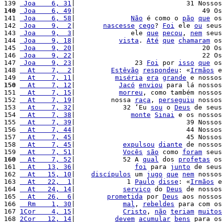
139 
 Joa    6, 31
|                            31 Nossos
140
 Joa    6, 49
|                                49 Os
141 
 Joa    6, 58
|              
Não
 é como o 
pão
que
 os
142 
 Joa    9,  2
|       
nascesse
cego
? 
Foi
 ele 
ou
 seus
143 
 Joa    9,  3
|              ele 
que
pecou
, 
nem
 seus
144 
 Joa    9, 18
|           
vista
. 
Até
que
chamaram
 os
145 
 Joa    9, 20
|                                20 Os
146 
 Joa    9, 22
|                                22 Os
147 
 Joa    9, 23
|               23 
Foi
 por 
isso
que
 os
148 
  At    7,  2
|         
Estêvão
respondeu
: «
Irmãos
 e
149 
  At    7, 11
|          
miséria
era
grande
 e nossos
150
  At    7, 12
|           
Jacó
enviou
 para lá nossos
151 
  At    7, 15
|           
morreu
, como também nossos
152 
  At    7, 19
|         nossa 
raça
, 
perseguiu
 nossos
153 
  At    7, 32
|            32 ‘Eu 
sou
 o 
Deus
 de seus
154 
  At    7, 38
|              
monte
Sinai
 e os nossos
155 
  At    7, 39
|                            39 Nossos
156 
  At    7, 44
|                            44 Nossos
157 
  At    7, 45
|                            45 Nossos
158 
  At    7, 45
|            
expulsou
diante
 de nossos
159 
  At    7, 51
|            
Vocês
são
 como 
foram
 seus
160
  At    7, 52
|            52 A 
qual
 dos 
profetas
 os
161 
  At   13, 36
|               
foi
 para 
junto
 de seus
162 
  At   15, 10
|    
discípulos
 um 
jugo
que
nem
 nossos
163 
  At   22,  1
|             1 
Paulo
disse
: «
Irmãos
 e
164 
  At   24, 14
|            
serviço
 do 
Deus
 de nossos
165 
  At   26,  6
|        
prometida
 por 
Deus
 aos nossos
166 
  Rm    1, 30
|            
mal
, 
rebeldes
 para com os
167 
1Cor    4, 15
|            
Cristo
, 
não
teriam
muitos
168 
2Cor   12, 14
|          
devem
acumular
bens
 para os