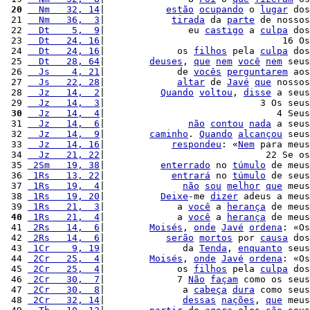
 20
  Nm   32, 14
|           
estão
ocupando
 o 
lugar
 dos
 21 
  Nm   36,  3
|            
tirada
 da 
parte
 de nossos
 22 
  Dt    5,  9
|               eu 
castigo
 a 
culpa
 dos
 23 
  Dt   24, 16
|                                16 Os
 24 
  Dt   24, 16
|             os 
filhos
 pela 
culpa
 dos
 25 
  Dt   28, 64
|        
deuses
, 
que
nem
você
nem
 seus
 26 
  Js    4, 21
|             de 
vocês
perguntarem
 aos
 27 
  Js   22, 28
|             
altar
 de 
Javé
que
 nossos
 28 
  Jz   14,  2
|          
Quando
voltou
, 
disse
 a seus
 29 
  Jz   14,  3
|                            3 Os seus
 30
  Jz   14,  4
|                               4 Seus
 31 
  Jz   14,  6
|               
não
contou
nada
 a seus
 32 
  Jz   14,  9
|        
caminho
. 
Quando
alcançou
 seus
 33 
  Jz   14, 16
|            
respondeu
: «
Nem
 para meus
 34 
  Jz   21, 22
|                             22 Se os
 35 
 2Sm   19, 38
|          
enterrado
 no 
túmulo
 de meus
 36 
 1Rs   13, 22
|            
entrará
 no 
túmulo
 de seus
 37 
 1Rs   19,  4
|              
não
sou
melhor
que
 meus
 38 
 1Rs   19, 20
|          
Deixe
-me 
dizer
 adeus a meus
 39 
 1Rs   21,  3
|             a 
você
 a 
herança
 de meus
 40
 1Rs   21,  4
|             a 
você
 a 
herança
 de meus
 41 
 2Rs   14,  6
|        
Moisés
, 
onde
Javé
ordena
: «Os
 42 
 2Rs   14,  6
|           
serão
mortos
 por 
causa
 dos
 43 
 1Cr    9, 19
|              da 
Tenda
, 
enquanto
 seus
 44 
 2Cr   25,  4
|        
Moisés
, 
onde
Javé
ordena
: «Os
 45 
 2Cr   25,  4
|             os 
filhos
 pela 
culpa
 dos
 46 
 2Cr   30,  7
|             7 
Não
façam
 como os seus
 47 
 2Cr   30,  8
|              a 
cabeça
dura
 como seus
 48 
 2Cr   32, 14
|              
dessas
nações
, 
que
 meus