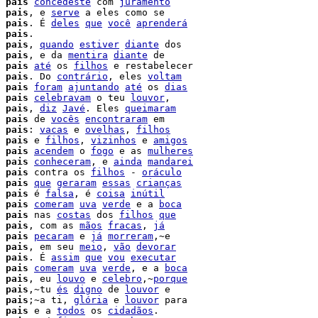
pais
concedeste
 com 
juramento
 
pais
, e 
serve
 a eles como se

pais
. É 
deles
que
você
aprenderá
 
pais
.

 
pais
, 
quando
estiver
diante
 dos

 
pais
, e da 
mentira
diante
 de

 
pais
até
 os 
filhos
 e restabelecer

 
pais
. Do 
contrário
, eles 
voltam
 
pais
foram
ajuntando
até
 os 
dias
 
pais
celebravam
 o teu 
louvor
,

 
pais
, 
diz
Javé
. Eles 
queimaram
 
pais
 de 
vocês
encontraram
 em

 
pais
: 
vacas
 e 
ovelhas
, 
filhos
 
pais
 e 
filhos
, 
vizinhos
 e 
amigos
 
pais
acendem
 o 
fogo
 e as 
mulheres
 
pais
conheceram
, e 
ainda
mandarei
 
pais
 contra os 
filhos
 - 
oráculo
 
pais
que
geraram
essas
crianças
 
pais
 é 
falsa
, é 
coisa
inútil
 
pais
comeram
uva
verde
 e a 
boca
 
pais
 nas 
costas
 dos 
filhos
que
 
pais
, com as 
mãos
fracas
, 
já
 
pais
pecaram
 e 
já
morreram
,~e

 
pais
, em seu 
meio
, 
vão
devorar
pais
. É 
assim
que
vou
executar
 
pais
comeram
uva
verde
, e a 
boca
 
pais
, eu 
louvo
 e 
celebro
,~
porque
 
pais
,~tu 
és
digno
 de 
louvor
 e

 
pais
;~a ti, 
glória
 e 
louvor
 para

 
pais
 e a 
todos
 os 
cidadãos
.
