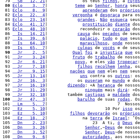
 79 
  Sb   12, 21
|              os teus 
filhos
, a 
cujos
 80
Eclo    3,  7
|           
teme
 ao 
Senhor
, 
honra
 seus
 81 
Eclo    8,  9
|              
aprenderam
 dos 
próprios
 82 
Eclo   22,  4
|          
vergonha
 é 
desgraça
 para os
 83 
Eclo   23, 14
|            
grandes
. 
Não
esqueça
 seus
 84 
Eclo   41, 17
|              
prostituição
diante
 dos
 85 
Eclo   48, 10
|             reconduzir o 
coração
 dos
 86 
  Is   14, 21
|            
causa
 dos 
pecados
 de seus
 87 
  Is   39,  6
|             
palácio
, 
tudo
 o 
que
 seus
 88 
  Is   64, 10
|             
maravilhoso
, 
onde
 nossos
 89 
  Is   65,  7
|            
culpas
 de 
vocês
 e de seus
 90
  Jr    2,  5
|          
Qual
foi
 a 
injustiça
que
 os
 91 
  Jr    3, 24
|          
fruto
 do 
trabalho
 de nossos
 92 
  Jr    6, 21
|           
povo
, e eles 
vão
tropeçar
:
 93 
  Jr    7, 18
|            
filhos
recolhem
lenha
, os
 94 
  Jr    9, 15
|         
nações
que
nem
 eles 
nem
 seus
 95 
  Jr   13, 14
|             
uns
 contra os 
outros
: os
 96 
  Jr   16,  3
|            os 
puseram
 no 
mundo
 e dos
 97 
  Jr   16, 19
|        
dizendo
: «A 
herança
 de nossos
 98 
  Jr   31, 29
|               
ninguém
 mais 
dirá
: «Os
 99 
  Jr   32, 18
|        também 
castigas
 a 
maldade
 dos
100
  Jr   47,  3
|            
barulho
 de suas 
rodas
. Os
101 
  Lm    5,  7
|                            7  Nossos
102 
  Ez    5, 10
|                       10 Por 
isso
 os
103 
  Ez    5, 10
|         
filhos
devorarão
 os 
próprios
104 
  Ez   18,  2
|              na 
terra
 de 
Israel
: ‘Os
105 
  Dn    2, 23
|                  23  A ti, 
ó
Deus
 de
106 
  Dn    3, 26
|               
Senhor
,~
Deus
 de nossos
107 
  Dn    3, 52
|               
Senhor
, 
Deus
~de nossos
108 
  Dn    9,  6
|              
autoridades
, aos nossos