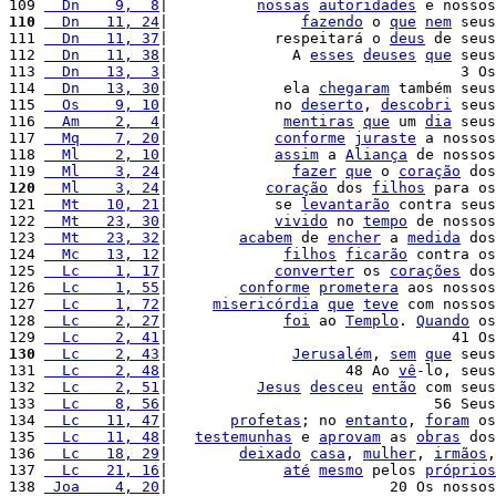
109 
  Dn    9,  8
|          
nossas
autoridades
 e nossos
110
  Dn   11, 24
|               
fazendo
 o 
que
nem
 seus
111 
  Dn   11, 37
|            respeitará o 
deus
 de seus
112 
  Dn   11, 38
|              A 
esses
deuses
que
 seus
113 
  Dn   13,  3
|                                 3 Os
114 
  Dn   13, 30
|             ela 
chegaram
 também seus
115 
  Os    9, 10
|            no 
deserto
, 
descobri
 seus
116 
  Am    2,  4
|             
mentiras
que
 um 
dia
 seus
117 
  Mq    7, 20
|            
conforme
juraste
 a nossos
118 
  Ml    2, 10
|            
assim
 a 
Aliança
 de nossos
119 
  Ml    3, 24
|              
fazer
que
 o 
coração
 dos
120
  Ml    3, 24
|           
coração
 dos 
filhos
 para os
121 
  Mt   10, 21
|            se 
levantarão
 contra seus
122 
  Mt   23, 30
|            
vivido
 no 
tempo
 de nossos
123 
  Mt   23, 32
|        
acabem
 de 
encher
 a 
medida
 dos
124 
  Mc   13, 12
|             
filhos
ficarão
 contra os
125 
  Lc    1, 17
|            
converter
 os 
corações
 dos
126 
  Lc    1, 55
|        
conforme
prometera
 aos nossos
127 
  Lc    1, 72
|     
misericórdia
que
teve
 com nossos
128 
  Lc    2, 27
|             
foi
 ao 
Templo
. 
Quando
 os
129 
  Lc    2, 41
|                                41 Os
130
  Lc    2, 43
|              
Jerusalém
, 
sem
que
 seus
131 
  Lc    2, 48
|                    48 Ao 
vê
-lo, seus
132 
  Lc    2, 51
|          
Jesus
desceu
então
 com seus
133 
  Lc    8, 56
|                              56 Seus
134 
  Lc   11, 47
|       
profetas
; no 
entanto
, 
foram
 os
135 
  Lc   11, 48
|   
testemunhas
 e 
aprovam
 as 
obras
 dos
136 
  Lc   18, 29
|        
deixado
casa
, 
mulher
, 
irmãos
,
137 
  Lc   21, 16
|             
até
mesmo
 pelos 
próprios
138 
 Joa    4, 20
|                         20 Os nossos