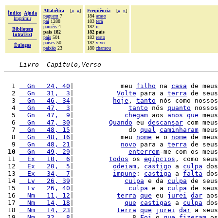
Alfabética
[
«
»
]
Freqüência
[
«
»
]
Índice
Ajuda
paguem
7
184
acaso
Imprimir
pai
1288
183
terá
painéis
4
182
ir
Biblioteca
pais 182
182 pais
IntraText
país
501
182
resto
países
50
182
vivo
Èulogos
paixão
23
180
chamou
Livro  Capítulo,Verso
  1 
  Gn   24, 40
|            meu 
filho
 na 
casa
 de meus
  2 
  Gn   31,  3
|           
Volte
 para a 
terra
 de seus
  3 
  Gn   46, 34
|          
hoje
, 
tanto
 nós como nossos
  4 
  Gn   47,  3
|              
tanto
 nós 
quanto
 nossos
  5 
  Gn   47,  9
|             
chegam
 aos 
anos
que
 meus
  6 
  Gn   47, 30
|         
Quando
 eu 
descansar
 com meus
  7 
  Gn   48, 15
|              do 
qual
caminharam
 meus
  8 
  Gn   48, 16
|            meu 
nome
 e o 
nome
 de meus
  9 
  Gn   48, 21
|            
novo
 para a 
terra
 de seus
 10
  Gn   49, 29
|              
enterrem
-me com os meus
 11 
  Ex   10,  6
|         
todos
 os 
egípcios
, como seus
 12 
  Ex   20,  5
|          
odeiam
, 
castigo
 a 
culpa
 dos
 13 
  Ex   34,  7
|          
impune
: 
castiga
 a 
falta
 dos
 14 
  Lv   26, 39
|             
culpa
 e da 
culpa
 de seus
 15 
  Lv   26, 40
|              
culpa
 e a 
culpa
 de seus
 16 
  Nm   11, 12
|           
terra
que
 eu 
jurei
dar
 aos
 17 
  Nm   14, 18
|             
que
castigas
 a 
culpa
 dos
 18 
  Nm   14, 23
|           
terra
que
jurei
dar
 a seus
 19 
  Nm   32,  8
|               8 
Foi
 o 
que
fizeram
 os