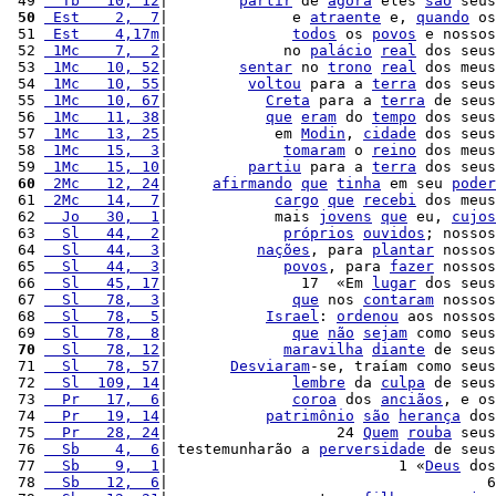
 49 
  Tb   10, 12
|        
partir
 de 
agora
 eles 
são
 seus
 50
 Est    2,  7
|              e 
atraente
 e, 
quando
 os
 51 
 Est    4,17m
|              
todos
 os 
povos
 e nossos
 52 
 1Mc    7,  2
|             no 
palácio
real
 dos seus
 53 
 1Mc   10, 52
|        
sentar
 no 
trono
real
 dos meus
 54 
 1Mc   10, 55
|         
voltou
 para a 
terra
 dos seus
 55 
 1Mc   10, 67
|           
Creta
 para a 
terra
 de seus
 56 
 1Mc   11, 38
|           
que
eram
 do 
tempo
 dos seus
 57 
 1Mc   13, 25
|            em 
Modin
, 
cidade
 dos seus
 58 
 1Mc   15,  3
|             
tomaram
 o 
reino
 dos meus
 59 
 1Mc   15, 10
|         
partiu
 para a 
terra
 dos seus
 60
 2Mc   12, 24
|     
afirmando
que
tinha
 em seu 
poder
 61 
 2Mc   14,  7
|            
cargo
que
recebi
 dos meus
 62 
  Jo   30,  1
|            mais 
jovens
que
 eu, 
cujos
 63 
  Sl   44,  2
|             
próprios
ouvidos
; nossos
 64 
  Sl   44,  3
|          
nações
, para 
plantar
 nossos
 65 
  Sl   44,  3
|             
povos
, para 
fazer
 nossos
 66 
  Sl   45, 17
|               17  «Em 
lugar
 dos seus
 67 
  Sl   78,  3
|              
que
 nos 
contaram
 nossos
 68 
  Sl   78,  5
|           
Israel
: 
ordenou
 aos nossos
 69 
  Sl   78,  8
|              
que
não
sejam
 como seus
 70
  Sl   78, 12
|             
maravilha
diante
 de seus
 71 
  Sl   78, 57
|       
Desviaram
-se, traíam como seus
 72 
  Sl  109, 14
|              
lembre
 da 
culpa
 de seus
 73 
  Pr   17,  6
|              
coroa
 dos 
anciãos
, e os
 74 
  Pr   19, 14
|           
patrimônio
são
herança
 dos
 75 
  Pr   28, 24
|                   24 
Quem
rouba
 seus
 76 
  Sb    4,  6
| testemunharão a 
perversidade
 de seus
 77 
  Sb    9,  1
|                          1 «
Deus
 dos
 78 
  Sb   12,  6
|                                    6