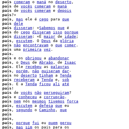
 
pais
comeram
 o 
maná
 no 
deserto
 
pais
 de 
vocês
comeram
 o 
maná
 
pais
 de 
vocês
comeram
 e 
depois
 
pais
?»

 
pais
, 
mas
 ele é 
cego
 para 
que
 
pais
dele
 
pais
disseram
: «
Sabemos
que
 é

 
pais
 do 
cego
disseram
isso
porque
 
pais
disseram
: «É 
maior
 de 
idade
;

 
pais
, 
escutem
. O 
Deus
 da 
glória
 
pais
não
encontravam
 o 
que
comer
 
pais
 uma 
primeira
vez
.

 
pais
.

 
pais
 e os 
obrigou
 a 
abandonar
 
pais
, o 
Deus
 de 
Abraão
, de 
Isaac
 
pais
. Ele 
recebeu
 as 
palavras
 
pais
, 
porém
, 
não
quiseram
dar
-

 
pais
 no 
deserto
tinham
 a 
Tenda
 
pais
receberam
 a 
Tenda
 e, 
sob
 
pais
. E a 
Tenda
ficou
ali
até
 
pais
 
pais
 de 
vocês
não
perseguiram
?

 
pais
 e 
conheceu
 a 
corrupção
.

 
pais
nem
 nós 
mesmos
tivemos
força
 
pais
, 
escutem
 a 
defesa
que
 eu

 
pais
, 
segundo
 o 
Caminho
, 
que
 
pais
 
pais
,

pais
, 
porque
fui
 eu 
quem
gerou
 
pais
, 
mas
sim
 os pais para os
