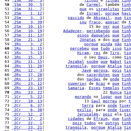
 49 
 1Sm   30,  3
|                 
filhos
 e 
filhas
tinh
 50
 1Sm   30,  5
|               de 
Carmel
, também 
tinh
 51 
 1Sm   31,  7
|               
que
 os 
israelitas
tinh
 52 
 2Sm    1, 12
|               de 
Israel
, 
porque
havi
 53 
 2Sm    3,  3
|          
nascido
 de 
Abigail
, 
que
tin
 54 
 2Sm    3, 39
|               
sou
fraco
, 
apesar
 de 
t
 55 
 2Sm   10, 15
|                   15 Ao 
ver
que
tinh
 56 
 2Sm   10, 19
|        
Adadezer
, 
percebendo
que
tinh
 57 
 2Sm   21, 13
|              
ossos
daqueles
que
tinh
 58 
 2Sm   21, 14
|               
Jônatas
 e dos 
que
tinh
 59 
 1Rs    3,  2
|                 
porque
ainda
não
tin
 60
 1Rs    3, 15
|           
percebeu
que
tudo
isso
tin
 61 
 1Rs    5, 15
|              
Hiram
, 
rei
 de 
Tiro
, 
tin
 62 
 1Rs   15,  3
|                 o seu 
Deus
, como 
tin
 63 
 1Rs   21, 15
|          
Jezabel
soube
que
Nabot
tin
 64 
 2Rs   11, 20
|         
tranqüila
, 
porque
Atalia
tin
 65 
 2Rs   12,  3
|                
Javé
aprova
, 
pois
tin
 66 
 2Rs   17, 28
|              dos 
sacerdotes
que
tinh
 67 
 2Rs   17, 33
|              das 
nações
 de 
onde
tinh
 68 
 2Rs   23, 12
|          
superior
 de 
Acaz
 e 
que
tinh
 69 
 2Rs   23, 19
|          
Samaria
. 
Esses
templos
tinh
 70
 2Rs   23, 22
|                         22 
Nunca
tin
 71 
 1Cr    5, 22
|             
morando
 no 
lugar
que
tin
 72 
 1Cr   10, 13
|                 13 
Saul
morreu
 por 
t
 73 
 2Cr    6, 37
|                
terra
 para 
onde
tiver
 74 
 2Cr    6, 38
|              
exílio
, para 
onde
tiver
 75 
 2Cr   12,  2
|              
Jerusalém
, 
pois
 ela 
tin
 76 
 2Cr   17,  2
|          
cidades
 de 
Efraim
, 
que
tinh
 77 
 2Cr   22,  1
|            
pois
todos
 os 
outros
tinh
 78 
 2Cr   23, 21
|         
tranqüila
, 
porque
Atalia
tin