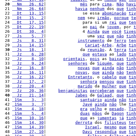
 20
  Nm   26, 62
|              
mês
 para 
cima
. 
Não
havi
 21 
  Nm   26, 64
|            
havia
nenhum
 dos 
que
tinh
 22 
  Dt   13, 15
|               se essa 
abominação
tiv
 23 
  Dt   15,  2
|             
nem
 seu 
irmão
, 
porque
te
 24 
  Dt   17, 15
|               para si um 
rei
que
ten
 25 
  Dt   22, 19
|               ao 
pai
 da 
jovem
, por 
t
 26 
  Dt   30,  4
|               4 
Ainda
que
você
tives
 27 
  Js    5,  7
|                 uma 
vez
que
não
tinh
 28 
  Js    8, 31
|             
instrumento
 de 
ferro
ten
 29 
  Js   14, 15
|                
Cariat
-
Arbe
. 
Arbe
tin
 30
  Js   18,  1
|              da 
reunião
. A 
terra
tin
 31 
  Jz    6, 28
|               
que
estava
 ao 
lado
tin
 32 
  Jz    8, 10
|       
orientais
, 
pois
 as 
baixas
tinh
 33 
  Jz    9, 24
|         
senhores
 de 
Siquém
, 
que
tinh
 34 
  Jz   16,  8
|             
novas
que
ainda
não
tinh
 35 
  Jz   16, 11
|            
novas
, 
que
ainda
não
tenh
 36 
  Jz   16, 22
|         
Entretanto
, o 
cabelo
que
tin
 37 
  Jz   17,  2
|              
senhora
pensou
que
tinh
 38 
  Jz   20,  4
|             
marido
 da 
mulher
que
tin
 39 
  Jz   20, 36
|     
benjaminitas
perceberam
que
tinh
 40
  Jz   21, 14
|            
Jabes
 de 
Galaad
, 
que
tinh
 41 
 1Sm    3,  3
|              
santuário
ainda
não
tin
 42 
 1Sm    3,  7
|               
Javé
ainda
não
 lhe 
tin
 43 
 1Sm    4, 18
|              
era
velho
 e 
pesado
. 
Tin
 44 
 1Sm    5,  4
|              
duas
mãos
 de 
Dagon
tinh
 45 
 1Sm   10, 16
|              
que
 as 
jumentas
já
tinh
 46 
 1Sm   14, 30
|            
derrota
 dos 
filisteus
ter
 47 
 1Sm   14, 39
|                
Israel
, 
mesmo
que
ten
 48 
 1Sm   27, 10
|               
Davi
respondia
que
tin