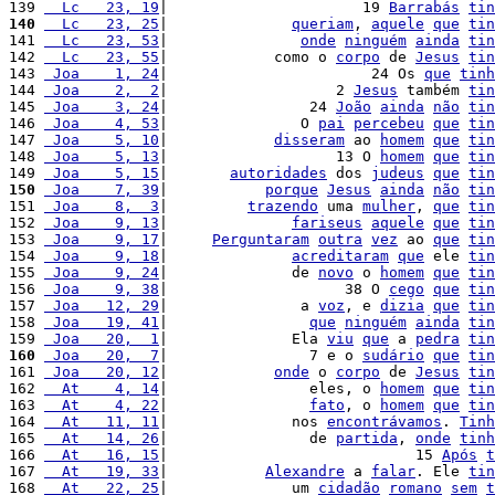
139 
  Lc   23, 19
|                      19 
Barrabás
tin
140
  Lc   23, 25
|              
queriam
, 
aquele
que
tin
141 
  Lc   23, 53
|               
onde
ninguém
ainda
tin
142 
  Lc   23, 55
|            como o 
corpo
 de 
Jesus
tin
143 
 Joa    1, 24
|                       24 Os 
que
tinh
144 
 Joa    2,  2
|                   2 
Jesus
 também 
tin
145 
 Joa    3, 24
|                24 
João
ainda
não
tin
146 
 Joa    4, 53
|               O 
pai
percebeu
que
tin
147 
 Joa    5, 10
|            
disseram
 ao 
homem
que
tin
148 
 Joa    5, 13
|                   13 O 
homem
que
tin
149 
 Joa    5, 15
|       
autoridades
 dos 
judeus
que
tin
150
 Joa    7, 39
|           
porque
Jesus
ainda
não
tin
151 
 Joa    8,  3
|         
trazendo
 uma 
mulher
, 
que
tin
152 
 Joa    9, 13
|              
fariseus
aquele
que
tin
153 
 Joa    9, 17
|     
Perguntaram
outra
vez
 ao 
que
tin
154 
 Joa    9, 18
|              
acreditaram
que
 ele 
tin
155 
 Joa    9, 24
|              de 
novo
 o 
homem
que
tin
156 
 Joa    9, 38
|                    38 O 
cego
que
tin
157 
 Joa   12, 29
|               a 
voz
, e 
dizia
que
tin
158 
 Joa   19, 41
|                
que
ninguém
ainda
tin
159 
 Joa   20,  1
|              Ela 
viu
que
 a 
pedra
tin
160
 Joa   20,  7
|                7 e o 
sudário
que
tin
161 
 Joa   20, 12
|            
onde
 o 
corpo
 de 
Jesus
tin
162 
  At    4, 14
|                eles, o 
homem
que
tin
163 
  At    4, 22
|                
fato
, o 
homem
que
tin
164 
  At   11, 11
|              nos 
encontrávamos
. 
Tinh
165 
  At   14, 26
|                de 
partida
, 
onde
tinh
166 
  At   16, 15
|                            15 
Após
t
167 
  At   19, 33
|           
Alexandre
 a 
falar
. Ele 
tin
168 
  At   22, 25
|              um 
cidadão
romano
sem
t