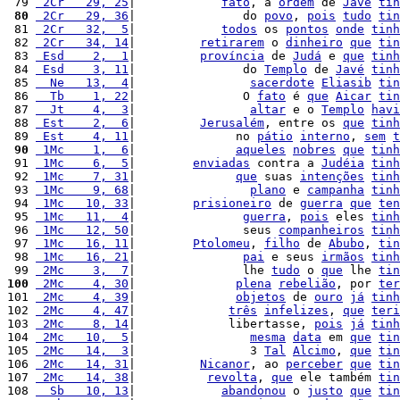
 79 
 2Cr   29, 25
|            
fato
, a 
ordem
 de 
Javé
tin
 80
 2Cr   29, 36
|               do 
povo
, 
pois
tudo
tin
 81 
 2Cr   32,  5
|            
todos
 os 
pontos
onde
tinh
 82 
 2Cr   34, 14
|         
retirarem
 o 
dinheiro
que
tin
 83 
 Esd    2,  1
|         
província
 de 
Judá
 e 
que
tinh
 84 
 Esd    3, 11
|               do 
Templo
 de 
Javé
tinh
 85 
  Ne   13,  4
|                
sacerdote
Eliasib
tin
 86 
  Tb    1, 22
|               O 
fato
 é 
que
Aicar
tin
 87 
  Jt    4,  3
|                
altar
 e o 
Templo
havi
 88 
 Est    2,  6
|         
Jerusalém
, entre os 
que
tinh
 89 
 Est    4, 11
|              no 
pátio
interno
, 
sem
t
 90
 1Mc    1,  6
|              
aqueles
nobres
que
tinh
 91 
 1Mc    6,  5
|        
enviadas
 contra a 
Judéia
tinh
 92 
 1Mc    7, 31
|              
que
 suas 
intenções
tinh
 93 
 1Mc    9, 68
|                
plano
 e 
campanha
tinh
 94 
 1Mc   10, 33
|        
prisioneiro
 de 
guerra
que
ten
 95 
 1Mc   11,  4
|               
guerra
, 
pois
 eles 
tinh
 96 
 1Mc   12, 50
|               seus 
companheiros
tinh
 97 
 1Mc   16, 11
|        
Ptolomeu
, 
filho
 de 
Abubo
, 
tin
 98 
 1Mc   16, 21
|               
pai
 e seus 
irmãos
tinh
 99 
 2Mc    3,  7
|               lhe 
tudo
 o 
que
 lhe 
tin
100
 2Mc    4, 30
|              
plena
rebelião
, por 
ter
101 
 2Mc    4, 39
|              
objetos
 de 
ouro
já
tinh
102 
 2Mc    4, 47
|             
três
infelizes
, 
que
teri
103 
 2Mc    8, 14
|             libertasse, 
pois
já
tinh
104 
 2Mc   10,  5
|                
mesma
data
 em 
que
tin
105 
 2Mc   14,  3
|                3 
Tal
Alcimo
, 
que
tin
106 
 2Mc   14, 31
|         
Nicanor
, ao 
perceber
que
tin
107 
 2Mc   14, 38
|          
revolta
, 
que
 ele também 
tin
108 
  Sb   10, 13
|            
abandonou
 o 
justo
que
tin