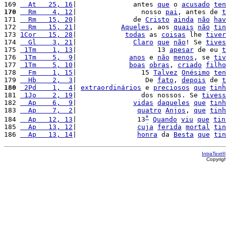
169 
  At   25, 16
|              antes 
que
 o 
acusado
ten
170
  Rm    4, 12
|                nosso 
pai
, antes de 
t
171 
  Rm   15, 20
|              de 
Cristo
ainda
não
hav
172 
  Rm   15, 21
|           
Aqueles
, aos 
quais
não
tin
173 
1Cor   15, 28
|            
todas
 as 
coisas
 lhe 
tiver
174 
  Gl    3, 21
|              
Claro
que
não
! Se 
tives
175 
 1Tm    1, 13
|                    13 
apesar
 de eu 
t
176 
 1Tm    5,  9
|             
anos
 e 
não
menos
, se 
tiv
177 
 1Tm    5, 10
|             
boas
obras
, 
criado
filho
178 
  Fm    1, 15
|                15 
Talvez
Onésimo
ten
179 
  Hb    2,  3
|                 De 
fato
, 
depois
 de 
t
180
 2Pd    1,  4
| 
extraordinários
 e 
preciosos
que
tinh
181 
 1Jo    2, 19
|                dos nossos. Se 
tivess
182 
  Ap    6,  9
|              
vidas
daqueles
que
tinh
183 
  Ap    7,  2
|               
quatro
Anjos
, 
que
tinh
*
184 
  Ap   12, 13
|               13
Quando
viu
que
tin
185 
  Ap   13, 12
|               
cuja
ferida
mortal
tin
186 
  Ap   13, 14
|               
honra
 da 
Besta
que
tin
IntraText®
Copyrig