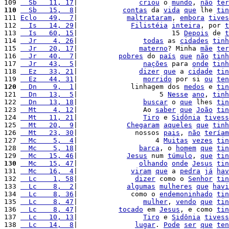
109 
  Sb   11, 17
|               
criou
 o 
mundo
, 
não
ter
110
  Sb   15,  8
|           
contas
 da 
vida
que
 lhe 
tin
111 
Eclo   49,  7
|            
maltrataram
, 
embora
tives
112 
  Is   14, 29
|             
Filistéia
inteira
, por 
t
113 
  Is   60, 15
|                       15 
Depois
 de 
t
114 
  Jr    4, 26
|                
todas
 as 
cidades
tinh
115 
  Jr   20, 17
|               
materno
? Minha 
mãe
ter
116 
  Jr   40,  7
|          
pobres
 do 
país
que
não
tinh
117 
  Jr   43,  5
|                
nações
 para 
onde
tinh
118 
  Ez   33, 21
|               
dizer
que
 a 
cidade
tin
119 
  Ez   44, 31
|                
morrido
 por si 
ou
ten
120
  Dn    9,  1
|             linhagem dos 
medos
 e 
tin
121 
  Dn   13,  5
|                    5 
Nesse
ano
, 
tinh
122 
  Dn   13, 18
|                
buscar
 o 
que
 lhes 
tin
123 
  Mt    4, 12
|                Ao 
saber
que
João
tin
124 
  Mt   11, 21
|                
Tiro
 e 
Sidônia
tivess
125 
  Mt   20,  9
|            
Chegaram
aqueles
que
tinh
126 
  Mt   23, 30
|              nossos 
pais
, 
não
teríam
127 
  Mc    5,  4
|                   4 
Muitas
vezes
tin
128 
  Mc    5, 18
|               
barca
, o 
homem
que
tin
129 
  Mc   15, 46
|            
Jesus
 num 
túmulo
, 
que
tin
130
  Mc   15, 47
|               
olhando
onde
Jesus
tin
131 
  Mc   16,  4
|             
viram
que
 a 
pedra
já
hav
132 
  Lc    1, 58
|              
dizer
 como o 
Senhor
tin
133 
  Lc    8,  2
|            
algumas
mulheres
que
havi
134 
  Lc    8, 36
|             como o 
endemoninhado
tin
135 
  Lc    8, 47
|                
mulher
, 
vendo
que
tin
136 
  Lc    8, 47
|          
tocado
 em 
Jesus
, e como 
tin
137 
  Lc   10, 13
|                
Tiro
 e 
Sidônia
tivess
138 
  Lc   14,  8
|              
lugar
. 
Pode
ser
que
ten