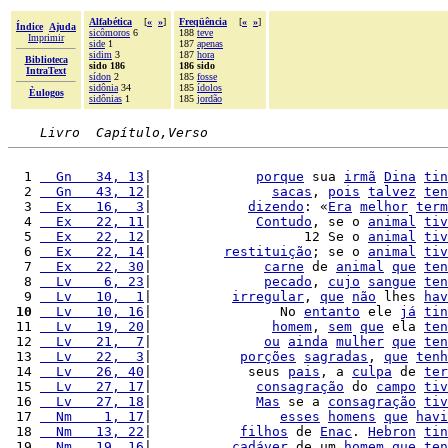
Alfabética
[
«
»
]
Freqüência
[
«
»
]
Índice
Ajuda
sicômoros
6
188
teve
Imprimir
side
1
187
apenas
sidim
3
187
hora
Biblioteca
sido 186
186 sido
IntraText
sídon
2
185
fosse
sidônia
34
185
ídolos
Èulogos
sidônias
1
185
jordão
Livro  Capítulo,Verso
  1 
  Gn   34, 13
|             
porque
 sua 
irmã
Dina
tin
  2 
  Gn   43, 12
|               
sacas
, 
pois
talvez
ten
  3 
  Ex   16,  3
|            
dizendo
: «
Era
melhor
term
  4 
  Ex   22, 11
|             
Contudo
, se o 
animal
tiv
  5 
  Ex   22, 12
|                   12 Se o 
animal
tiv
  6 
  Ex   22, 14
|         
restituição
; se o 
animal
tiv
  7 
  Ex   22, 30
|              
carne
 de 
animal
que
ten
  8 
  Lv    6, 23
|              
pecado
, 
cujo
sangue
ten
  9 
  Lv   10,  1
|          
irregular
, 
que
não
 lhes 
hav
 10
  Lv   10, 16
|                No 
entanto
 ele 
já
tin
 11 
  Lv   19, 20
|               
homem
, 
sem
que
 ela 
ten
 12 
  Lv   21,  7
|              
ou
ainda
mulher
que
ten
 13 
  Lv   22,  3
|           
porções
sagradas
, 
que
tenh
 14 
  Lv   26, 40
|            seus 
pais
, a 
culpa
 de 
ter
 15 
  Lv   27, 17
|             
consagração
 do 
campo
tiv
 16 
  Lv   27, 18
|             
Mas
 se a 
consagração
tiv
 17 
  Nm    1, 17
|                
esses
homens
que
havi
 18 
  Nm   13, 22
|           
filhos
 de 
Enac
. 
Hebron
tin
 19 
  Nm   19, 16
|          
cadáver
 de um 
homem
que
ten