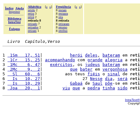
Alfabética
[
«
»
]
Freqüência
[
«
»
]
Índice
Ajuda
retido
2
8
restam
Imprimir
retira
3
8
restaura
retirá
2
8
reta
Biblioteca
retirada 8
8 retirada
IntraText
retirado
7
8
retiraram
retirados
2
8
retorno
Èulogos
retiram
1
8
retribui
Livro  Capítulo,Verso
1 
 1Sm   17, 51
|           
herói
deles
, 
bateram
 em 
reti
2 
 1Cr   15, 25
| 
acompanhando
 com 
grande
alegria
 a 
reti
3 
 1Mc    6, 47
|   
exércitos
, os 
judeus
bateram
 em 
reti
4 
 2Mc    9,  2
|           
que
bater
 em 
vergonhosa
reti
5 
  Sl   60,  6
|         aos teus 
fiéis
 o 
sinal
 de 
reti
6 
  Is   10, 27
|                27 
Nesse
dia
, 
será
reti
7 
  Is   10, 29
|           
Gabaá
 de 
Saul
põe
-se em 
reti
8 
 Joa   20,  1
|        
viu
que
 a 
pedra
tinha
sido
reti
IntraText®
Copyrig