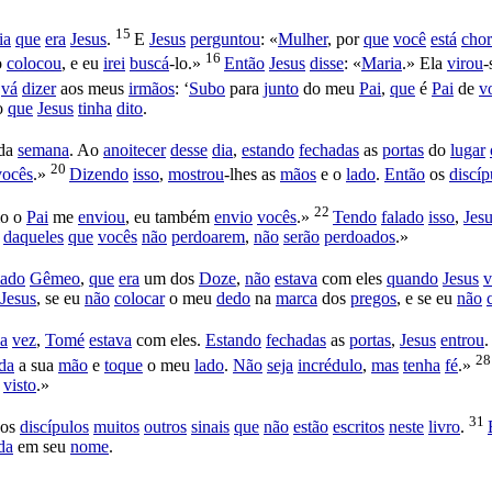
15
ia
que
era
Jesus
.
E
Jesus
perguntou
: «
Mulher
, por
que
você
está
cho
16
o
colocou
, e eu
irei
buscá
-lo.»
Então
Jesus
disse
: «
Maria
.» Ela
virou
-
vá
dizer
aos meus
irmãos
: ‘
Subo
para
junto
do meu
Pai
,
que
é
Pai
de
v
o
que
Jesus
tinha
dito
.
da
semana
. Ao
anoitecer
desse
dia
,
estando
fechadas
as
portas
do
lugar
20
vocês
.»
Dizendo
isso
,
mostrou
-lhes as
mãos
e o
lado
.
Então
os
discíp
22
o o
Pai
me
enviou
, eu também
envio
vocês
.»
Tendo
falado
isso
,
Jes
daqueles
que
vocês
não
perdoarem
,
não
serão
perdoados
.»
ado
Gêmeo
,
que
era
um dos
Doze
,
não
estava
com eles
quando
Jesus
v
Jesus
, se eu
não
colocar
o meu
dedo
na
marca
dos
pregos
, e se eu
não
a
vez
,
Tomé
estava
com eles.
Estando
fechadas
as
portas
,
Jesus
entrou
2
da
a sua
mão
e
toque
o meu
lado
.
Não
seja
incrédulo
,
mas
tenha
fé
.»
visto
.»
31
os
discípulos
muitos
outros
sinais
que
não
estão
escritos
neste
livro
.
da
em seu
nome
.