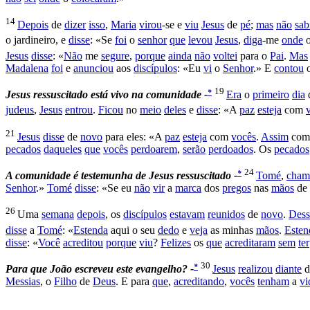
14
Depois
de
dizer
isso
,
Maria
virou
-se e
viu
Jesus
de
pé
;
mas
não
sab
o
jardineiro
, e
disse
: «Se
foi
o
senhor
que
levou
Jesus
,
diga
-me
onde
Jesus
disse
: «
Não
me
segure
,
porque
ainda
não
voltei
para o
Pai
.
Mas
Madalena
foi
e
anunciou
aos
discípulos
: «Eu
vi
o
Senhor
.» E
contou
19
*
Jesus ressuscitado está vivo na comunidade -
Era
o
primeiro
dia
judeus
,
Jesus
entrou
.
Ficou
no
meio
deles
e
disse
: «A
paz
esteja
com
21
Jesus
disse
de
novo
para eles: «A
paz
esteja
com
vocês
.
Assim
com
pecados
daqueles
que
vocês
perdoarem
,
serão
perdoados
. Os
pecados
24
*
A
comunidade é testemunha de Jesus ressuscitado -
Tomé
,
cham
Senhor
.»
Tomé
disse
: «Se eu
não
vir
a
marca
dos
pregos
nas
mãos
de
26
Uma
semana
depois
, os
discípulos
estavam
reunidos
de
novo
.
Dess
disse
a
Tomé
: «
Estenda
aqui o seu
dedo
e
veja
as minhas
mãos
.
Esten
disse
: «
Você
acreditou
porque
viu
?
Felizes
os
que
acreditaram
sem
ter
30
*
Para que João escreveu este evangelho? -
Jesus
realizou
diante
d
Messias
, o
Filho
de
Deus
. E para
que
,
acreditando
,
vocês
tenham
a
vi