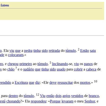
|
Èulogos
2
ro
. Ela
viu
que
a
pedra
tinha
sido
retirada
do
túmulo
.
Então
saiu
nde
o
colocaram
.»
5
ro
, e
chegou
primeiro
ao
túmulo
.
Inclinando
-se,
viu
os
panos
de
7
os
no
chão
e o
sudário
que
tinha
sido
usado
para
cobrir
a
cabeça
de
10
eendido
a
Escritura
que
diz
: «Ele
deve
ressuscitar
dos
mortos
.»
12
u
para
dentro
do
túmulo
.
Viu
então
dois
anjos
vestidos
de
branco
,
está
chorando
?» Ela
respondeu
: «
Porque
levaram
o meu
Senhor
, e