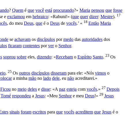
rando
?
Quem
é
que
você
está
procurando
?»
Maria
pensou
que
fosse
17
se e
exclamou
em
hebraico
: «
Rabuni
!» (
que
quer
dizer
:
Mestre
).
18
ocês
, do meu
Deus
,
que
é o
Deus
de
vocês
.’ «
Então
Maria
onde
se
achavam
os
discípulos
por
medo
das
autoridades
dos
ulos
ficaram
contentes
por
ver
o
Senhor
.
23
us
soprou
sobre
eles,
dizendo
: «
Recebam
o
Espírito
Santo
.
Os
25
eio
.
Os
outros
discípulos
disseram
para ele: «Nós
vimos
o
colocar
a minha
mão
no
lado
dele
, eu
não
acreditarei
.»
27
.
Ficou
no
meio
deles
e
disse
: «A
paz
esteja
com
vocês
.»
Depois
8
29
Tomé
respondeu
a
Jesus
: «Meu
Senhor
e meu
Deus
!»
Jesus
Estes
sinais
foram
escritos
para
que
vocês
acreditem
que
Jesus
é o