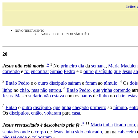
Índice
|
NOVO TESTAMENTO
EVANGELHO SEGUNDO SÃO JOÃO
20
1
*
Jesus não está morto -
No
primeiro
dia
da
semana
,
Maria
Madalen
correndo
e
foi
encontrar
Simão
Pedro
e o
outro
discípulo
que
Jesus
a
3
4
Então
Pedro
e o
outro
discípulo
saíram
e
foram
ao
túmulo
.
Os
dois
6
linho
no
chão
,
mas
não
entrou
.
Então
Pedro
,
que
vinha
correndo
atr
Jesus
.
Mas
o
sudário
não
estava
com os
panos
de
linho
no
chão
;
estav
8
Então
o
outro
discípulo
,
que
tinha
chegado
primeiro
ao
túmulo
,
entr
Os
discípulos
,
então
,
voltaram
para
casa
.
11
*
Jesus ressuscitado é descoberto pela fé -
Maria
tinha
ficado
fora
,
sentados
onde
o
corpo
de
Jesus
tinha
sido
colocado
, um na
cabeceira
não
sei
onde
o
colocaram
.»