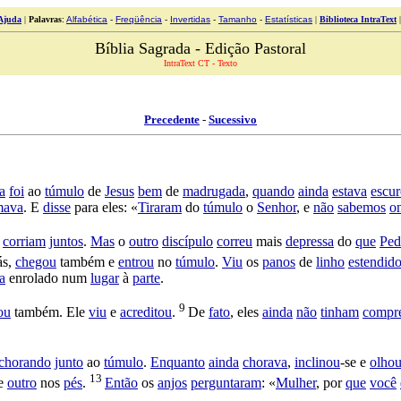
Ajuda
|
Palavras
:
Alfabética
-
Freqüência
-
Invertidas
-
Tamanho
-
Estatísticas
|
Biblioteca IntraText
Bíblia Sagrada - Edição Pastoral
IntraText CT - Texto
Precedente
-
Sucessivo
a
foi
ao
túmulo
de
Jesus
bem
de
madrugada
,
quando
ainda
estava
escu
mava
. E
disse
para eles: «
Tiraram
do
túmulo
o
Senhor
, e
não
sabemos
o
corriam
juntos
.
Mas
o
outro
discípulo
correu
mais
depressa
do
que
Ped
ás,
chegou
também e
entrou
no
túmulo
.
Viu
os
panos
de
linho
estendid
a
enrolado
num
lugar
à
parte
.
9
ou
também. Ele
viu
e
acreditou
.
De
fato
, eles
ainda
não
tinham
compr
chorando
junto
ao
túmulo
.
Enquanto
ainda
chorava
,
inclinou
-se e
olho
13
e
outro
nos
pés
.
Então
os
anjos
perguntaram
: «
Mulher
, por
que
você