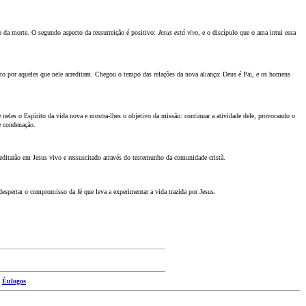
o da morte. O segundo aspecto da ressurreição é positivo:
Jesus está vivo
, e o discípulo que o ama intui essa
feito por aqueles que nele acreditam. Chegou o tempo das relações da nova aliança: Deus é Pai, e os homens
eles o Espírito da vida nova e mostra-lhes o objetivo da missão: continuar a atividade dele, provocando o
e condenação.
ditarão em Jesus vivo e ressuscitado através do testemunho da comunidade cristã.
espertar o compromisso da fé que leva a experimentar a vida trazida por Jesus.
|
Èulogos