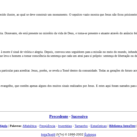
lecido ilustre, ao qual se deve construir um monumento. O sepulcro vazio mostra que Jesus não ficou prisioneir
ia. Doravante, ele está presente no mistério da vida de Deus, e torna-se presente e atuante através do anúncio 
orte é sinal de vitória e alegria. Depois, convoca seus seguidores para a missão no meio do mundo, infunde n
que leva o homem a tomar consciência da sentença que cada um atrai para si próprio: sentença de libertação ou d
ticular para acreditar. Jesus, porém, se revela a Tomé dentro da comunidade. Todas as gerações do futuro acre
 evangelho, que contém apenas alguns dos muitos sinais realizados por Jesus. E estes aqui foram narrados para d
Precedente
-
Sucessivo
Ajuda
|
Palavras
:
Alfabética
-
Freqüência
-
Invertidas
-
Tamanho
-
Estatísticas
|
Biblioteca IntraText
IntraText®
(V7n) © 1996-2002
Èulogos