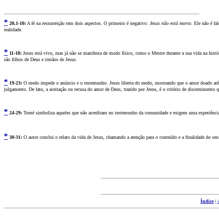
*
2
0,1-10:
A fé na ressurreição tem dois aspectos. O primeiro é negativo:
Jesus não está morto
. Ele não é fa
realidade.
*
11
-18:
Jesus está vivo, mas já não se manifesta de modo físico, como o Mestre durante a sua vida na histór
são filhos de Deus e irmãos de Jesus.
*
19
-23:
O medo impede o anúncio e o testemunho. Jesus liberta do medo, mostrando que o amor doado até à m
julgamento. De fato, a aceitação ou recusa do amor de Deus, trazido por Jesus, é o critério de discernimento 
*
2
4-29:
Tomé simboliza aqueles que não acreditam no testemunho da comunidade e exigem uma experiência par
*
3
0-31:
O autor conclui o relato da vida de Jesus, chamando a atenção para o conteúdo e a finalidade do seu
Índice
|