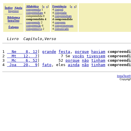
Alfabética
[
«
»
]
Freqüência
[
«
»
]
Índice
Ajuda
compreendia
1
4
comprá
Imprimir
compreendiam
4
4
comprarão
compreendida 0
4
compreendiam
Biblioteca
compreendido 4
4 compreendido
IntraText
compreendo
2
4
comprem
compreensão
6
4
comprometeram
Èulogos
compreensiva
2
4
comunicado
Livro  Capítulo,Verso
1 
  Ne    8, 12
| 
grande
festa
, 
porque
haviam
compreendi
2 
  Mt   12,  7
|         7 Se 
vocês
tivessem
compreendi
3 
  Mc    6, 52
|        52 
porque
não
tinham
compreendi
4 
 Joa   20,  9
| 
fato
, eles 
ainda
não
tinham
compreendi
IntraText®
Copyrig