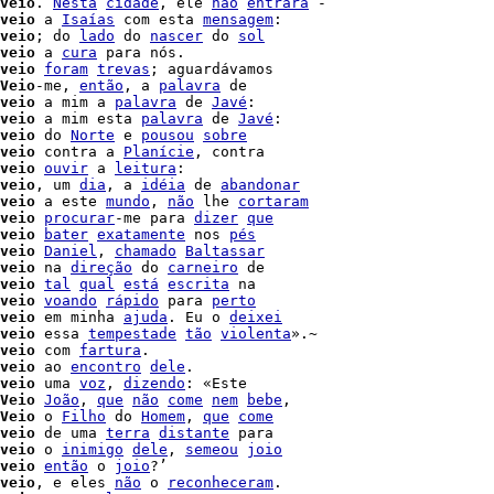
veio
. 
Nesta
cidade
, ele 
não
entrará
veio
 a 
Isaías
 com esta 
mensagem
:

veio
; do 
lado
 do 
nascer
 do 
sol
veio
 a 
cura
 para nós.

veio
foram
trevas
; aguardávamos

Veio
-me, 
então
, a 
palavra
 de

veio
 a mim a 
palavra
 de 
Javé
:

veio
 a mim esta 
palavra
 de 
Javé
:

veio
 do 
Norte
 e 
pousou
sobre
veio
 contra a 
Planície
, contra

veio
ouvir
 a 
leitura
veio
, um 
dia
, a 
idéia
 de 
abandonar
veio
 a este 
mundo
, 
não
 lhe 
cortaram
veio
procurar
-me para 
dizer
que
veio
bater
exatamente
 nos 
pés
veio
Daniel
, 
chamado
Baltassar
veio
 na 
direção
 do 
carneiro
 de

veio
tal
qual
está
escrita
 na

veio
voando
rápido
 para 
perto
veio
 em minha 
ajuda
. Eu o 
deixei
veio
 essa 
tempestade
tão
violenta
veio
 com 
fartura
.

veio
 ao 
encontro
dele
.

veio
 uma 
voz
, 
dizendo
: «Este

Veio
João
, 
que
não
come
nem
bebe
,

Veio
 o 
Filho
 do 
Homem
, 
que
come
veio
 de uma 
terra
distante
 para

veio
 o 
inimigo
dele
, 
semeou
joio
veio
então
 o 
joio
?’

veio
, e eles 
não
 o 
reconheceram
.
