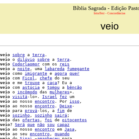
Bíblia Sagrada - Edição Past
IntraText - Concordâncias
veio
veio
sobre
 a 
terra
.

veio
 o 
dilúvio
sobre
 a 
terra
.

veio
Codorlaomor
 com os 
reis
veio
 a 
noite
, uma 
labareda
fumegante
veio
 como 
imigrante
 e 
agora
quer
veio
 com 
Ficol
, 
chefe
 do seu

veio
 e me 
trouxe
 a 
caça
? Eu a

veio
 com 
astúcia
 e 
tomou
 a 
bênção
veio
 o 
incômodo
 das 
mulheres
veio
visitá
-lo». 
Israel
fez
 um

veio
 ao nosso 
encontro
. Por 
isso
,

veio
 ao nosso 
encontro
. 
Deixe
-

veio
 para 
prová
-los, a 
fim
 de

veio
sozinho
, 
sozinho
sairá
;

veio
 das 
ofertas
, 
foi
 de 
oitocentos
veio
? 
Será
que
não
sou
capaz
veio
 ao nosso 
encontro
 em 
Jasa
,

veio
 ao seu 
encontro
, 
quando
veio
 do 
Sinai
,~
amanheceu