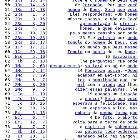
 49 
 1Rs   13, 14
|          
Você
 é o 
homem
 de 
Deus
que
 50
 1Rs   14,  6
|           de 
Jeroboão
. Por 
que
você
 51 
 1Rs   17, 18
|        
homem
 de 
Deus
. 
Será
que
você
 52 
 2Rs    1,  6
|         Eles 
responderam
: «Um 
homem
 53 
 2Rs    3, 15
|        músico 
tocava
, a 
mão
 de 
Javé
 54 
 2Rs    3, 20
|             
apresentação
 da 
oferta
, 
 55 
 2Rs    4,  1
|             
homem
, a 
quem
devíamos
, 
 56 
 2Rs   19, 28
|         pelo 
mesmo
caminho
 por 
onde
 57 
 2Rs   19, 33
|             33 Ele 
voltará
 por 
onde
 58 
 2Rs   23, 17
|        
túmulo
 do 
homem
 de 
Deus
, 
que
 59 
 1Cr   17, 21
|             do 
mundo
que
Deus
mesmo
 60
 1Cr   29, 16
|        
Templo
 em 
honra
 do teu 
Nome
, 
 61 
 Esd    5, 16
|                       16 
Sasabassar
 62 
  Tb    2, 13
|             lhe 
perguntei
: «De 
onde
 63 
 1Mc    2, 63
| 
desaparecerá
: 
voltará
 ao 
pó
 de 
onde
 64 
 1Mc    7, 14
|            14 
Pensavam
assim
: «
Quem
 65 
 1Mc    7, 39
|            
acampar
 em 
Bet
-
Horon
. Aí 
 66 
 2Mc    5,  7
|            
foi
 a 
humilhação
que
 lhe 
 67 
 2Mc    8, 20
|            
mil
 com a 
ajuda
que
 lhes 
 68 
 2Mc    9,  5
|           
dizer
essas
palavras
, lhe 
 69 
  Jo    1, 19
|                19 
quando
 um 
furacão
 70
  Jo   15,  7
|             a 
nascer
? 
Será
que
você
 71 
  Jo   30, 26
|          
esperava
 a 
felicidade
, 
mas
 72 
  Jo   30, 26
|              eu 
esperava
 a 
luz
, 
mas
 73 
 Ecl    5, 15
|           
embora
 da 
mesma
forma
que
 74 
 Ecl    6,  4
|                 4 De 
fato
, o 
aborto
 75 
 Ecl   12,  7
|          
volta
 para a 
terra
 de 
onde
 76 
  Sb    7,  7
|             o 
espírito
 da 
sabedoria
 77 
  Sb   18, 15
|           tua 
palavra
todo
-
poderosa
 78 
  Is   20,  1
|            
mandado
 pelo 
rei
 Sargon, 