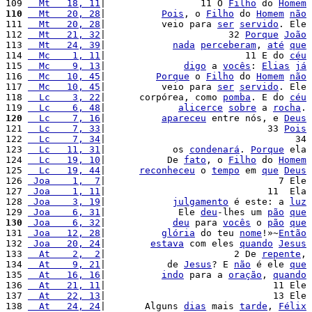
109 
  Mt   18, 11
|                 11 O 
Filho
 do 
Homem
110
  Mt   20, 28
|          
Pois
, o 
Filho
 do 
Homem
não
111 
  Mt   20, 28
|          veio para 
ser
servido
. Ele 
112 
  Mt   21, 32
|                      32 
Porque
João
113 
  Mt   24, 39
|            
nada
perceberam
, 
até
que
114 
  Mc    1, 11
|                         11 E do 
céu
115 
  Mc    9, 13
|              
digo
 a 
vocês
: 
Elias
já
116 
  Mc   10, 45
|         
Porque
 o 
Filho
 do 
Homem
não
117 
  Mc   10, 45
|          veio para 
ser
servido
. Ele 
118 
  Lc    3, 22
|      corpórea, como 
pomba
. E do 
céu
119 
  Lc    6, 48
|             
alicerce
sobre
 a 
rocha
. 
120
  Lc    7, 16
|          
apareceu
 entre nós, e 
Deus
121 
  Lc    7, 33
|                             33 
Pois
122 
  Lc    7, 34
|                                  34 
123 
  Lc   11, 31
|            os 
condenará
. 
Porque
 ela 
124 
  Lc   19, 10
|           De 
fato
, o 
Filho
 do 
Homem
125 
  Lc   19, 44
|      
reconheceu
 o 
tempo
 em 
que
Deus
126 
 Joa    1,  7
|                               7 Ele 
127 
 Joa    1, 11
|                             11  Ela 
128 
 Joa    3, 19
|            
julgamento
 é este: a 
luz
129 
 Joa    6, 31
|             Ele 
deu
-lhes um 
pão
que
130
 Joa    6, 32
|            
deu
 para 
vocês
 o 
pão
que
131 
 Joa   12, 28
|          
glória
 do teu 
nome
!»~
Então
132 
 Joa   20, 24
|        
estava
 com eles 
quando
Jesus
133 
  At    2,  2
|                       2 De 
repente
, 
134 
  At    9, 21
|           de 
Jesus
? E 
não
 é ele 
que
135 
  At   16, 16
|          
indo
 para a 
oração
, 
quando
136 
  At   21, 11
|                              11 Ele 
137 
  At   22, 13
|                              13 Ele 
138 
  At   24, 24
|       Alguns 
dias
 mais 
tarde
, 
Félix