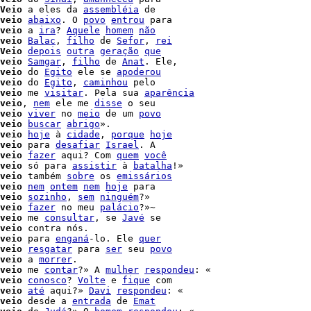
Veio
 a eles da 
assembléia
 de

veio
abaixo
. O 
povo
entrou
 para

veio
 a 
ira
? 
Aquele
homem
não
veio
Balac
, 
filho
 de 
Sefor
, 
rei
Veio
depois
outra
geração
que
veio
Samgar
, 
filho
 de 
Anat
. Ele,

veio
 do 
Egito
 ele se 
apoderou
veio
 do 
Egito
, 
caminhou
 pelo

veio
 me 
visitar
. Pela sua 
aparência
veio
, 
nem
 ele me 
disse
veio
viver
 no 
meio
 de um 
povo
veio
buscar
abrigo
».

veio
hoje
 à 
cidade
, 
porque
hoje
veio
 para 
desafiar
Israel
. A

veio
fazer
 aqui? Com 
quem
você
veio
 só para 
assistir
 à 
batalha
!»

veio
 também 
sobre
 os 
emissários
veio
nem
ontem
nem
hoje
 para

veio
sozinho
, 
sem
ninguém
?»

veio
fazer
 no meu 
palácio
veio
 me 
consultar
, se 
Javé
 se

veio
 contra nós.

veio
 para 
enganá
-lo. Ele 
quer
veio
resgatar
 para 
ser
 seu 
povo
veio
 a 
morrer
.

veio
 me 
contar
?» A 
mulher
respondeu
: «

veio
conosco
? 
Volte
 e 
fique
 com

veio
até
 aqui?» 
Davi
respondeu
: «

veio
 desde a 
entrada
 de 
Emat