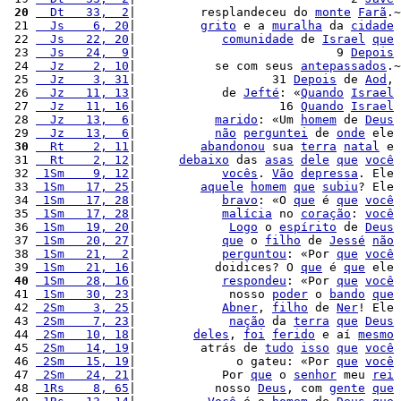
 20
  Dt   33,  2
|         resplandeceu do 
monte
Farã
.~
 21 
  Js    6, 20
|         
grito
 e a 
muralha
 da 
cidade
 22 
  Js   22, 20
|            
comunidade
 de 
Israel
que
 23 
  Js   24,  9
|                            9 
Depois
 24 
  Jz    2, 10
|           se com seus 
antepassados
.~
 25 
  Jz    3, 31
|                   31 
Depois
 de 
Aod
, 
 26 
  Jz   11, 13
|            de 
Jefté
: «
Quando
Israel
 27 
  Jz   11, 16
|                    16 
Quando
Israel
 28 
  Jz   13,  6
|           
marido
: «Um 
homem
 de 
Deus
 29 
  Jz   13,  6
|           
não
perguntei
 de 
onde
 ele 
 30
  Rt    2, 11
|         
abandonou
 sua 
terra
natal
 e 
 31 
  Rt    2, 12
|      
debaixo
 das 
asas
dele
que
você
 32 
 1Sm    9, 12
|            
vocês
. 
Vão
depressa
. Ele 
 33 
 1Sm   17, 25
|         
aquele
homem
que
subiu
? Ele 
 34 
 1Sm   17, 28
|            
bravo
: «O 
que
 é 
que
você
 35 
 1Sm   17, 28
|            
malícia
 no 
coração
: 
você
 36 
 1Sm   19, 20
|             
Logo
 o 
espírito
 de 
Deus
 37 
 1Sm   20, 27
|            
que
 o 
filho
 de 
Jessé
não
 38 
 1Sm   21,  2
|            
perguntou
: «Por 
que
você
 39 
 1Sm   21, 16
|           doidices? O 
que
 é 
que
 ele 
 40
 1Sm   28, 16
|            
respondeu
: «Por 
que
você
 41 
 1Sm   30, 23
|             nosso 
poder
 o 
bando
que
 42 
 2Sm    3, 25
|            
Abner
, 
filho
 de 
Ner
! Ele 
 43 
 2Sm    7, 23
|             
nação
 da 
terra
que
Deus
 44 
 2Sm   10, 18
|        
deles
, 
foi
ferido
 e aí 
mesmo
 45 
 2Sm   14, 19
|         atrás de 
tudo
isso
que
você
 46 
 2Sm   15, 19
|              o gateu: «Por 
que
você
 47 
 2Sm   24, 21
|            Por 
que
 o 
senhor
 meu 
rei
 48 
 1Rs    8, 65
|           nosso 
Deus
, com 
gente
que