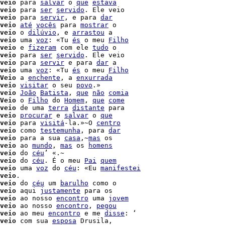
veio
 para 
salvar
 o 
que
estava
veio
 para 
ser
servido
. Ele veio

veio
 para 
servir
, e para 
dar
veio
até
vocês
 para 
mostrar
 o

veio
 o 
dilúvio
, e 
arrastou
 a

veio
 uma 
voz
: «Tu 
és
 o meu 
Filho
veio
 e 
fizeram
 com ele 
tudo
 o

veio
 para 
ser
servido
. Ele veio

veio
 para 
servir
 e para 
dar
 a

veio
 uma 
voz
: «Tu 
és
 o meu 
Filho
Veio
 a 
enchente
, a 
enxurrada
veio
visitar
 o seu 
povo
.»

veio
João
Batista
, 
que
não
comia
Veio
 o 
Filho
 do 
Homem
, 
que
come
veio
 de uma 
terra
distante
 para

veio
procurar
 e 
salvar
 o 
que
veio
 para 
visitá
-la.»~O 
centro
veio
 como 
testemunha
, para 
dar
veio
 para a sua 
casa
,~
mas
 os

veio
 ao 
mundo
, 
mas
 os 
homens
veio
 do 
céu
veio
 do 
céu
. É o meu 
Pai
quem
veio
 uma 
voz
 do 
céu
: «Eu 
manifestei
veio
.

veio
 do 
céu
 um 
barulho
 como o

veio
 aqui 
justamente
 para os

veio
 ao nosso 
encontro
 uma 
jovem
veio
 ao nosso 
encontro
, 
pegou
veio
 ao meu 
encontro
 e me 
disse
: ‘

veio
 com sua 
esposa
 Drusila,
