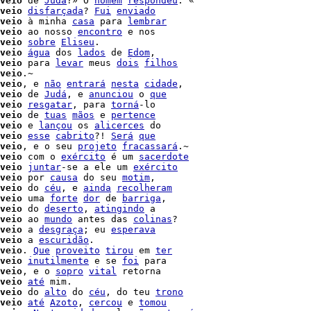
veio
 de 
Judá
?» O 
homem
respondeu
veio
disfarçada
? 
Fui
enviado
veio
 à minha 
casa
 para 
lembrar
veio
 ao nosso 
encontro
 e nos

veio
sobre
Eliseu
.

veio
água
 dos 
lados
 de 
Edom
,

veio
 para 
levar
 meus 
dois
filhos
veio
.~

veio
, e 
não
entrará
nesta
cidade
,

veio
 de 
Judá
, e 
anunciou
 o 
que
veio
resgatar
, para 
torná
veio
 de 
tuas
mãos
 e 
pertence
veio
 e 
lançou
 os 
alicerces
 do

veio
esse
cabrito
?! 
Será
que
veio
, e o seu 
projeto
fracassará
.~

veio
 com o 
exército
 é um 
sacerdote
veio
juntar
-se a ele um 
exército
veio
 por 
causa
 do seu 
motim
,

veio
 do 
céu
, e 
ainda
recolheram
veio
 uma 
forte
dor
 de 
barriga
,

veio
 do 
deserto
, 
atingindo
veio
 ao 
mundo
 antes das 
colinas
?

veio
 a 
desgraça
; eu 
esperava
veio
 a 
escuridão
.

veio
. 
Que
proveito
tirou
 em 
ter
veio
inutilmente
 e se 
foi
 para

veio
, e o 
sopro
vital
 retorna

veio
até
 mim.

veio
 do 
alto
 do 
céu
, do teu 
trono
veio
até
Azoto
, 
cercou
 e 
tomou