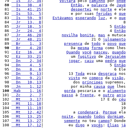
 79 
  Is   37, 34
|       
Voltará
 pelo 
caminho
 por 
onde
 80
  Is   38,  4
|            
Então
, a 
palavra
 de 
Javé
 81 
  Is   41, 25
|            
despertei
 no 
norte
 e ele 
 82 
  Is   53,  5
|            e por suas 
feridas
 é 
que
 83 
  Is   59,  9
|    
Estávamos
esperando
luz
, e o 
que
 84 
  Jr   13,  8
|                                   8 
 85 
  Jr   18,  5
|                             5 
Então
 86 
  Jr   24,  4
|                             4 
Então
 87 
  Jr   46, 20
|        
novilha
bonita
, 
mas
 a mutuca 
 88 
  Jr   48, 21
|                     21 O 
julgamento
 89 
  Br    1,  3
|         
presença
 de 
todo
 o 
povo
que
 90
  Br    4, 28
|            Da 
mesma
forma
 como lhes 
 91 
  Ez   16,  4
|          
Quando
você
nasceu
, 
quando
 92 
  Ez   33, 21
|            um 
fugitivo
 de 
Jerusalém
 93 
  Dn    2, 34
|           
jogar
, 
caiu
 uma 
pedra
que
 94 
  Dn    4,  5
|                             5 
Então
 95 
  Dn    8,  6
|                               6 Ele 
 96 
  Dn    9, 13
|           13 
Toda
 essa 
desgraça
 nos 
 97 
  Dn    9, 21
|           
visto
 no 
começo
 da 
visão
, 
 98 
  Dn   10, 13
|             dos 
príncipes
 supremos, 
 99 
  Jn    1, 12
|            por minha 
causa
que
 lhes 
100
 Hab    1, 16
|         
gorda
 pescaria e o 
alimento
101 
  Zc    2,  7
|        
passo
 à 
frente
, e 
outro
anjo
102 
  Mt    3, 17
|                         17 E do 
céu
103 
  Mt   11, 18
|                                  18 
104 
  Mt   11, 19
|                                  19 
105 
  Mt   12, 42
|             a 
condenará
. 
Porque
 ela 
106 
  Mt   13, 25
|        
noite
, 
quando
todos
dormiam
, 
107 
  Mt   13, 27
|         
semente
 no teu 
campo
? Donde 
108 
  Mt   17, 12
|           eu 
digo
 a 
vocês
: 
Elias
já