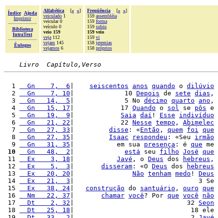
Alfabética
[
«
»
]
Freqüência
[
«
»
]
Índice
Ajuda
veiculado
1
159
assembléia
Imprimir
veicular 0
159
forma
veículo 0
159
subiu
Biblioteca
veio 159
159 veio
IntraText
veja
112
159
vi
vejam
145
158
jeremias
Èulogos
vejamos
6
158
próprios
Livro  Capítulo,Verso
  1 
  Gn    7,  6
|    
seiscentos
anos
quando
 o 
dilúvio
  2 
  Gn    7, 10
|             10 
Depois
 de 
sete
dias
, 
  3 
  Gn   14,  5
|             5 No 
décimo
quarto
ano
, 
  4 
  Gn   15, 17
|            17 
Quando
 o 
sol
 se 
pôs
 e 
  5 
  Gn   19,  9
|            
Saia
daí
! 
Esse
indivíduo
  6 
  Gn   21, 22
|            22 
Nesse
tempo
, 
Abimelec
  7 
  Gn   27, 33
|         
disse
: «
Então
, 
quem
foi
que
  8 
  Gn   27, 35
|         
Isaac
respondeu
: «Seu 
irmão
  9 
  Gn   31, 35
|           em sua 
presença
: é 
que
 me 
 10
  Gn   48,  2
|             
está
 seu 
filho
José
que
 11 
  Ex    3, 18
|           
Javé
, o 
Deus
 dos 
hebreus
, 
 12 
  Ex    5,  3
|       
disseram
: «O 
Deus
 dos 
hebreus
 13 
  Ex   20, 20
|               
Não
tenham
medo
! 
Deus
 14 
  Ex   21,  3
|                                3 Se 
 15 
  Ex   38, 24
|   
construção
 do 
santuário
, 
ouro
que
 16 
  Nm   22, 37
|       
chamar
você
? Por 
que
você
não
 17 
  Dt    2, 32
|                             32 
Seon
 18 
  Dt   25, 18
|                              18 ele 
 19 
  Dt   33,  2
|                              2 
Javé