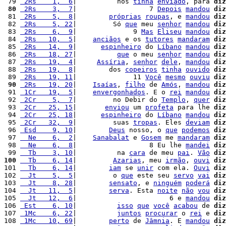
 79 
 2Rs    1,  6
|          nos 
tinha
enviado
, para 
diz
 80
 2Rs    3,  7
|                  7 
Depois
mandou
diz
 81 
 2Rs    5,  8
|        
próprias
roupas
, e 
mandou
diz
 82 
 2Rs    5, 22
|         Só 
que
 meu 
senhor
mandou
diz
 83 
 2Rs    6,  9
|              9 
Mas
Eliseu
mandou
diz
 84 
 2Rs   10,  5
|    
anciãos
 e os 
tutores
mandaram
diz
 85 
 2Rs   14,  9
|      
espinheiro
 do 
Líbano
mandou
diz
 86 
 2Rs   18, 27
|          
que
 o meu 
senhor
mandou
diz
 87 
 2Rs   19,  4
|     
Assíria
, 
senhor
dele
, 
mandou
diz
 88 
 2Rs   19,  8
|        dos 
copeiros
tinha
ouvido
diz
 89 
 2Rs   19, 11
|              11 
Você
mesmo
ouviu
diz
 90
 2Rs   19, 20
|    
Isaías
, 
filho
 de 
Amós
, 
mandou
diz
 91 
 1Cr   19,  5
|    
envergonhados
. E o 
rei
mandou
diz
 92 
 2Cr    5,  7
|         no Debir do 
Templo
, 
quer
diz
 93 
 2Cr   25, 15
|       
enviou
 um 
profeta
 para lhe 
diz
 94 
 2Cr   25, 18
|      
espinheiro
 do 
Líbano
mandou
diz
 95 
 2Cr   32,  9
|         suas 
tropas
. Eles 
deviam
diz
 96 
 Esd    9, 10
|        
Deus
 nosso, o 
que
podemos
diz
 97 
  Ne    6,  2
|    
Sanabalat
 e 
Gosem
 me 
mandaram
diz
 98 
  Ne    6,  8
|                  8 Eu lhe 
mandei
diz
 99 
  Tb    3, 10
|          na 
cara
 de meu 
pai
. 
Vão
diz
100
  Tb    6, 14
|         
Azarias
, meu 
irmão
, 
ouvi
diz
101 
  Tb    6, 14
|        
iam
 se 
unir
 com ela. 
Ouvi
diz
102 
  Jt    5,  5
|         o 
que
 este seu 
servo
vai
diz
103 
  Jt    8, 28
|        
sensato
, e 
ninguém
poderá
diz
104 
  Jt   11,  5
|        
serva
. Esta 
noite
não
vou
diz
105 
  Jt   12,  6
|                       6 e 
mandou
diz
106 
 Est    6, 10
|          
isso
que
você
acabou
 de 
diz
107 
 1Mc    6, 22
|          
juntos
procurar
 o 
rei
 e 
diz
108 
 1Mc   10, 69
|        
perto
 de 
Jâmnia
. E 
mandou
diz