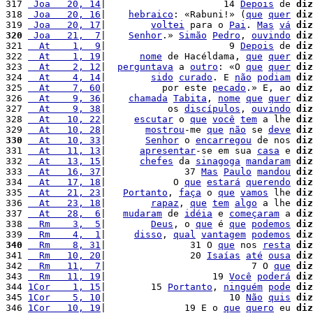
317 
 Joa   20, 14
|                     14 
Depois
 de 
diz
318 
 Joa   20, 16
|    
hebraico
: «Rabuni!» (
que
quer
diz
319 
 Joa   20, 17
|        
voltei
 para o 
Pai
. 
Mas
vá
diz
320
 Joa   21,  7
|    
Senhor
.» 
Simão
Pedro
, 
ouvindo
diz
321 
  At    1,  9
|                      9 
Depois
 de 
diz
322 
  At    1, 19
|      
nome
 de Hacéldama, 
que
quer
diz
323 
  At    2, 12
|  
perguntava
 a 
outro
: «O 
que
quer
diz
324 
  At    4, 14
|        
sido
curado
. E 
não
podiam
diz
325 
  At    7, 60
|          por este 
pecado
.» E, ao 
diz
326 
  At    9, 36
|    
chamada
Tabita
, 
nome
que
quer
diz
327 
  At    9, 38
|           os 
discípulos
, 
ouvindo
diz
328 
  At   10, 22
|     
escutar
 o 
que
você
tem
 a lhe 
diz
329 
  At   10, 28
|       
mostrou
-me 
que
não
 se 
deve
diz
330
  At   10, 33
|       
Senhor
 o 
encarregou
 de nos 
diz
331 
  At   11, 13
|      
apresentar
-se em sua 
casa
 e 
diz
332 
  At   13, 15
|      
chefes
 da 
sinagoga
mandaram
diz
333 
  At   16, 37
|              37 
Mas
Paulo
mandou
diz
334 
  At   17, 18
|            O 
que
estará
querendo
diz
335 
  At   21, 23
|   
Portanto
, 
faça
 o 
que
vamos
 lhe 
diz
336 
  At   23, 18
|        
rapaz
, 
que
tem
algo
 a lhe 
diz
337 
  At   28,  6
|   
mudaram
 de 
idéia
 e 
começaram
 a 
diz
338 
  Rm    3,  5
|        
Deus
, o 
que
 é 
que
podemos
diz
339 
  Rm    4,  1
|     
disso
, 
qual
vantagem
podemos
diz
340
  Rm    8, 31
|               31 O 
que
 nos 
resta
diz
341 
  Rm   10, 20
|               20 
Isaías
até
ousa
diz
342 
  Rm   11,  7
|                          7 O 
que
diz
343 
  Rm   11, 19
|                   19 
Você
poderá
diz
344 
1Cor    1, 15
|        15 
Portanto
, 
ninguém
pode
diz
345 
1Cor    5, 10
|                      10 
Não
quis
diz
346 
1Cor   10, 19
|              19 E o 
que
quero
 eu 
diz