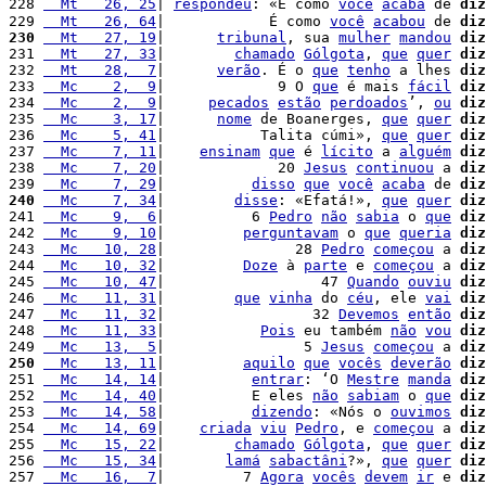
228 
  Mt   26, 25
| 
respondeu
: «É como 
você
acaba
 de 
diz
229 
  Mt   26, 64
|            É como 
você
acabou
 de 
diz
230
  Mt   27, 19
|      
tribunal
, sua 
mulher
mandou
diz
231 
  Mt   27, 33
|        
chamado
Gólgota
, 
que
quer
diz
232 
  Mt   28,  7
|      
verão
. É o 
que
tenho
 a lhes 
diz
233 
  Mc    2,  9
|             9 O 
que
 é mais 
fácil
diz
234 
  Mc    2,  9
|     
pecados
estão
perdoados
’, 
ou
diz
235 
  Mc    3, 17
|      
nome
 de Boanerges, 
que
quer
diz
236 
  Mc    5, 41
|           Talita cúmi», 
que
quer
diz
237 
  Mc    7, 11
|    
ensinam
que
 é 
lícito
 a 
alguém
diz
238 
  Mc    7, 20
|             20 
Jesus
continuou
 a 
diz
239 
  Mc    7, 29
|          
disso
que
você
acaba
 de 
diz
240
  Mc    7, 34
|        
disse
: «Efatá!», 
que
quer
diz
241 
  Mc    9,  6
|          6 
Pedro
não
sabia
 o 
que
diz
242 
  Mc    9, 10
|         
perguntavam
 o 
que
queria
diz
243 
  Mc   10, 28
|               28 
Pedro
começou
 a 
diz
244 
  Mc   10, 32
|         
Doze
 à 
parte
 e 
começou
 a 
diz
245 
  Mc   10, 47
|                  47 
Quando
ouviu
diz
246 
  Mc   11, 31
|        
que
vinha
 do 
céu
, ele 
vai
diz
247 
  Mc   11, 32
|                 32 
Devemos
então
diz
248 
  Mc   11, 33
|           
Pois
 eu também 
não
vou
diz
249 
  Mc   13,  5
|                5 
Jesus
começou
 a 
diz
250
  Mc   13, 11
|         
aquilo
que
vocês
deverão
diz
251 
  Mc   14, 14
|          
entrar
: ‘O 
Mestre
manda
diz
252 
  Mc   14, 40
|          E eles 
não
sabiam
 o 
que
diz
253 
  Mc   14, 58
|          
dizendo
: «Nós o 
ouvimos
diz
254 
  Mc   14, 69
|    
criada
viu
Pedro
, e 
começou
 a 
diz
255 
  Mc   15, 22
|        
chamado
Gólgota
, 
que
quer
diz
256 
  Mc   15, 34
|       
lamá
sabactâni
?», 
que
quer
diz
257 
  Mc   16,  7
|         7 
Agora
vocês
devem
ir
 e 
diz