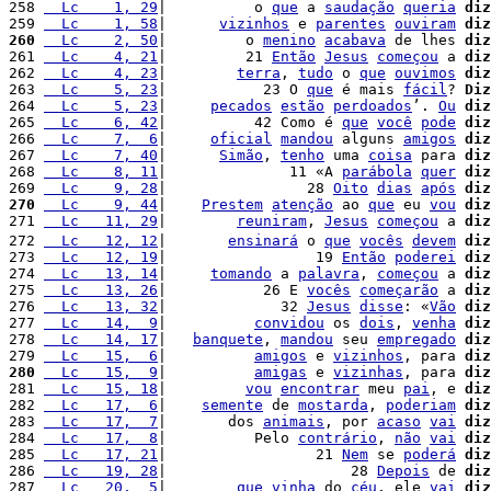
258 
  Lc    1, 29
|          o 
que
 a 
saudação
queria
diz
259 
  Lc    1, 58
|      
vizinhos
 e 
parentes
ouviram
diz
260
  Lc    2, 50
|         o 
menino
acabava
 de lhes 
diz
261 
  Lc    4, 21
|         21 
Então
Jesus
começou
 a 
diz
262 
  Lc    4, 23
|        
terra
, 
tudo
 o 
que
ouvimos
diz
263 
  Lc    5, 23
|           23 O 
que
 é mais 
fácil
? 
Diz
264 
  Lc    5, 23
|     
pecados
estão
perdoados
’. 
Ou
diz
265 
  Lc    6, 42
|          42 Como é 
que
você
pode
diz
266 
  Lc    7,  6
|     
oficial
mandou
 alguns 
amigos
diz
267 
  Lc    7, 40
|      
Simão
, 
tenho
 uma 
coisa
 para 
diz
268 
  Lc    8, 11
|              11 «A 
parábola
quer
diz
269 
  Lc    9, 28
|                28 
Oito
dias
após
diz
270
  Lc    9, 44
|    
Prestem
atenção
 ao 
que
 eu 
vou
diz
271 
  Lc   11, 29
|        
reuniram
, 
Jesus
começou
 a 
diz
272 
  Lc   12, 12
|       
ensinará
 o 
que
vocês
devem
diz
273 
  Lc   12, 19
|                 19 
Então
poderei
diz
274 
  Lc   13, 14
|     
tomando
 a 
palavra
, 
começou
 a 
diz
275 
  Lc   13, 26
|           26 E 
vocês
começarão
 a 
diz
276 
  Lc   13, 32
|             32 
Jesus
disse
: «
Vão
diz
277 
  Lc   14,  9
|          
convidou
 os 
dois
, 
venha
diz
278 
  Lc   14, 17
|   
banquete
, 
mandou
 seu 
empregado
diz
279 
  Lc   15,  6
|          
amigos
 e 
vizinhos
, para 
diz
280
  Lc   15,  9
|          
amigas
 e 
vizinhas
, para 
diz
281 
  Lc   15, 18
|         
vou
encontrar
 meu 
pai
, e 
diz
282 
  Lc   17,  6
|    
semente
 de 
mostarda
, 
poderiam
diz
283 
  Lc   17,  7
|       dos 
animais
, por 
acaso
vai
diz
284 
  Lc   17,  8
|          Pelo 
contrário
, 
não
vai
diz
285 
  Lc   17, 21
|                 21 
Nem
 se 
poderá
diz
286 
  Lc   19, 28
|                     28 
Depois
 de 
diz
287 
  Lc   20,  5
|        
que
vinha
 do 
céu
, ele 
vai
diz