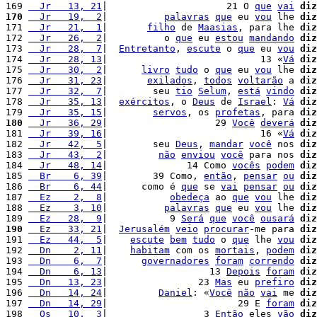
169 
  Jr   13, 21
|                     21 O 
que
vai
diz
170
  Jr   19,  2
|          
palavras
que
 eu 
vou
 lhe 
diz
171 
  Jr   21,  1
|       
filho
 de 
Maasias
, para lhe 
diz
172 
  Jr   26,  2
|          o 
que
 eu 
estou
mandando
diz
173 
  Jr   28,  7
|  
Entretanto
, 
escute
 o 
que
 eu 
vou
diz
174 
  Jr   28, 13
|                           13 «
Vá
diz
175 
  Jr   30,  2
|      
livro
tudo
 o 
que
 eu 
vou
 lhe 
diz
176 
  Jr   31, 23
|       
exilados
, 
todos
voltarão
 a 
diz
177 
  Jr   32,  7
|        seu 
tio
Selum
, 
está
vindo
diz
178 
  Jr   35, 13
|  
exércitos
, o 
Deus
 de 
Israel
: 
Vá
diz
179 
  Jr   35, 15
|        
servos
, os 
profetas
, para 
diz
180
  Jr   36, 29
|                   29 
Você
deverá
diz
181 
  Jr   39, 16
|                           16 «
Vá
diz
182 
  Jr   42,  5
|        seu 
Deus
, 
mandar
você
 nos 
diz
183 
  Jr   43,  2
|         
não
enviou
você
 para nos 
diz
184 
  Jr   48, 14
|              14 Como 
vocês
podem
diz
185 
  Br    6, 39
|        39 Como, 
então
, 
pensar
ou
diz
186 
  Br    6, 44
|      como é 
que
 se 
vai
pensar
ou
diz
187 
  Ez    2,  8
|           
obedeça
 ao 
que
vou
 lhe 
diz
188 
  Ez    3, 10
|          
palavras
que
 eu 
vou
 lhe 
diz
189 
  Ez   28,  9
|           9 
Será
que
você
ousará
diz
190
  Ez   33, 21
|  
Jerusalém
veio
procurar
-me para 
diz
191 
  Ez   44,  5
|    
escute
bem
tudo
 o 
que
 lhe 
vou
diz
192 
  Dn    2, 11
|    
habitam
 com os 
mortais
, 
podem
diz
193 
  Dn    6,  7
|      
governadores
foram
correndo
diz
194 
  Dn    6, 13
|                  13 
Depois
foram
diz
195 
  Dn   13, 23
|                23 
Mas
 eu 
prefiro
diz
196 
  Dn   14, 24
|         
Daniel
: «
Você
não
vai
 me 
diz
197 
  Dn   14, 29
|                       29 E 
foram
diz
198 
  Os   10,  3
|                 3 
Então
 eles 
vão
diz