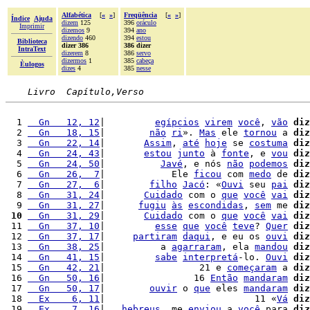
Alfabética
[
«
»
]
Freqüência
[
«
»
]
Índice
Ajuda
dizem
125
396
oráculo
Imprimir
dizemos
9
394
ano
dizendo
460
394
estou
Biblioteca
dizer 386
386 dizer
IntraText
dizerem
8
386
servo
dizermos
1
385
cabeça
Èulogos
dizes
4
385
nesse
Livro  Capítulo,Verso
  1 
  Gn   12, 12
|         
egípcios
virem
você
, 
vão
diz
  2 
  Gn   18, 15
|        
não
ri
». 
Mas
 ele 
tornou
 a 
diz
  3 
  Gn   22, 14
|       
Assim
, 
até
hoje
 se 
costuma
diz
  4 
  Gn   24, 43
|       
estou
junto
 à 
fonte
, e 
vou
diz
  5 
  Gn   24, 50
|          
Javé
, e nós 
não
podemos
diz
  6 
  Gn   26,  7
|            Ele 
ficou
 com 
medo
 de 
diz
  7 
  Gn   27,  6
|        
filho
Jacó
: «
Ouvi
 seu 
pai
diz
  8 
  Gn   31, 24
|       
Cuidado
 com o 
que
você
vai
diz
  9 
  Gn   31, 27
|      
fugiu
às
escondidas
, 
sem
 me 
diz
 10
  Gn   31, 29
|       
Cuidado
 com o 
que
você
vai
diz
 11 
  Gn   37, 10
|         
esse
que
você
teve
? 
Quer
diz
 12 
  Gn   37, 17
|     
partiram
daqui
, e eu os 
ouvi
diz
 13 
  Gn   38, 25
|          a 
agarraram
, ela 
mandou
diz
 14 
  Gn   41, 15
|         
sabe
interpretá
-lo. 
Ouvi
diz
 15 
  Gn   42, 21
|                 21 e 
começaram
 a 
diz
 16 
  Gn   50, 16
|                16 
Então
mandaram
diz
 17 
  Gn   50, 17
|        
ouvir
 o 
que
 eles 
mandaram
diz
 18 
  Ex    6, 11
|                           11 «
Vá
diz
 19 
  Ex    7, 16
|   
hebreus
, me 
enviou
 a 
você
 para 
diz