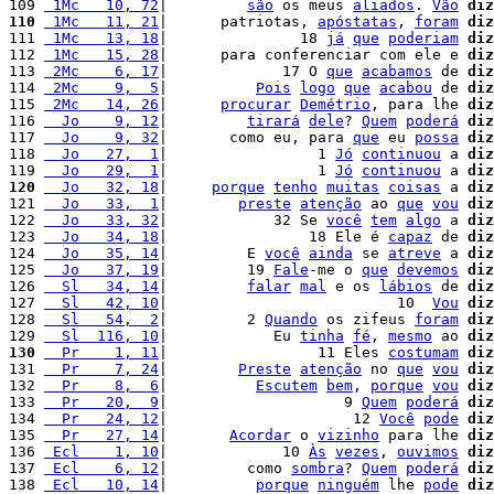
109 
 1Mc   10, 72
|         
são
 os meus 
aliados
. 
Vão
diz
110
 1Mc   11, 21
|      patriotas, 
apóstatas
, 
foram
diz
111 
 1Mc   13, 18
|               18 
já
que
poderiam
diz
112 
 1Mc   15, 28
|      para conferenciar com ele e 
diz
113 
 2Mc    6, 17
|             17 O 
que
acabamos
 de 
diz
114 
 2Mc    9,  5
|          
Pois
logo
que
acabou
 de 
diz
115 
 2Mc   14, 26
|      
procurar
Demétrio
, para lhe 
diz
116 
  Jo    9, 12
|         
tirará
dele
? 
Quem
poderá
diz
117 
  Jo    9, 32
|       como eu, para 
que
 eu 
possa
diz
118 
  Jo   27,  1
|                 1 
Jó
continuou
 a 
diz
119 
  Jo   29,  1
|                 1 
Jó
continuou
 a 
diz
120
  Jo   32, 18
|     
porque
tenho
muitas
coisas
 a 
diz
121 
  Jo   33,  1
|        
preste
atenção
 ao 
que
vou
diz
122 
  Jo   33, 32
|            32 Se 
você
tem
algo
 a 
diz
123 
  Jo   34, 18
|                18 Ele é 
capaz
 de 
diz
124 
  Jo   35, 14
|         E 
você
ainda
 se 
atreve
 a 
diz
125 
  Jo   37, 19
|         19 
Fale
-me o 
que
devemos
diz
126 
  Sl   34, 14
|         
falar
mal
 e os 
lábios
 de 
diz
127 
  Sl   42, 10
|                          10  
Vou
diz
128 
  Sl   54,  2
|         2 
Quando
 os zifeus 
foram
diz
129 
  Sl  116, 10
|            Eu 
tinha
fé
, 
mesmo
 ao 
diz
130
  Pr    1, 11
|                 11 Eles 
costumam
diz
131 
  Pr    7, 24
|        
Preste
atenção
 no 
que
vou
diz
132 
  Pr    8,  6
|          
Escutem
bem
, 
porque
vou
diz
133 
  Pr   20,  9
|                    9 
Quem
poderá
diz
134 
  Pr   24, 12
|                     12 
Você
pode
diz
135 
  Pr   27, 14
|       
Acordar
 o 
vizinho
 para lhe 
diz
136 
 Ecl    1, 10
|             10 
Às
vezes
, 
ouvimos
diz
137 
 Ecl    6, 12
|         como 
sombra
? 
Quem
poderá
diz
138 
 Ecl   10, 14
|          
porque
ninguém
 lhe 
pode
diz