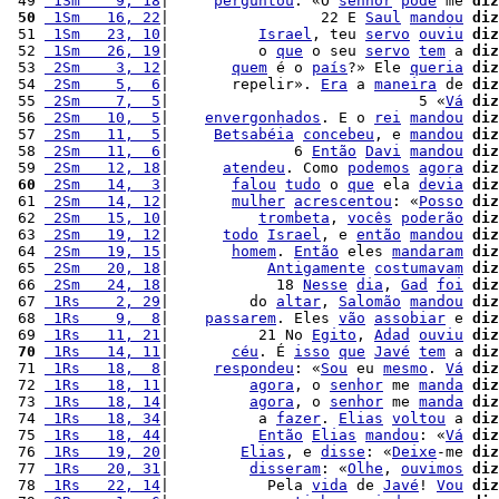
 49 
 1Sm    9, 18
|     
perguntou
: «O 
senhor
pode
 me 
diz
 50
 1Sm   16, 22
|                 22 E 
Saul
mandou
diz
 51 
 1Sm   23, 10
|          
Israel
, teu 
servo
ouviu
diz
 52 
 1Sm   26, 19
|          o 
que
 o seu 
servo
tem
 a 
diz
 53 
 2Sm    3, 12
|       
quem
 é o 
país
?» Ele 
queria
diz
 54 
 2Sm    5,  6
|       repelir». 
Era
 a 
maneira
 de 
diz
 55 
 2Sm    7,  5
|                            5 «
Vá
diz
 56 
 2Sm   10,  5
|    
envergonhados
. E o 
rei
mandou
diz
 57 
 2Sm   11,  5
|     
Betsabéia
concebeu
, e 
mandou
diz
 58 
 2Sm   11,  6
|              6 
Então
Davi
mandou
diz
 59 
 2Sm   12, 18
|      
atendeu
. Como 
podemos
agora
diz
 60
 2Sm   14,  3
|       
falou
tudo
 o 
que
 ela 
devia
diz
 61 
 2Sm   14, 12
|       
mulher
acrescentou
: «
Posso
diz
 62 
 2Sm   15, 10
|          
trombeta
, 
vocês
poderão
diz
 63 
 2Sm   19, 12
|      
todo
Israel
, e 
então
mandou
diz
 64 
 2Sm   19, 15
|       
homem
. 
Então
 eles 
mandaram
diz
 65 
 2Sm   20, 18
|           
Antigamente
costumavam
diz
 66 
 2Sm   24, 18
|            18 
Nesse
dia
, 
Gad
foi
diz
 67 
 1Rs    2, 29
|         do 
altar
, 
Salomão
mandou
diz
 68 
 1Rs    9,  8
|    
passarem
. Eles 
vão
assobiar
 e 
diz
 69 
 1Rs   11, 21
|          21 No 
Egito
, 
Adad
ouviu
diz
 70
 1Rs   14, 11
|       
céu
. É 
isso
que
Javé
tem
 a 
diz
 71 
 1Rs   18,  8
|     
respondeu
: «
Sou
 eu 
mesmo
. 
Vá
diz
 72 
 1Rs   18, 11
|         
agora
, o 
senhor
 me 
manda
diz
 73 
 1Rs   18, 14
|         
agora
, o 
senhor
 me 
manda
diz
 74 
 1Rs   18, 34
|          a 
fazer
. 
Elias
voltou
 a 
diz
 75 
 1Rs   18, 44
|          
Então
Elias
mandou
: «
Vá
diz
 76 
 1Rs   19, 20
|        
Elias
, e 
disse
: «
Deixe
-me 
diz
 77 
 1Rs   20, 31
|         
disseram
: «
Olhe
, 
ouvimos
diz
 78 
 1Rs   22, 14
|           Pela 
vida
 de 
Javé
! 
Vou
diz