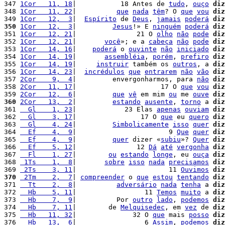
347 
1Cor   11, 18
|           18 Antes de 
tudo
, 
ouço
diz
348 
1Cor   11, 22
|          
que
nada
têm
? O 
que
vou
diz
349 
1Cor   12,  3
|  
Espírito
 de 
Deus
, 
jamais
poderá
diz
350
1Cor   12,  3
|         
Jesus
!» E 
ninguém
poderá
diz
351 
1Cor   12, 21
|               21 O 
olho
não
pode
diz
352 
1Cor   12, 21
|       
você
»; e a 
cabeça
não
pode
diz
353 
1Cor   14, 16
|    
poderá
 o 
ouvinte
não
iniciado
diz
354 
1Cor   14, 19
|       
assembléia
, 
porém
, 
prefiro
diz
355 
1Cor   14, 19
|     
instruir
 também os 
outros
, a 
diz
356 
1Cor   14, 23
|  
incrédulos
que
entrarem
não
vão
diz
357 
2Cor    9,  4
|         envergonharmos, para 
não
diz
358 
2Cor   11, 17
|                     17 O 
que
vou
diz
359 
2Cor   12,  6
|         
que
vê
 em mim 
ou
 me 
ouve
diz
360
2Cor   13,  2
|         
estando
ausente
, 
torno
 a 
diz
361 
  Gl    1, 23
|            23 Elas 
apenas
ouviam
diz
362 
  Gl    3, 17
|                17 O 
que
 eu 
quero
diz
363 
  Gl    4, 24
|         
Simbolicamente
isso
quer
diz
364 
  Ef    4,  9
|                       9 
Que
quer
diz
365 
  Ef    4,  9
|         
quer
 dizer «
subiu
»? 
Quer
diz
366 
  Ef    5, 12
|               12 
Dá
até
vergonha
diz
367 
  Fl    1, 27
|        
ou
estando
longe
, eu 
ouça
diz
368 
 1Ts    1,  8
|       
sobre
isso
nada
precisamos
diz
369 
 2Ts    3, 11
|                       11 
Ouvimos
diz
370
 2Tm    2,  7
| 
compreender
 o 
que
estou
tentando
diz
371 
  Tt    2,  8
|          
adversário
nada
tenha
 a 
diz
372 
  Hb    5, 11
|                 11 
Temos
muito
 a 
diz
373 
  Hb    7,  9
|          Por 
outro
lado
, 
podemos
diz
374 
  Hb    7, 11
|        de 
Melquisedec
, em 
vez
 de 
diz
375 
  Hb   11, 32
|              32 O 
que
 mais 
posso
diz
376 
  Hb   13,  6
|                 6 
Assim
, 
podemos
diz