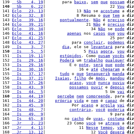
139 
  Sb    4, 19
|       para 
baixo
, 
sem
que
possam
diz
140
  Sb    6, 22
|                           22 
Vou
diz
141 
Eclo   23, 13
|             13 
Não
 se 
acostume
 a 
diz
142 
Eclo   32,  8
|             8 Resuma o 
que
tem
 a 
diz
143 
Eclo   39, 16
|      
pontualmente
. 
Não
 é 
preciso
diz
144 
Eclo   39, 21
|                 21 
Não
 é 
preciso
diz
145 
Eclo   39, 34
|                   34 
Não
 se 
pode
diz
146 
Eclo   41, 16
|         
apenas
 nos 
casos
que
vou
diz
147 
Eclo   41, 25
|                           25 por 
diz
148 
Eclo   43, 27
|           para 
concluir
, 
podemos
diz
149 
  Is    3,  7
|       
dia
, ele se 
levantará
 para 
diz
150
  Is    5,  5
|                5 
Pois
agora
, 
vou
diz
151 
  Is   19, 11
|      
estúpidos
. Como 
ousam
vocês
diz
152 
  Is   29, 16
|      
Poderá
 um 
trabalho
qualquer
diz
153 
  Is   29, 16
|          E o 
pote
, 
será
que
pode
diz
154 
  Is   30, 16
|              16 e 
até
chegaram
 a 
diz
155 
  Is   37, 17
|      
tudo
 o 
que
Senaquerib
manda
diz
156 
  Is   37, 21
|    
Isaías
, 
filho
 de 
Amós
, 
mandou
diz
157 
  Is   37, 26
|          
acaso
, 
você
nunca
ouviu
diz
158 
  Is   43,  9
|          
possamos
ouvir
 e 
depois
diz
159 
  Is   44,  5
|                         5 Um 
vai
diz
160
  Is   44, 19
|     
percebe
nem
compreende
, para 
diz
161 
  Is   44, 20
|    
própria
vida
 e 
nem
 é 
capaz
 de 
diz
162 
  Is   45,  9
|           Por 
acaso
 a 
argila
vai
diz
163 
  Is   48,  7
|          
contrário
, 
você
poderia
diz
164 
  Is   49,  9
|                           9 para 
diz
165 
  Is   65,  8
|        no 
cacho
 de 
uvas
, 
costuma
diz
166 
  Jr    2, 23
|         23 Como 
você
 se 
atreve
 a 
diz
167 
  Jr    4, 11
|              11 
Nesse
tempo
, 
vão
diz
168 
  Jr   13, 12
|                   12 
Você
deverá
diz