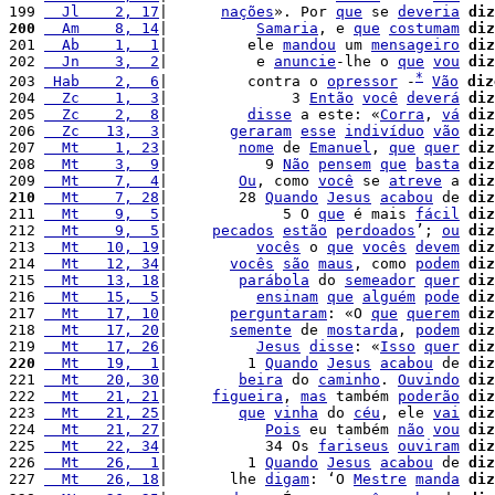
199 
  Jl    2, 17
|      
nações
». Por 
que
 se 
deveria
diz
200
  Am    8, 14
|          
Samaria
, e 
que
costumam
diz
201 
  Ab    1,  1
|         ele 
mandou
 um 
mensageiro
diz
202 
  Jn    3,  2
|          e 
anuncie
-lhe o 
que
vou
diz
*
203 
 Hab    2,  6
|         contra o 
opressor
 -
Vão
diz
204 
  Zc    1,  3
|              3 
Então
você
deverá
diz
205 
  Zc    2,  8
|         
disse
 a este: «
Corra
, 
vá
diz
206 
  Zc   13,  3
|       
geraram
esse
indivíduo
vão
diz
207 
  Mt    1, 23
|        
nome
 de 
Emanuel
, 
que
quer
diz
208 
  Mt    3,  9
|           9 
Não
pensem
que
basta
diz
209 
  Mt    7,  4
|        
Ou
, como 
você
 se 
atreve
 a 
diz
210
  Mt    7, 28
|        28 
Quando
Jesus
acabou
 de 
diz
211 
  Mt    9,  5
|             5 O 
que
 é mais 
fácil
diz
212 
  Mt    9,  5
|     
pecados
estão
perdoados
’; 
ou
diz
213 
  Mt   10, 19
|          
vocês
 o 
que
vocês
devem
diz
214 
  Mt   12, 34
|       
vocês
são
maus
, como 
podem
diz
215 
  Mt   13, 18
|        
parábola
 do 
semeador
quer
diz
216 
  Mt   15,  5
|          
ensinam
que
alguém
pode
diz
217 
  Mt   17, 10
|       
perguntaram
: «O 
que
querem
diz
218 
  Mt   17, 20
|       
semente
 de 
mostarda
, 
podem
diz
219 
  Mt   17, 26
|          
Jesus
disse
: «
Isso
quer
diz
220
  Mt   19,  1
|         1 
Quando
Jesus
acabou
 de 
diz
221 
  Mt   20, 30
|        
beira
 do 
caminho
. 
Ouvindo
diz
222 
  Mt   21, 21
|     
figueira
, 
mas
 também 
poderão
diz
223 
  Mt   21, 25
|        
que
vinha
 do 
céu
, ele 
vai
diz
224 
  Mt   21, 27
|           
Pois
 eu também 
não
vou
diz
225 
  Mt   22, 34
|           34 Os 
fariseus
ouviram
diz
226 
  Mt   26,  1
|         1 
Quando
Jesus
acabou
 de 
diz
227 
  Mt   26, 18
|       lhe 
digam
: ‘O 
Mestre
manda
diz