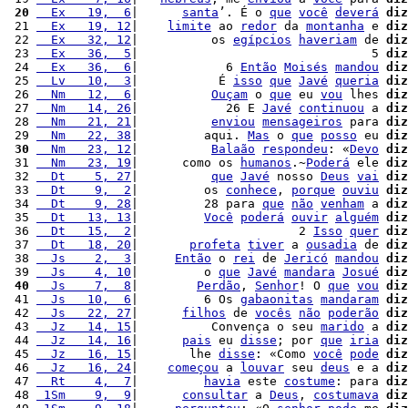
 20
  Ex   19,  6
|      
santa
’. É o 
que
você
deverá
diz
 21 
  Ex   19, 12
|    
limite
 ao 
redor
 da 
montanha
 e 
diz
 22 
  Ex   32, 12
|          os 
egípcios
haveriam
 de 
diz
 23 
  Ex   36,  5
|                                5 
diz
 24 
  Ex   36,  6
|            6 
Então
Moisés
mandou
diz
 25 
  Lv   10,  3
|           É 
isso
que
Javé
queria
diz
 26 
  Nm   12,  6
|          
Ouçam
 o 
que
 eu 
vou
 lhes 
diz
 27 
  Nm   14, 26
|            26 E 
Javé
continuou
 a 
diz
 28 
  Nm   21, 21
|          
enviou
mensageiros
 para 
diz
 29 
  Nm   22, 38
|         aqui. 
Mas
 o 
que
posso
 eu 
diz
 30
  Nm   23, 12
|          
Balaão
respondeu
: «
Devo
diz
 31 
  Nm   23, 19
|      como os 
humanos
.~
Poderá
 ele 
diz
 32 
  Dt    5, 27
|          
que
Javé
 nosso 
Deus
vai
diz
 33 
  Dt    9,  2
|         os 
conhece
, 
porque
ouviu
diz
 34 
  Dt    9, 28
|         28 para 
que
não
venham
 a 
diz
 35 
  Dt   13, 13
|         
Você
poderá
ouvir
alguém
diz
 36 
  Dt   15,  2
|                      2 
Isso
quer
diz
 37 
  Dt   18, 20
|       
profeta
tiver
 a 
ousadia
 de 
diz
 38 
  Js    2,  3
|     
Então
 o 
rei
 de 
Jericó
mandou
diz
 39 
  Js    4, 10
|         o 
que
Javé
mandara
Josué
diz
 40
  Js    7,  8
|        
Perdão
, 
Senhor
! O 
que
vou
diz
 41 
  Js   10,  6
|         6 Os 
gabaonitas
mandaram
diz
 42 
  Js   22, 27
|      
filhos
 de 
vocês
não
poderão
diz
 43 
  Jz   14, 15
|          Convença o seu 
marido
 a 
diz
 44 
  Jz   14, 16
|      
pais
 eu 
disse
; por 
que
iria
diz
 45 
  Jz   16, 15
|       lhe 
disse
: «Como 
você
pode
diz
 46 
  Jz   16, 24
|    
começou
 a 
louvar
 seu 
deus
 e a 
diz
 47 
  Rt    4,  7
|         
havia
 este 
costume
: para 
diz
 48 
 1Sm    9,  9
|      
consultar
 a 
Deus
, 
costumava
diz