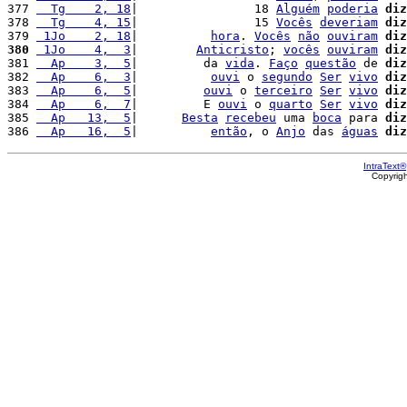
377 
  Tg    2, 18
|                18 
Alguém
poderia
diz
378 
  Tg    4, 15
|                15 
Vocês
deveriam
diz
379 
 1Jo    2, 18
|          
hora
. 
Vocês
não
ouviram
diz
380
 1Jo    4,  3
|        
Anticristo
; 
vocês
ouviram
diz
381 
  Ap    3,  5
|         da 
vida
. 
Faço
questão
 de 
diz
382 
  Ap    6,  3
|          
ouvi
 o 
segundo
Ser
vivo
diz
383 
  Ap    6,  5
|         
ouvi
 o 
terceiro
Ser
vivo
diz
384 
  Ap    6,  7
|         E 
ouvi
 o 
quarto
Ser
vivo
diz
385 
  Ap   13,  5
|      
Besta
recebeu
 uma 
boca
 para 
diz
386 
  Ap   16,  5
|          
então
, o 
Anjo
 das 
águas
diz
IntraText®
Copyrig