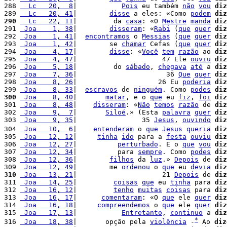
288 
  Lc   20,  8
|           
Pois
 eu também 
não
vou
diz
289 
  Lc   20, 41
|        
disse
 a eles: «Como 
podem
diz
290
  Lc   22, 11
|         da 
casa
: «O 
Mestre
manda
diz
291 
 Joa    1, 38
|        
disseram
: «
Rabi
 (
que
quer
diz
292 
 Joa    1, 41
|  
encontramos
 o 
Messias
 (
que
quer
diz
293 
 Joa    1, 42
|        se 
chamar
 Cefas (
que
quer
diz
294 
 Joa    4, 17
|        
disse
: «
Você
tem
razão
 ao 
diz
295 
 Joa    4, 47
|                     47 Ele 
ouviu
diz
296 
 Joa    5, 18
|         do 
sábado
, 
chegava
até
 a 
diz
297 
 Joa    7, 36
|                      36 
Que
quer
diz
298 
 Joa    8, 26
|                    26 Eu 
poderia
diz
299 
 Joa    8, 33
|  
escravos
 de 
ninguém
. Como 
podes
diz
300
 Joa    8, 40
|       
matar
, e o 
que
 eu 
fiz
, 
foi
diz
301 
 Joa    8, 48
|    
disseram
: «
Não
temos
razão
 de 
diz
302 
 Joa    9,  7
|       
Siloé
.» (Esta 
palavra
quer
diz
303 
 Joa    9, 35
|                35 
Jesus
, 
ouvindo
diz
304 
 Joa   10,  6
|    
entenderam
 o 
que
Jesus
queria
diz
305 
 Joa   12, 12
|     
tinha
ido
 para a 
festa
ouviu
diz
306 
 Joa   12, 27
|          
perturbado
. E o 
que
vou
diz
307 
 Joa   12, 34
|          para 
sempre
. Como 
podes
diz
308 
 Joa   12, 36
|        
filhos
 da 
luz
.» 
Depois
 de 
diz
309 
 Joa   12, 49
|        me 
ordenou
 o 
que
 eu 
devia
diz
310
 Joa   13, 21
|                     21 
Depois
 de 
diz
311 
 Joa   14, 25
|         
coisas
que
 eu 
tinha
 para 
diz
312 
 Joa   16, 12
|         
tenho
muitas
coisas
 para 
diz
313 
 Joa   16, 17
|      
comentaram
: «O 
que
 ele 
quer
diz
314 
 Joa   16, 18
|     
compreendemos
 o 
que
 ele 
quer
diz
315 
 Joa   17, 13
|           
Entretanto
, 
continuo
 a 
diz
*
316 
 Joa   18, 38
|       opção pela 
violência
 -
 Ao 
diz