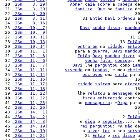
 20
 2Sm    3, 29
|         
Abner
caia
sobre
 a 
cabeça
 de
 21 
 2Sm    3, 29
|           
família
. 
Que
 na 
família
 de
 22 
 2Sm    3, 30
|                                   30
 23 
 2Sm    3, 31
|              31 
Então
Davi
ordenou
 a
 24 
 2Sm    8, 16
|                                   16
 25 
 2Sm   10,  7
|             
Davi
soube
disso
, 
mandou
 26 
 2Sm   10,  9
|                                    9
 27 
 2Sm   10, 11
|                                 11 E
 28 
 2Sm   10, 13
|                             13 
Então
 29 
 2Sm   10, 14
|            
entraram
 na 
cidade
. 
Então
 30
 2Sm   11,  1
|           para a 
guerra
, 
Davi
mandou
 31 
 2Sm   11,  6
|            
Então
Davi
mandou
dizer
 a
 32 
 2Sm   11,  6
|               
venha
falar
comigo
». E
 33 
 2Sm   11,  7
|          
Davi
 lhe 
perguntou
 como 
iam
 34 
 2Sm   11, 11
|       
vivendo
 em 
tendas
, e meu 
chefe
 35 
 2Sm   11, 14
|              
escreveu
 uma 
carta
 para
 36 
 2Sm   11, 16
|                                   16
 37 
 2Sm   11, 17
|            
cidade
saíram
 para 
atacar
 38 
 2Sm   11, 18
|                                   18
 39 
 2Sm   11, 22
|            lhe 
relatou
 a 
mensagem
 de
 40
 2Sm   11, 22
|              
ficou
enfurecido
 contra
 41 
 2Sm   11, 25
|            ao 
mensageiro
: «
Diga
 para
 42 
 2Sm   12, 26
|                                   26
 43 
 2Sm   14,  1
|                                    1
 44 
 2Sm   14,  2
|                              2 
Então
 45 
 2Sm   14,  3
|             e 
diga
 o 
seguinte
...». E
 46 
 2Sm   14, 19
|             
rei
perguntou
: «A 
mão
 de
 47 
 2Sm   14, 19
|              o 
alvo
: 
foi
 o seu 
servo
 48 
 2Sm   14, 21
|               21 
Então
 o 
rei
disse
 a