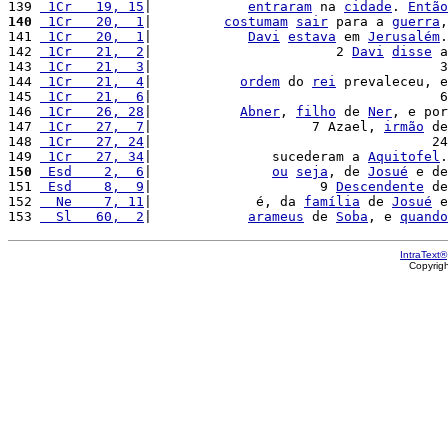
139 
 1Cr   19, 15
|            
entraram
 na 
cidade
. 
Então
140
 1Cr   20,  1
|         
costumam
sair
 para a 
guerra
,
141 
 1Cr   20,  1
|            
Davi
estava
 em 
Jerusalém
.
142 
 1Cr   21,  2
|                       2 
Davi
disse
 a
143 
 1Cr   21,  3
|                                    3
144 
 1Cr   21,  4
|           
ordem
 do 
rei
 prevaleceu, e
145 
 1Cr   21,  6
|                                    6
146 
 1Cr   26, 28
|           
Abner
, 
filho
 de 
Ner
, e por
147 
 1Cr   27,  7
|                    7 Azael, 
irmão
 de
148 
 1Cr   27, 24
|                                   24
149 
 1Cr   27, 34
|               sucederam a 
Aquitofel
.
150
 Esd    2,  6
|               
ou
seja
, de 
Josué
 e de
151 
 Esd    8,  9
|                     9 
Descendente
 de
152 
  Ne    7, 11
|             é, da 
família
 de 
Josué
 e
153 
  Sl   60,  2
|            
arameus
 de 
Soba
, e 
quando
IntraText®
Copyrig