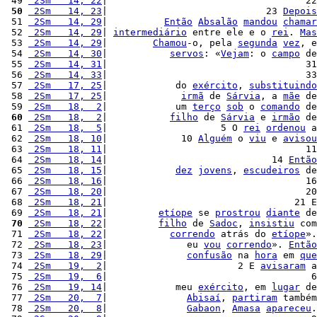
 49 
 2Sm   14, 22
|                                   22
 50
 2Sm   14, 23
|                            23 
Depois
 51 
 2Sm   14, 29
|          
Então
Absalão
mandou
chamar
 52 
 2Sm   14, 29
| 
intermediário
 entre ele e o 
rei
. 
Mas
 53 
 2Sm   14, 29
|        
Chamou
-o, pela 
segunda
vez
, e
 54 
 2Sm   14, 30
|           
servos
: «
Vejam
: o 
campo
 de
 55 
 2Sm   14, 31
|                                   31
 56 
 2Sm   14, 33
|                                   33
 57 
 2Sm   17, 25
|            do 
exército
, 
substituindo
 58 
 2Sm   17, 25
|             
irmã
 de 
Sárvia
, a 
mãe
 de
 59 
 2Sm   18,  2
|            um 
terço
sob
 o 
comando
 de
 60
 2Sm   18,  2
|           
filho
 de 
Sárvia
 e 
irmão
 de
 61 
 2Sm   18,  5
|                    5 O 
rei
ordenou
 a
 62 
 2Sm   18, 10
|             10 
Alguém
 o 
viu
 e 
avisou
 63 
 2Sm   18, 11
|                                   11
 64 
 2Sm   18, 14
|                             14 
Então
 65 
 2Sm   18, 15
|            
dez
jovens
, 
escudeiros
 de
 66 
 2Sm   18, 16
|                                   16
 67 
 2Sm   18, 20
|                                   20
 68 
 2Sm   18, 21
|                                 21 E
 69 
 2Sm   18, 21
|         
etíope
 se 
prostrou
diante
 de
 70
 2Sm   18, 22
|         
filho
 de 
Sadoc
, 
insistiu
 com
 71 
 2Sm   18, 22
|           
correndo
 atrás do 
etíope
».
 72 
 2Sm   18, 23
|              eu 
vou
correndo
». 
Então
 73 
 2Sm   18, 29
|              
confusão
 na 
hora
 em 
que
 74 
 2Sm   19,  2
|                       2 E 
avisaram
 a
 75 
 2Sm   19,  6
|                                    6
 76 
 2Sm   19, 14
|            meu 
exército
, em 
lugar
 de
 77 
 2Sm   20,  7
|              
Abisaí
, 
partiram
 também
 78 
 2Sm   20,  8
|              
Gabaon
, 
Amasa
apareceu
.