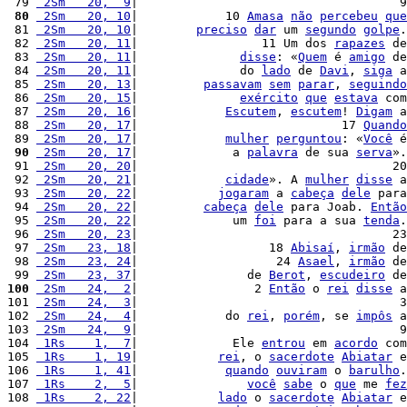
 79 
 2Sm   20,  9
|                                    9
 80
 2Sm   20, 10
|            10 
Amasa
não
percebeu
que
 81 
 2Sm   20, 10
|        
preciso
dar
 um 
segundo
golpe
.
 82 
 2Sm   20, 11
|                 11 Um dos 
rapazes
 de
 83 
 2Sm   20, 11
|              
disse
: «
Quem
 é 
amigo
 de
 84 
 2Sm   20, 11
|              do 
lado
 de 
Davi
, 
siga
 a
 85 
 2Sm   20, 13
|         
passavam
sem
parar
, 
seguindo
 86 
 2Sm   20, 15
|              
exército
que
estava
 com
 87 
 2Sm   20, 16
|            
Escutem
, 
escutem
! 
Digam
 a
 88 
 2Sm   20, 17
|                            17 
Quando
 89 
 2Sm   20, 17
|            
mulher
perguntou
: «
Você
 é
 90
 2Sm   20, 17
|             a 
palavra
 de sua 
serva
».
 91 
 2Sm   20, 20
|                                   20
 92 
 2Sm   20, 21
|            
cidade
». A 
mulher
disse
 a
 93 
 2Sm   20, 22
|           
jogaram
 a 
cabeça
dele
 para
 94 
 2Sm   20, 22
|         
cabeça
dele
 para Joab. 
Então
 95 
 2Sm   20, 22
|             um 
foi
 para a sua 
tenda
.
 96 
 2Sm   20, 23
|                                   23
 97 
 2Sm   23, 18
|                  18 
Abisaí
, 
irmão
 de
 98 
 2Sm   23, 24
|                   24 
Asael
, 
irmão
 de
 99 
 2Sm   23, 37
|               de 
Berot
, 
escudeiro
 de
100
 2Sm   24,  2
|                2 
Então
 o 
rei
disse
 a
101 
 2Sm   24,  3
|                                    3
102 
 2Sm   24,  4
|            do 
rei
, 
porém
, se 
impôs
 a
103 
 2Sm   24,  9
|                                    9
104 
 1Rs    1,  7
|             Ele 
entrou
 em 
acordo
 com
105 
 1Rs    1, 19
|           
rei
, o 
sacerdote
Abiatar
 e
106 
 1Rs    1, 41
|            
quando
ouviram
 o 
barulho
.
107 
 1Rs    2,  5
|               
você
sabe
 o 
que
 me 
fez
108 
 1Rs    2, 22
|           
lado
 o 
sacerdote
Abiatar
 e