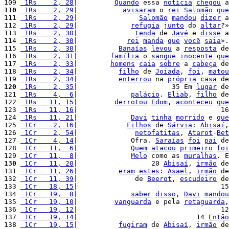
109 
 1Rs    2, 28
|         
Quando
 essa 
notícia
chegou
 a
110
 1Rs    2, 29
|           
avisaram
 o 
rei
Salomão
que
111 
 1Rs    2, 29
|               
Salomão
mandou
dizer
 a
112 
 1Rs    2, 29
|             
refugia
junto
 do 
altar
?»
113 
 1Rs    2, 30
|              
tenda
 de 
Javé
 e 
disse
 a
114 
 1Rs    2, 30
|            
rei
manda
que
você
saia
».
115 
 1Rs    2, 30
|          
Banaías
levou
 a 
resposta
 de
116 
 1Rs    2, 31
|        
família
 o 
sangue
inocente
que
117 
 1Rs    2, 33
|        
homens
caia
sobre
 a 
cabeça
 de
118 
 1Rs    2, 34
|          
filho
 de 
Joiada
, 
foi
, 
matou
119 
 1Rs    2, 34
|          
enterrou
 na 
própria
casa
 de
120
 1Rs    2, 35
|                       35 Em 
lugar
 de
121 
 1Rs    4,  6
|             
palácio
. 
Eliab
, 
filho
 de
122 
 1Rs   11, 15
|         
derrotou
Edom
, 
aconteceu
que
123 
 1Rs   11, 16
|                                   16
124 
 1Rs   11, 21
|             
Davi
tinha
morrido
 e 
que
125 
 1Cr    2, 16
|            
Filhos
 de 
Sárvia
: 
Abisaí
,
126 
 1Cr    2, 54
|              
netofatitas
, 
Atarot
-
Bet
127 
 1Cr    4, 14
|             Ofra. 
Saraías
foi
pai
 de
128 
 1Cr   11,  6
|             
Quem
atacou
primeiro
foi
129 
 1Cr   11,  8
|             
Melo
 como as 
muralhas
. E
130
 1Cr   11, 20
|                  20 
Abisaí
, 
irmão
 de
131 
 1Cr   11, 26
|          
eram
estes
: 
Asael
, 
irmão
 de
132 
 1Cr   11, 39
|              de 
Beerot
, 
escudeiro
 de
133 
 1Cr   18, 15
|                                   15
134 
 1Cr   19,  8
|             
saber
disso
, 
Davi
mandou
135 
 1Cr   19, 10
|         
vanguarda
 e pela 
retaguarda
,
136 
 1Cr   19, 12
|                                   12
137 
 1Cr   19, 14
|                             14 
Então
138 
 1Cr   19, 15
|          
fugiram
 de 
Abisaí
, 
irmão
 de