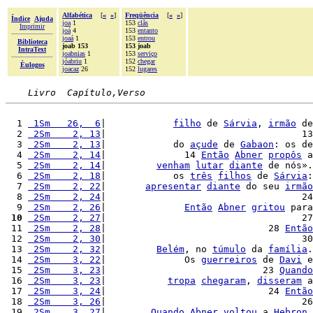
Alfabética
[
«
»
]
Freqüência
[
«
»
]
Índice
Ajuda
joa
1
153
clãs
Imprimir
joá
4
153
entanto
joaá
1
153
entrou
Biblioteca
joab 153
153 joab
IntraText
joabnias
1
153
serviço
jóabriu
1
152
chegar
Èulogos
joacaz
26
152
lugares
Livro  Capítulo,Verso
  1 
 1Sm   26,  6
|            
filho
 de 
Sárvia
, 
irmão
 de
  2 
 2Sm    2, 13
|                                   13
  3 
 2Sm    2, 13
|            do 
açude
 de 
Gabaon
: os de
  4 
 2Sm    2, 14
|              14 
Então
Abner
propôs
 a
  5 
 2Sm    2, 14
|         
venham
lutar
diante
 de nós».
  6 
 2Sm    2, 18
|            os 
três
filhos
 de 
Sárvia
:
  7 
 2Sm    2, 22
|       
apresentar
diante
 do seu 
irmão
  8 
 2Sm    2, 24
|                                   24
  9 
 2Sm    2, 26
|              
Então
Abner
gritou
 para
 10
 2Sm    2, 27
|                                   27
 11 
 2Sm    2, 28
|                             28 
Então
 12 
 2Sm    2, 30
|                                   30
 13 
 2Sm    2, 32
|         
Belém
, no 
túmulo
 da 
família
.
 14 
 2Sm    3, 22
|              Os 
guerreiros
 de 
Davi
 e
 15 
 2Sm    3, 23
|                            23 
Quando
 16 
 2Sm    3, 23
|           
tropa
chegaram
, 
disseram
 a
 17 
 2Sm    3, 24
|                             24 
Então
 18 
 2Sm    3, 26
|                                   26
 19 
 2Sm    3, 27
|        
Quando
Abner
voltou
 a 
Hebron
,