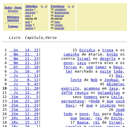
Alfabética
[
«
»
]
Freqüência
[
«
»
]
Índice
Ajuda
atacava
2
50
verdadeiro
Imprimir
atacavam
7
49
abandonaram
ataco
1
49
anunciar
Biblioteca
atacou 49
49 atacou
IntraText
atad
2
49
barro
atadas
3
49
capazes
Èulogos
atadura
2
49
chamada
Livro  Capítulo,Verso
 1 
  Gn   14, 15
|              15 
Dividiu
 a 
tropa
 e os 
 2 
  Nm   21,  1
|          
caminho
 de Atarim. 
Então
 os 
 3 
  Nm   21, 23
|         contra 
Israel
 no 
deserto
 e o 
 4 
  Nm   21, 33
|          
povo
, 
saiu
 contra eles e os 
 5 
  Dt   25, 18
|          
forças
 e, 
sem
temer
 a 
Deus
, 
 6 
  Js   10,  9
|           
ter
 marchado a 
noite
toda
, 
 7 
  Jz    1, 11
|                              11 
Daí
, 
 8 
  Jz    8, 11
|             
leste
 de 
Nob
 e 
Jegbaá
, e 
 9 
  Jz    9, 45
|                          45 
Abimelec
10
  Jz   11, 20
|         
exército
, 
acampou
 em 
Jasa
, e 
11 
  Jz   12,  4
|         
Jefté
reuniu
 os 
galaaditas
 e 
12 
 1Sm   23,  5
|              seus 
homens
 para 
Ceila
, 
13 
 1Sm   27, 10
|         
perguntava
: «
Onde
 é 
que
você
14 
 2Sm   11, 23
|           
Davi
: «É 
que
 o 
inimigo
 nos 
15 
 2Sm   12, 26
|                              26 
Joab
16 
 2Sm   12, 29
|          
todo
 o 
povo
, 
foi
 para 
Rabá
, 
17 
 1Rs   14, 25
|             
que
Sesac
, 
rei
 do 
Egito
, 
18 
 1Rs   15, 17
|             17 
Baasa
, 
rei
 de 
Israel
, 
19 
 1Rs   20,  1
|           
cavalos
 e 
carros
, 
cercou
 e 