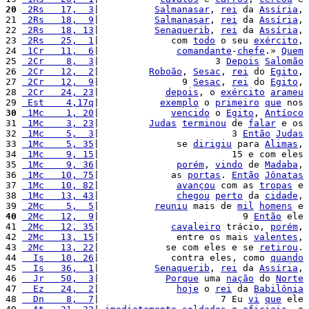
20
 2Rs   17,  3
|          
Salmanasar
, 
rei
 da 
Assíria
, 
21 
 2Rs   18,  9
|          
Salmanasar
, 
rei
 da 
Assíria
, 
22 
 2Rs   18, 13
|          
Senaquerib
, 
rei
 da 
Assíria
, 
23 
 2Rs   25,  1
|             com 
todo
 o seu 
exército
, 
24 
 1Cr   11,  6
|              
comandante
-
chefe
.» 
Quem
25 
 2Cr    8,  3
|                     3 
Depois
Salomão
26 
 2Cr   12,  2
|         
Roboão
, 
Sesac
, 
rei
 do 
Egito
, 
27 
 2Cr   12,  9
|               9 
Sesac
, 
rei
 do 
Egito
, 
28 
 2Cr   24, 23
|            
depois
, o 
exército
arameu
29 
 Est    4,17q
|           
exemplo
 o 
primeiro
que
 nos 
30
 1Mc    1, 20
|             
vencido
 o 
Egito
, 
Antíoco
31 
 1Mc    3, 23
|         
Judas
terminou
 de 
falar
 e os 
32 
 1Mc    5,  3
|                        3 
Então
Judas
33 
 1Mc    5, 35
|              se 
dirigiu
 para 
Alimas
, 
34 
 1Mc    9, 15
|                        15 e com eles 
35 
 1Mc    9, 36
|              
porém
, 
vindo
 de 
Madaba
, 
36 
 1Mc   10, 75
|             as 
portas
. 
Então
Jônatas
37 
 1Mc   10, 82
|              
avançou
 com as 
tropas
 e 
38 
 1Mc   13, 43
|              
chegou
perto
 da 
cidade
, 
39 
 2Mc    5,  5
|          
reuniu
 mais de 
mil
homens
 e 
40
 2Mc   12,  9
|                          9 
Então
 ele 
41 
 2Mc   12, 35
|             
cavaleiro
 trácio, 
porém
, 
42 
 2Mc   13, 15
|              entre os mais 
valentes
, 
43 
 2Mc   13, 22
|            se com eles e se 
retirou
. 
44 
  Is   10, 26
|             contra eles, como 
quando
45 
  Is   36,  1
|          
Senaquerib
, 
rei
 da 
Assíria
, 
46 
  Jr   50,  3
|            
Porque
 uma 
nação
 do 
Norte
47 
  Ez   24,  2
|              
hoje
 o 
rei
 da 
Babilônia
48 
  Dn    8,  7
|                      7 Eu 
vi
que
 ele 