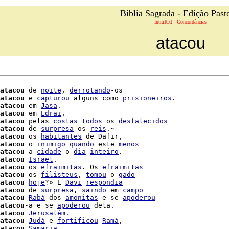
Bíblia Sagrada - Edição Past
IntraText - Concordâncias
atacou
atacou
 de 
noite
, 
derrotando
-os

atacou
 e 
capturou
 alguns como 
prisioneiros
.

atacou
 em 
Jasa
.

atacou
 em 
Edrai
.

atacou
 pelas 
costas
todos
 os 
desfalecidos
atacou
 de 
surpresa
 os 
reis
.~

atacou
 os 
habitantes
 de Dafir,

atacou
 o 
inimigo
quando
 este 
menos
atacou
 a 
cidade
 o 
dia
inteiro
atacou
Israel
.

atacou
 os 
efraimitas
. Os 
efraimitas
atacou
 os 
filisteus
, 
tomou
 o 
gado
atacou
hoje
?» E 
Davi
respondia
atacou
 de 
surpresa
, 
saindo
 em 
campo
atacou
Rabá
 dos 
amonitas
 e se 
apoderou
atacou
-a e se 
apoderou
 dela.

atacou
Jerusalém
.

atacou
Judá
 e 
fortificou
Ramá
,

atacou
Samaria