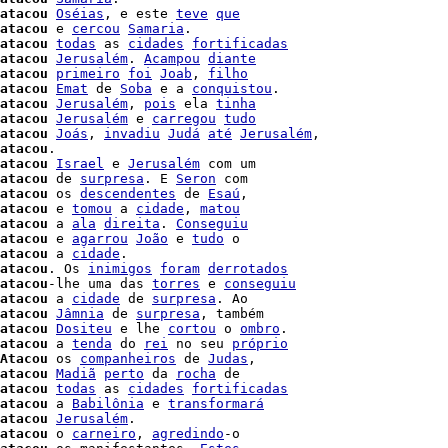
atacou
Oséias
, e este 
teve
que
atacou
 e 
cercou
Samaria
.

atacou
todas
 as 
cidades
fortificadas
atacou
Jerusalém
. 
Acampou
diante
atacou
primeiro
foi
Joab
, 
filho
atacou
Emat
 de 
Soba
 e a 
conquistou
.

atacou
Jerusalém
, 
pois
 ela 
tinha
atacou
Jerusalém
 e 
carregou
tudo
atacou
Joás
, 
invadiu
Judá
até
Jerusalém
,

atacou
atacou
Israel
 e 
Jerusalém
 com um

atacou
 de 
surpresa
. E 
Seron
 com

atacou
 os 
descendentes
 de 
Esaú
,

atacou
 e 
tomou
 a 
cidade
, 
matou
atacou
 a 
ala
direita
. 
Conseguiu
atacou
 e 
agarrou
João
 e 
tudo
 o

atacou
 a 
cidade
.

atacou
. Os 
inimigos
foram
derrotados
atacou
-lhe uma das 
torres
 e 
conseguiu
atacou
 a 
cidade
 de 
surpresa
atacou
Jâmnia
 de 
surpresa
, também

atacou
Dositeu
 e lhe 
cortou
 o 
ombro
.

atacou
 a 
tenda
 do 
rei
 no seu 
próprio
Atacou
 os 
companheiros
 de 
Judas
,

atacou
Madiã
perto
 da 
rocha
 de

atacou
todas
 as 
cidades
fortificadas
atacou
 a 
Babilônia
 e 
transformará
atacou
Jerusalém
.

atacou
 o 
carneiro
, 
agredindo
-o
