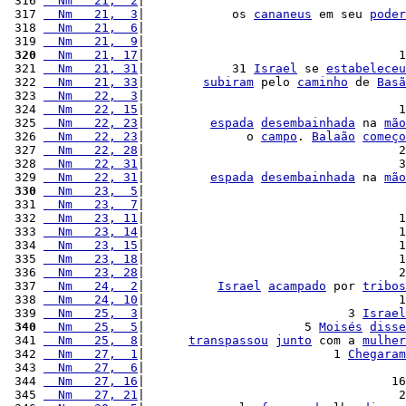
 316 
  Nm   21,  2
|                                    
 317 
  Nm   21,  3
|            os 
cananeus
 em seu 
poder
 318 
  Nm   21,  6
|                                    
 319 
  Nm   21,  9
|                                    
 320
  Nm   21, 17
|                                   1
 321 
  Nm   21, 31
|            31 
Israel
 se 
estabeleceu
 322 
  Nm   21, 33
|        
subiram
 pelo 
caminho
 de 
Basã
 323 
  Nm   22,  3
|                                    
 324 
  Nm   22, 15
|                                   1
 325 
  Nm   22, 23
|         
espada
desembainhada
 na 
mão
 326 
  Nm   22, 23
|              o 
campo
. 
Balaão
começo
 327 
  Nm   22, 28
|                                   2
 328 
  Nm   22, 31
|                                   3
 329 
  Nm   22, 31
|         
espada
desembainhada
 na 
mão
 330
  Nm   23,  5
|                                    
 331 
  Nm   23,  7
|                                    
 332 
  Nm   23, 11
|                                   1
 333 
  Nm   23, 14
|                                   1
 334 
  Nm   23, 15
|                                   1
 335 
  Nm   23, 18
|                                   1
 336 
  Nm   23, 28
|                                   2
 337 
  Nm   24,  2
|          
Israel
acampado
 por 
tribos
 338 
  Nm   24, 10
|                                   1
 339 
  Nm   25,  3
|                            3 
Israel
 340
  Nm   25,  5
|                      5 
Moisés
disse
 341 
  Nm   25,  8
|      
transpassou
junto
 com a 
mulher
 342 
  Nm   27,  1
|                          1 
Chegaram
 343 
  Nm   27,  6
|                                    
 344 
  Nm   27, 16
|                                  16
 345 
  Nm   27, 21
|                                   2