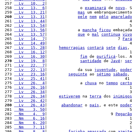
 257 
  Lv   10,  2
|                                    
 258 
  Lv   13,  6
|              o 
examinará
 de 
novo
. S
 259 
  Lv   13, 21
|             
mas
 um embranquecimento
 260
  Lv   13, 31
|             
pele
nem
pêlo
amarelado
 261 
  Lv   13, 44
|                                   4
 262 
  Lv   13, 54
|                                   5
 263 
  Lv   13, 56
|             a 
mancha
ficou
 embaçada
 264 
  Lv   13, 57
|             
que
 o 
mal
continua
vivo
 265 
  Lv   14,  7
|                              7 
Fará
 266 
  Lv   14, 49
|                                   4
 267 
  Lv   15, 28
|     
hemorragias
contará
sete
dias
, 
 268 
  Lv   16, 12
|                                   1
 269 
  Lv   16, 30
|              
fim
 de 
purificá
-los. A
 270
  Lv   19,  8
|              
santidade
 de 
Javé
: 
ser
 271 
  Lv   22,  7
|                                    
 272 
  Lv   22, 13
|             da sua 
juventude
, 
poder
 273 
  Lv   23, 16
|         
seguinte
 ao 
sétimo
sábado
, 
 274 
  Lv   25, 41
|                                 41 
 275 
  Lv   26,  4
|              a 
chuva
 no 
tempo
certo
 276 
  Lv   26, 16
|                                   1
 277 
  Lv   26, 34
|                                   3
 278 
  Lv   26, 34
|     
estiverem
 na 
terra
 dos 
inimigos
 279 
  Lv   26, 42
|                                   4
 280
  Lv   26, 43
|      
abandonar
 o 
país
, e este 
poder
 281 
  Nm    3, 50
|                                   5
 282 
  Nm    4,  9
|                           9 
Pegarão
 283 
  Nm    6, 16
|                                   1
 284 
  Nm    6, 20
|                                   2
 285 
  Nm    7, 11
|                                   1
 286 
  Nm    8,  8
|         
farinha
amassada
 com 
azeite