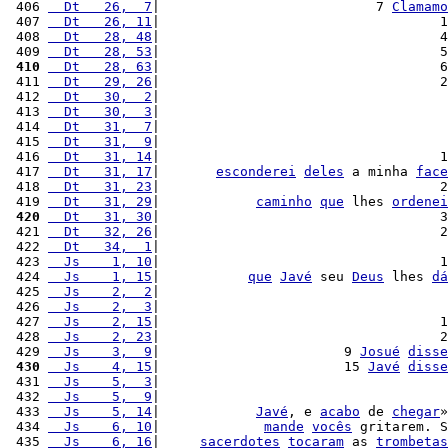
 406 
  Dt   26,  7
|                           7 
Clamamo
 407 
  Dt   26, 11
|                                   1
 408 
  Dt   28, 48
|                                   4
 409 
  Dt   28, 53
|                                   5
 410
  Dt   28, 63
|                                   6
 411 
  Dt   29, 26
|                                   2
 412 
  Dt   30,  2
|                                    
 413 
  Dt   30,  3
|                                    
 414 
  Dt   31,  7
|                                    
 415 
  Dt   31,  9
|                                    
 416 
  Dt   31, 14
|                                   1
 417 
  Dt   31, 17
|       
esconderei
deles
 a minha 
face
 418 
  Dt   31, 23
|                                   2
 419 
  Dt   31, 29
|            
caminho
que
 lhes 
ordenei
 420
  Dt   31, 30
|                                   3
 421 
  Dt   32, 26
|                                   2
 422 
  Dt   34,  1
|                                    
 423 
  Js    1, 10
|                                   1
 424 
  Js    1, 15
|           
que
Javé
 seu 
Deus
 lhes 
dá
 425 
  Js    2,  2
|                                    
 426 
  Js    2,  3
|                                    
 427 
  Js    2, 15
|                                   1
 428 
  Js    2, 23
|                                   2
 429 
  Js    3,  9
|                       9 
Josué
disse
 430
  Js    4, 15
|                       15 
Javé
disse
 431 
  Js    5,  3
|                                    
 432 
  Js    5,  9
|                                    
 433 
  Js    5, 14
|            
Javé
, e 
acabo
 de 
chegar
»
 434 
  Js    6, 10
|             
mande
vocês
 gritarem. S
 435 
  Js    6, 16
|     
sacerdotes
tocaram
 as 
trombetas