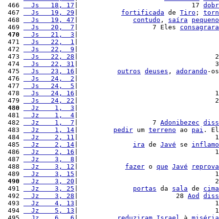
 466 
  Js   18, 17
|                             17 
dobr
 467 
  Js   19, 29
|           
fortificada
 de 
Tiro
; 
torn
 468 
  Js   19, 47
|              
contudo
, 
saíra
pequeno
 469 
  Js   20,  7
|                   7 Eles 
consagrara
 470
  Js   21,  3
|                                    
 471 
  Js   22,  1
|                                    
 472 
  Js   22,  9
|                                    
 473 
  Js   22, 28
|                                   2
 474 
  Js   22, 31
|                                   3
 475 
  Js   23, 16
|          
outros
deuses
, 
adorando
-os
 476 
  Js   24,  2
|                                    
 477 
  Js   24,  5
|                                    
 478 
  Js   24, 16
|                                   1
 479 
  Js   24, 22
|                                   2
 480
  Jz    1,  3
|                                    
 481 
  Jz    1,  4
|                                    
 482 
  Jz    1,  7
|                   7 
Adonibezec
diss
 483 
  Jz    1, 14
|         
pedir
 um 
terreno
 ao 
pai
. El
 484 
  Jz    2, 11
|                                   1
 485 
  Jz    2, 14
|              
ira
 de 
Javé
 se 
inflamo
 486 
  Jz    2, 16
|                                   1
 487 
  Jz    3,  8
|                                    
 488 
  Jz    3, 12
|            
fazer
 o 
que
Javé
reprova
 489 
  Jz    3, 15
|                                   1
 490
  Jz    3, 20
|                                   2
 491 
  Jz    3, 25
|              
portas
 da 
sala
 de 
cima
 492 
  Jz    3, 28
|                         28 
Aod
diss
 493 
  Jz    4, 13
|                                   1
 494 
  Jz    5, 13
|                                   1
 495 
  Jz    6,  6
|          
reduziram
Israel
 à 
miséria