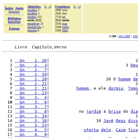
Alfabética
[
«
»
]
Freqüência
[
«
»
]
Índice
Ajuda
entalhar
2
2996 uma
Imprimir
entalhes
1
2945 eles
entanto
153
2710
rei
Biblioteca
então 2555
2555 então
IntraText
entardecer
21
2545
mas
entardecido
1
2506
todos
Èulogos
entenda
8
2360
filho
1-500
|
501-1000
|
100
Livro  Capítulo,Verso
   1 
  Gn    1, 26
|                                   2
   2 
  Gn    2,  3
|                               3 
Deu
   3 
  Gn    2,  7
|                                    
   4 
  Gn    2, 19
|                                   1
   5 
  Gn    2, 20
|                       20 O 
homem
de
   6 
  Gn    2, 21
|                                   2
   7 
  Gn    2, 21
|           
homem
, e ele 
dormiu
. 
Tomo
   8 
  Gn    2, 23
|                                   2
   9 
  Gn    3,  4
|                                    
  10
  Gn    3,  6
|                                    
  11 
  Gn    3,  7
|                                    
  12 
  Gn    3,  8
|            no 
jardim
 à 
brisa
 do 
dia
  13 
  Gn    3, 14
|                                   1
  14 
  Gn    3, 16
|                   16 
Javé
Deus
diss
  15 
  Gn    3, 23
|                                   2
  16 
  Gn    4,  5
|              
oferta
dele
. 
Caim
fico
  17 
  Gn    4,  9
|                                    