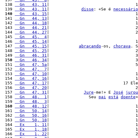
 138 
  Gn   43, 11
|                                   1
 139 
  Gn   43, 11
|             
disse
: «Se é 
necessário
 140
  Gn   43, 15
|                                   1
 141 
  Gn   44, 13
|                                   1
 142 
  Gn   44, 18
|                                   1
 143 
  Gn   44, 21
|                                   2
 144 
  Gn   44, 27
|                                   2
 145 
  Gn   45,  4
|                                    
 146 
  Gn   45, 14
|                                   1
 147 
  Gn   45, 15
|            
abraçando
-os, 
chorava
. S
 148 
  Gn   45, 25
|                                   2
 149 
  Gn   46, 31
|                                   3
 150
  Gn   46, 34
|                                   3
 151 
  Gn   47, 5a
|                                   5
 152 
  Gn   47,  7
|                                    
 153 
  Gn   47, 10
|                                   1
 154 
  Gn   47, 16
|                                   1
 155 
  Gn   47, 17
|                              17 Ele
 156 
  Gn   47, 20
|                                   2
 157 
  Gn   47, 31
|              
Jure
-me!» E 
José
jurou
 158 
  Gn   48,  1
|                Seu 
pai
está
doente
»
 159 
  Gn   48,  3
|                                    
 160
  Gn   48, 12
|                                   1
 161 
  Gn   50, 14
|                                   1
 162 
  Gn   50, 16
|                                   1
 163 
  Gn   50, 18
|                                   1
 164 
  Ex    1, 11
|                                   1
 165 
  Ex    1, 18
|                                   1
 166 
  Ex    1, 22
|                                   2