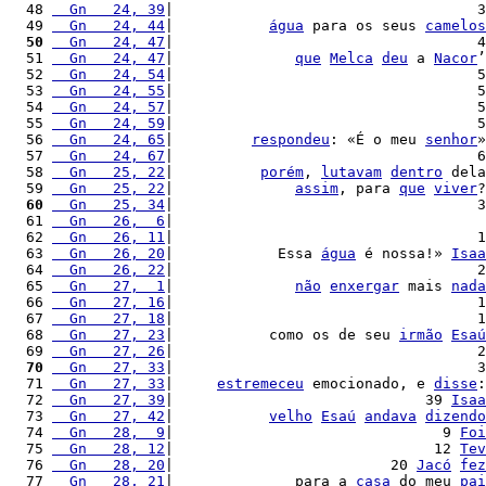
  48 
  Gn   24, 39
|                                   3
  49 
  Gn   24, 44
|           
água
 para os seus 
camelos
  50
  Gn   24, 47
|                                   4
  51 
  Gn   24, 47
|              
que
Melca
deu
 a 
Nacor
’
  52 
  Gn   24, 54
|                                   5
  53 
  Gn   24, 55
|                                   5
  54 
  Gn   24, 57
|                                   5
  55 
  Gn   24, 59
|                                   5
  56 
  Gn   24, 65
|         
respondeu
: «É o meu 
senhor
»
  57 
  Gn   24, 67
|                                   6
  58 
  Gn   25, 22
|          
porém
, 
lutavam
dentro
 dela
  59 
  Gn   25, 22
|              
assim
, para 
que
viver
?
  60
  Gn   25, 34
|                                   3
  61 
  Gn   26,  6
|                                    
  62 
  Gn   26, 11
|                                   1
  63 
  Gn   26, 20
|            Essa 
água
 é nossa!» 
Isaa
  64 
  Gn   26, 22
|                                   2
  65 
  Gn   27,  1
|              
não
enxergar
 mais 
nada
  66 
  Gn   27, 16
|                                   1
  67 
  Gn   27, 18
|                                   1
  68 
  Gn   27, 23
|           como os de seu 
irmão
Esaú
  69 
  Gn   27, 26
|                                   2
  70
  Gn   27, 33
|                                   3
  71 
  Gn   27, 33
|     
estremeceu
 emocionado, e 
disse
:
  72 
  Gn   27, 39
|                             39 
Isaa
  73 
  Gn   27, 42
|           
velho
Esaú
andava
dizendo
  74 
  Gn   28,  9
|                               9 
Foi
  75 
  Gn   28, 12
|                              12 
Tev
  76 
  Gn   28, 20
|                         20 
Jacó
fez
  77 
  Gn   28, 21
|              para a 
casa
 do meu 
pai