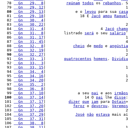
  78 
  Gn   29,  8
|         
reúnam
todos
 os 
rebanhos
. S
  79 
  Gn   29, 12
|                                   1
  80
  Gn   29, 13
|             e o 
levou
 para sua 
casa
  81 
  Gn   29, 18
|               18 E 
Jacó
amou
Raquel
  82 
  Gn   30,  4
|                                    
  83 
  Gn   30, 22
|                                   2
  84 
  Gn   31,  4
|                        4 
Jacó
chamo
  85 
  Gn   31,  8
|        listrado 
será
 o seu 
salário
’
  86 
  Gn   31, 17
|                                   1
  87 
  Gn   31, 45
|                                   4
  88 
  Gn   32,  8
|            
cheio
 de 
medo
 e 
angústia
  89 
  Gn   32, 19
|                                   1
  90
  Gn   32, 27
|                                   2
  91 
  Gn   33,  1
|        
quatrocentos
homens
. 
Dividiu
  92 
  Gn   33,  3
|                                    
  93 
  Gn   33, 15
|                                   1
  94 
  Gn   34,  4
|                                    
  95 
  Gn   34, 16
|                                   1
  96 
  Gn   34, 20
|                                   2
  97 
  Gn   35,  2
|                                    
  98 
  Gn   36,  8
|                                    
  99 
  Gn   37, 10
|              a seu 
pai
 e aos 
irmãos
 100
  Gn   37, 14
|                 14 O 
pai
 lhe 
disse
:
 101 
  Gn   37, 17
|          
dizer
que
iam
 para 
Dotain
»
 102 
  Gn   37, 20
|            
feroz
 o 
devorou
. 
Veremos
 103 
  Gn   37, 26
|                                   2
 104 
  Gn   37, 29
|             
José
não
estava
 mais aí
 105 
  Gn   37, 31
|                                   3
 106 
  Gn   38,  8
|                                    
 107 
  Gn   38, 11
|                                   1