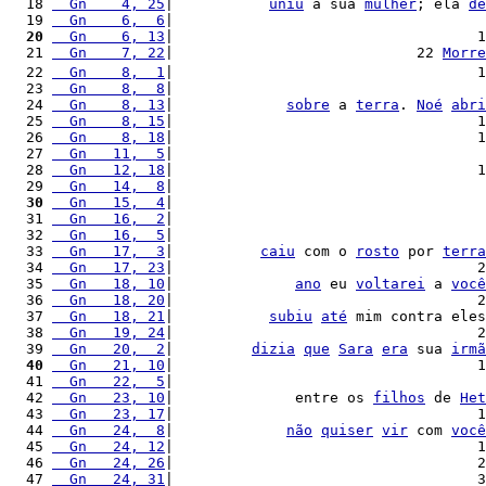
  18 
  Gn    4, 25
|           
uniu
 à sua 
mulher
; ela 
de
  19 
  Gn    6,  6
|                                    
  20
  Gn    6, 13
|                                   1
  21 
  Gn    7, 22
|                            22 
Morre
  22 
  Gn    8,  1
|                                   1
  23 
  Gn    8,  8
|                                    
  24 
  Gn    8, 13
|             
sobre
 a 
terra
. 
Noé
abri
  25 
  Gn    8, 15
|                                   1
  26 
  Gn    8, 18
|                                   1
  27 
  Gn   11,  5
|                                    
  28 
  Gn   12, 18
|                                   1
  29 
  Gn   14,  8
|                                    
  30
  Gn   15,  4
|                                    
  31 
  Gn   16,  2
|                                    
  32 
  Gn   16,  5
|                                    
  33 
  Gn   17,  3
|          
caiu
 com o 
rosto
 por 
terra
  34 
  Gn   17, 23
|                                   2
  35 
  Gn   18, 10
|              
ano
 eu 
voltarei
 a 
você
  36 
  Gn   18, 20
|                                   2
  37 
  Gn   18, 21
|           
subiu
até
 mim contra eles
  38 
  Gn   19, 24
|                                   2
  39 
  Gn   20,  2
|         
dizia
que
Sara
era
 sua 
irmã
  40
  Gn   21, 10
|                                   1
  41 
  Gn   22,  5
|                                    
  42 
  Gn   23, 10
|              entre os 
filhos
 de 
Het
  43 
  Gn   23, 17
|                                   1
  44 
  Gn   24,  8
|             
não
quiser
vir
 com 
você
  45 
  Gn   24, 12
|                                   1
  46 
  Gn   24, 26
|                                   2
  47 
  Gn   24, 31
|                                   3