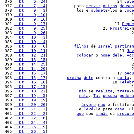
 376 
  Dt    6, 24
|                             24 
Javé
 377 
  Dt    7,  4
|           para 
servir
outros
deuses
 378 
  Dt    9,  3
|            los e 
submetê
-los a 
você
 379 
  Dt    9, 10
|                                   1
 380
  Dt    9, 16
|                                   1
 381 
  Dt    9, 17
|                            17 
Pegue
 382 
  Dt    9, 25
|                       25 
Prostrei
-m
 383 
  Dt    9, 26
|                                   2
 384 
  Dt   10,  3
|                                    
 385 
  Dt   10,  4
|                                    
 386 
  Dt   10,  6
|           
filhos
 de 
Israel
partiram
 387 
  Dt   10, 11
|                              11 
Jav
 388 
  Dt   12, 21
|            
colocar
 o 
nome
dele
, 
voc
 389 
  Dt   13, 15
|                                   1
 390
  Dt   14, 25
|                                   2
 391 
  Dt   14, 29
|                                   2
 392 
  Dt   15, 17
|                             17 
pegu
 393 
  Dt   15, 17
|        
orelha
dele
 contra a 
porta
, 
 394 
  Dt   16, 10
|                           10 
Celebr
 395 
  Dt   17, 15
|                                   1
 396 
  Dt   18, 22
|             
não
 se 
realiza
, 
trata
-s
 397 
  Dt   19,  5
|             
mata
. 
Tal
pessoa
poderá
 398 
  Dt   19, 19
|                                   1
 399 
  Dt   20, 20
|              
árvore
não
 é frutífera
 400
  Dt   21, 12
|             e 
levá
-la para 
casa
. El
 401 
  Dt   22,  2
|            
que
 seu 
irmão
 os 
procure
 402 
  Dt   22, 16
|                                   1
 403 
  Dt   24,  4
|                                    
 404 
  Dt   25,  9
|                                    
 405 
  Dt   26,  5
|                                    