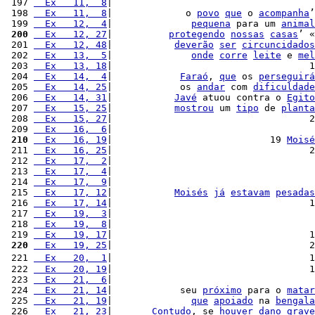
 197 
  Ex   11,  8
|                                    
 198 
  Ex   11,  8
|             o 
povo
que
 o 
acompanha
’
 199 
  Ex   12,  4
|              
pequena
 para um 
animal
 200
  Ex   12, 27
|          
protegendo
nossas
casas
’ «
 201 
  Ex   12, 48
|           
deverão
ser
circuncidados
 202 
  Ex   13,  5
|              
onde
corre
leite
 e 
mel
 203 
  Ex   13, 18
|                                   1
 204 
  Ex   14,  4
|            
Faraó
, 
que
 os 
perseguirá
 205 
  Ex   14, 25
|            os 
andar
 com 
dificuldade
 206 
  Ex   14, 31
|           
Javé
 atuou contra o 
Egito
 207 
  Ex   15, 25
|           
mostrou
 um 
tipo
 de 
planta
 208 
  Ex   15, 27
|                                   2
 209 
  Ex   16,  6
|                                    
 210
  Ex   16, 19
|                            19 
Moisé
 211 
  Ex   16, 25
|                                   2
 212 
  Ex   17,  2
|                                    
 213 
  Ex   17,  4
|                                    
 214 
  Ex   17,  9
|                                    
 215 
  Ex   17, 12
|           
Moisés
já
estavam
pesadas
 216 
  Ex   17, 14
|                                   1
 217 
  Ex   19,  3
|                                    
 218 
  Ex   19,  8
|                                    
 219 
  Ex   19, 17
|                                   1
 220
  Ex   19, 25
|                                   2
 221 
  Ex   20,  1
|                                   1
 222 
  Ex   20, 19
|                                   1
 223 
  Ex   21,  6
|                                    
 224 
  Ex   21, 14
|            seu 
próximo
 para o 
matar
 225 
  Ex   21, 19
|              
que
apoiado
 na 
bengala
 226 
  Ex   21, 23
|       
Contudo
, se 
houver
dano
grave