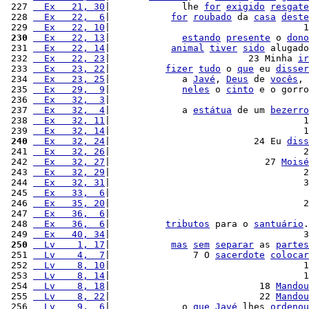
 227 
  Ex   21, 30
|             lhe 
for
exigido
resgate
 228 
  Ex   22,  6
|           
for
roubado
 da 
casa
deste
 229 
  Ex   22, 10
|                                   1
 230
  Ex   22, 13
|             
estando
presente
 o 
dono
 231 
  Ex   22, 14
|           
animal
tiver
sido
 alugado
 232 
  Ex   22, 23
|                         23 Minha 
ir
 233 
  Ex   23, 22
|          
fizer
tudo
 o 
que
 eu 
disser
 234 
  Ex   23, 25
|             a 
Javé
, 
Deus
 de 
vocês
, 
 235 
  Ex   29,  9
|             
neles
 o 
cinto
 e o gorro
 236 
  Ex   32,  3
|                                    
 237 
  Ex   32,  4
|             a 
estátua
 de um 
bezerro
 238 
  Ex   32, 11
|                                   1
 239 
  Ex   32, 14
|                                   1
 240
  Ex   32, 24
|                          24 Eu 
diss
 241 
  Ex   32, 26
|                                   2
 242 
  Ex   32, 27
|                            27 
Moisé
 243 
  Ex   32, 29
|                                   2
 244 
  Ex   32, 31
|                                   3
 245 
  Ex   33,  6
|                                    
 246 
  Ex   35, 20
|                                   2
 247 
  Ex   36,  6
|                                    
 248 
  Ex   36,  6
|          
tributos
 para o 
santuário
.
 249 
  Ex   40, 34
|                                   3
 250
  Lv    1, 17
|           
mas
sem
separar
 as 
partes
 251 
  Lv    4,  7
|               7 O 
sacerdote
colocar
 252 
  Lv    8, 10
|                                   1
 253 
  Lv    8, 14
|                                   1
 254 
  Lv    8, 18
|                           18 
Mandou
 255 
  Lv    8, 22
|                           22 
Mandou
 256 
  Lv    9,  6
|             o 
que
Javé
 lhes 
ordenou