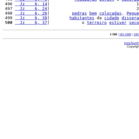
 496 
  Jz    6, 14
|                                   1
 497 
  Jz    6, 24
|                                   2
 498 
  Jz    6, 26
|         
pedras
bem
colocadas
. 
Pegue
 499 
  Jz    6, 30
|        
habitantes
 da 
cidade
dissera
 500
  Jz    6, 37
|             o 
terreiro
estiver
seco
1-500
|
501-1000
|
100
IntraText®
Copyrig