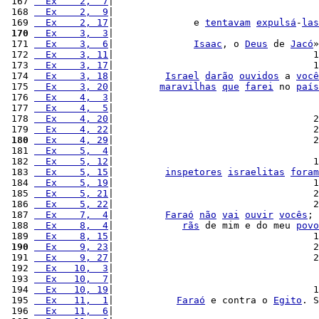
 167 
  Ex    2,  7
|                                    
 168 
  Ex    2,  9
|                                    
 169 
  Ex    2, 17
|              e 
tentavam
expulsá
-
las
 170
  Ex    3,  3
|                                    
 171 
  Ex    3,  6
|              
Isaac
, o 
Deus
 de 
Jacó
»
 172 
  Ex    3, 11
|                                   1
 173 
  Ex    3, 17
|                                   1
 174 
  Ex    3, 18
|         
Israel
darão
ouvidos
 a 
você
 175 
  Ex    3, 20
|        
maravilhas
que
farei
 no 
país
 176 
  Ex    4,  3
|                                    
 177 
  Ex    4,  5
|                                    
 178 
  Ex    4, 20
|                                   2
 179 
  Ex    4, 22
|                                   2
 180
  Ex    4, 29
|                                   2
 181 
  Ex    5,  4
|                                    
 182 
  Ex    5, 12
|                                   1
 183 
  Ex    5, 15
|         
inspetores
israelitas
foram
 184 
  Ex    5, 19
|                                   1
 185 
  Ex    5, 21
|                                   2
 186 
  Ex    5, 22
|                                   2
 187 
  Ex    7,  4
|         
Faraó
não
vai
ouvir
vocês
; 
 188 
  Ex    8,  4
|            
rãs
 de mim e do meu 
povo
 189 
  Ex    8, 15
|                                   1
 190
  Ex    9, 23
|                                   2
 191 
  Ex    9, 27
|                                   2
 192 
  Ex   10,  3
|                                    
 193 
  Ex   10,  7
|                                    
 194 
  Ex   10, 19
|                                   1
 195 
  Ex   11,  1
|           
Faraó
 e contra o 
Egito
. S
 196 
  Ex   11,  6
|                                    