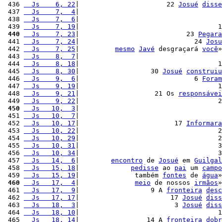
 436 
  Js    6, 22
|                      22 
Josué
disse
 437 
  Js    7,  4
|                                    
 438 
  Js    7,  6
|                                    
 439 
  Js    7, 19
|                                   1
 440
  Js    7, 23
|                           23 
Pegara
 441 
  Js    7, 24
|                             24 
Josu
 442 
  Js    7, 25
|         
mesmo
Javé
 desgraçará 
você
»
 443 
  Js    8,  7
|                                    
 444 
  Js    8, 18
|                                   1
 445 
  Js    8, 30
|                  30 
Josué
construiu
 446 
  Js    9,  6
|                             6 
Foram
 447 
  Js    9, 19
|                                   1
 448 
  Js    9, 21
|                   21 Os 
responsávei
 449 
  Js    9, 22
|                                   2
 450
  Js   10,  3
|                                    
 451 
  Js   10,  7
|                                    
 452 
  Js   10, 17
|                        17 
Informara
 453 
  Js   10, 22
|                                   2
 454 
  Js   10, 29
|                                   2
 455 
  Js   10, 31
|                                   3
 456 
  Js   10, 34
|                                   3
 457 
  Js   14,  6
|        
encontro
 de 
Josué
 em 
Guilgal
 458 
  Js   15, 18
|             
pedisse
 ao 
pai
 um 
campo
 459 
  Js   15, 19
|              também 
fontes
 de 
água
»
 460
  Js   17,  4
|              
meio
 de nossos 
irmãos
»
 461 
  Js   17,  9
|                  9 A 
fronteira
desc
 462 
  Js   17, 17
|                       17 
Josué
diss
 463 
  Js   18,  3
|                        3 
Josué
diss
 464 
  Js   18, 10
|                                   1
 465 
  Js   18, 14
|                 14 A 
fronteira
dobr