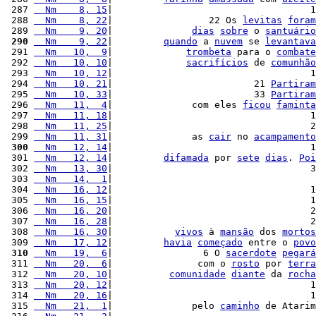
 287 
  Nm    8, 15
|                                   1
 288 
  Nm    8, 22
|                 22 Os 
levitas
foram
 289 
  Nm    9, 20
|              
dias
sobre
 o 
santuário
 290
  Nm    9, 22
|         
quando
 a 
nuvem
 se 
levantava
 291 
  Nm   10,  9
|             
trombeta
 para o 
combate
 292 
  Nm   10, 10
|             
sacrifícios
 de 
comunhão
 293 
  Nm   10, 12
|                                   1
 294 
  Nm   10, 21
|                         21 
Partiram
 295 
  Nm   10, 33
|                         33 
Partiram
 296 
  Nm   11,  4
|              com eles 
ficou
faminta
 297 
  Nm   11, 18
|                                   1
 298 
  Nm   11, 25
|                                   2
 299 
  Nm   11, 31
|              as 
cair
 no 
acampamento
 300
  Nm   12, 14
|                                   1
 301 
  Nm   12, 14
|         
difamada
 por 
sete
dias
. 
Poi
 302 
  Nm   13, 30
|                                   3
 303 
  Nm   14,  1
|                                    
 304 
  Nm   16, 12
|                                   1
 305 
  Nm   16, 15
|                                   1
 306 
  Nm   16, 20
|                                   2
 307 
  Nm   16, 28
|                                   2
 308 
  Nm   16, 30
|           
vivos
 à 
mansão
 dos 
mortos
 309 
  Nm   17, 12
|         
havia
começado
 entre o 
povo
 310
  Nm   19,  6
|                6 O 
sacerdote
pegará
 311 
  Nm   20,  6
|               com o 
rosto
 por 
terra
 312 
  Nm   20, 10
|          
comunidade
diante
 da 
rocha
 313 
  Nm   20, 12
|                                   1
 314 
  Nm   20, 16
|                                   1
 315 
  Nm   21,  1
|              pelo 
caminho
 de Atarim