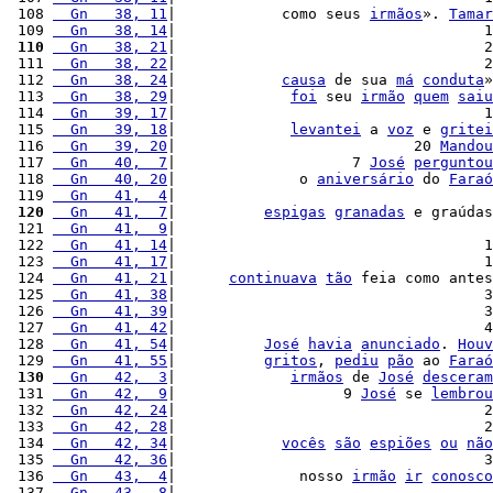
 108 
  Gn   38, 11
|            como seus 
irmãos
». 
Tamar
 109 
  Gn   38, 14
|                                   1
 110
  Gn   38, 21
|                                   2
 111 
  Gn   38, 22
|                                   2
 112 
  Gn   38, 24
|            
causa
 de sua 
má
conduta
»
 113 
  Gn   38, 29
|             
foi
 seu 
irmão
quem
saiu
 114 
  Gn   39, 17
|                                   1
 115 
  Gn   39, 18
|             
levantei
 a 
voz
 e 
gritei
 116 
  Gn   39, 20
|                           20 
Mandou
 117 
  Gn   40,  7
|                    7 
José
perguntou
 118 
  Gn   40, 20
|              o 
aniversário
 do 
Faraó
 119 
  Gn   41,  4
|                                    
 120
  Gn   41,  7
|          
espigas
granadas
 e graúdas
 121 
  Gn   41,  9
|                                    
 122 
  Gn   41, 14
|                                   1
 123 
  Gn   41, 17
|                                   1
 124 
  Gn   41, 21
|      
continuava
tão
 feia como antes
 125 
  Gn   41, 38
|                                   3
 126 
  Gn   41, 39
|                                   3
 127 
  Gn   41, 42
|                                   4
 128 
  Gn   41, 54
|          
José
havia
anunciado
. 
Houv
 129 
  Gn   41, 55
|          
gritos
, 
pediu
pão
 ao 
Faraó
 130
  Gn   42,  3
|             
irmãos
 de 
José
desceram
 131 
  Gn   42,  9
|                   9 
José
 se 
lembrou
 132 
  Gn   42, 24
|                                   2
 133 
  Gn   42, 28
|                                   2
 134 
  Gn   42, 34
|            
vocês
são
espiões
ou
não
 135 
  Gn   42, 36
|                                   3
 136 
  Gn   43,  4
|              nosso 
irmão
ir
conosco
 137 
  Gn   43,  8
|                                    