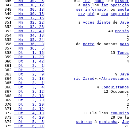
 346 
  Nm   30,  5
|            ela 
fez
, 
nada
 lhe 
disser
 347 
  Nm   30, 12
|              e 
não
 lhe 
faz
oposição
 348 
  Nm   30, 13
|             
ser
informado
, os 
anula
 349 
  Nm   30, 15
|              
diz
até
 o 
dia
seguinte
 350
  Nm   32, 16
|                                   1
 351 
  Nm   32, 22
|              a 
vocês
diante
 de 
Javé
 352 
  Nm   32, 28
|                                   2
 353 
  Nm   32, 40
|                           40 
Moisés
 354 
  Nm   34, 13
|                                   1
 355 
  Nm   35, 24
|                                   2
 356 
  Nm   36,  3
|             da 
parte
 de nossos 
pais
 357 
  Nm   36,  5
|                                    
 358 
  Dt    1, 15
|                            15 
Tomei
 359 
  Dt    1, 20
|                                   2
 360
  Dt    1, 42
|                                   4
 361 
  Dt    2,  1
|                                    
 362 
  Dt    2,  2
|                                    
 363 
  Dt    2,  9
|                              9 
Javé
 364 
  Dt    2, 13
|            
rio
Zared
».~
Atravessamos
 365 
  Dt    3,  1
|                                    
 366 
  Dt    3,  4
|                      4 
Conquistamos
 367 
  Dt    3, 12
|                         12 Ocupamos
 368 
  Dt    3, 18
|                                   1
 369 
  Dt    3, 23
|                                   2
 370
  Dt    3, 29
|                                   2
 371 
  Dt    4, 12
|                                   1
 372 
  Dt    4, 13
|                13 Ele lhes 
comunico
 373 
  Dt    4, 29
|                            29 De lá
 374 
  Dt    5,  5
|             
subiram
 à 
montanha
. 
Jav
 375 
  Dt    6, 21
|                                  21