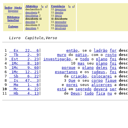
Alfabética
[
«
»
]
Freqüência
[
«
»
]
Índice
Ajuda
desclassifica 0
11
depositou
Imprimir
descoberta
8
11
derruba
descobertas
2
11
descia
Biblioteca
descoberto 11
11 descoberto
IntraText
descobre
3
11
destruidor
descobrem 0
11
determinou
Èulogos
descobres
1
11
devolverá
Livro  Capítulo,Verso
 1 
  Ex   22,  6
|           
então
, se o 
ladrão
for
desc
 2 
  Tb    2,  9
|       
muro
 do 
pátio
, com o 
rosto
desc
 3 
 Est    2, 23
| 
investigação
, e 
todo
 o 
plano
foi
desc
 4 
 1Mc    8, 10
|             10 
mas
 seu 
plano
foi
desc
 5 
 1Mc    9, 60
|         
porque
 o 
plano
deles
foi
desc
 6 
 1Mc   12, 21
|      
espartanos
 e os 
judeus
, 
foi
desc
 7 
  Sb    6, 22
|          da 
criação
, 
colocarei
 a 
desc
 8 
  Is   47,  3
|          3 
Que
 o seu 
corpo
fique
desc
 9 
  Mq    1,  6
|         e 
porei
 seus 
alicerces
 a 
desc
10
  Mc    4, 22
|       
está
 em 
segredo
deverá
ser
desc
11 
  Hb    4, 13
|          de 
Deus
; 
tudo
fica
nu
 e 
desc