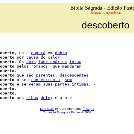
Bíblia Sagrada - Edição Past
IntraText - Concordâncias
descoberto
oberto
, este 
pagará
 em 
dobro
.

oberto
 por 
causa
 do 
calor
.

oberto
. Os 
dois
funcionários
foram
oberto
 pelos 
romanos
, 
que
mandaram
oberto
.

oberto
que
são
parentes
, 
descendentes
oberto
 o seu 
conhecimento
, 
sem
oberto
 e se 
vejam
 suas 
partes
íntimas
. «

oberto
oberto
.

oberto
 aos 
olhos
dele
IntraText®
(V7n) © 1996-2002
Èulogos
Copyright
Èulogos
/
Paulus
© 2002