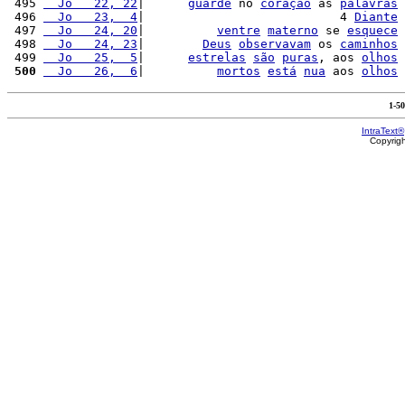
 495 
  Jo   22, 22
|      
guarde
 no 
coração
 as 
palavras
 496 
  Jo   23,  4
|                           4 
Diante
 497 
  Jo   24, 20
|          
ventre
materno
 se 
esquece
 498 
  Jo   24, 23
|        
Deus
observavam
 os 
caminhos
 499 
  Jo   25,  5
|      
estrelas
são
puras
, aos 
olhos
 500
  Jo   26,  6
|          
mortos
está
nua
 aos 
olhos
1-5
IntraText®
Copyrig