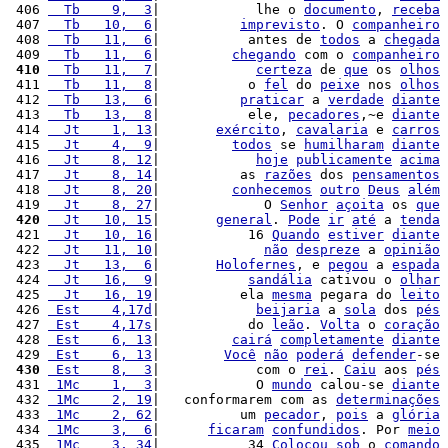
 406 
  Tb    9,  3
|            lhe o 
documento
, 
receba
 407 
  Tb   10,  6
|          
imprevisto
. O 
companheiro
 408 
  Tb   11,  6
|           antes de 
todos
 a 
chegada
 409 
  Tb   11,  6
|         
chegando
 com o 
companheiro
 410
  Tb   11,  7
|            
certeza
 de 
que
 os 
olhos
 411 
  Tb   11,  8
|           o 
fel
 do 
peixe
 nos 
olhos
 412 
  Tb   13,  6
|          
praticar
 a 
verdade
diante
 413 
  Tb   13,  8
|           ele, 
pecadores
,~e 
diante
 414 
  Jt    1, 13
|       
exército
, 
cavalaria
 e 
carros
 415 
  Jt    4,  9
|         
todos
 se 
humilharam
diante
 416 
  Jt    8, 12
|            
hoje
publicamente
acima
 417 
  Jt    8, 14
|          as 
razões
 dos 
pensamentos
 418 
  Jt    8, 20
|         
conhecemos
outro
Deus
além
 419 
  Jt    8, 27
|             O 
Senhor
açoita
 os 
que
 420
  Jt   10, 15
|       
general
. 
Pode
ir
até
 a 
tenda
 421 
  Jt   10, 16
|           16 
Quando
estiver
diante
 422 
  Jt   11, 10
|             
não
despreze
 a 
opinião
 423 
  Jt   13,  6
|       
Holofernes
, e 
pegou
 a 
espada
 424 
  Jt   16,  9
|           
sandália
 cativou o 
olhar
 425 
  Jt   16, 19
|          ela 
mesma
 pegara do 
leito
 426 
 Est    4,17d
|            
beijaria
 a 
sola
 dos 
pés
 427 
 Est    4,17s
|           do 
leão
. 
Volta
 o 
coração
 428 
 Est    6, 13
|         
cairá
completamente
diante
 429 
 Est    6, 13
|        
Você
não
poderá
defender
-se 
 430
 Est    8,  3
|            com o 
rei
. 
Caiu
 aos 
pés
 431 
 1Mc    1,  3
|            O 
mundo
 calou-se 
diante
 432 
 1Mc    2, 19
|   conformarem com as 
determinações
 433 
 1Mc    2, 62
|          um 
pecador
, 
pois
 a 
glória
 434 
 1Mc    3,  6
|      
ficaram
confundidos
. Por 
meio
 435 
 1Mc    3, 34
|           34 
Colocou
sob
 o 
comando