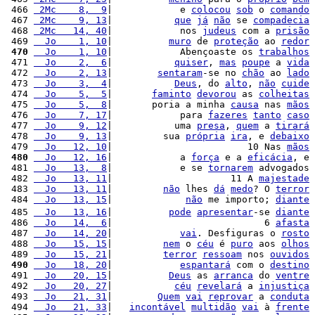
 466 
 2Mc    8,  9
|            e 
colocou
sob
 o 
comando
 467 
 2Mc    9, 13
|           
que
já
não
 se 
compadecia
 468 
 2Mc   14, 40
|            nos 
judeus
 com a 
prisão
 469 
  Jo    1, 10
|          
muro
 de 
proteção
 ao 
redor
 470
  Jo    1, 10
|            Abençoaste os 
trabalhos
 471 
  Jo    2,  6
|           
quiser
, 
mas
poupe
 a 
vida
 472 
  Jo    2, 13
|        
sentaram
-se no 
chão
 ao 
lado
 473 
  Jo    3,  4
|           
Deus
, do 
alto
, 
não
cuide
 474 
  Jo    5,  5
|       
faminto
devorou
 as 
colheitas
 475 
  Jo    5,  8
|       poria a minha 
causa
 nas 
mãos
 476 
  Jo    7, 17
|            para 
fazeres
tanto
caso
 477 
  Jo    9, 12
|           uma 
presa
, 
quem
 a 
tirará
 478 
  Jo    9, 13
|         sua 
própria
ira
, e 
debaixo
 479 
  Jo   12, 10
|                        10 Nas 
mãos
 480
  Jo   12, 16
|            a 
força
 e a 
eficácia
, e 
 481 
  Jo   13,  8
|            e se 
tornarem
 advogados 
 482 
  Jo   13, 11
|                     11 A 
majestade
 483 
  Jo   13, 11
|         
não
 lhes 
dá
medo
? O 
terror
 484 
  Jo   13, 15
|             
não
 me importo; 
diante
 485 
  Jo   13, 16
|          
pode
apresentar
-se 
diante
 486 
  Jo   14,  6
|                           6 
afasta
 487 
  Jo   14, 20
|            
vai
. Desfiguras o 
rosto
 488 
  Jo   15, 15
|         
nem
 o 
céu
 é 
puro
 aos 
olhos
 489 
  Jo   15, 21
|         
terror
ressoam
 nos 
ouvidos
 490
  Jo   18, 20
|            
espantará
 com o 
destino
 491 
  Jo   20, 15
|          
Deus
 as 
arranca
 do 
ventre
 492 
  Jo   20, 27
|           
céu
revelará
 a 
injustiça
 493 
  Jo   21, 31
|        
Quem
vai
reprovar
 a 
conduta
 494 
  Jo   21, 33
|   
incontável
multidão
vai
 à 
frente