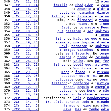
 346 
 1Cr   11, 12
|                            12 
Além
 347 
 1Cr   13, 14
|       
família
 de 
Obed
-
Edom
, a 
casa
 348 
 1Cr   16, 24
|                24 
Anuncie
 a 
glória
 349 
 1Cr   16, 27
|          
esplendor
caminham
diante
 350
 1Cr   17, 11
|      
filhos
, e eu 
firmarei
 o 
reino
 351 
 1Cr   17, 12
|         mim, e eu 
firmarei
 o 
trono
 352 
 1Cr   17, 14
|            no meu 
reino
, e o 
trono
 353 
 1Cr   17, 22
|           
Javé
, te 
tornaste
 o 
Deus
 354 
 1Cr   18,  2
|         
que
passaram
 a 
ser
súditos
 355 
 1Cr   18,  4
|                            4 
Tomou
 356 
 1Cr   19,  2
|        
filho
 de 
Naás
, 
porque
 o 
pai
 357 
 1Cr   19, 14
|        
arameus
, 
que
fugiram
diante
 358 
 1Cr   19, 19
|          
Davi
, 
tornaram
-se 
súditos
 359 
 1Cr   22,  9
|          
inimigos
vizinhos
. O 
nome
 360
 1Cr   22,  9
|        dele 
será
Salomão
. No 
tempo
 361 
 1Cr   22, 10
|          
sempre
 o 
trono
 do 
reinado
 362 
 1Cr   26, 10
|            mais 
velho
, seu 
pai
fez
 363 
 1Cr   26, 21
|       
filhos
 de 
Leedã
que
, 
através
 364 
 1Cr   28,  7
|               7 
Vou
firmar
 o 
reino
 365 
 1Cr   29,  1
|           
moço
 e 
fraco
. E a 
missão
 366 
 1Cr   29, 25
|           
qualquer
outro
rei
 antes 
 367 
 2Cr    1,  8
|        
colocaste
 como 
rei
 no 
lugar
 368 
 2Cr    6, 23
|      
tratando
-o 
conforme
 a 
justiça
 369 
 2Cr   12,  1
|            
Israel
seguiu
 o 
exemplo
 370
 2Cr   12, 13
|          
colocar
 o seu 
Nome
. A 
mãe
 371 
 2Cr   13, 19
|         
perseguiu
Jeroboão
 e 
tomou
 372 
 2Cr   14,  3
|  praticassem as 
leis
 e 
mandamentos
 373 
 2Cr   14,  4
|   
tranqüilo
durante
todo
 o 
reinado
 374 
 2Cr   17,  5
|            
firmou
 o 
reino
 nas 
mãos
 375 
 2Cr   18,  7
|            
Javé
. 
Mas
 eu 
tenho
ódio