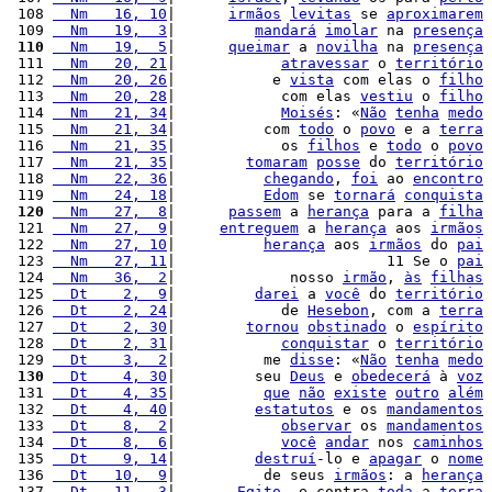
 108 
  Nm   16, 10
|      
irmãos
levitas
 se 
aproximarem
 109 
  Nm   19,  3
|         
mandará
imolar
 na 
presença
 110
  Nm   19,  5
|      
queimar
 a 
novilha
 na 
presença
 111 
  Nm   20, 21
|            
atravessar
 o 
território
 112 
  Nm   20, 26
|           e 
vista
 com elas o 
filho
 113 
  Nm   20, 28
|            com elas 
vestiu
 o 
filho
 114 
  Nm   21, 34
|            
Moisés
: «
Não
tenha
medo
 115 
  Nm   21, 34
|          com 
todo
 o 
povo
 e a 
terra
 116 
  Nm   21, 35
|            os 
filhos
 e 
todo
 o 
povo
 117 
  Nm   21, 35
|        
tomaram
posse
 do 
território
 118 
  Nm   22, 36
|          
chegando
, 
foi
 ao 
encontro
 119 
  Nm   24, 18
|          
Edom
 se 
tornará
conquista
 120
  Nm   27,  8
|      
passem
 a 
herança
 para a 
filha
 121 
  Nm   27,  9
|     
entreguem
 a 
herança
 aos 
irmãos
 122 
  Nm   27, 10
|          
herança
 aos 
irmãos
 do 
pai
 123 
  Nm   27, 11
|                        11 Se o 
pai
 124 
  Nm   36,  2
|             nosso 
irmão
, 
às
filhas
 125 
  Dt    2,  9
|         
darei
 a 
você
 do 
território
 126 
  Dt    2, 24
|            de 
Hesebon
, com a 
terra
 127 
  Dt    2, 30
|        
tornou
obstinado
 o 
espírito
 128 
  Dt    2, 31
|            
conquistar
 o 
território
 129 
  Dt    3,  2
|          me 
disse
: «
Não
tenha
medo
 130
  Dt    4, 30
|         seu 
Deus
 e 
obedecerá
 à 
voz
 131 
  Dt    4, 35
|          
que
não
existe
outro
além
 132 
  Dt    4, 40
|         
estatutos
 e os 
mandamentos
 133 
  Dt    8,  2
|            
observar
 os 
mandamentos
 134 
  Dt    8,  6
|            
você
andar
 nos 
caminhos
 135 
  Dt    9, 14
|         
destruí
-lo e 
apagar
 o 
nome
 136 
  Dt   10,  9
|          de seus 
irmãos
: a 
herança
 137 
  Dt   11,  3
|       
Egito
, e contra 
toda
 a 
terra