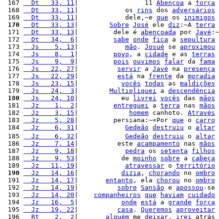
 167 
  Dt   33, 11
|                 11 
Abençoa
 a 
força
 168 
  Dt   33, 11
|            os 
rins
 dos 
adversários
 169 
  Dt   33, 11
|            dele,~e 
que
 os 
inimigos
 170
  Dt   33, 13
|        
Sobre
José
 ele 
diz
:~A 
terra
 171 
  Dt   33, 13
|         dele é 
abençoada
 por 
Javé
:~
 172 
  Dt   34,  6
|         
sabe
onde
fica
 a 
sepultura
 173 
  Js    5, 13
|            
mão
. 
Josué
 se 
aproximou
 174 
  Js    8,  1
|         
povo
, a 
cidade
 e as 
terras
 175 
  Js    9,  9
|         
pois
ouvimos
falar
 da 
fama
 176 
  Js   22, 27
|          
servir
 a 
Javé
 na 
presença
 177 
  Js   22, 29
|          
está
 na 
frente
 da 
moradia
 178 
  Js   23, 15
|           
vocês
todas
 as 
maldições
 179 
  Js   24,  3
|        
Multipliquei
 a 
descendência
 180
  Js   24, 10
|           eu 
livrei
vocês
 das 
mãos
 181 
  Jz    1,  2
|         
entreguei
 a 
terra
 nas 
mãos
 182 
  Jz    3, 15
|             
homem
 canhoto. 
Através
 183 
  Jz    5, 28
|         persiana:~«Por 
que
 o 
carro
 184 
  Jz    6, 31
|            
Gedeão
destruiu
 o 
altar
 185 
  Jz    6, 32
|            
Gedeão
destruiu
 o 
altar
 186 
  Jz    7, 14
|          este 
acampamento
 nas 
mãos
 187 
  Jz    9, 18
|            
pedra
 os 
setenta
filhos
 188 
  Jz    9, 53
|           de 
moinho
sobre
 a 
cabeça
 189 
  Jz   11, 19
|            
atravessar
 o 
território
 190
  Jz   14, 16
|           
dizia
, 
chorando
 no 
ombro
 191 
  Jz   14, 17
|       
entanto
, ela 
chorou
 no 
ombro
 192 
  Jz   14, 19
|          
sobre
Sansão
 e 
apossou
-se 
 193 
  Jz   14, 20
|    
companheiros
que
haviam
cuidado
 194 
  Jz   16,  5
|           
onde
está
 a 
grande
força
 195 
  Jz   19, 22
|          
casa
. 
Queremos
aproveitar
 196 
  Rt    2,  2
|       
alguém
 me 
deixar
, 
irei
 atrás 