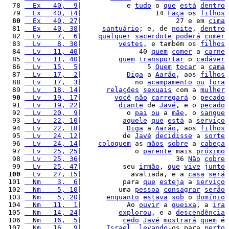
  78 
  Ex   40,  9
|           e 
tudo
 o 
que
está
dentro
  79 
  Ex   40, 14
|                  14 
Faça
 os 
filhos
  80
  Ex   40, 27
|                       27 e em 
cima
  81 
  Ex   40, 38
|     
santuário
; e, de 
noite
, 
dentro
  82 
  Lv    7,  6
|    
qualquer
sacerdote
poderá
comer
  83 
  Lv    8, 30
|         
vestes
, e também os 
filhos
  84 
  Lv   11, 40
|              40 
quem
comer
 a 
carne
  85 
  Lv   11, 40
|         
quem
transportar
 o 
cadáver
  86 
  Lv   15,  5
|                5 
Quem
tocar
 a 
cama
  87 
  Lv   17,  2
|           
Diga
 a 
Aarão
, aos 
filhos
  88 
  Lv   17,  3
|             no 
acampamento
ou
fora
  89 
  Lv   18, 14
|      
relações
sexuais
 com a 
mulher
  90
  Lv   19, 17
|        
você
não
carregará
 o 
pecado
  91 
  Lv   19, 22
|         
diante
 de 
Javé
, e o 
pecado
  92 
  Lv   20,  9
|           o 
pai
ou
 a 
mãe
, o 
sangue
  93 
  Lv   22, 10
|          
aquele
que
está
 a 
serviço
  94 
  Lv   22, 18
|           
Diga
 a 
Aarão
, aos 
filhos
  95 
  Lv   24, 12
|          de 
Javé
decidisse
 a 
sorte
  96 
  Lv   24, 14
|    
coloquem
 as 
mãos
sobre
 a 
cabeça
  97 
  Lv   25, 25
|             o 
parente
 mais 
próximo
  98 
  Lv   25, 36
|                       36 
Não
cobre
  99 
  Lv   25, 47
|          seu 
irmão
, 
que
vive
junto
 100
  Lv   27, 15
|            avaliada, e a 
casa
será
 101 
  Nm    3,  6
|          para 
que
esteja
 a 
serviço
 102 
  Nm    5, 10
|         uma 
pessoa
consagrar
serão
 103 
  Nm    5, 20
|      
enquanto
estava
sob
 o 
domínio
 104 
  Nm   11,  1
|           Ao 
ouvir
 a 
queixa
, a 
ira
 105 
  Nm   14, 24
|         
explorou
, e a 
descendência
 106 
  Nm   16,  5
|          
cedo
Javé
mostrará
quem
 é 
 107 
  Nm   16,  9
|      
Israel
, 
levando
-os para 
perto