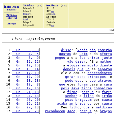
Alfabética
[
«
»
]
Freqüência
[
«
»
]
Índice
Ajuda
delatando 0
1111 16
Imprimir
delatar 0
1102
ou
delator
1
1098
sem
Biblioteca
dele 1084
1084 dele
IntraText
deleã
1
1075 17
delega 0
1046 nós
Èulogos
delegado 0
1039
era
1-5
Livro  Capítulo,Verso
   1 
  Gn    3,  3
|          
disse
: ‘
Vocês
não
comerão
   2 
  Gn    4,  5
|         
gostou
 de 
Caim
 e da 
oferta
   3 
  Gn    8,  9
|       
pegou
-a e a 
fez
entrar
junto
   4 
  Gn   12, 12
|             
vão
dizer
: ‘É a 
mulher
   5 
  Gn   12, 15
|           a 
elogiaram
muito
diante
   6 
  Gn   13, 14
|           
depois
que
Ló
 se 
separou
   7 
  Gn   17, 19
|          ele e com os 
descendentes
   8 
  Gn   17, 20
|            
gerar
doze
príncipes
, e 
   9 
  Gn   18, 18
|            
poderosa
, e 
que
através
  10
  Gn   19,  3
|         
que
 eles 
foram
 para a 
casa
  11 
  Gn   19, 16
|          
pois
Javé
tinha
compaixão
  12 
  Gn   21, 18
|           o 
firme
, 
porque
 eu 
farei
  13 
  Gn   24, 48
|            
senhor
 a 
filha
 do 
irmão
  14 
  Gn   26, 20
|            
pois
brigavam
 por 
causa
  15 
  Gn   26, 21
|        
acabaram
brigando
 por 
causa
  16 
  Gn   27, 13
|          Meu 
filho
, 
que
 a 
maldição
  17 
  Gn   27, 23
|  
reconheceu
Jacó
, 
porque
 os 
braços