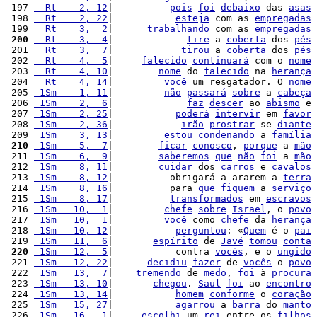
 197 
  Rt    2, 12
|          
pois
foi
debaixo
 das 
asas
 198 
  Rt    2, 22
|           
esteja
 com as 
empregadas
 199 
  Rt    3,  2
|      
trabalhando
 com as 
empregadas
 200
  Rt    3,  4
|             
tire
 a 
coberta
 dos 
pés
 201 
  Rt    3,  7
|            
tirou
 a 
coberta
 dos 
pés
 202 
  Rt    4,  5
|     
falecido
continuará
 com o 
nome
 203 
  Rt    4, 10
|        
nome
 do 
falecido
 na 
herança
 204 
  Rt    4, 14
|         
você
 um resgatador. O 
nome
 205 
 1Sm    1, 11
|         
não
passará
sobre
 a 
cabeça
 206 
 1Sm    2,  6
|             
faz
descer
 ao 
abismo
 e 
 207 
 1Sm    2, 25
|           
poderá
intervir
 em 
favor
 208 
 1Sm    2, 36
|            
irão
prostrar
-se 
diante
 209 
 1Sm    3, 13
|         
estou
condenando
 a 
família
 210
 1Sm    5,  7
|        
ficar
conosco
, 
porque
 a 
mão
 211 
 1Sm    6,  9
|        
saberemos
que
não
foi
 a 
mão
 212 
 1Sm    8, 11
|        
cuidar
 dos 
carros
 e 
cavalos
 213 
 1Sm    8, 12
|          obrigará a ararem a 
terra
 214 
 1Sm    8, 16
|          para 
que
fiquem
 a 
serviço
 215 
 1Sm    8, 17
|          
transformados
 em 
escravos
 216 
 1Sm   10,  1
|         
chefe
sobre
Israel
, o 
povo
 217 
 1Sm   10,  1
|         
você
 como 
chefe
 da 
herança
 218 
 1Sm   10, 12
|           
perguntou
: «
Quem
 é o 
pai
 219 
 1Sm   11,  6
|       
espírito
 de 
Javé
tomou
conta
 220
 1Sm   12,  5
|           contra 
vocês
, e o 
ungido
 221 
 1Sm   12, 22
|      
decidiu
fazer
 de 
vocês
 o 
povo
 222 
 1Sm   13,  7
|    
tremendo
 de 
medo
, 
foi
 à 
procura
 223 
 1Sm   13, 10
|       
chegou
. 
Saul
foi
 ao 
encontro
 224 
 1Sm   13, 14
|           
homem
conforme
 o 
coração
 225 
 1Sm   15, 27
|           
agarrou
 a 
barra
 do 
manto
 226 
 1Sm   16,  1
|     
escolhi
 um 
rei
 entre os 
filhos