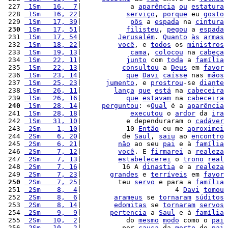
 227 
 1Sm   16,  7
|            a 
aparência
ou
estatura
 228 
 1Sm   16, 22
|           
serviço
, 
porque
 eu 
gosto
 229 
 1Sm   17, 39
|            
pôs
 a 
espada
 na 
cintura
 230
 1Sm   17, 51
|           
filisteu
, 
pegou
 a 
espada
 231 
 1Sm   17, 54
|         
Jerusalém
. 
Quanto
às
armas
 232 
 1Sm   18, 22
|         
você
, e 
todos
 os 
ministros
 233 
 1Sm   19, 13
|            
cama
, 
colocou
 na 
cabeça
 234 
 1Sm   22, 11
|           
junto
 com 
toda
 a 
família
 235 
 1Sm   22, 13
|          
consultou
 a 
Deus
 em 
favor
 236 
 1Sm   23, 14
|           
que
Davi
caísse
 nas 
mãos
 237 
 1Sm   25, 23
|      
jumento
, e 
prostrou
-se 
diante
 238 
 1Sm   26, 11
|        
lança
que
está
 na 
cabeceira
 239 
 1Sm   26, 16
|           
que
estavam
 na 
cabeceira
 240
 1Sm   28, 14
|     
perguntou
: «
Qual
 é a 
aparência
 241 
 1Sm   28, 18
|            
executou
 o 
ardor
 da 
ira
 242 
 1Sm   31, 10
|           e dependuraram o 
cadáver
 243 
 2Sm    1, 10
|           10 
Então
 eu me 
aproximei
 244 
 2Sm    6, 20
|          de 
Saul
, 
saiu
 ao 
encontro
 245 
 2Sm    6, 21
|         
não
 ao seu 
pai
 e à 
família
 246 
 2Sm    7, 12
|         
você
. E 
firmarei
 a 
realeza
 247 
 2Sm    7, 13
|         
estabelecerei
 o 
trono
real
 248 
 2Sm    7, 16
|          16 A 
dinastia
 e a 
realeza
 249 
 2Sm    7, 23
|       
grandes
 e 
terríveis
 em 
favor
 250
 2Sm    7, 25
|         teu 
servo
 e para a 
família
 251 
 2Sm    8,  4
|                       4 
Davi
tomou
 252 
 2Sm    8,  6
|        
arameus
 se 
tornaram
súditos
 253 
 2Sm    8, 14
|        
edomitas
 se 
tornaram
servos
 254 
 2Sm    9,  9
|       
pertencia
 a 
Saul
 e à 
família
 255 
 2Sm   10,  2
|           do 
mesmo
modo
 como o 
pai
 256 
 2Sm   10,  2
|          por 
causa
 da 
morte
 do 
pai