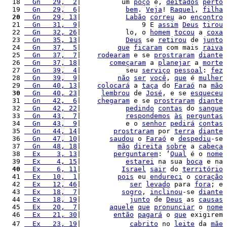
  18 
  Gn   29,  2
|          um 
poço
 e, 
deitados
perto
  19 
  Gn   29,  6
|           
bem
. 
Veja
! 
Raquel
, 
filha
  20
  Gn   29, 13
|           
Labão
correu
 ao 
encontro
  21 
  Gn   31,  9
|               9 E 
assim
Deus
tirou
  22 
  Gn   32, 26
|           lo, o 
homem
tocou
 a 
coxa
  23 
  Gn   35, 13
|           
Deus
 se 
retirou
 de 
junto
  24 
  Gn   37,  5
|         
que
ficaram
 com mais 
raiva
  25 
  Gn   37,  7
|    
rodearam
 e se 
prostraram
diante
  26 
  Gn   37, 18
|       
começaram
 a 
planejar
 a 
morte
  27 
  Gn   39,  4
|           seu 
serviço
pessoal
: 
fez
  28 
  Gn   39,  9
|         
não
ser
você
, 
que
 é 
mulher
  29 
  Gn   40, 13
|    
colocará
 a 
taça
 do 
Faraó
 na 
mão
  30
  Gn   40, 23
|     
lembrou
 de 
José
, e se 
esqueceu
  31 
  Gn   42,  6
|    
chegaram
 e se 
prostraram
diante
  32 
  Gn   42, 22
|           
pedindo
contas
 do 
sangue
  33 
  Gn   43,  7
|           
respondemos
às
perguntas
  34 
  Gn   43,  9
|           e o 
senhor
pedirá
contas
  35 
  Gn   44, 14
|        
prostraram
 por 
terra
diante
  36 
  Gn   47, 10
|       
saudou
 o 
Faraó
 e 
despediu
-se 
  37 
  Gn   48, 18
|         
mão
direita
sobre
 a 
cabeça
  38 
  Ex    3, 13
|        
perguntarem
: ‘
Qual
 é o 
nome
  39 
  Ex    4, 15
|           
estarei
 na sua 
boca
 e na 
  40
  Ex    6, 11
|          
Israel
sair
 do 
território
  41 
  Ex   10,  1
|         
pois
 eu 
endureci
 o 
coração
  42 
  Ex   12, 46
|            
ser
levado
 para 
fora
; e 
  43 
  Ex   18,  7
|          
sogro
, 
inclinou
-se 
diante
  44 
  Ex   18, 19
|            
junto
 de 
Deus
 as 
causas
  45 
  Ex   20,  7
|       
aquele
que
pronunciar
 o 
nome
  46 
  Ex   21, 30
|        
então
pagará
 o 
que
 exigirem 
  47 
  Ex   23, 19
|            
cabrito
 no 
leite
 da 
mãe