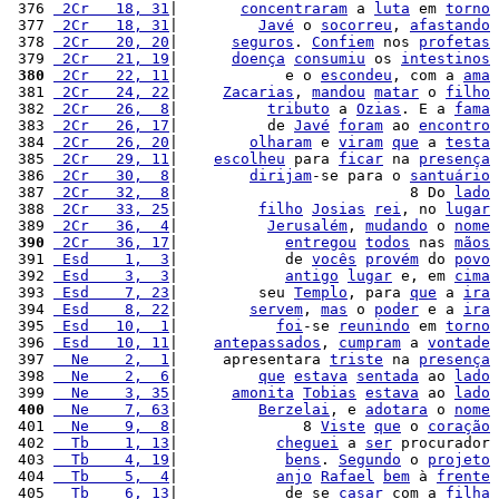
 376 
 2Cr   18, 31
|       
concentraram
 a 
luta
 em 
torno
 377 
 2Cr   18, 31
|         
Javé
 o 
socorreu
, 
afastando
 378 
 2Cr   20, 20
|      
seguros
. 
Confiem
 nos 
profetas
 379 
 2Cr   21, 19
|      
doença
consumiu
 os 
intestinos
 380
 2Cr   22, 11
|            e o 
escondeu
, com a 
ama
 381 
 2Cr   24, 22
|     
Zacarias
, 
mandou
matar
 o 
filho
 382 
 2Cr   26,  8
|          
tributo
 a 
Ozias
. E a 
fama
 383 
 2Cr   26, 17
|          de 
Javé
foram
 ao 
encontro
 384 
 2Cr   26, 20
|        
olharam
 e 
viram
que
 a 
testa
 385 
 2Cr   29, 11
|    
escolheu
 para 
ficar
 na 
presença
 386 
 2Cr   30,  8
|        
dirijam
-se para o 
santuário
 387 
 2Cr   32,  8
|                          8 Do 
lado
 388 
 2Cr   33, 25
|         
filho
Josias
rei
, no 
lugar
 389 
 2Cr   36,  4
|          
Jerusalém
, 
mudando
 o 
nome
 390
 2Cr   36, 17
|            
entregou
todos
 nas 
mãos
 391 
 Esd    1,  3
|            de 
vocês
provém
 do 
povo
 392 
 Esd    3,  3
|            
antigo
lugar
 e, em 
cima
 393 
 Esd    7, 23
|         seu 
Templo
, para 
que
 a 
ira
 394 
 Esd    8, 22
|        
servem
, 
mas
 o 
poder
 e a 
ira
 395 
 Esd   10,  1
|           
foi
-se 
reunindo
 em 
torno
 396 
 Esd   10, 11
|    
antepassados
, 
cumpram
 a 
vontade
 397 
  Ne    2,  1
|     apresentara 
triste
 na 
presença
 398 
  Ne    2,  6
|         
que
estava
sentada
 ao 
lado
 399 
  Ne    3, 35
|      
amonita
Tobias
estava
 ao 
lado
 400
  Ne    7, 63
|         
Berzelai
, e 
adotara
 o 
nome
 401 
  Ne    9,  8
|              8 
Viste
que
 o 
coração
 402 
  Tb    1, 13
|           
cheguei
 a 
ser
 procurador 
 403 
  Tb    4, 19
|            
bens
. 
Segundo
 o 
projeto
 404 
  Tb    5,  4
|           
anjo
Rafael
bem
 à 
frente
 405 
  Tb    6, 13
|            de se 
casar
 com a 
filha