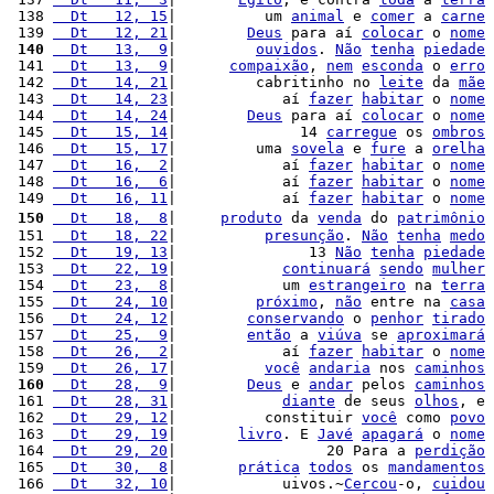
 138 
  Dt   12, 15
|          um 
animal
 e 
comer
 a 
carne
 139 
  Dt   12, 21
|        
Deus
 para aí 
colocar
 o 
nome
 140
  Dt   13,  9
|         
ouvidos
. 
Não
tenha
piedade
 141 
  Dt   13,  9
|      
compaixão
, 
nem
esconda
 o 
erro
 142 
  Dt   14, 21
|         cabritinho no 
leite
 da 
mãe
 143 
  Dt   14, 23
|            aí 
fazer
habitar
 o 
nome
 144 
  Dt   14, 24
|        
Deus
 para aí 
colocar
 o 
nome
 145 
  Dt   15, 14
|              14 
carregue
 os 
ombros
 146 
  Dt   15, 17
|         uma 
sovela
 e 
fure
 a 
orelha
 147 
  Dt   16,  2
|            aí 
fazer
habitar
 o 
nome
 148 
  Dt   16,  6
|            aí 
fazer
habitar
 o 
nome
 149 
  Dt   16, 11
|            aí 
fazer
habitar
 o 
nome
 150
  Dt   18,  8
|     
produto
 da 
venda
 do 
patrimônio
 151 
  Dt   18, 22
|          
presunção
. 
Não
tenha
medo
 152 
  Dt   19, 13
|               13 
Não
tenha
piedade
 153 
  Dt   22, 19
|            
continuará
sendo
mulher
 154 
  Dt   23,  8
|            um 
estrangeiro
 na 
terra
 155 
  Dt   24, 10
|         
próximo
, 
não
 entre na 
casa
 156 
  Dt   24, 12
|        
conservando
 o 
penhor
tirado
 157 
  Dt   25,  9
|        
então
 a 
viúva
 se 
aproximará
 158 
  Dt   26,  2
|            aí 
fazer
habitar
 o 
nome
 159 
  Dt   26, 17
|          
você
andaria
 nos 
caminhos
 160
  Dt   28,  9
|        
Deus
 e 
andar
 pelos 
caminhos
 161 
  Dt   28, 31
|            
diante
 de seus 
olhos
, e 
 162 
  Dt   29, 12
|          constituir 
você
 como 
povo
 163 
  Dt   29, 19
|       
livro
. E 
Javé
apagará
 o 
nome
 164 
  Dt   29, 20
|                 20 Para a 
perdição
 165 
  Dt   30,  8
|       
prática
todos
 os 
mandamentos
 166 
  Dt   32, 10
|            uivos.~
Cercou
-o, 
cuidou