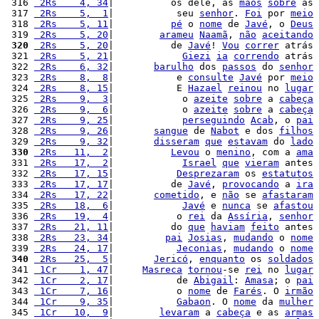
 316 
 2Rs    4, 34
|          os dele, as 
mãos
sobre
 as 
 317 
 2Rs    5,  1
|           seu 
senhor
. 
Foi
 por 
meio
 318 
 2Rs    5, 11
|          
pé
 o 
nome
 de 
Javé
, o 
Deus
 319 
 2Rs    5, 20
|        
arameu
Naamã
, 
não
aceitando
 320
 2Rs    5, 20
|          de 
Javé
! 
Vou
correr
 atrás 
 321 
 2Rs    5, 21
|            
Giezi
ia
correndo
 atrás 
 322 
 2Rs    6, 32
|       
barulho
 dos 
passos
 do 
senhor
 323 
 2Rs    8,  8
|           e 
consulte
Javé
 por 
meio
 324 
 2Rs    8, 15
|           E 
Hazael
reinou
 no 
lugar
 325 
 2Rs    9,  3
|            o 
azeite
sobre
 a 
cabeça
 326 
 2Rs    9,  6
|            o 
azeite
sobre
 a 
cabeça
 327 
 2Rs    9, 25
|            
perseguindo
Acab
, o 
pai
 328 
 2Rs    9, 26
|       
sangue
 de 
Nabot
 e dos 
filhos
 329 
 2Rs    9, 32
|       
disseram
que
estavam
 do 
lado
 330
 2Rs   11,  2
|          
Levou
 o 
menino
, com a 
ama
 331 
 2Rs   17,  2
|            
Israel
que
vieram
 antes 
 332 
 2Rs   17, 15
|           
Desprezaram
 os 
estatutos
 333 
 2Rs   17, 17
|          de 
Javé
, 
provocando
 a 
ira
 334 
 2Rs   17, 22
|       
cometido
, e 
não
 se 
afastaram
 335 
 2Rs   18,  6
|            
Javé
 e 
nunca
 se 
afastou
 336 
 2Rs   19,  4
|           o 
rei
 da 
Assíria
, 
senhor
 337 
 2Rs   21, 11
|          do 
que
haviam
feito
 antes 
 338 
 2Rs   23, 34
|         
pai
Josias
, 
mudando
 o 
nome
 339 
 2Rs   24, 17
|           
Jeconias
, 
mudando
 o 
nome
 340
 2Rs   25,  5
|       
Jericó
, 
enquanto
 os 
soldados
 341 
 1Cr    1, 47
|     
Masreca
tornou
-se 
rei
 no 
lugar
 342 
 1Cr    2, 17
|           de 
Abigail
: 
Amasa
; o 
pai
 343 
 1Cr    7, 16
|           o 
nome
 de 
Farés
. O 
irmão
 344 
 1Cr    9, 35
|           
Gabaon
. O 
nome
 da 
mulher
 345 
 1Cr   10,  9
|        
levaram
 a 
cabeça
 e as 
armas