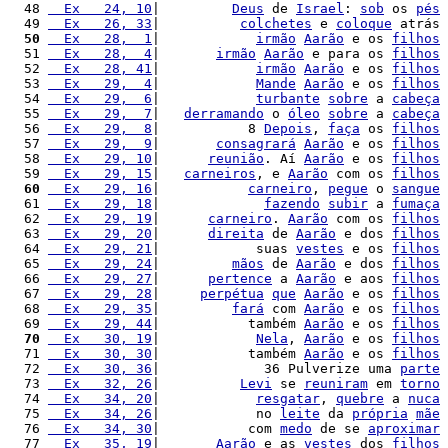
  48 
  Ex   24, 10
|         
Deus
 de 
Israel
: 
sob
 os 
pés
  49 
  Ex   26, 33
|          
colchetes
 e 
coloque
 atrás 
  50
  Ex   28,  1
|            
irmão
Aarão
 e os 
filhos
  51 
  Ex   28,  4
|       
irmão
Aarão
 e para os 
filhos
  52 
  Ex   28, 41
|            
irmão
Aarão
 e os 
filhos
  53 
  Ex   29,  4
|            
Mande
Aarão
 e os 
filhos
  54 
  Ex   29,  6
|            
turbante
sobre
 a 
cabeça
  55 
  Ex   29,  7
|   
derramando
 o 
óleo
sobre
 a 
cabeça
  56 
  Ex   29,  8
|           8 
Depois
, 
faça
 os 
filhos
  57 
  Ex   29,  9
|       
consagrará
Aarão
 e os 
filhos
  58 
  Ex   29, 10
|      
reunião
. Aí 
Aarão
 e os 
filhos
  59 
  Ex   29, 15
|   
carneiros
, e 
Aarão
 com os 
filhos
  60
  Ex   29, 16
|           
carneiro
, 
pegue
 o 
sangue
  61 
  Ex   29, 18
|             
fazendo
subir
 a 
fumaça
  62 
  Ex   29, 19
|      
carneiro
. 
Aarão
 com os 
filhos
  63 
  Ex   29, 20
|      
direita
 de 
Aarão
 e dos 
filhos
  64 
  Ex   29, 21
|            suas 
vestes
 e os 
filhos
  65 
  Ex   29, 24
|         
mãos
 de 
Aarão
 e dos 
filhos
  66 
  Ex   29, 27
|      
pertence
 a 
Aarão
 e aos 
filhos
  67 
  Ex   29, 28
|     
perpétua
que
Aarão
 e os 
filhos
  68 
  Ex   29, 35
|         
fará
 com 
Aarão
 e os 
filhos
  69 
  Ex   29, 44
|           também 
Aarão
 e os 
filhos
  70
  Ex   30, 19
|            
Nela
, 
Aarão
 e os 
filhos
  71 
  Ex   30, 30
|           também 
Aarão
 e os 
filhos
  72 
  Ex   30, 36
|             36 Pulverize uma 
parte
  73 
  Ex   32, 26
|          
Levi
 se 
reuniram
 em 
torno
  74 
  Ex   34, 20
|            
resgatar
, 
quebre
 a 
nuca
  75 
  Ex   34, 26
|            no 
leite
 da 
própria
mãe
  76 
  Ex   34, 30
|           com 
medo
 de se 
aproximar
  77 
  Ex   35, 19
|       
Aarão
 e as 
vestes
 dos 
filhos