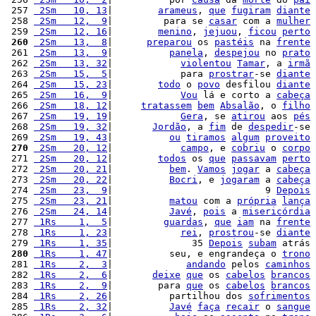
 257 
 2Sm   10, 13
|        
arameus
, 
que
fugiram
diante
 258 
 2Sm   12,  9
|         para se 
casar
 com a 
mulher
 259 
 2Sm   12, 16
|        
menino
, 
jejuou
, 
ficou
perto
 260
 2Sm   13,  8
|      
preparou
 os 
pastéis
 na 
frente
 261 
 2Sm   13,  9
|          
panela
, 
despejou
 no 
prato
 262 
 2Sm   13, 32
|            
violentou
Tamar
, a 
irmã
 263 
 2Sm   15,  5
|            para 
prostrar
-se 
diante
 264 
 2Sm   15, 23
|        
todo
 o 
povo
 desfilou 
diante
 265 
 2Sm   16,  9
|            
Vou
 lá e corto a 
cabeça
 266 
 2Sm   18, 12
|     
tratassem
bem
Absalão
, o 
filho
 267 
 2Sm   19, 19
|            
Gera
, se 
atirou
 aos 
pés
 268 
 2Sm   19, 32
|       
Jordão
, a 
fim
 de 
despedir
-se 
 269 
 2Sm   19, 43
|          
ou
tiramos
algum
proveito
 270
 2Sm   20, 12
|            
campo
, e 
cobriu
 o 
corpo
 271 
 2Sm   20, 12
|        
todos
 os 
que
passavam
perto
 272 
 2Sm   20, 21
|          
bem
. 
Vamos
jogar
 a 
cabeça
 273 
 2Sm   20, 22
|          
Bocri
, e 
jogaram
 a 
cabeça
 274 
 2Sm   23,  9
|                           9 
Depois
 275 
 2Sm   23, 21
|          
matou
 com a 
própria
lança
 276 
 2Sm   24, 14
|          
Javé
, 
pois
 a 
misericórdia
 277 
 1Rs    1,  5
|         
guardas
, 
que
iam
 na 
frente
 278 
 1Rs    1, 23
|            
rei
, 
prostrou
-se 
diante
 279 
 1Rs    1, 35
|              35 
Depois
subam
 atrás 
 280
 1Rs    1, 47
|          seu, e engrandeça o 
trono
 281 
 1Rs    2,  3
|             
andando
 pelos 
caminhos
 282 
 1Rs    2,  6
|       
deixe
que
 os 
cabelos
brancos
 283 
 1Rs    2,  9
|        para 
que
 os 
cabelos
brancos
 284 
 1Rs    2, 26
|          partilhou dos 
sofrimentos
 285 
 1Rs    2, 32
|          
Javé
faça
recair
 o 
sangue