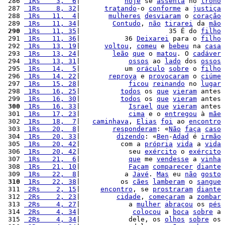
 286 
 1Rs    3,  6
|           
hoje
 se 
assenta
 no 
trono
 287 
 1Rs    8, 32
|      
tratando
-o 
conforme
 a 
justiça
 288 
 1Rs   11,  4
|       
mulheres
desviaram
 o 
coração
 289 
 1Rs   11, 34
|        
Contudo
, 
não
tirarei
 da 
mão
 290
 1Rs   11, 35
|                      35 É do 
filho
 291 
 1Rs   11, 36
|           36 
Deixarei
 para o 
filho
 292 
 1Rs   13, 19
|      
voltou
, 
comeu
 e 
bebeu
 na 
casa
 293 
 1Rs   13, 24
|        
leão
que
 o 
matou
. O 
cadáver
 294 
 1Rs   13, 31
|            
ossos
 ao 
lado
 dos 
ossos
 295 
 1Rs   14,  5
|           um 
oráculo
sobre
 o 
filho
 296 
 1Rs   14, 22
|       
reprova
 e 
provocaram
 o 
ciúme
 297 
 1Rs   15, 28
|            
ficou
reinando
 no 
lugar
 298 
 1Rs   16, 25
|          
todos
 os 
que
vieram
 antes 
 299 
 1Rs   16, 30
|          
todos
 os 
que
vieram
 antes 
 300
 1Rs   16, 33
|            
Israel
que
vieram
 antes 
 301 
 1Rs   17, 23
|            
cima
 e o 
entregou
 à 
mãe
 302 
 1Rs   18,  7
|   
caminhava
, 
Elias
foi
 ao 
encontro
 303 
 1Rs   20,  8
|        
responderam
: «
Não
faça
caso
 304 
 1Rs   20, 33
|         
dizendo
: «
Ben
-
Adad
 é 
irmão
 305 
 1Rs   20, 42
|          com a 
própria
vida
 a 
vida
 306 
 1Rs   20, 42
|            seu 
exército
 o 
exército
 307 
 1Rs   21,  6
|            
que
 me 
vendesse
 a 
vinha
 308 
 1Rs   21, 10
|            
Façam
comparecer
diante
 309 
 1Rs   22,  8
|           a 
Javé
. 
Mas
 eu 
não
gosto
 310
 1Rs   22, 38
|          os 
cães
lamberam
 o 
sangue
 311 
 2Rs    2, 15
|     
encontro
, se 
prostraram
diante
 312 
 2Rs    2, 23
|         
cidade
, 
começaram
 a 
zombar
 313 
 2Rs    4, 27
|            a 
mulher
abraçou
 os 
pés
 314 
 2Rs    4, 34
|             
colocou
 a 
boca
sobre
 a 
 315 
 2Rs    4, 34
|            dele, os 
olhos
sobre
 os 