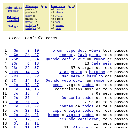
Alfabética
[
«
»
]
Freqüência
[
«
»
]
Índice
Ajuda
passivo 0
49
membros
Imprimir
passivos 0
49
oriental
passo
35
49
ovelha
Biblioteca
passos 49
49 passos
IntraText
passou
120
49
peça
pastagem
11
49
possível
Èulogos
pastagens
59
49
preso
Livro  Capítulo,Verso
 1 
  Gn    3, 10
|    
homem
respondeu
: «
Ouvi
 teus 
passos
 2 
  Gn   24, 27
|        
senhor
. 
Javé
guiou
 meus 
passos
 3 
 2Sm    5, 24
|  
Quando
você
ouvir
 um 
rumor
 de 
passos
 4 
 2Sm    6, 13
|                   13 
Cada
seis
passos
 5 
 2Sm   22, 37
|             37 Alargas os meus 
passos
 6 
 1Rs   14,  6
|        
Aías
ouviu
 o 
barulho
 de 
passos
 7 
 2Rs    6, 32
|         
Não
será
 o 
barulho
 dos 
passos
 8 
 1Cr   14, 15
|  
Quando
você
ouvir
 um 
rumor
 de 
passos
 9 
  Jo   13, 27
|     
cepo
, vigias 
todos
 os meus 
passos
10
  Jo   14, 16
|      controlarias mais os meus 
passos
11 
  Jo   18,  7
|                      7 Os seus 
passos
12 
  Jo   31,  4
|        
não
conta
todos
 os meus 
passos
13 
  Jo   31,  7
|                   7 Se os meus 
passos
14 
  Jo   31, 37
|        
contas
 de 
todos
 os meus 
passos
15 
  Jo   33, 11
|     
cepo
 e 
vigia
todos
 os meus 
passos
16 
  Jo   34, 21
|   
homem
 e 
vigiam
todos
 os seus 
passos
17 
  Sl   17,  5
|        
pés
não
vacilaram
, meus 
passos
18 
  Sl   17, 11
|                       11  seus 
passos
19 
  Sl   18, 37
|          37  
Alargaste
 os meus 
passos