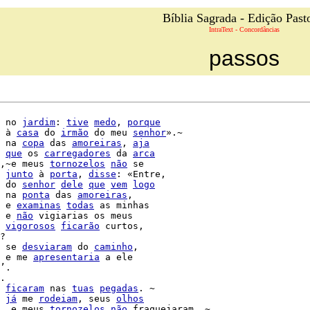
Bíblia Sagrada - Edição Past
IntraText - Concordâncias
passos
 no 
jardim
: 
tive
medo
, 
porque
 à 
casa
 do 
irmão
 do meu 
senhor
».~

 na 
copa
 das 
amoreiras
, 
aja
que
 os 
carregadores
 da 
arca
,~e meus 
tornozelos
não
 se

junto
 à 
porta
, 
disse
: «Entre,

 do 
senhor
dele
que
vem
logo
 na 
ponta
 das 
amoreiras
,

 e 
examinas
todas
 e 
não
 vigiarias os meus

vigorosos
ficarão
 curtos,

?

 se 
desviaram
 do 
caminho
,

 e me 
apresentaria
 a ele

’.

.

ficaram
 nas 
tuas
pegadas
. ~

já
 me 
rodeiam
, seus 
olhos
, e meus 
tornozelos
não