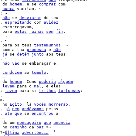
 do 
homem
, e se 
compraz
 com

nunca
 vacilam. ~

; ~

não
 se 
desviaram
 do teu

, 
espreitando
 com 
avidez
 escorregavam, ~

 para 
estas
ruínas
sem
fim
:

. ~

. ~

 para os teus 
testemunhos
 com a tua 
promessa
 e 
não
já
 se 
detêm
junto
 aos teus

. ~

não
vão
 se embaraçar e,

.~

conduzem
 ao 
túmulo
.

.~

 do 
homem
. Como 
poderia
alguém
levam
 para o 
mal
, e eles

; 
fazem
 para si 
trilhos
tortuosos
.

».

 no 
Egito
: lá 
vocês
morrerão
.

, 
já
nem
andávamos
 pelas

, 
até
que
 se 
encontrou
 a

.~

 de um 
mensageiro
que
anuncia
 no 
caminho
 da 
paz
.»~

*
?~
Última
advertência
 -