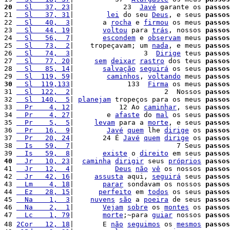
20
  Sl   37, 23
|            23  
Javé
 garante os 
passos
21 
  Sl   37, 31
|        
lei
 do seu 
Deus
, e seus 
passos
22 
  Sl   40,  3
|       a 
rocha
 e 
firmou
 os meus 
passos
23 
  Sl   44, 19
|       
voltou
 para 
trás
, nossos 
passos
24 
  Sl   56,  7
|       
escondem
 e 
observam
 meus 
passos
25 
  Sl   73,  2
|    tropeçavam; um 
nada
, e meus 
passos
26 
  Sl   74,  3
|                 3  
Dirige
 teus 
passos
27 
  Sl   77, 20
|     
sem
deixar
rastro
 dos teus 
passos
28 
  Sl   85, 14
|       
salvação
seguirá
 os seus 
passos
29 
  Sl  119, 59
|        
caminhos
, 
voltando
 meus 
passos
30
  Sl  119,133
|             133  
Firma
 os meus 
passos
31 
  Sl  122,  2
|                      2  Nossos 
passos
32 
  Sl  140,  5
| 
planejam
 tropeços para os meus 
passos
33 
  Pr    4, 12
|           12 Ao 
caminhar
, seus 
passos
34 
  Pr    4, 27
|        e 
afaste
 do 
mal
 os seus 
passos
35 
  Pr    5,  5
|     
levam
 para a 
morte
, e seus 
passos
36 
  Pr   16,  9
|        
Javé
quem
 lhe 
dirige
 os 
passos
37 
  Pr   20, 24
|       24 É 
Javé
quem
dirige
 os 
passos
38 
  Is   59,  7
|                         7 Seus 
passos
39 
  Is   59,  8
|       
existe
 o 
direito
 em seus 
passos
40
  Jr   10, 23
|  
caminha
dirigir
 seus 
próprios
passos
41 
  Jr   12,  4
|          
Deus
não
vê
 os nossos 
passos
42 
  Jr   42, 16
|     
assusta
 aqui, 
seguirá
 seus 
passos
43 
  Lm    4, 18
|       
parar
 sondavam os nossos 
passos
44 
  Ez   28, 15
|      
perfeito
 em 
todos
 os seus 
passos
45 
  Na    1,  3
|    
nuvens
são
 a 
poeira
 de seus 
passos
46 
  Na    2,  1
|       
Vejam
sobre
 os 
montes
 os 
passos
47 
  Lc    1, 79
|       
morte
;~para 
guiar
 nossos 
passos
48 
2Cor   12, 18
|       E 
não
seguimos
 os 
mesmos
passos