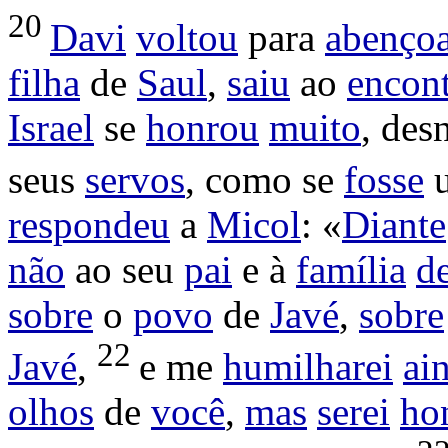
20
Davi
voltou
para
abenço
filha
de
Saul
,
saiu
ao
encon
Israel
se
honrou
muito
,
des
seus
servos
, como se
fosse
respondeu
a
Micol
: «
Diante
não
ao seu
pai
e à
família
d
sobre
o
povo
de
Javé
,
sobre
22
Javé
,
e me
humilharei
ai
olhos
de
você
,
mas
serei
ho