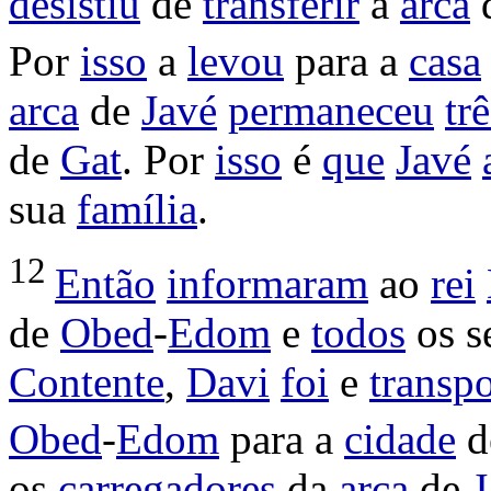
desistiu
de
transferir
a
arca
Por
isso
a
levou
para a
casa
arca
de
Javé
permaneceu
trê
de
Gat
. Por
isso
é
que
Javé
sua
família
.
12
Então
informaram
ao
rei
de
Obed
-
Edom
e
todos
os s
Contente
,
Davi
foi
e
transp
Obed
-
Edom
para a
cidade
d
os
carregadores
da
arca
de
J