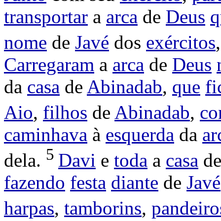
transportar
a
arca
de
Deus
q
nome
de
Javé
dos
exércitos
Carregaram
a
arca
de
Deus
da
casa
de
Abinadab
,
que
fi
Aio
,
filhos
de
Abinadab
,
co
caminhava
à
esquerda
da
ar
5
dela.
Davi
e
toda
a
casa
d
fazendo
festa
diante
de
Javé
harpas
,
tamborins
,
pandeiro