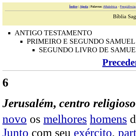
Índice
|
Ajuda
|
Palavras
:
Alfabética
-
Freqüência
Bíblia Sag
ANTIGO TESTAMENTO
PRIMEIRO E SEGUNDO SAMUEL
SEGUNDO LIVRO DE SAMUE
Precede
6
Jerusalém
,
centro
religioso
novo
os
melhores
homens
d
Junto
com seu
exército
,
par