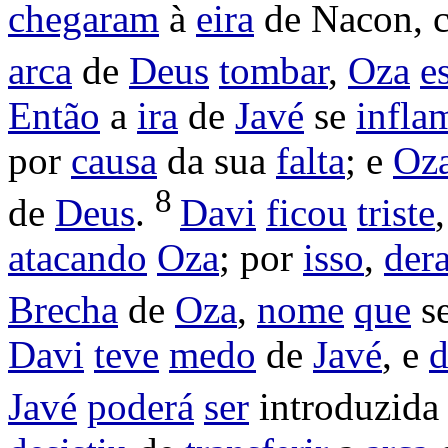
chegaram
à
eira
de
Nacon
,
arca
de
Deus
tombar
,
Oza
e
Então
a
ira
de
Javé
se
infla
por
causa
da sua
falta
; e
Oz
8
de
Deus
.
Davi
ficou
triste
atacando
Oza
; por
isso
,
der
Brecha
de
Oza
,
nome
que
s
Davi
teve
medo
de
Javé
, e
d
Javé
poderá
ser
introduzida