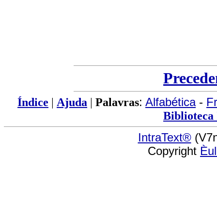
Precede
Índice
|
Ajuda
|
Palavras
:
Alfabética
-
F
Biblioteca
IntraText®
(V7n
Copyright
Èu