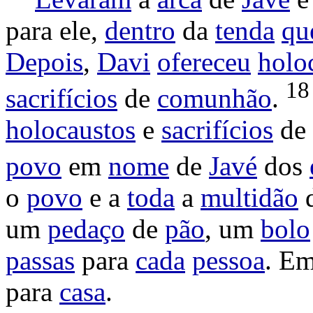
para ele,
dentro
da
tenda
qu
Depois
,
Davi
ofereceu
holo
1
sacrifícios
de
comunhão
.
holocaustos
e
sacrifícios
de
povo
em
nome
de
Javé
dos
o
povo
e a
toda
a
multidão
um
pedaço
de
pão
, um
bolo
passas
para
cada
pessoa
. E
para
casa
.