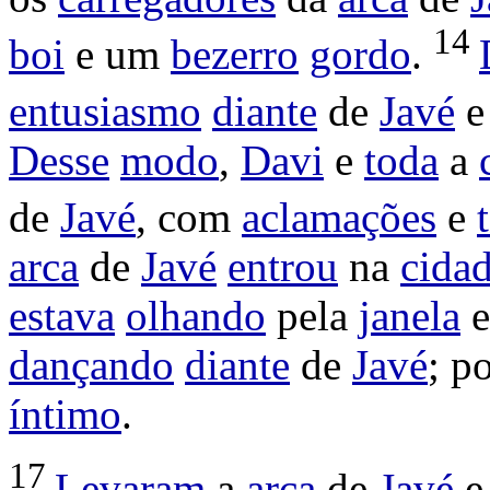
14
boi
e um
bezerro
gordo
.
entusiasmo
diante
de
Javé
Desse
modo
,
Davi
e
toda
a
de
Javé
, com
aclamações
e
arca
de
Javé
entrou
na
cida
estava
olhando
pela
janela
dançando
diante
de
Javé
; p
íntimo
.
17
Levaram
a
arca
de
Javé
e