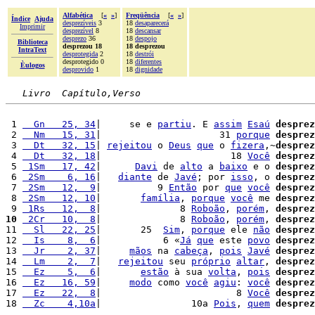
Alfabética
[
«
»
]
Freqüência
[
«
»
]
Índice
Ajuda
desprezíveis
3
18
desaparecerá
Imprimir
desprezível
8
18
descansar
desprezo
36
18
despojo
Biblioteca
desprezou 18
18 desprezou
IntraText
desprotegida
2
18
destrói
desprotegido 0
18
diferentes
Èulogos
desprovido
1
18
dignidade
Livro  Capítulo,Verso
 1 
  Gn   25, 34
|     se e 
partiu
. E 
assim
Esaú
desprez
 2 
  Nm   15, 31
|                     31 
porque
desprez
 3 
  Dt   32, 15
| 
rejeitou
 o 
Deus
que
 o 
fizera
,~
desprez
 4 
  Dt   32, 18
|                       18 
Você
desprez
 5 
 1Sm   17, 42
|      
Davi
 de 
alto
 a 
baixo
 e o 
desprez
 6 
 2Sm    6, 16
|   
diante
 de 
Javé
; por 
isso
, o 
desprez
 7 
 2Sm   12,  9
|          9 
Então
 por 
que
você
desprez
 8 
 2Sm   12, 10
|       
família
, 
porque
você
 me 
desprez
 9 
 1Rs   12,  8
|              8 
Roboão
, 
porém
, 
desprez
10
 2Cr   10,  8
|              8 
Roboão
, 
porém
, 
desprez
11 
  Sl   22, 25
|       25  
Sim
, 
porque
 ele 
não
desprez
12 
  Is    8,  6
|           6 «
Já
que
 este 
povo
desprez
13 
  Jr    2, 37
|     
mãos
 na 
cabeça
, 
pois
Javé
desprez
14 
  Lm    2,  7
|   
rejeitou
 seu 
próprio
altar
, 
desprez
15 
  Ez    5,  6
|       
estão
 à sua 
volta
, 
pois
desprez
16 
  Ez   16, 59
|     
modo
 como 
você
agiu
: 
você
desprez
17 
  Ez   22,  8
|                        8 
Você
desprez
18 
  Zc    4,10a
|                10a 
Pois
, 
quem
desprez