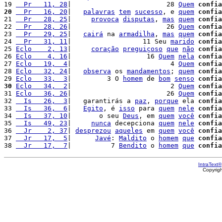
19 
  Pr   11, 28
|                        28 
Quem
confia
20
  Pr   16, 20
|   
palavras
tem
sucesso
, e 
quem
confia
21 
  Pr   28, 25
|     
provoca
disputas
, 
mas
quem
confia
22 
  Pr   28, 26
|                        26 
Quem
confia
23 
  Pr   29, 25
|   
cairá
 na 
armadilha
, 
mas
quem
confia
24 
  Pr   31, 11
|                  11 Seu 
marido
confia
25 
Eclo    2, 13
|     
coração
preguiçoso
que
não
confia
26 
Eclo    4, 16
|                   16 
Quem
nela
confia
27 
Eclo   19,  4
|                         4 
Quem
confia
28 
Eclo   32, 24
|   
observa
 os 
mandamentos
; 
quem
confia
29 
Eclo   33,  3
|         3 O 
homem
 de 
bom
senso
confia
30
Eclo   34,  2
|                         2 
Quem
confia
31 
Eclo   36, 26
|                        26 
Quem
confia
32 
  Is   26,  3
|   garantirás a 
paz
, 
porque
 ela 
confia
33 
  Is   36,  6
|   
Egito
, é 
isso
 para 
quem
nele
confia
34 
  Is   37, 10
|       o seu 
Deus
, em 
quem
você
confia
35 
  Is   49, 23
|     
nunca
 decepciona 
quem
nele
confia
36 
  Jr    2, 37
| 
desprezou
aqueles
 em 
quem
você
confia
37 
  Jr   17,  5
|      
Javé
: 
Maldito
 o 
homem
que
confia
38 
  Jr   17,  7
|          7 
Bendito
 o 
homem
que
confia
IntraText®
Copyrig