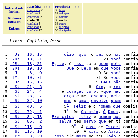
Alfabética
[
«
»
]
Freqüência
[
«
»
]
Índice
Ajuda
confessem
2
38
bons
Imprimir
confesso
3
38
coloquei
confessou
2
38
comum
Biblioteca
confia 38
38 confia
IntraText
confiada
5
38
couro
confiadas
1
38
dirigida
Èulogos
confiado
17
38
discípulo
Livro  Capítulo,Verso
 1 
  Jz   16, 15
|        
dizer
que
 me 
ama
 se 
não
confia
 2 
 2Rs   18, 21
|                        21 
Você
confia
 3 
 2Rs   18, 21
|   
Egito
, é 
isso
 para 
quem
nele
confia
 4 
 2Rs   19, 10
|         
Que
 o 
Deus
 em 
que
você
confia
 5 
  Jt    6,  9
|                      9 Se 
você
confia
 6 
 1Mc   10, 71
|                     71 Se 
você
confia
 7 
  Jo   15, 15
|                    15 
Deus
não
confia
 8 
  Sl   21,  8
|                  8  
Sim
, o 
rei
confia
 9 
  Sl   24,  4
|       e 
coração
puro
, ~
que
não
confia
10
  Sl   28,  7
|       
força
 e meu 
escudo
, 
nele
confia
11 
  Sl   32, 10
|        
mas
 o 
amor
envolve
quem
confia
*
12 
  Sl   40,  5
|        5
Feliz
 é o 
homem
que
confia
*
13 
  Sl   72,  1
|        1
  De 
Salomão
. 
Ó
Deus
, 
confia
14 
  Sl   84, 13
|   
Exércitos
, 
feliz
 o 
homem
que
confia
15 
  Sl   86,  2
|      
salva
 teu 
servo
que
 em ti 
confia
*
16 
  Sl  115,  9
|           9
  A 
casa
 de 
Israel
confia
17 
  Sl  115, 10
|            10  A 
casa
 de 
Aarão
confia
18 
  Pr    3, 29
|    
pois
 ele 
mora
 ao seu 
lado
 e 
confia