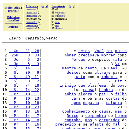
Alfabética
[
«
»
]
Freqüência
[
«
»
]
Índice
Ajuda
insensata
3
95 49
Imprimir
insensatas
2
95
construir
insensatez
16
95
egípcios
Biblioteca
insensato 95
95 insensato
IntraText
insensatos
50
95
mau
insensíveis
2
95
real
Èulogos
insensível
5
95
riqueza
Livro  Capítulo,Verso
 1 
  Gn   31, 28
|              e 
netos
. 
Você
foi
muito
 2 
 2Sm    3, 33
|          
Abner
precisava
morrer
 como 
 3 
  Jo    5,  2
|             
Porque
 o despeito 
mata
 o 
 4 
  Jo    5,  3
|                              3 
Vi
 um 
 5 
  Sl   14,  1
|         
mestre
 de 
canto
. De 
Davi
. ~O 
 6 
  Sl   39,  9
|           
deixes
 como 
ultraje
 para o 
 7 
  Sl   49, 11
|              
junto
 com o 
imbecil
 e o 
 8 
  Sl   53,  2
|                             2  
Diz
 o 
 9 
  Sl   74, 18
|        
inimigo
que
blasfema
, do 
povo
10
  Sl   74, 22
|              tua 
causa
! 
Lembra
-te do 
11 
  Pr   10,  1
|          
sábio
alegra
 o 
pai
; o 
filho
12 
  Pr   10, 13
|             
vara
 é para as 
costas
 do 
13 
  Pr   10, 18
|             
quem
espalha
 a 
calúnia
 é 
14 
  Pr   10, 23
|                                 23 O 
15 
  Pr   13, 16
|         
conhecimento
 de 
causa
, 
mas
 o 
16 
  Pr   14,  7
|           
Deixe
 a 
companhia
 do 
homem
17 
  Pr   14,  8
|          
caminho
, 
mas
 a 
estupidez
 do 
18 
  Pr   14, 16
|      
precavido
 e se 
afasta
 do 
mal
; o 
19 
  Pr   15,  7
|         
conhecimento
, 
mas
 a 
mente
 do 