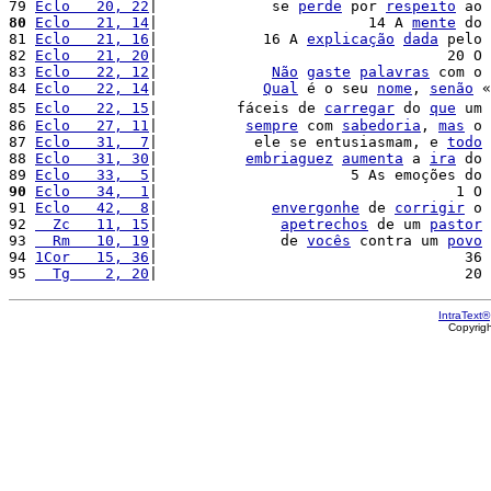
79 
Eclo   20, 22
|             se 
perde
 por 
respeito
 ao 
80
Eclo   21, 14
|                        14 A 
mente
 do 
81 
Eclo   21, 16
|            16 A 
explicação
dada
 pelo 
82 
Eclo   21, 20
|                                 20 O 
83 
Eclo   22, 12
|             
Não
gaste
palavras
 com o 
84 
Eclo   22, 14
|            
Qual
 é o seu 
nome
, 
senão
 «
85 
Eclo   22, 15
|         fáceis de 
carregar
 do 
que
 um 
86 
Eclo   27, 11
|          
sempre
 com 
sabedoria
, 
mas
 o 
87 
Eclo   31,  7
|           ele se entusiasmam, e 
todo
88 
Eclo   31, 30
|          
embriaguez
aumenta
 a 
ira
 do 
89 
Eclo   33,  5
|                      5 As emoções do 
90
Eclo   34,  1
|                                  1 O 
91 
Eclo   42,  8
|             
envergonhe
 de 
corrigir
 o 
92 
  Zc   11, 15
|              
apetrechos
 de um 
pastor
93 
  Rm   10, 19
|              de 
vocês
 contra um 
povo
94 
1Cor   15, 36
|                                   36 
95 
  Tg    2, 20
|                                   20 
IntraText®
Copyrig