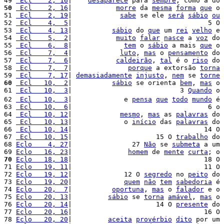
49 
 Ecl    2, 16
|    
desaparece
 para 
sempre
, como a do 
50
 Ecl    2, 16
|           
morre
 da 
mesma
forma
que
 o 
51 
 Ecl    2, 19
|            
sabe
 se ele 
será
sábio
ou
52 
 Ecl    4,  5
|                                  5 O 
53 
 Ecl    4, 13
|          
sábio
 do 
que
 um 
rei
velho
 e 
54 
 Ecl    5,  2
|           
muito
falar
nasce
 a 
voz
 do 
55 
 Ecl    6,  8
|             
tem
 o 
sábio
 a mais 
que
 o 
56 
 Ecl    7,  4
|            
luto
, 
mas
 o 
pensamento
 do 
57 
 Ecl    7,  6
|           
caldeirão
, 
tal
 é o 
riso
 do 
58 
 Ecl    7,  7
|              
porque
 a extorsão 
torna
59 
 Ecl    7, 17
| 
demasiadamente
injusto
, 
nem
 se 
torne
60
 Ecl   10,  2
|          
sábio
 se orienta 
bem
, 
mas
 o 
61 
 Ecl   10,  3
|                           3 
Quando
 o 
62 
 Ecl   10,  3
|             e 
pensa
que
todo
mundo
 é 
63 
 Ecl   10,  6
|                                  6 o 
64 
 Ecl   10, 12
|            
mesmo
, 
mas
 as 
palavras
 do 
65 
 Ecl   10, 13
|             o 
início
 das 
palavras
 do 
66 
 Ecl   10, 14
|                                 14 O 
67 
 Ecl   10, 15
|                     15 O 
trabalho
 do 
68 
Eclo    4, 27
|               27 
Não
 se 
submeta
 a um 
69 
Eclo   16, 23
|              
homem
 de 
mente
curta
; o 
70
Eclo   18, 18
|                                 18 O 
71 
Eclo   19, 11
|                                 11 O 
72 
Eclo   19, 12
|             12 O 
segredo
 no 
peito
 do 
73 
Eclo   19, 20
|             
quem
não
tem
sabedoria
 é 
74 
Eclo   20,  7
|          
oportuna
, 
mas
 o 
falador
 e o 
75 
Eclo   20, 13
|         
sábio
 se 
torna
amável
, 
mas
 o 
76 
Eclo   20, 14
|                     14 O 
presente
 do 
77 
Eclo   20, 16
|                                 16 O 
78 
Eclo   20, 20
|         
aceita
provérbio
dito
 por um 