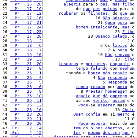
20
  Pr   15, 20
|        
alegria
 para o 
pai
, 
mas
filho
21 
  Pr   17, 10
|             do 
que
cem
golpes
 para o 
22 
  Pr   17, 12
|      
roubaram
 os 
filhotes
, do 
que
 um 
23 
  Pr   17, 16
|                     16 
Não
adianta
 o 
24 
  Pr   17, 21
|                      21 
Quem
gera
 um 
25 
  Pr   17, 24
|             
homem
inteligente
, 
mas
 o 
26 
  Pr   17, 25
|                             25 
Filho
27 
  Pr   17, 28
|                  28 
Quando
calado
, o 
28 
  Pr   18,  2
|                                  2 O 
29 
  Pr   18,  6
|                       6 Os 
lábios
 do 
30
  Pr   18,  7
|                          7 A 
boca
 do 
31 
  Pr   19, 10
|                      10 
Não
convém
 o 
32 
  Pr   19, 13
|                             13 
Filho
33 
  Pr   21, 20
|      
tesouros
 e 
perfumes
, 
enquanto
 o 
34 
  Pr   23,  9
|             
tempo
falando
 com 
nenhum
35 
  Pr   26,  1
|         também a 
honra
não
convém
 ao 
36 
  Pr   26,  4
|                    4 
Não
responda
 ao 
37 
  Pr   26,  5
|                        5 
Responda
 ao 
38 
  Pr   26,  6
|             
manda
recado
 por 
meio
 do 
39 
  Pr   26,  8
|               8 
Prestar
homenagem
 ao 
40
  Pr   26, 10
|             
aquele
que
dá
emprego
 ao 
41 
  Pr   26, 11
|             ao seu 
vômito
, 
assim
 é o 
42 
  Pr   26, 12
|              
Pode
-se 
esperar
 mais do 
43 
  Pr   28, 16
|                             16 
Chefe
44 
  Pr   28, 26
|            
Quem
confia
 em si 
mesmo
 é 
45 
  Pr   29, 11
|                                 11 O 
46 
  Pr   29, 20
|              
Pode
esperar
 mais de um 
47 
 Ecl    2, 14
|            
tem
 os 
olhos
abertos
, e o 
48 
 Ecl    2, 15
|            
ter
 o 
mesmo
destino
que
 o 