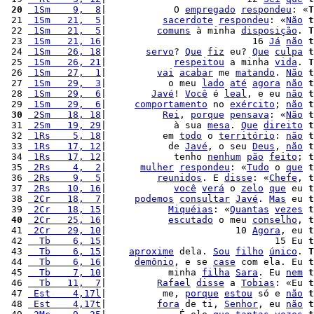
 20
 1Sm    9,  8
|            O 
empregado
respondeu
: «
T
 21 
 1Sm   21,  5
|          
sacerdote
respondeu
: «
Não
t
 22 
 1Sm   21,  5
|         
comuns
 à minha 
disposição
. 
T
 23 
 1Sm   21, 16
|                          16 
Já
não
t
 24 
 1Sm   26, 18
|       
servo
? 
Que
fiz
 eu? 
Que
culpa
t
 25 
 1Sm   26, 21
|            
respeitou
 a minha 
vida
. 
T
 26 
 1Sm   27,  1
|         
vai
acabar
 me 
matando
. 
Não
t
 27 
 1Sm   29,  3
|           o meu 
lado
até
agora
não
t
 28 
 1Sm   29,  6
|        
Javé
! 
Você
 é 
leal
, e eu 
não
t
 29 
 1Sm   29,  6
|     
comportamento
 no 
exército
; 
não
t
 30
 2Sm   18, 18
|          
Rei
, 
porque
pensava
: «
Não
t
 31 
 2Sm   19, 29
|            à sua 
mesa
. 
Que
direito
t
 32 
 1Rs    5, 18
|          em 
todo
 o 
território
: 
não
t
 33 
 1Rs   17, 12
|           de 
Javé
, o seu 
Deus
, 
não
t
 34 
 1Rs   17, 12
|            tenho 
nenhum
pão
feito
; 
t
 35 
 2Rs    4,  2
|      
mulher
respondeu
: «
Tudo
 o 
que
t
 36 
 2Rs    9,  5
|         
reunidos
. E 
disse
: «
Chefe
, 
t
 37 
 2Rs   10, 16
|            
você
verá
 o 
zelo
que
 eu 
t
 38 
 2Cr   18,  7
|     
podemos
consultar
Javé
. 
Mas
 eu 
t
 39 
 2Cr   18, 15
|           
Miquéias
: «
Quantas
vezes
t
 40
 2Cr   25, 16
|           
escutado
 o meu 
conselho
, 
t
 41 
 2Cr   29, 10
|                       10 
Agora
, eu 
t
 42 
  Tb    6, 15
|                              15 Eu 
t
 43 
  Tb    6, 15
|    
aproxime
 dela. 
Sou
filho
único
. 
T
 44 
  Tb    6, 16
|     
demônio
, e se 
case
 com ela. Eu 
t
 45 
  Tb    7, 10
|           minha 
filha
Sara
. Eu 
nem
t
 46 
  Tb   11,  7
|         
Rafael
disse
 a 
Tobias
: «Eu 
t
 47 
 Est    4,17l
|          me, 
porque
estou
 só e 
não
t
 48 
 Est    4,17t
|         
fora
 de ti, 
Senhor
, eu 
não
t