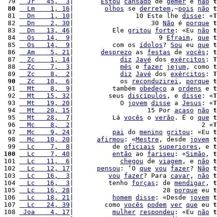
 79 
  Jr   45,  3
|       
Estou
cansado
 de 
gemer
 e 
não
t
 80
  Lm    1, 16
|        
olhos
 se 
derretem
,~
pois
não
t
 81 
  Dn    1, 10
|                10 Este lhe 
disse
: «
T
 82 
  Dn    2, 30
|                    30 
Não
 é 
porque
t
 83 
  Dn   13, 46
|          Ele 
gritou
forte
: «Eu 
não
t
 84 
  Os   14,  9
|                      9 
Efraim
, 
que
t
 85 
  Os   14,  9
|          com os 
ídolos
? 
Sou
 eu 
que
t
 86 
  Am    5, 21
|       
desprezo
 as 
festas
 de 
vocês
; 
t
 87 
  Zc    1, 14
|            
diz
Javé
 dos 
exércitos
: 
T
 88 
  Zc    7,  3
|            
mês
 e 
fazer
jejum
, como 
t
 89 
  Zc    8,  2
|            
diz
Javé
 dos 
exércitos
: 
T
 90
  Zc   10,  6
|            os 
reconduzirei
, 
porque
t
 91 
  Mt    8,  9
|          também 
obedeço
 a 
ordens
 e 
t
 92 
  Mt   15, 32
|         seus 
discípulos
, e 
disse
: «
T
 93 
  Mt   19, 20
|            O 
jovem
disse
 a 
Jesus
: «
T
 94 
  Mt   20, 15
|                   15 Por 
acaso
não
t
 95 
  Mt   28,  7
|          Lá 
vocês
 o 
verão
. É o 
que
t
 96 
  Mc    8,  2
|                                 2 «
T
 97 
  Mc    9, 24
|          
pai
 do 
menino
gritou
: «Eu 
t
 98 
  Mc   10, 20
|      
afirmou
: «
Mestre
, desde 
jovem
t
 99 
  Lc    7,  8
|          de 
oficiais
superiores
, e 
t
100
  Lc    7, 40
|          
então
 ao 
fariseu
: «
Simão
, 
t
101 
  Lc   11,  6
|            
chegou
 de 
viagem
, e 
não
t
102 
  Lc   12, 17
|      
pensou
: ‘O 
que
vou
fazer
? 
Não
t
103 
  Lc   16,  3
|         
vou
fazer
? Para 
cavar
, 
não
t
104 
  Lc   16,  3
|         tenho 
forças
; de 
mendigar
, 
t
105 
  Lc   16, 28
|                       28 
porque
 eu 
t
106 
  Lc   18, 21
|          
homem
disse
: «Desde 
jovem
t
107 
  Lc   24, 39
|        como 
vocês
podem
ver
que
 eu 
t
108 
 Joa    4, 17
|          
mulher
respondeu
: «Eu 
não
t