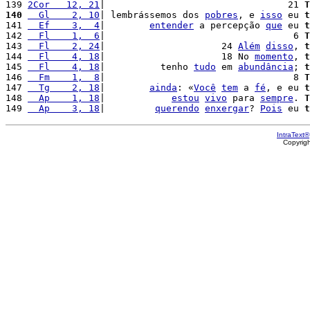
139 
2Cor   12, 21
|                                 21 
T
140
  Gl    2, 10
| lembrássemos dos 
pobres
, e 
isso
 eu 
t
141 
  Ef    3,  4
|        
entender
 a percepção 
que
 eu 
t
142 
  Fl    1,  6
|                                  6 
T
143 
  Fl    2, 24
|                     24 
Além
disso
, 
t
144 
  Fl    4, 18
|                     18 No 
momento
, 
t
145 
  Fl    4, 18
|          tenho 
tudo
 em 
abundância
; 
t
146 
  Fm    1,  8
|                                  8 
T
147 
  Tg    2, 18
|        
ainda
: «
Você
tem
 a 
fé
, e eu 
t
148 
  Ap    1, 18
|            
estou
vivo
 para 
sempre
. 
T
149 
  Ap    3, 18
|         
querendo
enxergar
? 
Pois
 eu 
t
IntraText®
Copyrig