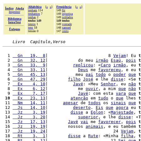
Alfabética
[
«
»
]
Freqüência
[
«
»
]
Índice
Ajuda
tenham
114
149
fiz
Imprimir
tenhamos
7
149
injustiça
tenhas
2
149
soldados
Biblioteca
tenho 149
149 tenho
IntraText
tenros
1
149
vontade
tens
18
148
samuel
Èulogos
tensão 0
147
cento
Livro  Capítulo,Verso
  1 
  Gn   19,  8
|                        8 
Vejam
! Eu 
t
  2 
  Gn   32, 12
|            do meu 
irmão
Esaú
, 
pois
t
  3 
  Gn   33,  9
|          
replicou
: «
Caro
irmão
, eu 
t
  4 
  Gn   33, 11
|            
Deus
 me 
favoreceu
, e eu 
t
  5 
  Gn   45, 13
|           meu 
pai
todo
 o 
poder
que
t
  6 
  Gn   47, 29
|        
filho
José
 e lhe 
disse
: «Se 
t
  7 
  Ex    4, 10
|          
Javé
: «Meu 
Senhor
, eu 
não
t
  8 
  Ex    6, 12
|            me 
ouvir
, a mim 
que
não
t
  9 
  Ex    7, 17
|            
Javé
: com esta 
vara
que
t
 10
  Ex   23, 13
|         
atenção
 em 
tudo
 o 
que
 lhes 
t
 11 
  Nm   14, 11
|      
apesar
 de 
todos
 os 
sinais
que
t
 12 
  Js   14, 10
|          
deserto
. 
Eis
que
agora
 eu 
t
 13 
  Jz    3, 19
|         
disse
 a 
Eglon
: «
Majestade
, 
t
 14 
  Jz    3, 20
|            
superior
, e lhe 
disse
: «
T
 15 
  Jz   17, 13
|        
Javé
vai
 me 
favorecer
, 
pois
t
 16 
  Jz   19, 19
|        nossos 
animais
, e eu também 
t
 17 
  Jz   19, 24
|                          24 
Vejam
, 
t
 18 
  Rt    3,  1
|        
disse
 a 
Rute
: «Minha 
filha
, 
t
 19 
  Rt    3, 12
|                         12 
Sei
que
t