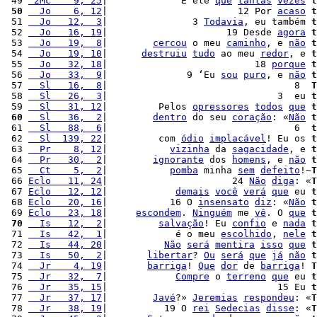
 49 
 2Mc    9, 25
|             É ele 
que
tantas
vezes
t
 50
  Jo    6, 12
|                       12 Por 
acaso
t
 51 
  Jo   12,  3
|               3 
Todavia
, eu também 
t
 52 
  Jo   16, 19
|                     19 Desde 
agora
t
 53 
  Jo   19,  8
|        
cercou
 o meu 
caminho
, e 
não
t
 54 
  Jo   19, 10
|      
destruiu
tudo
 ao meu 
redor
, e 
t
 55 
  Jo   32, 18
|                          18 
porque
t
 56 
  Jo   33,  9
|              9 ‘Eu 
sou
puro
, e 
não
t
 57 
  Sl   16,  8
|                                 8  
T
 58 
  Sl   26,  3
|                              3  eu 
t
 59 
  Sl   31, 12
|         Pelos 
opressores
todos
que
t
 60
  Sl   36,  2
|        
dentro
 do seu 
coração
: «
Não
t
 61 
  Sl   88,  6
|                                 6  
t
 62 
  Sl  139, 22
|         com 
ódio
implacável
! Eu os 
t
 63 
  Pr    8, 12
|           
vizinha
 da 
sagacidade
, e 
t
 64 
  Pr   30,  2
|        
ignorante
 dos 
homens
, e 
não
t
 65 
  Ct    5,  2
|           
pomba
 minha 
sem
defeito
!~
T
 66 
Eclo   11, 24
|                      24 
Não
diga
: «
T
 67 
Eclo   12, 12
|            
demais
você
verá
que
 eu 
t
 68 
Eclo   20, 16
|           16 O 
insensato
diz
: «
Não
t
 69 
Eclo   23, 18
|     
escondem
. 
Ninguém
 me 
vê
. O 
que
t
 70
  Is   12,  2
|         
salvação
! Eu 
confio
 e 
nada
t
 71 
  Is   42,  1
|            é o meu 
escolhido
, 
nele
t
 72 
  Is   44, 20
|          
Não
será
mentira
isso
que
t
 73 
  Is   50,  2
|       
libertar
? 
Ou
será
que
já
não
t
 74 
  Jr    4, 19
|       
barriga
! 
Que
dor
 de 
barriga
! 
T
 75 
  Jr   32,  7
|            
Compre
 o 
terreno
que
 eu 
t
 76 
  Jr   35, 15
|                              15 Eu 
t
 77 
  Jr   37, 17
|        
Javé
?» 
Jeremias
respondeu
: «
T
 78 
  Jr   38, 19
|          19 O 
rei
Sedecias
disse
: «
T