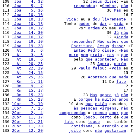
109 
 Joa    4, 32
|                32 
Jesus
disse
: «Eu 
t
110
 Joa    5,  7
|            
respondeu
: «
Senhor
, 
não
t
111 
 Joa    5, 36
|                          36 
Mas
 eu 
t
112 
 Joa   10, 16
|                                 16 
T
113 
 Joa   10, 18
|         
vida
; eu a 
dou
livremente
. 
T
114 
 Joa   10, 18
|        Tenho 
poder
 de 
dar
 a 
vida
 e 
t
115 
 Joa   10, 32
|              Por 
ordem
 do meu 
Pai
, 
t
116 
 Joa   14, 30
|                          30 
Já
não
t
117 
 Joa   16, 12
|                          12 «
Ainda
t
118 
 Joa   19, 10
|           
respondes
? 
Não
sabes
que
t
119 
 Joa   19, 28
|           
Escritura
, 
Jesus
disse
: «
T
120
  At    3,  6
|            
Então
Pedro
disse
: «
Não
t
121 
  At    3,  6
|          
ouro
nem
prata
, 
mas
 o 
que
t
122 
  At   18,  6
|            pelo 
que
acontecer
. 
Não
t
123 
  At   20, 25
|                   25 
Agora
, 
porém
, 
t
124 
  At   22, 29
|           29 
Paulo
falou
: «
Pois
 eu 
t
125 
  At   24, 15
|                                 15 
T
126 
  At   25, 26
|               26 
Acontece
que
nada
t
127 
  Rm    1, 11
|                        11 De 
fato
, 
t
128 
  Rm    9,  2
|                                  2 
t
129 
  Rm   15, 17
|                                 17 
T
130
  Rm   15, 23
|                23 
Mas
agora
já
não
t
131 
  Rm   15, 23
|            E 
porque
há
muitos
anos
t
132 
1Cor    7, 10
|          10 Aos 
que
estão
 casados, 
t
133 
1Cor    7, 25
|            
às
pessoas
virgens
, 
não
t
134 
2Cor    2,  4
|      
compreendam
 o 
imenso
amor
que
t
135 
2Cor   11, 17
|           como 
louco
, 
certo
 de 
que
t
136 
2Cor   11, 21
|        
falo
 como 
louco
 - eu também 
t
137 
2Cor   11, 28
|           
cotidiana
, a 
atenção
que
t
138 
2Cor   12, 20
|          
jeito
 como 
não
gostariam
. 
T