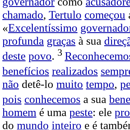
governador
como
acusador
chamado
,
Tertulo
começou
«
Excelentíssimo
governado
profunda
graças
à sua
direç
3
deste
povo
.
Reconhecemo
benefícios
realizados
sempr
não
detê
-lo
muito
tempo
,
p
pois
conhecemos
a sua
bene
homem
é uma
peste
: ele
pr
do
mundo
inteiro
e é tamb