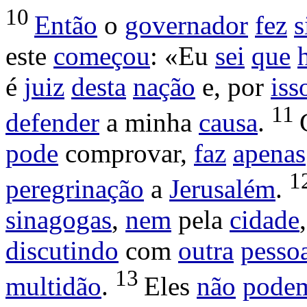
10
Então
o
governador
fez
s
este
começou
: «Eu
sei
que
é
juiz
desta
nação
e, por
iss
11
defender
a minha
causa
.
pode
comprovar
,
faz
apenas
1
peregrinação
a
Jerusalém
.
sinagogas
,
nem
pela
cidade
discutindo
com
outra
pesso
13
multidão
.
Eles
não
pode