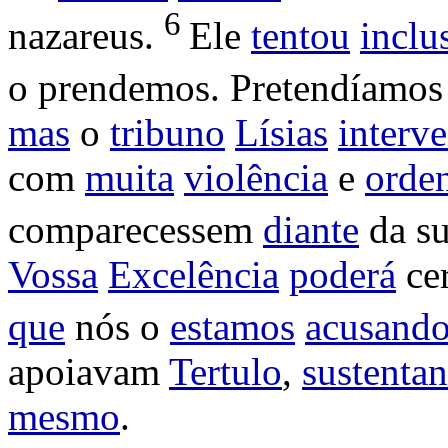
6
nazareus
.
Ele
tentou
inclu
o
prendemos
.
Pretendíamos
mas
o
tribuno
Lísias
interve
com
muita
violência
e
orde
comparecessem
diante
da s
Vossa
Excelência
poderá
cer
que
nós o
estamos
acusand
apoiavam
Tertulo
,
sustenta
mesmo
.