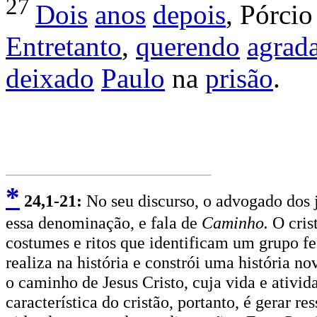
27
Dois
anos
depois
,
Pórcio
Entretanto
,
querendo
agrad
deixado
Paulo
na
prisão
.
*
2
4,1-21:
No seu discurso, o advogado dos j
essa denominação, e fala de
Caminho.
O cris
costumes e ritos que identificam um grupo f
realiza na história e constrói uma história n
o caminho de Jesus Cristo, cuja vida e ativid
característica do cristão, portanto, é gerar 