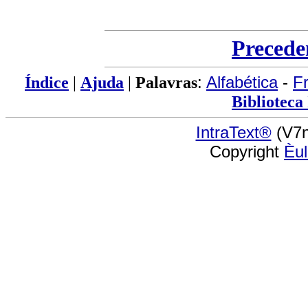
Precede
Índice
|
Ajuda
|
Palavras
:
Alfabética
-
F
Biblioteca
IntraText®
(V7n
Copyright
Èu