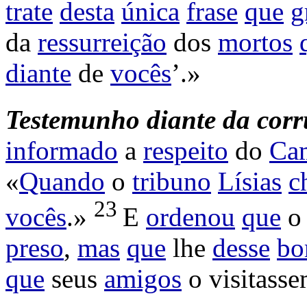
trate
desta
única
frase
que
g
da
ressurreição
dos
mortos
diante
de
vocês
’.»
Testemunho diante da corr
informado
a
respeito
do
Ca
«
Quando
o
tribuno
Lísias
c
23
vocês
.»
E
ordenou
que
preso
,
mas
que
lhe
desse
b
que
seus
amigos
o
visitass