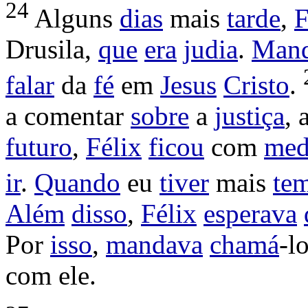
24
Alguns
dias
mais
tarde
,
F
Drusila
,
que
era
judia
.
Man
falar
da
fé
em
Jesus
Cristo
.
a
comentar
sobre
a
justiça
, 
futuro
,
Félix
ficou
com
me
ir
.
Quando
eu
tiver
mais
te
Além
disso
,
Félix
esperava
Por
isso
,
mandava
chamá
-l
com ele.