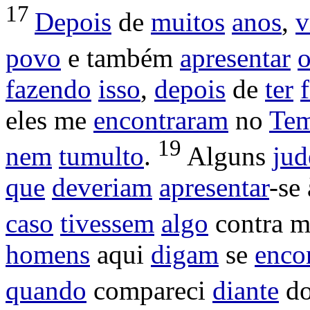
17
Depois
de
muitos
anos
,
v
povo
e também
apresentar
o
fazendo
isso
,
depois
de
ter
eles me
encontraram
no
Te
19
nem
tumulto
.
Alguns
jud
que
deveriam
apresentar
-se
caso
tivessem
algo
contra 
homens
aqui
digam
se
enco
quando
compareci
diante
d