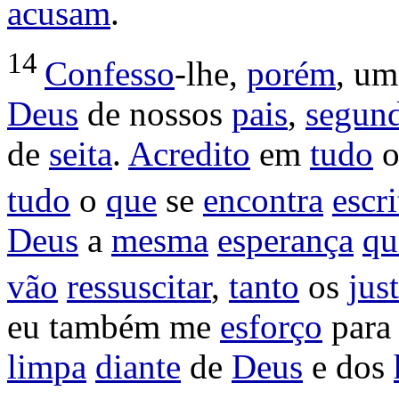
acusam
.
14
Confesso
-lhe,
porém
, u
Deus
de nossos
pais
,
segun
de
seita
.
Acredito
em
tudo
tudo
o
que
se
encontra
escri
Deus
a
mesma
esperança
qu
vão
ressuscitar
,
tanto
os
jus
eu também me
esforço
par
limpa
diante
de
Deus
e dos