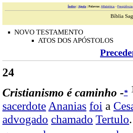
Índice
|
Ajuda
|
Palavras
:
Alfabética
-
Freqüência
Bíblia Sag
NOVO TESTAMENTO
ATOS DOS APÓSTOLOS
Precede
24
Cristianismo é caminho -
*
sacerdote
Ananias
foi
a
Ces
advogado
chamado
Tertulo