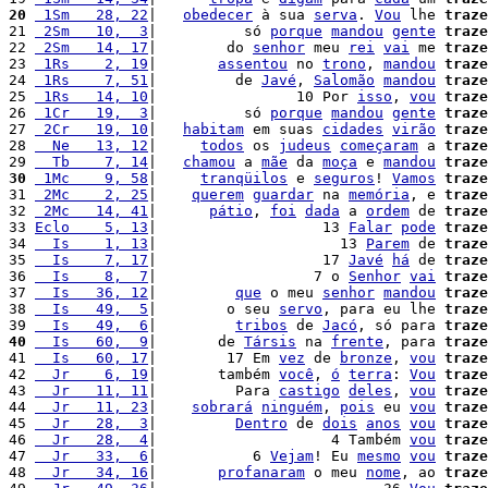
20
 1Sm   28, 22
|   
obedecer
 à sua 
serva
. 
Vou
 lhe 
traze
21 
 2Sm   10,  3
|          só 
porque
mandou
gente
traze
22 
 2Sm   14, 17
|        do 
senhor
 meu 
rei
vai
 me 
traze
23 
 1Rs    2, 19
|       
assentou
 no 
trono
, 
mandou
traze
24 
 1Rs    7, 51
|         de 
Javé
, 
Salomão
mandou
traze
25 
 1Rs   14, 10
|                10 Por 
isso
, 
vou
traze
26 
 1Cr   19,  3
|          só 
porque
mandou
gente
traze
27 
 2Cr   19, 10
|   
habitam
 em suas 
cidades
virão
traze
28 
  Ne   13, 12
|     
todos
 os 
judeus
começaram
 a 
traze
29 
  Tb    7, 14
|   
chamou
 a 
mãe
 da 
moça
 e 
mandou
traze
30
 1Mc    9, 58
|     
tranqüilos
 e 
seguros
! 
Vamos
traze
31 
 2Mc    2, 25
|    
querem
guardar
 na 
memória
, e 
traze
32 
 2Mc   14, 41
|      
pátio
, 
foi
dada
 a 
ordem
 de 
traze
33 
Eclo    5, 13
|                   13 
Falar
pode
traze
34 
  Is    1, 13
|                     13 
Parem
 de 
traze
35 
  Is    7, 17
|                   17 
Javé
há
 de 
traze
36 
  Is    8,  7
|                  7 o 
Senhor
vai
traze
37 
  Is   36, 12
|         
que
 o meu 
senhor
mandou
traze
38 
  Is   49,  5
|        o seu 
servo
, para eu lhe 
traze
39 
  Is   49,  6
|         
tribos
 de 
Jacó
, só para 
traze
40
  Is   60,  9
|       de 
Társis
 na 
frente
, para 
traze
41 
  Is   60, 17
|        17 Em 
vez
 de 
bronze
, 
vou
traze
42 
  Jr    6, 19
|       também 
você
, 
ó
terra
: 
Vou
traze
43 
  Jr   11, 11
|         Para 
castigo
deles
, 
vou
traze
44 
  Jr   11, 23
|    
sobrará
ninguém
, 
pois
 eu 
vou
traze
45 
  Jr   28,  3
|         
Dentro
 de 
dois
anos
vou
traze
46 
  Jr   28,  4
|                    4 Também 
vou
traze
47 
  Jr   33,  6
|           6 
Vejam
! Eu 
mesmo
vou
traze
48 
  Jr   34, 16
|       
profanaram
 o meu 
nome
, ao 
traze