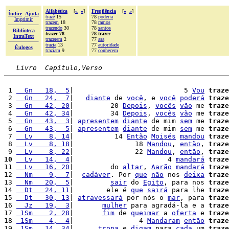
Alfabética
[
«
»
]
Freqüência
[
«
»
]
Índice
Ajuda
trazê
15
78
poderia
Imprimir
trazem
18
78
ramos
trazendo
30
78
santos
Biblioteca
trazer 78
78 trazer
IntraText
trazerem
2
77
asa
trazia
13
77
autoridade
Èulogos
traziam
9
77
conhecem
Livro  Capítulo,Verso
 1 
  Gn   18,  5
|                           5 
Vou
traze
 2 
  Gn   24,  7
|   
diante
 de 
você
, e 
você
poderá
traze
 3 
  Gn   42, 20
|         20 
Depois
, 
vocês
vão
 me 
traze
 4 
  Gn   42, 34
|         34 
Depois
, 
vocês
vão
 me 
traze
 5 
  Gn   43,  3
| 
apresentem
diante
 de mim 
sem
 me 
traze
 6 
  Gn   43,  5
| 
apresentem
diante
 de mim 
sem
 me 
traze
 7 
  Lv    8, 14
|          14 
Então
Moisés
mandou
traze
 8 
  Lv    8, 18
|               18 
Mandou
, 
então
, 
traze
 9 
  Lv    8, 22
|               22 
Mandou
, 
então
, 
traze
10
  Lv   14,  4
|                       4 
mandará
traze
11 
  Lv   16, 20
|         do 
altar
, 
Aarão
mandará
traze
12 
  Nm    9,  7
|  
cadáver
. Por 
que
não
 nos 
deixa
traze
13 
  Nm   20,  5
|         
sair
 do 
Egito
, para nos 
traze
14 
  Dt   24, 11
|        ele é 
que
sairá
 para lhe 
traze
15 
  Dt   30, 13
| 
atravessará
 por nós o 
mar
, para 
traze
16 
  Jz   19,  3
|       
mulher
 para agradá-la e a 
traze
17 
 1Sm    2, 28
|       
fim
 de 
queimar
 a 
oferta
 e 
traze
18 
 1Sm    4,  4
|                4 
Mandaram
então
traze
19 
 1Sm   14, 34
|      
tropa
 e 
digam
 para 
cada
 um 
traze