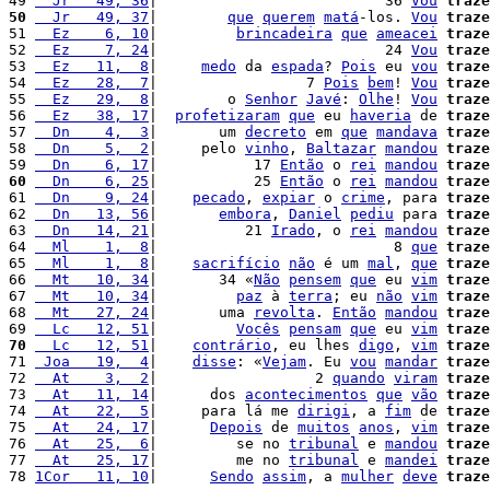
49 
  Jr   49, 36
|                          36 
Vou
traze
50
  Jr   49, 37
|        
que
querem
matá
-los. 
Vou
traze
51 
  Ez    6, 10
|         
brincadeira
que
ameacei
traze
52 
  Ez    7, 24
|                          24 
Vou
traze
53 
  Ez   11,  8
|     
medo
 da 
espada
? 
Pois
 eu 
vou
traze
54 
  Ez   28,  7
|                 7 
Pois
bem
! 
Vou
traze
55 
  Ez   29,  8
|        o 
Senhor
Javé
: 
Olhe
! 
Vou
traze
56 
  Ez   38, 17
|  
profetizaram
que
 eu 
haveria
 de 
traze
57 
  Dn    4,  3
|       um 
decreto
 em 
que
mandava
traze
58 
  Dn    5,  2
|     pelo 
vinho
, 
Baltazar
mandou
traze
59 
  Dn    6, 17
|           17 
Então
 o 
rei
mandou
traze
60
  Dn    6, 25
|           25 
Então
 o 
rei
mandou
traze
61 
  Dn    9, 24
|    
pecado
, 
expiar
 o 
crime
, para 
traze
62 
  Dn   13, 56
|       
embora
, 
Daniel
pediu
 para 
traze
63 
  Dn   14, 21
|          21 
Irado
, o 
rei
mandou
traze
64 
  Ml    1,  8
|                           8 
que
traze
65 
  Ml    1,  8
|    
sacrifício
não
 é um 
mal
, 
que
traze
66 
  Mt   10, 34
|       34 «
Não
pensem
que
 eu 
vim
traze
67 
  Mt   10, 34
|         
paz
 à 
terra
; eu 
não
vim
traze
68 
  Mt   27, 24
|       uma 
revolta
. 
Então
mandou
traze
69 
  Lc   12, 51
|         
Vocês
pensam
que
 eu 
vim
traze
70
  Lc   12, 51
|    
contrário
, eu lhes 
digo
, 
vim
traze
71 
 Joa   19,  4
|    
disse
: «
Vejam
. Eu 
vou
mandar
traze
72 
  At    3,  2
|                  2 
quando
viram
traze
73 
  At   11, 14
|      dos 
acontecimentos
que
vão
traze
74 
  At   22,  5
|     para lá me 
dirigi
, a 
fim
 de 
traze
75 
  At   24, 17
|      
Depois
 de 
muitos
anos
, 
vim
traze
76 
  At   25,  6
|         se no 
tribunal
 e 
mandou
traze
77 
  At   25, 17
|         me no 
tribunal
 e 
mandei
traze
78 
1Cor   11, 10
|      
Sendo
assim
, a 
mulher
deve
traze