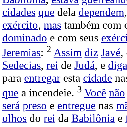
cidades
que
dela
dependem
exército
,
mas
também com 
dominado
e com seus
exérc
2
Jeremias
:
Assim
diz
Javé
,
Sedecias
,
rei
de
Judá
, e
dig
para
entregar
esta
cidade
na
3
que
a
incendeie
.
Você
não
será
preso
e
entregue
nas
m
olhos
do
rei
da
Babilônia
e