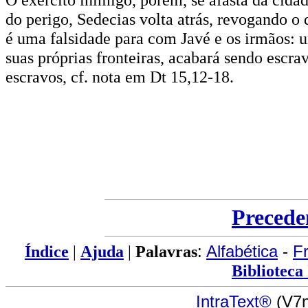
do perigo, Sedecias volta atrás, revogando o 
é uma falsidade para com Javé e os irmãos: 
suas próprias fronteiras, acabará sendo escra
escravos, cf. nota em Dt 15,12-18.
Precede
Índice
|
Ajuda
|
Palavras
:
Alfabética
-
F
Biblioteca
IntraText®
(V7n