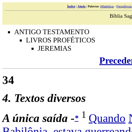
Índice
|
Ajuda
|
Palavras
:
Alfabética
-
Freqüência
Bíblia Sag
ANTIGO TESTAMENTO
LIVROS PROFÉTICOS
JEREMIAS
Precede
34
4
. Textos diversos
1
A
única
saída -
Quando
*
Babilônia
,
estava
guerreand