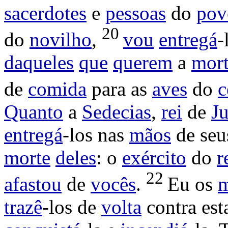
sacerdotes
e
pessoas
do
pov
20
do
novilho
,
vou
entregá
-
daqueles
que
querem
a
mor
de
comida
para as
aves
do
c
Quanto
a
Sedecias
,
rei
de
J
entregá
-los nas
mãos
de se
morte
deles
: o
exército
do
r
22
afastou
de
vocês
.
Eu os
m
trazê
-los de
volta
contra es