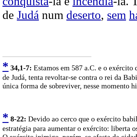
conquistá
-la e
incendiá
-la.
de
Judá
num
deserto
,
sem
h
*
3
4,1-7:
Estamos em 587 a.C. e o exército d
de Judá, tenta revoltar-se contra o rei da Ba
única forma de sobreviver, nesse momento his
*
8
-22:
Devido ao cerco que o exército babi
estratégia para aumentar o exército: liberta 
O exército inimigo, porém, se afasta da cidad