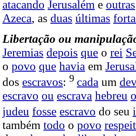
atacando
Jerusalém
e
outras
Azeca
, as
duas
últimas
fort
Libertação
ou
manipulação
Jeremias
depois
que
o
rei
Se
o
povo
que
havia
em
Jerus
9
dos
escravos
:
cada
um
dev
escravo
ou
escrava
hebreu
judeu
fosse
escravo
do seu
também
todo
o
povo
respei