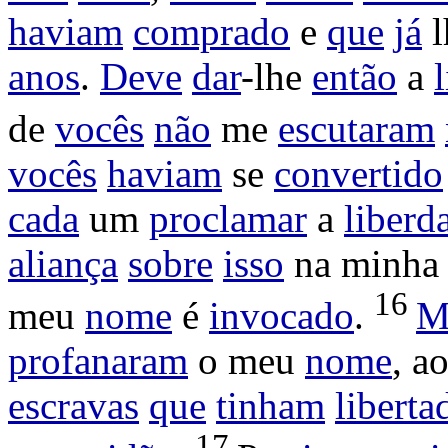
haviam
comprado
e
que
já
l
anos
.
Deve
dar
-lhe
então
a
de
vocês
não
me
escutaram
vocês
haviam
se
convertido
cada
um
proclamar
a
liberd
aliança
sobre
isso
na minh
16
meu
nome
é
invocado
.
M
profanaram
o meu
nome
, a
escravas
que
tinham
liberta
17