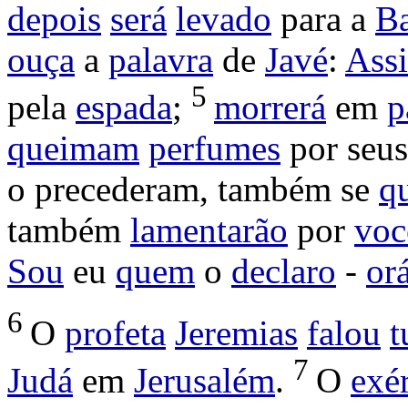
depois
será
levado
para a
Ba
ouça
a
palavra
de
Javé
:
Ass
5
pela
espada
;
morrerá
em
p
queimam
perfumes
por seu
o
precederam
, também se
q
também
lamentarão
por
voc
Sou
eu
quem
o
declaro
-
or
6
O
profeta
Jeremias
falou
t
7
Judá
em
Jerusalém
.
O
exér