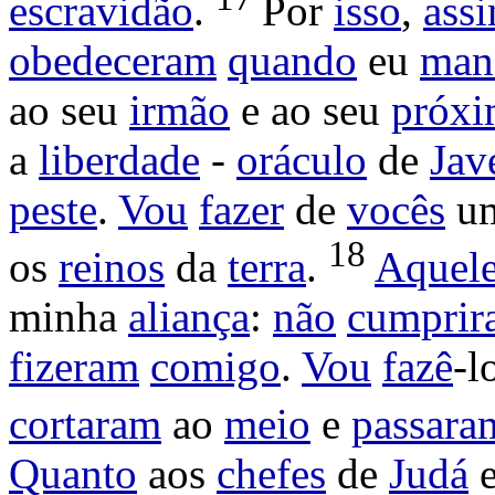
escravidão
.
Por
isso
,
ass
obedeceram
quando
eu
man
ao seu
irmão
e ao seu
próx
a
liberdade
-
oráculo
de
Jav
peste
.
Vou
fazer
de
vocês
u
18
os
reinos
da
terra
.
Aquel
minha
aliança
:
não
cumprir
fizeram
comigo
.
Vou
fazê
-l
cortaram
ao
meio
e
passara
Quanto
aos
chefes
de
Judá