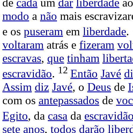
de
cada
um
dar
liberdade
ao
modo
a
não
mais
escraviza
e os
puseram
em
liberdade
.
voltaram
atrás e
fizeram
vol
escravas
,
que
tinham
libert
12
escravidão
.
Então
Javé
d
Assim
diz
Javé
, o
Deus
de
I
com os
antepassados
de
voc
Egito
, da
casa
da
escravidã
sete
anos
,
todos
darão
liber