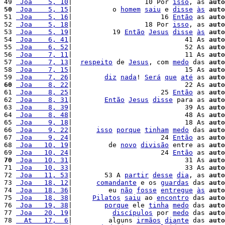
49 
 Joa    5, 10
|                  10 Por 
isso
, as 
auto
50
 Joa    5, 15
|          o 
homem
saiu
 e 
disse
às
auto
51 
 Joa    5, 16
|                      16 
Então
 as 
auto
52 
 Joa    5, 18
|                  18 Por 
isso
, as 
auto
53 
 Joa    5, 19
|          19 
Então
Jesus
disse
às
auto
54 
 Joa    6, 41
|                            41 As 
auto
55 
 Joa    6, 52
|                            52 As 
auto
56 
 Joa    7, 11
|                            11 As 
auto
57 
 Joa    7, 13
|  
respeito
 de 
Jesus
, com 
medo
 das 
auto
58 
 Joa    7, 15
|                            15 As 
auto
59 
 Joa    7, 26
|        
diz
nada
! 
Será
que
até
 as 
auto
60
 Joa    8, 22
|                            22 As 
auto
61 
 Joa    8, 25
|                      25 
Então
 as 
auto
62 
 Joa    8, 31
|        
Então
Jesus
disse
 para as 
auto
63 
 Joa    8, 39
|                            39 As 
auto
64 
 Joa    8, 48
|                            48 As 
auto
65 
 Joa    9, 18
|                            18 As 
auto
66 
 Joa    9, 22
|      
isso
porque
tinham
medo
 das 
auto
67 
 Joa    9, 24
|                      24 
Então
 as 
auto
68 
 Joa   10, 19
|         de 
novo
divisão
 entre as 
auto
69 
 Joa   10, 24
|                      24 
Então
 as 
auto
70
 Joa   10, 31
|                            31 As 
auto
71 
 Joa   10, 33
|                            33 As 
auto
72 
 Joa   11, 53
|        53 A 
partir
desse
dia
, as 
auto
73 
 Joa   18, 12
|      
comandante
 e os 
guardas
 das 
auto
74 
 Joa   18, 36
|         eu 
não
fosse
entregue
às
auto
75 
 Joa   18, 38
|     
Pilatos
saiu
 ao 
encontro
 das 
auto
76 
 Joa   19, 38
|        
porque
 ele 
tinha
medo
 das 
auto
77 
 Joa   20, 19
|          
discípulos
 por 
medo
 das 
auto
78 
  At   17,  6
|         alguns 
irmãos
diante
 das 
auto