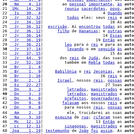
20
  Ne    4, 13
|        ao 
pessoal
importante
, 
às
auto
21 
 1Mc   14, 28
|         
reuniu
sacerdotes
, 
povo
, 
auto
22 
  Is   30,  4
|                         4 
Quando
auto
23 
  Jr   32, 32
|          
todos
 eles: seus 
reis
 e 
auto
24 
  Jr   34, 10
|                            10 As 
auto
25 
  Jr   36, 12
|  
escrivão
. Aí 
encontrou
todas
 as 
auto
26 
  Jr   36, 12
|      
filho
 de 
Hananias
; e 
outras
auto
27 
  Jr   36, 14
|                         14 
Essas
auto
28 
  Jr   36, 19
|                      19 
Então
 as 
auto
29 
  Jr   36, 21
|         
leu
 para o 
rei
 e para as 
auto
30
  Jr   37, 14
|          
levando
-o em 
seguida
às
auto
31 
  Jr   37, 15
|                            15 As 
auto
32 
  Jr   44,  9
|       dos 
reis
 de 
Judá
, das suas 
auto
33 
  Jr   52, 10
|         também em 
Rebla
todas
 as 
auto
34 
  Br    1,  4
|                                4 
auto
35 
  Br    1,  9
|     
Babilônia
 o 
rei
Jeconias
, as 
auto
36 
  Br    1, 16
|                        16 
reis
 e 
auto
37 
  Br    2,  1
|      
Israel
, nossos 
reis
, 
nossas
auto
38 
  Ez   22, 27
|                          27 Suas 
auto
39 
  Dn    3,  2
|          
letrados
, 
magistrados
 e 
auto
40
  Dn    3,  3
|          
letrados
, 
magistrados
 e 
auto
41 
  Dn    6,  8
|         
prefeitos
, 
governadores
, 
auto
42 
  Dn    9,  6
|        
falavam
 aos nossos 
reis
 e 
auto
43 
  Dn    9,  8
|         para nossos 
reis
, 
nossas
auto
44 
  Am    2,  3
|          ele, trucidarei as suas 
auto
45 
  Na    3, 10
|     
esquina
 de 
rua
; 
rifaram
 suas 
auto
46 
  Mc   12, 13
|                      13 
Então
 as 
auto
47 
  Lc   12, 11
|         
sinagogas
, 
magistrados
 e 
auto
48 
 Joa    1, 19
| 
testemunho
 de 
João
foi
assim
. As 
auto