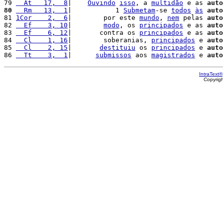
79 
  At   17,  8
|    
Ouvindo
isso
, a 
multidão
 e as 
auto
80
  Rm   13,  1
|           1 
Submetam
-se 
todos
às
auto
81 
1Cor    2,  6
|        por este 
mundo
, 
nem
 pelas 
auto
82 
  Ef    3, 10
|        
modo
, os 
principados
 e as 
auto
83 
  Ef    6, 12
|       contra os 
principados
 e as 
auto
84 
  Cl    1, 16
|        soberanias, 
principados
 e 
auto
85 
  Cl    2, 15
|       
destituiu
 os 
principados
 e 
auto
86 
  Tt    3,  1
|      
submissos
 aos 
magistrados
 e 
auto
IntraText®
Copyrig