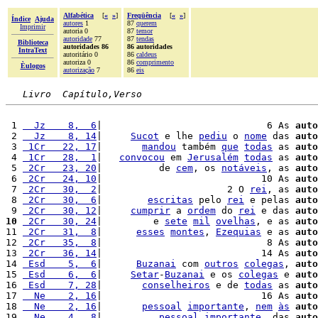
Alfabética
[
«
»
]
Freqüência
[
«
»
]
Índice
Ajuda
autores
1
87
querem
Imprimir
autoria 0
87
temor
autoridade
77
87
tendas
Biblioteca
autoridades 86
86 autoridades
IntraText
autoritário 0
86
caldeus
autoriza 0
86
comprimento
Èulogos
autorização
7
86
eis
Livro  Capítulo,Verso
 1 
  Jz    8,  6
|                             6 As 
auto
 2 
  Jz    8, 14
|     
Sucot
 e lhe 
pediu
 o 
nome
 das 
auto
 3 
 1Cr   22, 17
|       
mandou
 também 
que
todas
 as 
auto
 4 
 1Cr   28,  1
|   
convocou
 em 
Jerusalém
todas
 as 
auto
 5 
 2Cr   23, 20
|          de 
cem
, os 
notáveis
, as 
auto
 6 
 2Cr   24, 10
|                            10 As 
auto
 7 
 2Cr   30,  2
|                      2 O 
rei
, as 
auto
 8 
 2Cr   30,  6
|        
escritas
 pelo 
rei
 e pelas 
auto
 9 
 2Cr   30, 12
|     
cumprir
 a 
ordem
 do 
rei
 e das 
auto
10
 2Cr   30, 24
|         e 
sete
mil
ovelhas
, e as 
auto
11 
 2Cr   31,  8
|      
esses
montes
, 
Ezequias
 e as 
auto
12 
 2Cr   35,  8
|                             8 As 
auto
13 
 2Cr   36, 14
|                            14 As 
auto
14 
 Esd    5,  6
|      
Buzanai
 com 
outros
colegas
, 
auto
15 
 Esd    6,  6
|     
Setar
-
Buzanai
 e os 
colegas
 e 
auto
16 
 Esd    7, 28
|       
conselheiros
 e de 
todas
 as 
auto
17 
  Ne    2, 16
|                            16 As 
auto
18 
  Ne    2, 16
|       
pessoal
importante
, 
nem
às
auto
19 
  Ne    4,  8
|          
pessoal
importante
, das 
auto