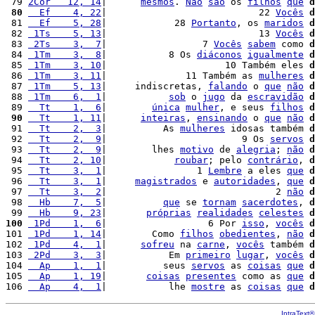
 79 
2Cor   12, 14
|      
mesmos
. 
Não
são
 os 
filhos
que
d
 80
  Ef    4, 22
|                           22 
Vocês
d
 81 
  Ef    5, 28
|            28 
Portanto
, os 
maridos
d
 82 
 1Ts    5, 13
|                           13 
Vocês
d
 83 
 2Ts    3,  7
|                 7 
Vocês
sabem
 como 
d
 84 
 1Tm    3,  8
|           8 Os 
diáconos
igualmente
d
 85 
 1Tm    3, 10
|                     10 Também eles 
d
 86 
 1Tm    3, 11
|              11 Também as 
mulheres
d
 87 
 1Tm    5, 13
|     indiscretas, 
falando
 o 
que
não
d
 88 
 1Tm    6,  1
|           
sob
 o 
jugo
 da 
escravidão
d
 89 
  Tt    1,  6
|        
única
mulher
, e seus 
filhos
d
 90
  Tt    1, 11
|      
inteiras
, 
ensinando
 o 
que
não
d
 91 
  Tt    2,  3
|          As 
mulheres
 idosas também 
d
 92 
  Tt    2,  9
|                        9 Os 
servos
d
 93 
  Tt    2,  9
|        lhes 
motivo
 de 
alegria
; 
não
d
 94 
  Tt    2, 10
|            
roubar
; pelo 
contrário
, 
d
 95 
  Tt    3,  1
|                1 
Lembre
 a eles 
que
d
 96 
  Tt    3,  1
|     
magistrados
 e 
autoridades
, 
que
d
 97 
  Tt    3,  2
|                              2 
não
d
 98 
  Hb    7,  5
|          
que
 se 
tornam
sacerdotes
, 
d
 99 
  Hb    9, 23
|       
próprias
realidades
celestes
d
100
 1Pd    1,  6
|                  6 Por 
isso
, 
vocês
d
101 
 1Pd    1, 14
|        Como 
filhos
obedientes
, 
não
d
102 
 1Pd    4,  1
|      
sofreu
 na 
carne
, 
vocês
 também 
d
103 
 2Pd    3,  3
|           Em 
primeiro
lugar
, 
vocês
d
104 
  Ap    1,  1
|          seus 
servos
 as 
coisas
que
d
105 
  Ap    1, 19
|       
coisas
presentes
 como as 
que
d
106 
  Ap    4,  1
|           lhe 
mostre
 as 
coisas
que
d
IntraText®