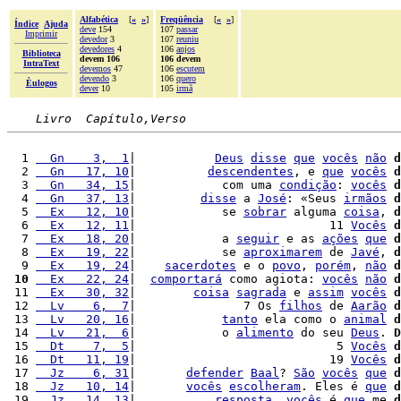
Alfabética
[
«
»
]
Freqüência
[
«
»
]
Índice
Ajuda
deve
154
107
passar
Imprimir
devedor
3
107
reuniu
devedores
4
106
anjos
Biblioteca
devem 106
106 devem
IntraText
devemos
47
106
escutem
devendo
3
106
quero
Èulogos
dever
10
105
irmã
Livro  Capítulo,Verso
  1 
  Gn    3,  1
|           
Deus
disse
que
vocês
não
d
  2 
  Gn   17, 10
|          
descendentes
, e 
que
vocês
d
  3 
  Gn   34, 15
|            com uma 
condição
: 
vocês
d
  4 
  Gn   37, 13
|         
disse
 a 
José
: «Seus 
irmãos
d
  5 
  Ex   12, 10
|            se 
sobrar
 alguma 
coisa
, 
d
  6 
  Ex   12, 11
|                           11 
Vocês
d
  7 
  Ex   18, 20
|            a 
seguir
 e as 
ações
que
d
  8 
  Ex   19, 22
|            se 
aproximarem
 de 
Javé
, 
d
  9 
  Ex   19, 24
|    
sacerdotes
 e o 
povo
, 
porém
, 
não
d
 10
  Ex   22, 24
|  
comportará
 como agiota: 
vocês
não
d
 11 
  Ex   30, 32
|        
coisa
sagrada
 e 
assim
vocês
d
 12 
  Lv    6,  7
|               7 Os 
filhos
 de 
Aarão
d
 13 
  Lv   20, 16
|            
tanto
 ela como o 
animal
d
 14 
  Lv   21,  6
|            o 
alimento
 do seu 
Deus
. 
D
 15 
  Dt    7,  5
|                            5 
Vocês
d
 16 
  Dt   11, 19
|                           19 
Vocês
d
 17 
  Jz    6, 31
|       
defender
Baal
? 
São
vocês
que
d
 18 
  Jz   10, 14
|       
vocês
escolheram
. Eles é 
que
d
 19 
  Jz   14, 13
|           
resposta
, 
vocês
 é 
que
 me 
d