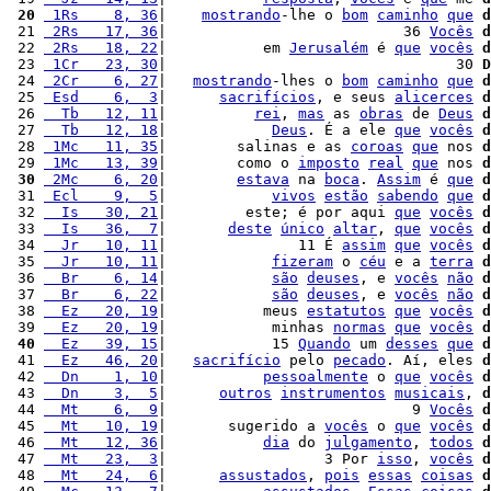
 20
 1Rs    8, 36
|    
mostrando
-lhe o 
bom
caminho
que
d
 21 
 2Rs   17, 36
|                           36 
Vocês
d
 22 
 2Rs   18, 22
|           em 
Jerusalém
 é 
que
vocês
d
 23 
 1Cr   23, 30
|                                 30 
D
 24 
 2Cr    6, 27
|   
mostrando
-lhes o 
bom
caminho
que
d
 25 
 Esd    6,  3
|      
sacrifícios
, e seus 
alicerces
d
 26 
  Tb   12, 11
|          
rei
, 
mas
 as 
obras
 de 
Deus
d
 27 
  Tb   12, 18
|            
Deus
. É a ele 
que
vocês
d
 28 
 1Mc   11, 35
|        salinas e as 
coroas
que
 nos 
d
 29 
 1Mc   13, 39
|        como o 
imposto
real
que
 nos 
d
 30
 2Mc    6, 20
|        
estava
 na 
boca
. 
Assim
 é 
que
d
 31 
 Ecl    9,  5
|            
vivos
estão
sabendo
que
d
 32 
  Is   30, 21
|         este; é por aqui 
que
vocês
d
 33 
  Is   36,  7
|       
deste
único
altar
, 
que
vocês
d
 34 
  Jr   10, 11
|               11 É 
assim
que
vocês
d
 35 
  Jr   10, 11
|            
fizeram
 o 
céu
 e a 
terra
d
 36 
  Br    6, 14
|            
são
deuses
, e 
vocês
não
d
 37 
  Br    6, 22
|            
são
deuses
, e 
vocês
não
d
 38 
  Ez   20, 19
|           meus 
estatutos
que
vocês
d
 39 
  Ez   20, 19
|            minhas 
normas
que
vocês
d
 40
  Ez   39, 15
|            15 
Quando
 um 
desses
que
d
 41 
  Ez   46, 20
|   
sacrifício
 pelo 
pecado
. Aí, eles 
d
 42 
  Dn    1, 10
|           
pessoalmente
 o 
que
vocês
d
 43 
  Dn    3,  5
|      
outros
instrumentos
musicais
, 
d
 44 
  Mt    6,  9
|                            9 
Vocês
d
 45 
  Mt   10, 19
|       sugerido a 
vocês
 o 
que
vocês
d
 46 
  Mt   12, 36
|           
dia
 do 
julgamento
, 
todos
d
 47 
  Mt   23,  3
|                  3 Por 
isso
, 
vocês
d
 48 
  Mt   24,  6
|      
assustados
, 
pois
essas
coisas
d