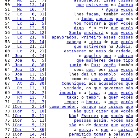
 49 
  Mc   13,  7
|           
assustados
. 
Essas
coisas
d
 50
  Mc   13, 14
|            
que
estiverem
 na 
Judéia
d
 51 
  Mc   16,  7
|                      7 
Agora
vocês
d
 52 
  Lc    6, 31
|           lhes 
façam
, também 
vocês
d
 53 
  Lc   11,  4
|            a 
todos
aqueles
que
 nos 
d
 54 
  Lc   12,  5
|           
Vou
mostrar
 a 
quem
vocês
d
 55 
  Lc   12,  5
|           
digo
: é a este 
que
vocês
d
 56 
  Lc   12, 12
|         
Santo
ensinará
 o 
que
vocês
d
 57 
  Lc   21,  9
|  
apavorados
. 
Primeiro
essas
coisas
d
 58 
  Lc   21, 14
|        
cabeça
 a 
idéia
 de 
que
vocês
d
 59 
  Lc   21, 21
|           
que
estiverem
 na 
Judéia
, 
d
 60
  Lc   21, 21
|       
estiverem
 no 
meio
 da 
cidade
, 
d
 61 
 Joa    4, 24
|             e 
aqueles
que
 o 
adoram
d
 62 
 Joa    8,  5
|            
que
mulheres
desse
tipo
d
 63 
 Joa    8, 38
|         
junto
 do 
Pai
; 
vocês
 também 
d
 64 
 Joa   13, 14
|           seus 
pés
; por 
isso
vocês
d
 65 
 Joa   13, 15
|         lhes 
dei
 um 
exemplo
: 
vocês
d
 66 
 Joa   13, 34
|          como eu 
amei
vocês
, 
vocês
d
 67 
  At   23, 30
|      
Comuniquei
 aos 
acusadores
que
d
 68 
  Rm   13,  3
|       
verdade
, os 
que
governam
não
d
 69 
  Rm   13,  7
|     
imposto
 e a 
taxa
, a 
quem
vocês
d
 70
  Rm   13,  7
|        
taxa
; o 
temor
, a 
quem
vocês
d
 71 
  Rm   13,  7
|       
temor
; a 
honra
, a 
quem
vocês
d
 72 
1Cor    2, 14
| 
compreender
, 
porque
são
coisas
que
d
 73 
1Cor    5, 10
|           
Não
quis
dizer
que
vocês
d
 74 
1Cor    5, 11
|         
Não
! 
Escrevi
que
vocês
não
d
 75 
1Cor    5, 11
|           
pessoas
assim
, 
vocês
não
d
 76 
1Cor    5, 12
|         
são
 os de 
dentro
que
vocês
d
 77 
1Cor    7, 36
|           a 
noiva
, e 
que
 as 
coisas
d
 78 
1Cor   14, 34
|         
permitido
tomar
 a 
palavra
. 
D