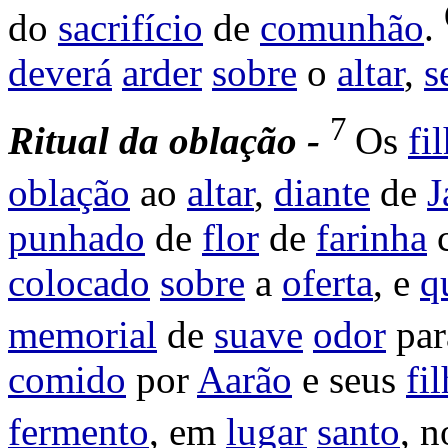
do
sacrifício
de
comunhão
.
deverá
arder
sobre
o
altar
,
s
7
Ritual
da
oblação -
Os
fi
oblação
ao
altar
,
diante
de
J
punhado
de
flor
de
farinha
colocado
sobre
a
oferta
, e
q
memorial
de
suave
odor
pa
comido
por
Aarão
e seus
fi
fermento
, em
lugar
santo
, 