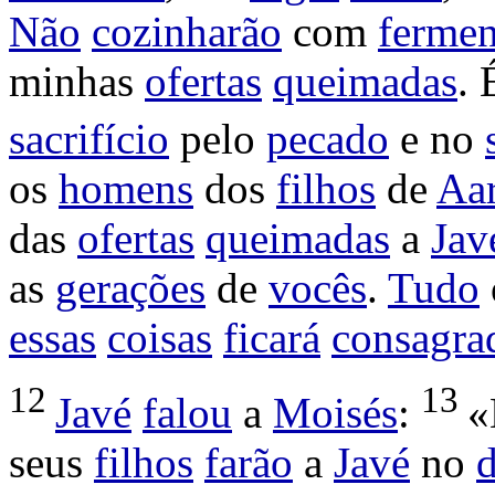
Não
cozinharão
com
fermen
minhas
ofertas
queimadas
.
sacrifício
pelo
pecado
e no
os
homens
dos
filhos
de
Aa
das
ofertas
queimadas
a
Jav
as
gerações
de
vocês
.
Tudo
essas
coisas
ficará
consagra
12
13
Javé
falou
a
Moisés
:
«
seus
filhos
farão
a
Javé
no
d