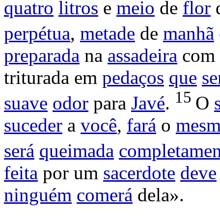
quatro
litros
e
meio
de
flor
perpétua
,
metade
de
manhã
preparada
na
assadeira
com
triturada
em
pedaços
que
se
15
suave
odor
para
Javé
.
O
suceder
a
você
,
fará
o
mesm
será
queimada
completamen
feita
por um
sacerdote
deve
ninguém
comerá
dela».