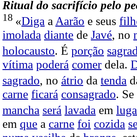
Ritual
do
sacrifício
pelo
pe
18
«
Diga
a
Aarão
e seus
fil
imolada
diante
de
Javé
, no
holocausto
. É
porção
sagra
vítima
poderá
comer
dela.
D
sagrado
, no
átrio
da
tenda
d
carne
ficará
consagrado
. Se
mancha
será
lavada
em
luga
em
que
a
carne
foi
cozida
s