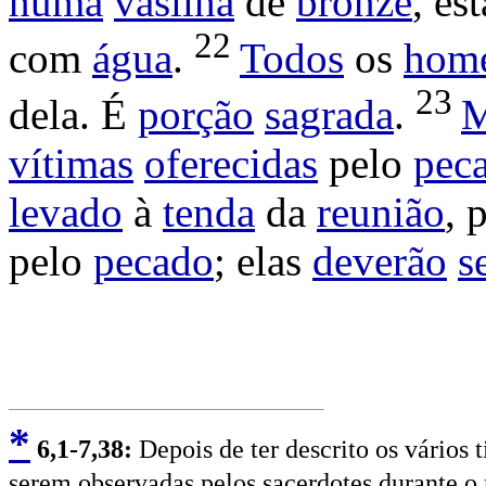
numa
vasilha
de
bronze
, es
22
com
água
.
Todos
os
hom
23
dela. É
porção
sagrada
.
M
vítimas
oferecidas
pelo
pec
levado
à
tenda
da
reunião
, 
pelo
pecado
; elas
deverão
s
*
6
,1-7,38:
Depois de ter descrito os vários t
serem observadas pelos sacerdotes durante o