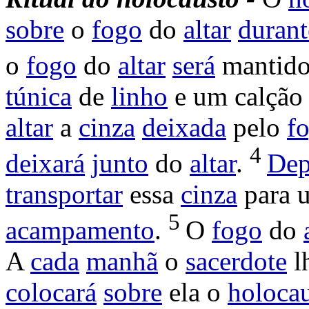
sobre
o
fogo
do
altar
durant
o
fogo
do
altar
será
mantid
túnica
de
linho
e um
calção
altar
a
cinza
deixada
pelo
f
4
deixará
junto
do
altar
.
Dep
transportar
essa
cinza
para
5
acampamento
.
O
fogo
do
A
cada
manhã
o
sacerdote
l
colocará
sobre
ela o
holoca