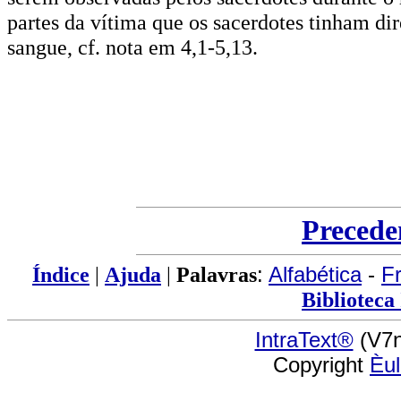
partes da vítima que os sacerdotes tinham dir
sangue, cf. nota em 4,1-5,13.
Precede
Índice
|
Ajuda
|
Palavras
:
Alfabética
-
F
Biblioteca
IntraText®
(V7n
Copyright
Èu