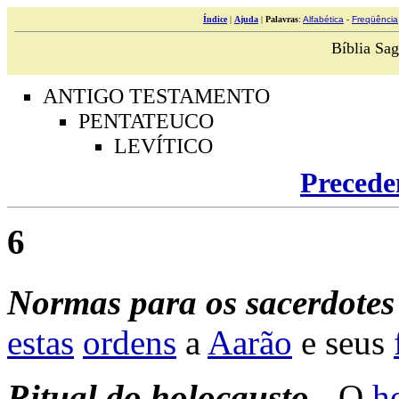
Índice
|
Ajuda
|
Palavras
:
Alfabética
-
Freqüência
Bíblia Sag
ANTIGO TESTAMENTO
PENTATEUCO
LEVÍTICO
Precede
6
Normas
para
os
sacerdotes
estas
ordens
a
Aarão
e seus
Ritual
do
holocausto -
O
h