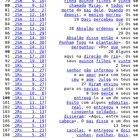
 79 
 2Sm    9, 10
|       
tinha
quinze
filhos
 e 
vinte
se
 80
 2Sm    9, 12
|         
chamado
Micas
, e 
todos
 os 
se
 81 
 2Sm   10,  2
|      
morte
 do 
pai
dele
. 
Quando
 os 
se
 82 
 2Sm   12, 18
|       
depois
, o 
menino
morreu
. Os 
se
 83 
 2Sm   12, 19
|           19 
Davi
percebeu
que
 os 
se
 84 
 2Sm   12, 21
|                             21 Os 
se
 85 
 2Sm   13, 28
|         28 
Absalão
ordenou
 a seus 
se
 86 
 2Sm   13, 29
|                             29 Os 
se
 87 
 2Sm   14, 30
|        
Absalão
disse
então
 a seus 
se
 88 
 2Sm   14, 30
|     
Ponham
fogo
 na 
plantação
». Os 
se
 89 
 2Sm   14, 31
|          
perguntou
: «Por 
que
 seus 
se
 90
 2Sm   17, 20
|                         20 Alguns 
se
 91 
 2Sm   17, 20
|       aqui na 
direção
 do 
rio
». Os 
se
 92 
 2Sm   19, 18
|        seus 
quinze
filhos
 e 
vinte
se
 93 
 1Rs    1,  2
|                            2 Seus 
se
 94 
 1Rs    1, 27
|        
senhor
não
informou
 a seus 
se
 95 
 1Rs    8, 23
|           e ao 
amor
 para com teus 
se
 96 
 1Rs    8, 32
|          
céu
 e 
age
. 
Julga
 os teus 
se
 97 
 1Rs    9, 27
|              27 
Hiram
enviou
 seus 
se
 98 
 1Rs    9, 27
|       para os 
navios
junto
 com os 
se
 99 
 1Rs   10,  8
|                8 Sua 
gente
 e seus 
se
100
 1Rs   11, 11
|           
entregá
-lo a um de seus 
se
101 
 1Rs   11, 17
|        
Egito
 com alguns 
edomitas
, 
se
102 
 1Rs   15, 18
|          
real
, os 
entregou
 a seus 
se
103 
 2Rs    1, 13
|          
cinqüenta
soldados
, seus 
se
104 
 2Rs    2, 16
|       
disseram
: «Aqui, entre seus 
se
105 
 2Rs    4, 19
|     
cabeça
». O 
pai
disse
 a um dos 
se
106 
 2Rs    5, 13
|                           13 Seus 
se
107 
 2Rs    5, 23
|        
sacolas
, e 
entregou
 a 
dois
se
108 
 2Rs    5, 26
|            
vinhas
, 
ovelhas
, 
bois
, 
se