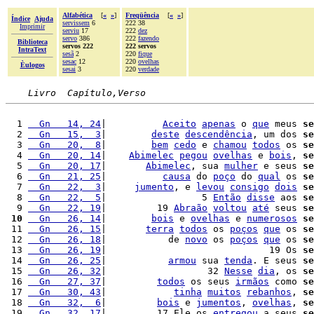
Alfabética
[
«
»
]
Freqüência
[
«
»
]
Índice
Ajuda
servissem
6
222 38
Imprimir
serviu
17
222
dez
servo
386
222
fazendo
Biblioteca
servos 222
222 servos
IntraText
sesã
2
220
fique
sesac
12
220
ovelhas
Èulogos
sesai
3
220
verdade
Livro  Capítulo,Verso
  1 
  Gn   14, 24
|          
Aceito
apenas
 o 
que
 meus 
se
  2 
  Gn   15,  3
|        
deste
descendência
, um dos 
se
  3 
  Gn   20,  8
|        
bem
cedo
 e 
chamou
todos
 os 
se
  4 
  Gn   20, 14
|    
Abimelec
pegou
ovelhas
 e 
bois
, 
se
  5 
  Gn   20, 17
|       
Abimelec
, sua 
mulher
 e seus 
se
  6 
  Gn   21, 25
|          
causa
 do 
poço
 do 
qual
 os 
se
  7 
  Gn   22,  3
|     
jumento
, e 
levou
consigo
dois
se
  8 
  Gn   22,  5
|                 5 
Então
disse
 aos 
se
  9 
  Gn   22, 19
|         19 
Abraão
voltou
até
 seus 
se
 10
  Gn   26, 14
|        
bois
 e 
ovelhas
 e 
numerosos
se
 11 
  Gn   26, 15
|       
terra
todos
 os 
poços
que
 os 
se
 12 
  Gn   26, 18
|           de 
novo
 os 
poços
que
 os 
se
 13 
  Gn   26, 19
|                             19 Os 
se
 14 
  Gn   26, 25
|           
armou
 sua 
tenda
. E seus 
se
 15 
  Gn   26, 32
|                  32 
Nesse
dia
, os 
se
 16 
  Gn   27, 37
|         
todos
 os seus 
irmãos
 como 
se
 17 
  Gn   30, 43
|            
tinha
muitos
rebanhos
, 
se
 18 
  Gn   32,  6
|         
bois
 e 
jumentos
, 
ovelhas
, 
se
 19 
  Gn   32, 17
|         17 Ele os 
entregou
 a seus 
se