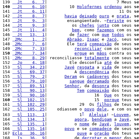
139 
  Jt    6,  7
|                            7 Meus 
se
140
  Jt    6, 10
|         10 
Holofernes
ordenou
 aos 
se
141 
  Jt    6, 11
|                             11 Os 
se
142 
  Jt    8,  7
|       
havia
deixado
ouro
 e 
prata
, 
se
143 
  Jt    9,  3
|        ensangüentado. ~
Feriste
 os 
se
144 
  Jt    9,  3
|          os 
chefes
junto
 com seus 
se
145 
  Jt   11,  4
|          
bem
, como 
fazemos
 com os 
se
146 
  Jt   13,  1
|         de 
fazer
 com 
que
todos
 os 
se
147 
 2Mc    1,  2
|        
Abraão
, 
Isaac
 e 
Jacó
, seus 
se
148 
 2Mc    7,  6
|        Ele 
terá
compaixão
 de seus 
se
149 
 2Mc    7, 33
|           
reconciliar
 com os seus 
se
150
 2Mc    7, 34
|           
ergue
 as 
mãos
 contra os 
se
151 
 2Mc    8, 29
| reconciliasse 
totalmente
 com seus 
se
152 
  Jo    4, 18
|         Ele desconfia 
até
 de seus 
se
153 
  Sl   34, 23
|       
Javé
resgata
 a 
vida
 de seus 
se
154 
  Sl   69, 37
|           A 
descendência
 dos seus 
se
155 
  Sl   79,  2
|       
Deram
 os 
cadáveres
 dos teus 
se
156 
  Sl   79, 10
|         
sangue
derramado
 dos teus 
se
157 
  Sl   89, 51
|       
Senhor
, da 
desonra
 dos teus 
se
158 
  Sl   90, 13
|            
Tem
compaixão
 dos teus 
se
159 
  Sl   90, 16
|                   16  
Que
 os teus 
se
160
  Sl  102, 15
|                   15  
porque
 teus 
se
161 
  Sl  102, 29
|             29  Os 
filhos
 de teus 
se
162 
  Sl  105, 25
|    odiassem o 
povo
dele
, e com os 
se
*
163 
  Sl  113,  1
|             1
Aleluia
! ~
Louvem
, 
se
164 
  Sl  134,  1
|           
agora
, 
bendigam
 a 
Javé
, 
se
165 
  Sl  135,  1
|           o 
nome
 de 
Javé
, 
louvem
, 
se
166 
  Sl  135, 14
|       
povo
 e se 
compadece
 de seus 
se
167 
Eclo   36, 16
|            
ouve
 a 
oração
 dos teus 
se
168 
  Is   36,  9
|           de 
derrotar
 o 
menor
 dos 
se