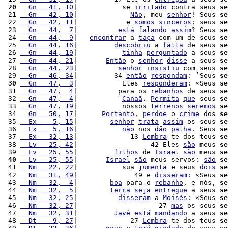
 20
  Gn   41, 10
|           se 
irritado
 contra seus 
se
 21 
  Gn   42, 10
|             
Não
, meu 
senhor
! Seus 
se
 22 
  Gn   42, 11
|            e 
somos
sinceros
; seus 
se
 23 
  Gn   44,  7
|          
está
falando
assim
? Seus 
se
 24 
  Gn   44,  9
|   
encontrar
 a 
taça
 com um de seus 
se
 25 
  Gn   44, 16
|         
descobriu
 a 
falta
 de seus 
se
 26 
  Gn   44, 19
|           
tinha
perguntado
 a seus 
se
 27 
  Gn   44, 21
|       
Então
 o 
senhor
disse
 a seus 
se
 28 
  Gn   44, 23
|          
senhor
insistiu
 com seus 
se
 29 
  Gn   46, 34
|         34 
então
respondam
: ‘Seus 
se
 30
  Gn   47,  3
|           Eles 
responderam
: «Seus 
se
 31 
  Gn   47,  4
|          para os 
rebanhos
 de seus 
se
 32 
  Gn   47,  4
|           
Canaã
. 
Permita
que
 seus 
se
 33 
  Gn   47, 19
|           nossos 
terrenos
seremos
se
 34 
  Gn   50, 17
|      
Portanto
, 
perdoe
 o 
crime
 dos 
se
 35 
  Ex    5, 15
|        
senhor
trata
assim
 os seus 
se
 36 
  Ex    5, 16
|           
não
 nos 
dão
palha
. Seus 
se
 37 
  Ex   32, 13
|             13 
Lembra
-te dos teus 
se
 38 
  Lv   25, 42
|                  42 Eles 
são
 meus 
se
 39 
  Lv   25, 55
|         
filhos
 de 
Israel
são
 meus 
se
 40
  Lv   25, 55
|       
Israel
são
 meus servos: 
são
se
 41 
  Nm   22, 22
|           sua 
jumenta
 e seus 
dois
se
 42 
  Nm   31, 49
|              49 e 
disseram
: «Seus 
se
 43 
  Nm   32,  4
|        
boa
 para o 
rebanho
, e nós, 
se
 44 
  Nm   32,  5
|        
terra
seja
entregue
 a seus 
se
 45 
  Nm   32, 25
|          
disseram
 a 
Moisés
: «Seus 
se
 46 
  Nm   32, 27
|                    27 
mas
 os seus 
se
 47 
  Nm   32, 31
|         
Javé
está
mandando
 a seus 
se
 48 
  Dt    9, 27
|             27 
Lembra
-te dos teus 
se