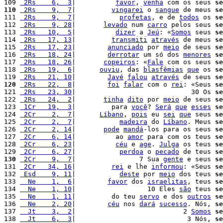
109 
 2Rs    6,  3
|          
favor
, 
venha
 com os seus 
se
110
 2Rs    9,  7
|         
vingarei
 o 
sangue
 de meus 
se
111 
 2Rs    9,  7
|           
profetas
, e de 
todos
 os 
se
112 
 2Rs    9, 28
|       
levado
 num 
carro
 pelos seus 
se
113 
 2Rs   10,  5
|          
dizer
 a 
Jeú
: «
Somos
 seus 
se
114 
 2Rs   17, 13
|         
transmiti
através
 de meus 
se
115 
 2Rs   17, 23
|        
anunciado
 por 
meio
 de seus 
se
116 
 2Rs   18, 24
|        
derrotar
 um só dos 
menores
se
117 
 2Rs   18, 26
|       
copeiros
: «
Fale
 com os seus 
se
118 
 2Rs   19,  6
|      
ouviu
, das 
blasfêmias
que
 os 
se
119 
 2Rs   21, 10
|        
Javé
falou
através
 de seus 
se
120
 2Rs   22,  8
|        
foi
falar
 com o 
rei
: «Seus 
se
121 
 2Rs   23, 30
|                             30 Os 
se
122 
 2Rs   24,  2
|       
tinha
dito
 por 
meio
 de seus 
se
123 
 1Cr   19,  3
|         para 
você
? 
Será
que
esses
se
124 
 2Cr    2,  7
|      
Líbano
, 
pois
 eu 
sei
que
 seus 
se
125 
 2Cr    2,  7
|           
madeira
 do 
Líbano
. Meus 
se
126 
 2Cr    2, 14
|       
pode
mandá
-los para os seus 
se
127 
 2Cr    6, 14
|          ao 
amor
 para com os teus 
se
128 
 2Cr    6, 23
|          
céu
 e 
age
. 
Julga
 os teus 
se
129 
 2Cr    6, 27
|           
perdoa
 o 
pecado
 de teus 
se
130
 2Cr    9,  7
|                7 Sua 
gente
 e seus 
se
131 
 2Cr   34, 16
|         
rei
 e lhe 
informou
: «Seus 
se
132 
 Esd    9, 11
|           
deste
 por 
meio
 dos teus 
se
133 
  Ne    1,  6
|        
favor
 dos 
israelitas
, teus 
se
134 
  Ne    1, 10
|                  10 Eles 
são
 teus 
se
135 
  Ne    1, 11
|         do teu 
servo
 e dos 
outros
se
136 
  Ne    2, 20
|        
céu
 nos 
dará
sucesso
. Nós, 
se
137 
  Jt    3,  2
|                           2 
Somos
se
138 
  Jt    6,  3
|                            3 Nós, 
se