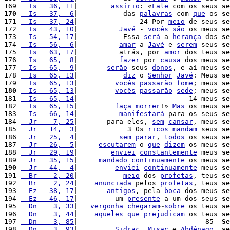
169 
  Is   36, 11
|        
assírio
: «
Fale
 com os seus 
se
170
  Is   37,  6
|           das 
palavras
 com 
que
 os 
se
171 
  Is   37, 24
|               24 Por 
meio
 de seus 
se
172 
  Is   43, 10
|          
Javé
 - 
vocês
são
 os meus 
se
173 
  Is   54, 17
|           Essa 
será
 a 
herança
 dos 
se
174 
  Is   56,  6
|          
amar
 a 
Javé
 e 
serem
 seus 
se
175 
  Is   63, 17
|          atrás, por 
amor
 dos teus 
se
176 
  Is   65,  8
|          
fazer
 por 
causa
 dos meus 
se
177 
  Is   65,  9
|       
serão
 seus 
donos
, e aí meus 
se
178 
  Is   65, 13
|           
diz
 o 
Senhor
Javé
: Meus 
se
179 
  Is   65, 13
|         
vocês
passarão
fome
; meus 
se
180
  Is   65, 13
|         
vocês
passarão
sede
; meus 
se
181 
  Is   65, 14
|                           14 meus 
se
182 
  Is   65, 15
|         
faça
morrer
!» 
Mas
 os meus 
se
183 
  Is   66, 14
|          
manifestará
 para os seus 
se
184 
  Jr    7, 25
|       para eles, 
sem
cansar
, meus 
se
185 
  Jr   14,  3
|            3 Os 
ricos
mandam
 seus 
se
186 
  Jr   25,  4
|          
sem
parar
, 
todos
 os seus 
se
187 
  Jr   26,  5
|     
escutarem
 o 
que
dizem
 os meus 
se
188 
  Jr   29, 19
|        
enviei
constantemente
 meus 
se
189 
  Jr   35, 15
|     
mandado
continuamente
 os meus 
se
190
  Jr   44,  4
|         
enviei
continuamente
 meus 
se
191 
  Br    2, 20
|           
meio
 dos 
profetas
, teus 
se
192 
  Br    2, 24
|    
anunciada
 pelos 
profetas
, teus 
se
193 
  Ez   38, 17
|       
antigos
, pela 
boca
 dos meus 
se
194 
  Ez   46, 17
|         um 
presente
 a um dos seus 
se
195 
  Dn    3, 33
|   
vergonha
chegaram
~
sobre
 os teus 
se
196 
  Dn    3, 44
|    
aqueles
que
prejudicam
 os teus 
se
197 
  Dn    3, 85
|                               85  
Se
198 
  Dn    3, 93
|         
Sidrac
, 
Misac
 e 
Abdênago
, 
se