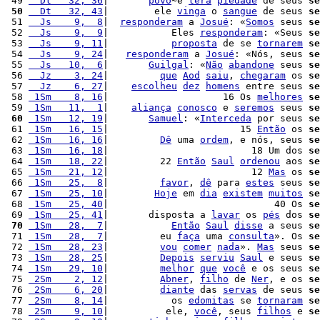
 49 
  Dt   32, 36
|       
povo
~e 
terá
piedade
 de seus 
se
 50
  Dt   32, 43
|        ele 
vinga
 o 
sangue
 de seus 
se
 51 
  Js    9,  8
|  
responderam
 a 
Josué
: «
Somos
 seus 
se
 52 
  Js    9,  9
|           Eles 
responderam
: «Seus 
se
 53 
  Js    9, 11
|           
proposta
 de se 
tornarem
se
 54 
  Js    9, 24
|   
responderam
 a 
Josué
: «Nós, seus 
se
 55 
  Js   10,  6
|       
Guilgal
: «
Não
abandone
 seus 
se
 56 
  Jz    3, 24
|         
que
Aod
saiu
, 
chegaram
 os 
se
 57 
  Jz    6, 27
|    
escolheu
dez
homens
 entre seus 
se
 58 
 1Sm    8, 16
|                    16 Os 
melhores
se
 59 
 1Sm   11,  1
|    
aliança
conosco
 e 
seremos
 seus 
se
 60
 1Sm   12, 19
|       
Samuel
: «
Interceda
 por seus 
se
 61 
 1Sm   16, 15
|                       15 
Então
 os 
se
 62 
 1Sm   16, 16
|         
Dê
 uma 
ordem
, e nós, seus 
se
 63 
 1Sm   16, 18
|                         18 Um dos 
se
 64 
 1Sm   18, 22
|         22 
Então
Saul
ordenou
 aos 
se
 65 
 1Sm   21, 12
|                         12 
Mas
 os 
se
 66 
 1Sm   25,  8
|         
favor
, 
dê
 para 
estes
 seus 
se
 67 
 1Sm   25, 10
|        
Hoje
 em 
dia
existem
muitos
se
 68 
 1Sm   25, 40
|                             40 Os 
se
 69 
 1Sm   25, 41
|       disposta a 
lavar
 os 
pés
 dos 
se
 70
 1Sm   28,  7
|           
Então
Saul
disse
 a seus 
se
 71 
 1Sm   28,  7
|         eu 
faça
 uma 
consulta
». Os 
se
 72 
 1Sm   28, 23
|         
vou
comer
nada
». 
Mas
 seus 
se
 73 
 1Sm   28, 25
|         
Depois
serviu
Saul
 e seus 
se
 74 
 1Sm   29, 10
|         
melhor
que
você
 e os seus 
se
 75 
 2Sm    2, 12
|         
Abner
, 
filho
 de 
Ner
, e os 
se
 76 
 2Sm    6, 20
|         
diante
 das 
servas
 de seus 
se
 77 
 2Sm    8, 14
|           os 
edomitas
 se 
tornaram
se
 78 
 2Sm    9, 10
|          ele, 
você
, seus 
filhos
 e 
se