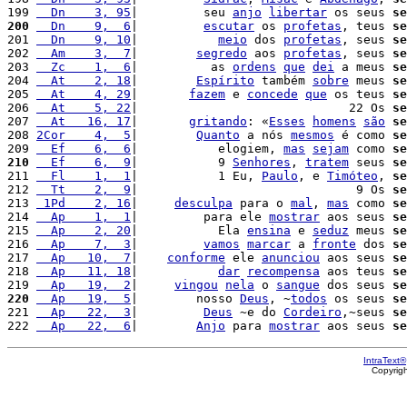
199 
  Dn    3, 95
|         seu 
anjo
libertar
 os seus 
se
200
  Dn    9,  6
|         
escutar
 os 
profetas
, teus 
se
201 
  Dn    9, 10
|           
meio
 dos 
profetas
, seus 
se
202 
  Am    3,  7
|        
segredo
 aos 
profetas
, seus 
se
203 
  Zc    1,  6
|          as 
ordens
que
dei
 a meus 
se
204 
  At    2, 18
|        
Espírito
 também 
sobre
 meus 
se
205 
  At    4, 29
|       
fazem
 e 
concede
que
 os teus 
se
206 
  At    5, 22
|                             22 Os 
se
207 
  At   16, 17
|       
gritando
: «
Esses
homens
são
se
208 
2Cor    4,  5
|        
Quanto
 a nós 
mesmos
 é como 
se
209 
  Ef    6,  6
|           elogiem, 
mas
sejam
 como 
se
210
  Ef    6,  9
|           9 
Senhores
, 
tratem
 seus 
se
211 
  Fl    1,  1
|           1 Eu, 
Paulo
, e 
Timóteo
, 
se
212 
  Tt    2,  9
|                              9 Os 
se
213 
 1Pd    2, 16
|     
desculpa
 para o 
mal
, 
mas
 como 
se
214 
  Ap    1,  1
|         para ele 
mostrar
 aos seus 
se
215 
  Ap    2, 20
|           Ela 
ensina
 e 
seduz
 meus 
se
216 
  Ap    7,  3
|         
vamos
marcar
 a 
fronte
 dos 
se
217 
  Ap   10,  7
|    
conforme
 ele 
anunciou
 aos seus 
se
218 
  Ap   11, 18
|           
dar
recompensa
 aos teus 
se
219 
  Ap   19,  2
|     
vingou
nela
 o 
sangue
 dos seus 
se
220
  Ap   19,  5
|        nosso 
Deus
, ~
todos
 os seus 
se
221 
  Ap   22,  3
|         
Deus
 ~e do 
Cordeiro
,~seus 
se
222 
  Ap   22,  6
|        
Anjo
 para 
mostrar
 aos seus 
se
IntraText®
Copyrig