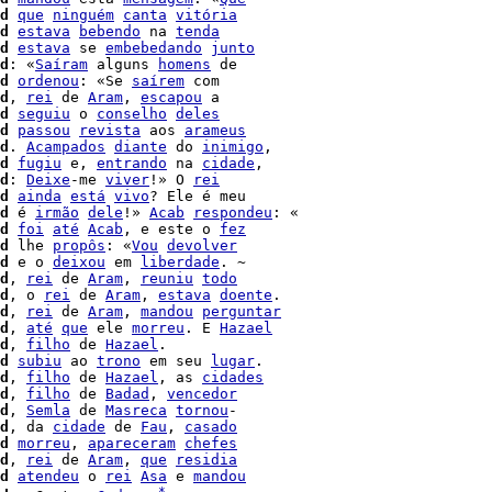
d
que
ninguém
canta
vitória
d
estava
bebendo
 na 
tenda
d
estava
 se 
embebedando
junto
d
: «
Saíram
 alguns 
homens
 de

d
ordenou
: «Se 
saírem
 com

d
, 
rei
 de 
Aram
, 
escapou
 a

d
seguiu
 o 
conselho
deles
d
passou
revista
 aos 
arameus
d
. 
Acampados
diante
 do 
inimigo
,

d
fugiu
 e, 
entrando
 na 
cidade
d
: 
Deixe
-me 
viver
!» O 
rei
d
ainda
está
vivo
? Ele é meu

d
 é 
irmão
dele
!» 
Acab
respondeu
: «

d
foi
até
Acab
, e este o 
fez
d
 lhe 
propôs
: «
Vou
devolver
d
 e o 
deixou
 em 
liberdade
. ~

d
, 
rei
 de 
Aram
, 
reuniu
todo
d
, o 
rei
 de 
Aram
, 
estava
doente
.

d
, 
rei
 de 
Aram
, 
mandou
perguntar
d
, 
até
que
 ele 
morreu
. E 
Hazael
d
, 
filho
 de 
Hazael
.

d
subiu
 ao 
trono
 em seu 
lugar
.

d
, 
filho
 de 
Hazael
, as 
cidades
d
, 
filho
 de 
Badad
, 
vencedor
d
, 
Semla
 de 
Masreca
tornou
-

d
, da 
cidade
 de 
Fau
, 
casado
d
morreu
, 
apareceram
chefes
d
, 
rei
 de 
Aram
, 
que
residia
d
atendeu
 o 
rei
Asa
 e 
mandou
*