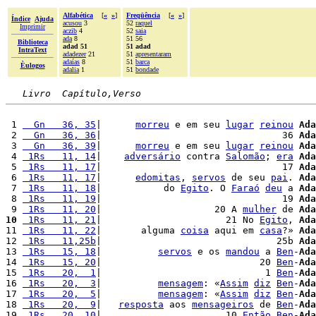
Alfabética
[
«
»
]
Freqüência
[
«
»
]
Índice
Ajuda
acusou
3
52
raquel
Imprimir
aczib
4
52
saia
ada
8
51 56
Biblioteca
adad 51
51 adad
IntraText
adadezer
21
51
apresentaram
adaías
8
51
barca
Èulogos
adalia
1
51
bondade
Livro  Capítulo,Verso
 1 
  Gn   36, 35
|      
morreu
 e em seu 
lugar
reinou
Ada
 2 
  Gn   36, 36
|                                36 
Ada
 3 
  Gn   36, 39
|      
morreu
 e em seu 
lugar
reinou
Ada
 4 
 1Rs   11, 14
|    
adversário
 contra 
Salomão
; 
era
Ada
 5 
 1Rs   11, 17
|                                17 
Ada
 6 
 1Rs   11, 17
|      
edomitas
, 
servos
 de seu 
pai
. 
Ada
 7 
 1Rs   11, 18
|           do 
Egito
. O 
Faraó
deu
 a 
Ada
 8 
 1Rs   11, 19
|                                19 
Ada
 9 
 1Rs   11, 20
|                    20 A 
mulher
 de 
Ada
10
 1Rs   11, 21
|                      21 No 
Egito
, 
Ada
11 
 1Rs   11, 22
|       alguma 
coisa
 aqui em 
casa
?» 
Ada
12 
 1Rs   11,25b
|                               25b 
Ada
13 
 1Rs   15, 18
|          
servos
 e os 
mandou
 a 
Ben
-
Ada
14 
 1Rs   15, 20
|                            20 
Ben
-
Ada
15 
 1Rs   20,  1
|                             1 
Ben
-
Ada
16 
 1Rs   20,  3
|          
mensagem
: «
Assim
diz
Ben
-
Ada
17 
 1Rs   20,  5
|          
mensagem
: «
Assim
diz
Ben
-
Ada
18 
 1Rs   20,  9
|   
resposta
 aos 
mensageiros
 de 
Ben
-
Ada
19 
 1Rs   20, 10
|                      10 
Então
Ben
-
Ada