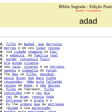
Bíblia Sagrada - Edição Past
IntraText - Concordâncias
adad
d
, 
filho
 de 
Badad
, 
que
derrotou
d
morreu
 e em seu 
lugar
reinou
d
; sua 
cidade
chamava
-se 
Fau
;

d
, o 
edomita
, da 
família
real
d
, 
porém
, 
conseguiu
fugir
d
era
ainda
criança
.

d
 uma 
casa
, 
víveres
 e um 
terreno
.

d
ganhou
 a 
simpatia
 do 
Faraó
,

d
 lhe 
deu
 um 
filho
, 
Genubat
d
ouviu
dizer
que
Davi
tinha
d
respondeu
: «
Não
está
faltando
d
reinou
 em 
Edom
, e 
não
deixou
d
, 
filho
 de Tabremon, 
filho
d
concordou
 com o 
rei
Asa
d
, 
rei
 de 
Aram
, 
reuniu
todo
d
: 
Entregue
-me a 
prata
 e o

d
: Eu lhe 
ordeno
que
 me 
entregue
d
: «
Digam
 à sua 
majestade
:

d
mandou
 esta 
mensagem
: «
Que