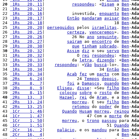
20
 1Rs   20, 11
|           
respondeu
: «
Digam
 a 
Ben
-
Ada
21 
 1Rs   20, 12
|                            12 
Ben
-
Ada
22 
 1Rs   20, 16
|           investida, 
enquanto
Ben
-
Ada
23 
 1Rs   20, 17
|         
Então
mandaram
avisar
Ben
-
Ada
24 
 1Rs   20, 18
|                            18 
Ben
-
Ada
25 
 1Rs   20, 20
| 
perseguidos
 pelos 
israelitas
. 
Ben
-
Ada
26 
 1Rs   20, 25
|         
certeza
, 
venceremos
». 
Ben
-
Ada
27 
 1Rs   20, 26
|           26 No 
ano
seguinte
, 
Ben
-
Ada
28 
 1Rs   20, 27
|         
saíram
 ao 
encontro
 de 
Ben
-
Ada
29 
 1Rs   20, 30
|           
que
tinham
sobrado
. 
Ben
-
Ada
30
 1Rs   20, 32
|         
Assim
diz
 o seu 
servo
Ben
-
Ada
31 
 1Rs   20, 32
|             O 
rei
respondeu
: «
Ben
-
Ada
32 
 1Rs   20, 33
|           da 
letra
, 
dizendo
: «
Ben
-
Ada
33 
 1Rs   20, 33
|    
respondeu
: «
Vão
buscá
-lo». 
Ben
-
Ada
34 
 1Rs   20, 34
|                      34 
Então
Ben
-
Ada
35 
 1Rs   20, 34
|         
Acab
fez
 um 
pacto
 com 
Ben
-
Ada
36 
 2Rs    6, 24
|             24 
Tempos
depois
, 
Ben
-
Ada
37 
 2Rs    8,  7
|         
foi
 a 
Damasco
, 
quando
Ben
-
Ada
38 
 2Rs    8,  9
|     
Eliseu
, 
disse
: «Seu 
filho
Ben
-
Ada
39 
 2Rs    8, 15
|      
colocou
sobre
 o 
rosto
 de 
Ben
-
Ada
40
 2Rs   13,  3
|      
Hazael
, 
rei
 de 
Aram
, e a 
Ben
-
Ada
41 
 2Rs   13, 24
|           
morreu
. E seu 
filho
Ben
-
Ada
42 
 2Rs   13, 25
|           
retomou
 do 
poder
 de 
Ben
-
Ada
43 
 1Cr    1, 46
|       
Quando
Husam
morreu
, 
reinou
Ada
44 
 1Cr    1, 47
|                 47 Com a 
morte
 de 
Ada
45 
 1Cr    1, 50
|       
morreu
, o 
trono
passou
 para 
Ada
46 
 1Cr    1, 51
|                         51 
Quando
Ada
47 
 2Cr   16,  2
|     
palácio
, e os 
mandou
 para 
Ben
-
Ada
48 
 2Cr   16,  4
|                             4 
Ben
-
Ada