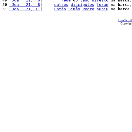
49 
 Joa   21,  6
|        
rede
 do 
lado
direito
 da 
barca
,
50
 Joa   21,  8
|     
outros
discípulos
foram
 na 
barca
,
51 
 Joa   21, 11
|     
Então
Simão
Pedro
subiu
 na 
barca
 
IntraText®
Copyrig