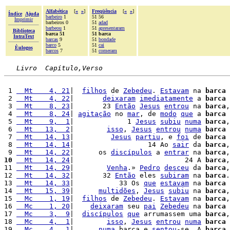
Alfabética
[
«
»
]
Freqüência
[
«
»
]
Índice
Ajuda
barbeiro
1
51 56
Imprimir
barbeiros 0
51
adad
barbeou
1
51
apresentaram
Biblioteca
barca 51
51 barca
IntraText
barcas
9
51
bondade
barco
5
51
cai
Èulogos
barcos
7
51
comeram
Livro  Capítulo,Verso
 1 
  Mt    4, 21
|  
filhos
 de 
Zebedeu
. 
Estavam
 na 
barca
 
 2 
  Mt    4, 22
|       
deixaram
imediatamente
 a 
barca
 
 3 
  Mt    8, 23
|       23 
Então
Jesus
entrou
 na 
barca
,
 4 
  Mt    8, 24
| 
agitação
 no 
mar
, de 
modo
que
 a 
barca
 5 
  Mt    9,  1
|             1 
Jesus
subiu
numa
barca
,
 6 
  Mt   13,  2
|        
isso
, 
Jesus
entrou
numa
barca
 
 7 
  Mt   14, 13
|         
Jesus
partiu
, e 
foi
 de 
barca
 
 8 
  Mt   14, 14
|                  14 Ao 
sair
 da 
barca
,
 9 
  Mt   14, 22
|      os 
discípulos
 a 
entrar
 na 
barca
,
10
  Mt   14, 24
|                           24 A 
barca
,
11 
  Mt   14, 29
|        
Venha
.» 
Pedro
desceu
 da 
barca
,
12 
  Mt   14, 32
|       32 
Então
 eles 
subiram
 na 
barca
.
13 
  Mt   14, 33
|           33 Os 
que
estavam
 na 
barca
 
14 
  Mt   15, 39
|      
multidões
, 
Jesus
subiu
 na 
barca
,
15 
  Mc    1, 19
|  
filhos
 de 
Zebedeu
. 
Estavam
 na 
barca
,
16 
  Mc    1, 20
|    
deixaram
 seu 
pai
Zebedeu
 na 
barca
 
17 
  Mc    3,  9
|  
discípulos
que
 arrumassem uma 
barca
,
18 
  Mc    4,  1
|        
isso
, 
Jesus
entrou
numa
barca
 
19 
  Mc    4,  1
|      
numa
 barca e 
sentou
-se. A 
barca