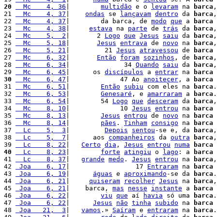
20
  Mc    4, 36
|        
multidão
 e o 
levaram
 na 
barca
,
21 
  Mc    4, 37
|    
ondas
 se 
lançavam
dentro
 da 
barca
,
22 
  Mc    4, 37
|        da barca, de 
modo
que
 a 
barca
23 
  Mc    4, 38
|     
estava
 na 
parte
 de 
trás
 da 
barca
,
24 
  Mc    5,  2
|       2 
Logo
que
Jesus
saiu
 da 
barca
,
25 
  Mc    5, 18
|       
Jesus
entrava
 de 
novo
 na 
barca
,
26 
  Mc    5, 21
|         21 
Jesus
atravessou
 de 
barca
27 
  Mc    6, 32
|       
Então
foram
sozinhos
, de 
barca
,
28 
  Mc    6, 34
|              34 
Quando
saiu
 da 
barca
,
29 
  Mc    6, 45
|      os 
discípulos
 a 
entrar
 na 
barca
 
30
  Mc    6, 47
|             47 Ao 
anoitecer
, a 
barca
31 
  Mc    6, 51
|        
Então
subiu
 com eles na 
barca
.
32 
  Mc    6, 53
|        
Genesaré
, e 
amarraram
 a 
barca
.

33 
  Mc    6, 54
|        54 
Logo
que
desceram
 da 
barca
,
34 
  Mc    8, 10
|             10 
Jesus
entrou
 na 
barca
 
35 
  Mc    8, 13
|        
Jesus
entrou
 de 
novo
 na 
barca
 
36 
  Mc    8, 14
|        
pães
. 
Tinham
consigo
 na 
barca
 
37 
  Lc    5,  3
|         
Depois
sentou
-se e, da 
barca
,
38 
  Lc    5,  7
|      aos 
companheiros
 da 
outra
barca
,
39 
  Lc    8, 22
|   
Certo
dia
, 
Jesus
entrou
numa
barca
 
40
  Lc    8, 23
|        
forte
atingiu
 o 
lago
: a 
barca
 
41 
  Lc    8, 37
|   
grande
medo
. 
Jesus
entrou
 na 
barca
,
42 
 Joa    6, 17
|                 17 
Entraram
 na 
barca
 
43 
 Joa    6, 19
|      
águas
 e 
aproximando
-se da 
barca
.
44 
 Joa    6, 21
|     
quiseram
recolher
Jesus
 na 
barca
,
45 
 Joa    6, 21
|    barca, 
mas
nesse
instante
 a 
barca
46 
 Joa    6, 22
|        
viu
que
 aí 
havia
 só uma 
barca
.
47 
 Joa    6, 22
|      
Jesus
não
tinha
subido
 na 
barca
 
48 
 Joa   21,  3
|   
vamos
.» 
Saíram
 e 
entraram
 na 
barca
.