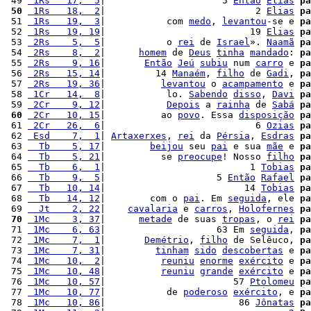
 49 
 1Rs   17,  5
|                     5 
Então
Elias
pa
 50
 1Rs   18,  2
|                           2 
Elias
pa
 51 
 1Rs   19,  3
|           com 
medo
, 
levantou
-se e 
pa
 52 
 1Rs   19, 19
|                          19 
Elias
pa
 53 
 2Rs    5,  5
|           o 
rei
 de 
Israel
». 
Naamã
pa
 54 
 2Rs    8,  2
|      
homem
 de 
Deus
tinha
mandado
: 
pa
 55 
 2Rs    9, 16
|       
Então
Jeú
subiu
 num 
carro
 e 
pa
 56 
 2Rs   15, 14
|         14 
Manaém
, 
filho
 de 
Gadi
, 
pa
 57 
 2Rs   19, 36
|          
levantou
 o 
acampamento
 e 
pa
 58 
 1Cr   14,  8
|           lo. 
Sabendo
disso
, 
Davi
pa
 59 
 2Cr    9, 12
|           
Depois
 a 
rainha
 de 
Sabá
pa
 60
 2Cr   10, 15
|          ao 
povo
. Essa 
disposição
pa
 61 
 2Cr   26,  6
|                           6 
Ozias
pa
 62 
 Esd    7,  1
| 
Artaxerxes
, 
rei
 da 
Pérsia
, 
Esdras
pa
 63 
  Tb    5, 17
|        
beijou
 seu 
pai
 e sua 
mãe
 e 
pa
 64 
  Tb    5, 21
|          se 
preocupe
! Nosso 
filho
pa
 65 
  Tb    6,  1
|                          1 
Tobias
pa
 66 
  Tb    9,  5
|                    5 
Então
Rafael
pa
 67 
  Tb   10, 14
|                         14 
Tobias
pa
 68 
  Tb   14, 12
|        com o 
pai
. Em 
seguida
, ele 
pa
 69 
  Jt    2, 22
|    
cavalaria
 e 
carros
, 
Holofernes
pa
 70
 1Mc    3, 37
|      
metade
 de suas 
tropas
, o 
rei
pa
 71 
 1Mc    6, 63
|                    63 Em 
seguida
, 
pa
 72 
 1Mc    7,  1
|       
Demétrio
, 
filho
 de Selêuco, 
pa
 73 
 1Mc    7, 31
|         
tinham
sido
descobertas
 e 
pa
 74 
 1Mc   10,  2
|          
reuniu
enorme
exército
 e 
pa
 75 
 1Mc   10, 48
|          
reuniu
grande
exército
 e 
pa
 76 
 1Mc   10, 57
|                       57 
Ptolomeu
pa
 77 
 1Mc   10, 77
|           de 
poderoso
exército
, e 
pa
 78 
 1Mc   10, 86
|                        86 
Jônatas
pa