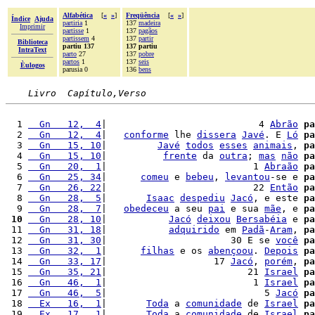
Alfabética
[
«
»
]
Freqüência
[
«
»
]
Índice
Ajuda
partiria
1
137
madeira
Imprimir
partisse
1
137
pagãos
partissem
4
137
partir
Biblioteca
partiu 137
137 partiu
IntraText
parto
27
137
pobre
partos
1
137
seis
Èulogos
parusia 0
136
bens
Livro  Capítulo,Verso
  1 
  Gn   12,  4
|                           4 
Abrão
pa
  2 
  Gn   12,  4
|   
conforme
 lhe 
dissera
Javé
. E 
Ló
pa
  3 
  Gn   15, 10
|         
Javé
todos
esses
animais
, 
pa
  4 
  Gn   15, 10
|          
frente
 da 
outra
; 
mas
não
pa
  5 
  Gn   20,  1
|                          1 
Abraão
pa
  6 
  Gn   25, 34
|      
comeu
 e 
bebeu
, 
levantou
-se e 
pa
  7 
  Gn   26, 22
|                          22 
Então
pa
  8 
  Gn   28,  5
|       
Isaac
despediu
Jacó
, e este 
pa
  9 
  Gn   28,  7
|   
obedeceu
 a seu 
pai
 e sua 
mãe
, e 
pa
 10
  Gn   28, 10
|           
Jacó
deixou
Bersabéia
 e 
pa
 11 
  Gn   31, 18
|           
adquirido
 em 
Padã
-
Aram
, 
pa
 12 
  Gn   31, 30
|                      30 E se 
você
pa
 13 
  Gn   32,  1
|      
filhas
 e os 
abençoou
. 
Depois
pa
 14 
  Gn   33, 17
|                   17 
Jacó
, 
porém
, 
pa
 15 
  Gn   35, 21
|                         21 
Israel
pa
 16 
  Gn   46,  1
|                          1 
Israel
pa
 17 
  Gn   46,  5
|                            5 
Jacó
pa
 18 
  Ex   16,  1
|       
Toda
 a 
comunidade
 de 
Israel
pa
 19 
  Ex   17,  1
|       
Toda
 a 
comunidade
 de 
Israel
pa