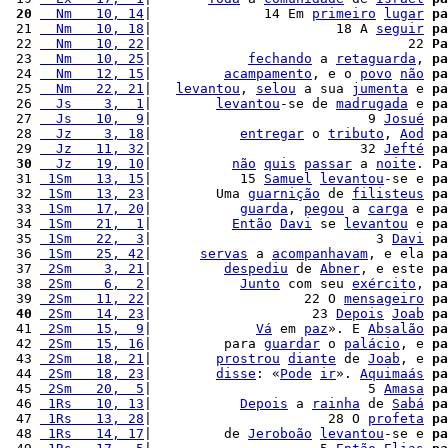
 20
  Nm   10, 14
|              14 Em 
primeiro
lugar
pa
 21 
  Nm   10, 18
|                       18 A 
seguir
pa
 22 
  Nm   10, 22
|                                22 
Pa
 23 
  Nm   10, 25
|            
fechando
 a 
retaguarda
, 
pa
 24 
  Nm   12, 15
|         
acampamento
, e o 
povo
não
pa
 25 
  Nm   22, 21
|   
levantou
, 
selou
 a sua 
jumenta
 e 
pa
 26 
  Js    3,  1
|        
levantou
-se de 
madrugada
 e 
pa
 27 
  Js   10,  9
|                           9 
Josué
pa
 28 
  Jz    3, 18
|           
entregar
 o 
tributo
, 
Aod
pa
 29 
  Jz   11, 32
|                          32 
Jefté
pa
 30
  Jz   19, 10
|          
não
quis
passar
 a 
noite
. 
Pa
 31 
 1Sm   13, 15
|           15 
Samuel
levantou
-se e 
pa
 32 
 1Sm   13, 23
|        Uma 
guarnição
 de 
filisteus
pa
 33 
 1Sm   17, 20
|           
guarda
, 
pegou
 a 
carga
 e 
pa
 34 
 1Sm   21,  1
|          
Então
Davi
 se 
levantou
 e 
pa
 35 
 1Sm   22,  3
|                            3 
Davi
pa
 36 
 1Sm   25, 42
|      
servas
 a 
acompanhavam
, e ela 
pa
 37 
 2Sm    3, 21
|         
despediu
 de 
Abner
, e este 
pa
 38 
 2Sm    6,  2
|           
Junto
 com seu 
exército
, 
pa
 39 
 2Sm   11, 22
|                   22 O 
mensageiro
pa
 40
 2Sm   14, 23
|                    23 
Depois
Joab
pa
 41 
 2Sm   15,  9
|             
Vá
 em 
paz
». E 
Absalão
pa
 42 
 2Sm   15, 16
|         para 
guardar
 o 
palácio
, e 
pa
 43 
 2Sm   18, 21
|        
prostrou
diante
 de 
Joab
, e 
pa
 44 
 2Sm   18, 23
|        
disse
: «
Pode
ir
». 
Aquimaás
pa
 45 
 2Sm   20,  5
|                           5 
Amasa
pa
 46 
 1Rs   10, 13
|           
Depois
 a 
rainha
 de 
Sabá
pa
 47 
 1Rs   13, 28
|                      28 O 
profeta
pa
 48 
 1Rs   14, 17
|         de 
Jeroboão
levantou
-se e 
pa