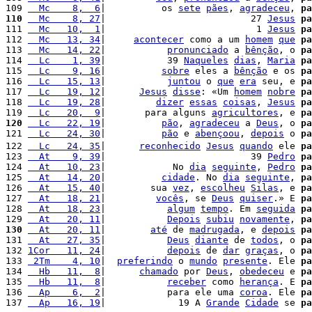
109 
  Mc    8,  6
|          os 
sete
pães
, 
agradeceu
, 
pa
110
  Mc    8, 27
|                          27 
Jesus
pa
111 
  Mc   10,  1
|                           1 
Jesus
pa
112 
  Mc   13, 34
|     
acontecer
 como a um 
homem
que
pa
113 
  Mc   14, 22
|           
pronunciado
 a 
bênção
, o 
pa
114 
  Lc    1, 39
|           39 
Naqueles
dias
, 
Maria
pa
115 
  Lc    9, 16
|          
sobre
 eles a 
bênção
 e os 
pa
116 
  Lc   15, 13
|           
juntou
 o 
que
era
 seu, e 
pa
117 
  Lc   19, 12
|      
Jesus
disse
: «Um 
homem
nobre
pa
118 
  Lc   19, 28
|         
dizer
essas
coisas
, 
Jesus
pa
119 
  Lc   20,  9
|       para alguns 
agricultores
, e 
pa
120
  Lc   22, 19
|          
pão
, 
agradeceu
 a 
Deus
, o 
pa
121 
  Lc   24, 30
|          
pão
 e 
abençoou
, 
depois
 o 
pa
122 
  Lc   24, 35
|      
reconhecido
Jesus
quando
 ele 
pa
123 
  At    9, 39
|                          39 
Pedro
pa
124 
  At   10, 23
|            No 
dia
seguinte
, 
Pedro
pa
125 
  At   14, 20
|          
cidade
. No 
dia
seguinte
, 
pa
126 
  At   15, 40
|        sua 
vez
, 
escolheu
Silas
, e 
pa
127 
  At   18, 21
|         
vocês
, se 
Deus
quiser
.» E 
pa
128 
  At   18, 23
|           
algum
tempo
. Em 
seguida
pa
129 
  At   20, 11
|           
Depois
subiu
novamente
, 
pa
130
  At   20, 11
|        
até
 de 
madrugada
, e 
depois
pa
131 
  At   27, 35
|           
Deus
diante
 de 
todos
, o 
pa
132 
1Cor   11, 24
|           
depois
 de 
dar
graças
, o 
pa
133 
 2Tm    4, 10
|  
preferindo
 o 
mundo
presente
. Ele 
pa
134 
  Hb   11,  8
|      
chamado
 por 
Deus
, 
obedeceu
 e 
pa
135 
  Hb   11,  8
|           
receber
 como 
herança
. E 
pa
136 
  Ap    6,  2
|           para ele uma 
coroa
. Ele 
pa
137 
  Ap   16, 19
|             19 A 
Grande
Cidade
 se 
pa