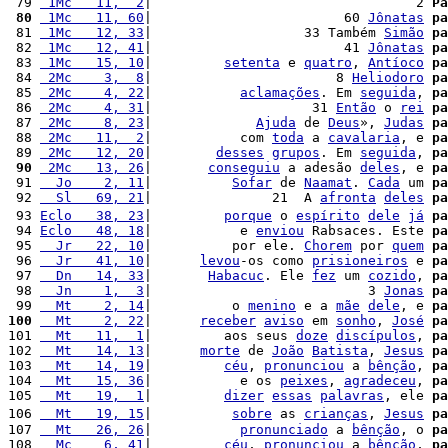
 79 
 1Mc   11,  2
|                                 2 
Pa
 80
 1Mc   11, 60
|                        60 
Jônatas
pa
 81 
 1Mc   12, 33
|                   33 Também 
Simão
pa
 82 
 1Mc   12, 41
|                        41 
Jônatas
pa
 83 
 1Mc   15, 10
|         
setenta
 e 
quatro
, 
Antíoco
pa
 84 
 2Mc    3,  8
|                       8 
Heliodoro
pa
 85 
 2Mc    4, 22
|           
aclamações
. Em 
seguida
, 
pa
 86 
 2Mc    4, 31
|                    31 
Então
 o 
rei
pa
 87 
 2Mc    8, 23
|             
Ajuda
 de 
Deus
», 
Judas
pa
 88 
 2Mc   11,  2
|           com 
toda
 a 
cavalaria
, e 
pa
 89 
 2Mc   12, 20
|        
desses
grupos
. Em 
seguida
, 
pa
 90
 2Mc   13, 26
|       
conseguiu
 a adesão 
deles
, e 
pa
 91 
  Jo    2, 11
|          
Sofar
 de 
Naamat
. 
Cada
 um 
pa
 92 
  Sl   69, 21
|               21  A 
afronta
deles
pa
 93 
Eclo   38, 23
|         
porque
 o 
espírito
dele
já
pa
 94 
Eclo   48, 18
|           e 
enviou
 Rabsaces. Este 
pa
 95 
  Jr   22, 10
|          por ele. 
Chorem
 por 
quem
pa
 96 
  Jr   41, 10
|      
levou
-os como 
prisioneiros
 e 
pa
 97 
  Dn   14, 33
|       
Habacuc
. Ele 
fez
 um 
cozido
, 
pa
 98 
  Jn    1,  3
|                           3 
Jonas
pa
 99 
  Mt    2, 14
|          o 
menino
 e a 
mãe
dele
, e 
pa
100
  Mt    2, 22
|      
receber
aviso
 em 
sonho
, 
José
pa
101 
  Mt   11,  1
|         aos seus 
doze
discípulos
, 
pa
102 
  Mt   14, 13
|      
morte
 de 
João
Batista
, 
Jesus
pa
103 
  Mt   14, 19
|         
céu
, 
pronunciou
 a 
bênção
, 
pa
104 
  Mt   15, 36
|           e os 
peixes
, 
agradeceu
, 
pa
105 
  Mt   19,  1
|         
dizer
essas
palavras
, ele 
pa
106 
  Mt   19, 15
|          
sobre
 as 
crianças
, 
Jesus
pa
107 
  Mt   26, 26
|           
pronunciado
 a 
bênção
, o 
pa
108 
  Mc    6, 41
|         
céu
, 
pronunciou
 a 
bênção
, 
pa