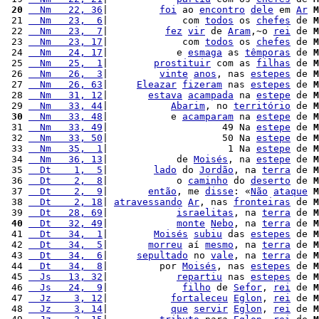
 20
  Nm   22, 36
|         
foi
 ao 
encontro
dele
 em 
Ar
M
 21 
  Nm   23,  6
|             com 
todos
 os 
chefes
 de 
M
 22 
  Nm   23,  7
|          
fez
vir
 de 
Aram
,~o 
rei
 de 
M
 23 
  Nm   23, 17
|             com 
todos
 os 
chefes
 de 
M
 24 
  Nm   24, 17
|            e 
esmaga
 as 
têmporas
 de 
M
 25 
  Nm   25,  1
|        
prostituir
 com as 
filhas
 de 
M
 26 
  Nm   26,  3
|         
vinte
anos
, nas 
estepes
 de 
M
 27 
  Nm   26, 63
|     
Eleazar
fizeram
 nas 
estepes
 de 
M
 28 
  Nm   31, 12
|       
estava
acampada
 na 
estepe
 de 
M
 29 
  Nm   33, 44
|           
Abarim
, no 
território
 de 
M
 30
  Nm   33, 48
|           e 
acamparam
 na 
estepe
 de 
M
 31 
  Nm   33, 49
|                    49 Na 
estepe
 de 
M
 32 
  Nm   33, 50
|                    50 Na 
estepe
 de 
M
 33 
  Nm   35,  1
|                     1 Na 
estepe
 de 
M
 34 
  Nm   36, 13
|            de 
Moisés
, na 
estepe
 de 
M
 35 
  Dt    1,  5
|        
lado
 do 
Jordão
, na 
terra
 de 
M
 36 
  Dt    2,  8
|            o 
caminho
 do 
deserto
 de 
M
 37 
  Dt    2,  9
|       
então
, me 
disse
: «
Não
ataque
M
 38 
  Dt    2, 18
| 
atravessando
Ar
, nas 
fronteiras
 de 
M
 39 
  Dt   28, 69
|            
israelitas
, na 
terra
 de 
M
 40
  Dt   32, 49
|            
monte
Nebo
, na 
terra
 de 
M
 41 
  Dt   34,  1
|        
Moisés
subiu
 das 
estepes
 de 
M
 42 
  Dt   34,  5
|       
morreu
 aí 
mesmo
, na 
terra
 de 
M
 43 
  Dt   34,  6
|     
sepultado
 no 
vale
, na 
terra
 de 
M
 44 
  Dt   34,  8
|         por 
Moisés
, nas 
estepes
 de 
M
 45 
  Js   13, 32
|            
repartiu
 nas 
estepes
 de 
M
 46 
  Js   24,  9
|             
filho
 de 
Sefor
, 
rei
 de 
M
 47 
  Jz    3, 12
|           
fortaleceu
Eglon
, 
rei
 de 
M
 48 
  Jz    3, 14
|           
que
servir
Eglon
, 
rei
 de 
M