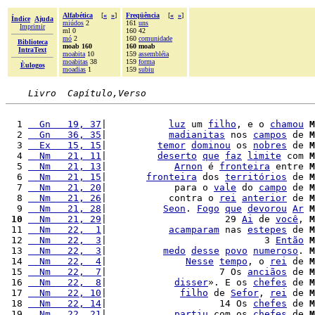
Alfabética
[
«
»
]
Freqüência
[
«
»
]
Índice
Ajuda
miúdos
2
161
uns
Imprimir
ml 0
160 42
mó
2
160
comunidade
Biblioteca
moab 160
160 moab
IntraText
moabita
10
159
assembléia
moabitas
38
159
forma
Èulogos
moadias
1
159
subiu
Livro  Capítulo,Verso
  1 
  Gn   19, 37
|           
luz
 um 
filho
, e o 
chamou
M
  2 
  Gn   36, 35
|           
madianitas
 nos 
campos
 de 
M
  3 
  Ex   15, 15
|         
temor
dominou
 os 
nobres
 de 
M
  4 
  Nm   21, 11
|         
deserto
que
faz
limite
 com 
M
  5 
  Nm   21, 13
|            
Arnon
 é 
fronteira
 entre 
M
  6 
  Nm   21, 15
|       
fronteira
 dos 
territórios
 de 
M
  7 
  Nm   21, 20
|            para o 
vale
 do 
campo
 de 
M
  8 
  Nm   21, 26
|           contra o 
rei
anterior
 de 
M
  9 
  Nm   21, 28
|          
Seon
. 
Fogo
que
devorou
Ar
M
 10
  Nm   21, 29
|                     29 
Ai
 de 
você
, 
M
 11 
  Nm   22,  1
|           
acamparam
 nas 
estepes
 de 
M
 12 
  Nm   22,  3
|                            3 
Então
M
 13 
  Nm   22,  3
|          
medo
desse
povo
numeroso
. 
M
 14 
  Nm   22,  4
|              
Nesse
tempo
, o 
rei
 de 
M
 15 
  Nm   22,  7
|                    7 Os 
anciãos
 de 
M
 16 
  Nm   22,  8
|            
disser
». E os 
chefes
 de 
M
 17 
  Nm   22, 10
|             
filho
 de 
Sefor
, 
rei
 de 
M
 18 
  Nm   22, 14
|                    14 Os 
chefes
 de 
M
 19 
  Nm   22, 21
|            
partiu
 com os 
chefes
 de 
M