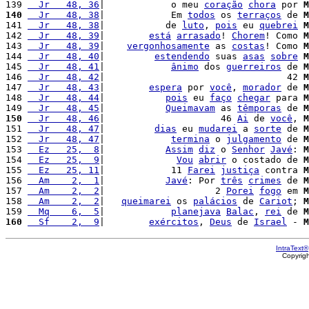
139 
  Jr   48, 36
|            o meu 
coração
chora
 por 
M
140
  Jr   48, 38
|            Em 
todos
 os 
terraços
 de 
M
141 
  Jr   48, 38
|           de 
luto
, 
pois
 eu 
quebrei
M
142 
  Jr   48, 39
|        
está
arrasado
! 
Chorem
! Como 
M
143 
  Jr   48, 39
|    
vergonhosamente
 as 
costas
! Como 
M
144 
  Jr   48, 40
|         
estendendo
 suas 
asas
sobre
M
145 
  Jr   48, 41
|            
ânimo
 dos 
guerreiros
 de 
M
146 
  Jr   48, 42
|                                 42 
M
147 
  Jr   48, 43
|        
espera
 por 
você
, 
morador
 de 
M
148 
  Jr   48, 44
|           
pois
 eu 
faço
chegar
 para 
M
149 
  Jr   48, 45
|           
Queimavam
 as 
têmporas
 de 
M
150
  Jr   48, 46
|                     46 
Ai
 de 
você
, 
M
151 
  Jr   48, 47
|         
dias
 eu 
mudarei
 a 
sorte
 de 
M
152 
  Jr   48, 47
|            
termina
 o 
julgamento
 de 
M
153 
  Ez   25,  8
|           
Assim
diz
 o 
Senhor
Javé
: 
M
154 
  Ez   25,  9
|             
Vou
abrir
 o costado de 
M
155 
  Ez   25, 11
|            11 
Farei
justiça
 contra 
M
156 
  Am    2,  1
|           
Javé
: Por 
três
crimes
 de 
M
157 
  Am    2,  2
|                    2 
Porei
fogo
 em 
M
158 
  Am    2,  2
|   
queimarei
 os 
palácios
 de 
Cariot
; 
M
159 
  Mq    6,  5
|            
planejava
Balac
, 
rei
 de 
M
160
  Sf    2,  9
|        
exércitos
, 
Deus
 de 
Israel
 - 
M
IntraText®
Copyrig