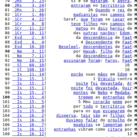
 79 
 2Rs    3, 23
|          si e se 
mataram
. E 
agora
, 
M
 80
 2Rs    3, 24
|          
entraram
 no 
território
 de 
M
 81 
 2Rs    3, 26
|                 26 
Quando
 o 
rei
 de 
M
 82 
 1Cr    1, 46
|           
madianitas
 nos 
campos
 de 
M
 83 
 1Cr    4, 22
|       Saraf, 
que
foram
 se 
casar
 em 
M
 84 
 1Cr    8,  8
|          
teve
filhos
 nos 
campos
 de 
M
 85 
 1Cr   11, 22
|            
matou
 os 
dois
heróis
 de 
M
 86 
 1Cr   18, 11
|           das 
outras
nações
: 
Edom
, 
M
 87 
 Esd    2,  6
|            da 
descendência
 de 
Faat
-
M
 88 
 Esd    8,  4
|              4 
Descendente
 de 
Faat
-
M
 89 
 Esd   10, 30
|     
Beseleel
, 
descendentes
 de 
Faat
-
M
 90
  Ne    3, 11
|           por 
Hasub
, 
filho
 de 
Faat
-
M
 91 
  Ne    7, 11
|            da 
descendência
 de 
Faat
-
M
 92 
  Ne   10, 15
|       
assinaram
foram
: 
Faros
, 
Faat
-
M
 93 
  Sl   60, 10
|                                10  
M
 94 
  Sl  108, 10
|                                10  
M
 95 
  Is   11, 14
|          
porão
 suas 
mãos
 em 
Edom
 e 
M
 96 
  Is   15,  1
|                   1 
Oráculo
 contra 
M
 97 
  Is   15,  1
|            
noite
foi
devastada
, 
Ar
-
M
 98 
  Is   15,  1
|          
noite
foi
devastada
, 
Quir
-
M
 99 
  Is   15,  2
|           
montes
 de 
Nebo
 e 
Medaba
, 
M
100
  Is   15,  4
|             
tremem
 as 
entranhas
 de 
M
101 
  Is   15,  5
|             5 Meu 
coração
geme
 por 
M
102 
  Is   15,  8
|           por 
todo
 o 
território
 de 
M
103 
  Is   15,  9
|           para os 
que
escaparem
 de 
M
104 
  Is   16,  2
|    
dispersa
, 
tais
são
 as 
filhas
 de 
M
105 
  Is   16,  6
|        
Ouvimos
falar
 do 
orgulho
 de 
M
106 
  Is   16,  7
|           
moabitas
 se 
lamentam
 por 
M
107 
  Is   16, 11
|   
entranhas
 vibram como 
cítara
 por 
M
108 
  Is   16, 12
|                                 12 
M