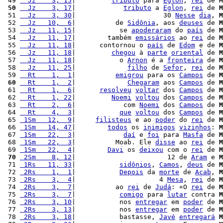
 49 
  Jz    3, 15
|         
tributo
 para 
Eglon
, 
rei
 de 
M
 50
  Jz    3, 17
|            
tributo
 a 
Eglon
, 
rei
 de 
M
 51 
  Jz    3, 30
|                      30 
Nesse
dia
, 
M
 52 
  Jz   10,  6
|          de 
Sidônia
, aos 
deuses
 de 
M
 53 
  Jz   11, 15
|           se 
apoderaram
 do 
país
 de 
M
 54 
  Jz   11, 17
|        também 
emissários
 ao 
rei
 de 
M
 55 
  Jz   11, 18
|      contornou o 
país
 de 
Edom
 e de 
M
 56 
  Jz   11, 18
|         
chegou
 à 
parte
oriental
 de 
M
 57 
  Jz   11, 18
|           o 
Arnon
 é a 
fronteira
 de 
M
 58 
  Jz   11, 25
|             
filho
 de 
Sefor
, 
rei
 de 
M
 59 
  Rt    1,  1
|          
emigrou
 para os 
Campos
 de 
M
 60
  Rt    1,  2
|             
Chegaram
 aos 
Campos
 de 
M
 61 
  Rt    1,  6
|      
resolveu
voltar
 dos 
Campos
 de 
M
 62 
  Rt    1, 22
|         
Noemi
voltou
 dos 
Campos
 de 
M
 63 
  Rt    2,  6
|            com 
Noemi
 dos 
Campos
 de 
M
 64 
  Rt    4,  3
|           
que
voltou
 dos 
Campos
 de 
M
 65 
 1Sm   12,  9
|     
filisteus
 e ao 
poder
 do 
rei
 de 
M
 66 
 1Sm   14, 47
|        
todos
 os 
inimigos
vizinhos
: 
M
 67 
 1Sm   22,  3
|            
daí
 e 
foi
 para 
Masfa
 de 
M
 68 
 1Sm   22,  3
|          Moab. Ele 
disse
 ao 
rei
 de 
M
 69 
 1Sm   22,  4
|        
Davi
 os 
deixou
 com o 
rei
 de 
M
 70
 2Sm    8, 12
|                       12 de 
Aram
 e 
M
 71 
 1Rs   11, 33
|           
sidônios
, 
Camos
, 
deus
 de 
M
 72 
 2Rs    1,  1
|           
Depois
 da 
morte
 de 
Acab
, 
M
 73 
 2Rs    3,  4
|                     4 
Mesa
, 
rei
 de 
M
 74 
 2Rs    3,  7
|          ao 
rei
 de 
Judá
: «O 
rei
 de 
M
 75 
 2Rs    3,  7
|           
comigo
 para 
lutar
 contra 
M
 76 
 2Rs    3, 10
|           nos 
entregar
 em 
poder
 de 
M
 77 
 2Rs    3, 13
|           nos 
entregar
 em 
poder
 de 
M
 78 
 2Rs    3, 18
|           bastasse, 
Javé
entregará
M