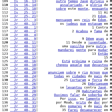
109 
  Is   16, 13
|         
outro
tempo
Javé
dirigiu
 a 
M
110
  Is   16, 14
|           
assalariado
, a 
glória
 de 
M
111 
  Is   25, 10
|         
sobre
 este 
monte
, 
enquanto
M
112 
  Is   25, 11
|                              11 Aí 
M
113 
  Jr   25, 21
|                           21 
Edom
, 
M
114 
  Jr   27,  3
|         
mensagem
 aos 
reis
 de 
Edom
, 
M
115 
  Jr   40, 11
|           os 
judeus
que
estavam
 em 
M
116 
  Jr   48,  1
|                           1 Contra 
M
117 
  Jr   48,  2
|                 2 
Acabou
 a 
fama
 de 
M
118 
  Jr   48,  4
|                                  4 
M
119 
  Jr   48,  9
|                      9 
Dêem
asas
 a 
M
120
  Jr   48, 11
|              11 Desde a 
juventude
, 
M
121 
  Jr   48, 11
|            uma 
vasilha
 para 
outra
. 
M
122 
  Jr   48, 12
|          
mandarei
gente
 para 
mudar
M
123 
  Jr   48, 13
|                           13 
Então
M
124 
  Jr   48, 15
|                                 15 
M
125 
  Jr   48, 16
|            
Está
próxima
 a 
ruína
 de 
M
126 
  Jr   48, 18
|         
chegou
aquele
que
devastou
M
127 
  Jr   48, 20
|                                 20 
M
128 
  Jr   48, 20
|     
anunciem
sobre
 o 
rio
Arnon
que
M
129 
  Jr   48, 24
|        
todas
 as 
cidades
 do 
país
 de 
M
130
  Jr   48, 25
|             25 
Cortaram
 a 
força
 de 
M
131 
  Jr   48, 26
|                      26 
Embriaguem
M
132 
  Jr   48, 26
|           se 
levantou
 contra 
Javé
. 
M
133 
  Jr   48, 28
|                   28 
Habitantes
 de 
M
134 
  Jr   48, 29
|        
Ouvimos
falar
 da 
soberba
 de 
M
135 
  Jr   48, 31
|           Por 
isso
, eu 
lamento
 por 
M
136 
  Jr   48, 31
|         por Moab, 
grito
 de 
dor
 por 
M
137 
  Jr   48, 33
|           dos 
pomares
 e do 
país
 de 
M
138 
  Jr   48, 35
|            35 
Farei
desaparecer
 em 
M