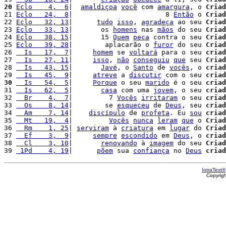
20
Eclo    4,  6
|  
amaldiçoa
você
 com 
amargura
, o 
Criad
21 
Eclo   24,  8
|                       8 
Então
 o 
Criad
22 
Eclo   32, 13
|      
tudo
isso
, 
agradeça
 ao seu 
Criad
23 
Eclo   33, 13
|       os 
homens
 nas 
mãos
 do seu 
Criad
24 
Eclo   38, 15
|       15 
Quem
peca
 contra o seu 
Criad
25 
Eclo   39, 28
|        aplacarão o 
furor
 do seu 
Criad
26 
  Is   17,  7
|     
homem
 se 
voltará
 para o seu 
criad
27 
  Is   27, 11
|     
isso
, 
não
conseguiu
que
 seu 
Criad
28 
  Is   43, 15
|       
Javé
, o 
Santo
 de 
vocês
, o 
criad
29 
  Is   45,  9
|     
atreve
 a 
discutir
 com o seu 
criad
30
  Is   54,  5
|     
Porque
 o seu 
marido
 é o seu 
criad
31 
  Is   62,  5
|       
casa
 com uma 
jovem
, o seu 
criad
32 
  Br    4,  7
|         7 
Vocês
irritaram
 o seu 
criad
33 
  Os    8, 14
|        se 
esqueceu
 de 
Deus
, seu 
criad
34 
  Am    7, 14
|    
discípulo
 de 
profeta
. Eu 
sou
criad
35 
  Mt   19,  4
|         
Vocês
nunca
leram
que
 o 
Criad
36 
  Rm    1, 25
| 
serviram
 à 
criatura
 em 
lugar
 do 
Criad
37 
  Ef    3,  9
|     
sempre
escondido
 em 
Deus
, o 
criad
38 
  Cl    3, 10
|       
renovando
 à 
imagem
 do seu 
Criad
39 
 1Pd    4, 19
|      
põem
 sua 
confiança
 no 
Deus
criad
IntraText®
Copyrig