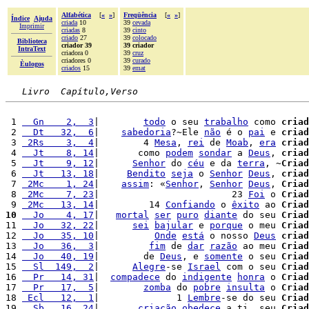
Alfabética
[
«
»
]
Freqüência
[
«
»
]
Índice
Ajuda
criada
10
39
cevada
Imprimir
criadas
8
39
cinto
criado
27
39
colocado
Biblioteca
criador 39
39 criador
IntraText
criadora 0
39
cruz
criadores 0
39
curado
Èulogos
criados
15
39
emat
Livro  Capítulo,Verso
 1 
  Gn    2,  3
|        
todo
 o seu 
trabalho
 como 
criad
 2 
  Dt   32,  6
|    
sabedoria
?~Ele 
não
 é o 
pai
 e 
criad
 3 
 2Rs    3,  4
|        4 
Mesa
, 
rei
 de 
Moab
, 
era
criad
 4 
  Jt    8, 14
|       como 
podem
sondar
 a 
Deus
, 
criad
 5 
  Jt    9, 12
|      
Senhor
 do 
céu
 e da 
terra
, ~
Criad
 6 
  Jt   13, 18
|     
Bendito
seja
 o 
Senhor
Deus
, 
criad
 7 
 2Mc    1, 24
|    
assim
: «
Senhor
, 
Senhor
Deus
, 
Criad
 8 
 2Mc    7, 23
|                        23 
Foi
 o 
Criad
 9 
 2Mc   13, 14
|         14 
Confiando
 o 
êxito
 ao 
Criad
10
  Jo    4, 17
|   
mortal
ser
puro
diante
 do seu 
Criad
11 
  Jo   32, 22
|      
sei
bajular
 e 
porque
 o meu 
Criad
12 
  Jo   35, 10
|          
Onde
está
 o nosso 
Deus
criad
13 
  Jo   36,  3
|         
fim
 de 
dar
razão
 ao meu 
Criad
14 
  Jo   40, 19
|        de 
Deus
, e 
somente
 o seu 
Criad
15 
  Sl  149,  2
|      
Alegre
-se 
Israel
 com o seu 
Criad
16 
  Pr   14, 31
|  
compadece
 do 
indigente
honra
 o 
Criad
17 
  Pr   17,  5
|        
zomba
 do 
pobre
insulta
 o 
Criad
18 
 Ecl   12,  1
|              1 
Lembre
-se do seu 
Criad
19 
  Sb   16, 24
|       
criação
obedece
 a ti, seu 
Criad