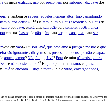
ará
os meus
exilados
,
não
por
preço
nem
por
suborno
-
diz
Javé
dos
ópia
, e também os
sabeus
,
aqueles
homens
altos
.
Irão
caminhando
15
stem
outros
deuses
».
De
fato
, tu
és
o
Deus
escondido
, o
Deus
de
á
salvo
por
Javé
, e
será
uma
salvação
para
sempre
;
vocês
nunca
mou
em suas
bases
; ele
não
a
fez
para
ser
um
caos
,
mas
para
ser
em
-me em
vão
!» Eu
sou
Javé
,
que
proclamo
a
justiça
e
mostro
o
que
eira
são
ignorantes
:
dirigem
suas
preces
a um
deus
que
não
é
capaz
de
aquele
tempo
?
Não
fui
eu,
Javé
?
Fora
de mim
não
existe
outro
23
Deus
e
não
existe
outro
.
Eu
juro
por mim
mesmo
: o
que
sai
da
em
Javé
se
encontra
justiça
e
força
». A ele
virão
,
envergonhados
,
r um rei pagão para revesti-lo com a função de messias (ungido), própria dos reis de Israel. O Deus vivo não
da a criação é boa (cf. Gn 1,4.10.12 etc. Eclo 39,12-35). A distinção entre o bem e o mal começa a partir do