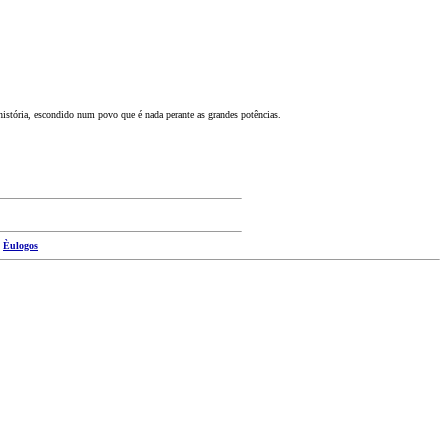
história, escondido num povo que é nada perante as grandes potências.
|
Èulogos