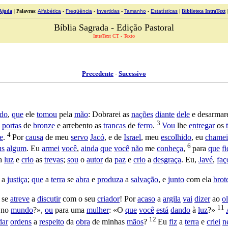
Ajuda
|
Palavras
:
Alfabética
-
Freqüência
-
Invertidas
-
Tamanho
-
Estatísticas
|
Biblioteca IntraText
Bíblia Sagrada - Edição Pastoral
IntraText CT - Texto
Precedente
-
Sucessivo
ido
,
que
ele
tomou
pela
mão
:
Dobrarei
as
nações
diante
dele
e
desarmar
3
s
portas
de
bronze
e
arrebento
as
trancas
de
ferro
.
Vou
lhe
entregar
os
4
e
.
Por
causa
de meu
servo
Jacó
, e de
Israel
, meu
escolhido
, eu
chamei
6
us
algum
. Eu
armei
você
,
ainda
que
você
não
me
conheça
,
para
que
f
a
luz
e
crio
as
trevas
;
sou
o
autor
da
paz
e
crio
a
desgraça
. Eu,
Javé
,
faç
a
justiça
;
que
a
terra
se
abra
e
produza
a
salvação
, e
junto
com ela
brot
, se
atreve
a
discutir
com o seu
criador
! Por
acaso
a
argila
vai
dizer
ao
ol
11
no
mundo
?»,
ou
para uma
mulher
: «O
que
você
está
dando
à
luz
?»
12
dar
ordens
a
respeito
da
obra
de minhas
mãos
?
Eu
fiz
a
terra
e
criei
n