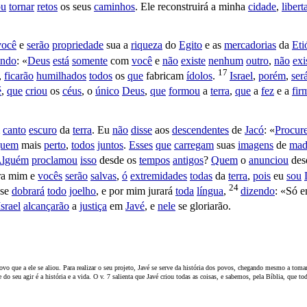
ou
tornar
retos
os seus
caminhos
. Ele
reconstruirá
a minha
cidade
,
libert
você
e
serão
propriedade
sua a
riqueza
do
Egito
e as
mercadorias
da
Eti
endo
: «
Deus
está
somente
com
você
e
não
existe
nenhum
outro
,
não
exi
17
,
ficarão
humilhados
todos
os
que
fabricam
ídolos
.
Israel
,
porém
,
ser
é
,
que
criou
os
céus
, o
único
Deus
,
que
formou
a
terra
,
que
a
fez
e a
fir
canto
escuro
da
terra
. Eu
não
disse
aos
descendentes
de
Jacó
: «
Procur
guem
mais
perto
,
todos
juntos
.
Esses
que
carregam
suas
imagens
de
mad
lguém
proclamou
isso
desde os
tempos
antigos
?
Quem
o
anunciou
des
ara mim e
vocês
serão
salvas
,
ó
extremidades
todas
da
terra
,
pois
eu
sou
24
 se
dobrará
todo
joelho
, e por mim
jurará
toda
língua
,
dizendo
: «Só 
Israel
alcançarão
a
justiça
em
Javé
, e
nele
se
gloriarão
.
ovo que a ele se aliou. Para realizar o seu projeto, Javé se serve da história dos povos, chegando mesmo a toma
o seu agir é a história e a vida. O v. 7 salienta que Javé criou todas as coisas, e sabemos, pela Bíblia, que to