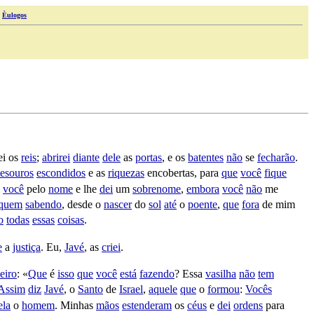
|
Èulogos
ei
os
reis
;
abrirei
diante
dele
as
portas
, e os
batentes
não
se
fecharão
.
tesouros
escondidos
e as
riquezas
encobertas
, para
que
você
fique
você
pelo
nome
e lhe
dei
um
sobrenome
,
embora
você
não
me
iquem
sabendo
, desde o
nascer
do
sol
até
o
poente
,
que
fora
de mim
o
todas
essas
coisas
.
e
a
justiça
. Eu,
Javé
, as
criei
.
eiro
: «
Que
é
isso
que
você
está
fazendo
? Essa
vasilha
não
tem
Assim
diz
Javé
, o
Santo
de
Israel
,
aquele
que
o
formou
:
Vocês
ela
o
homem
. Minhas
mãos
estenderam
os
céus
e
dei
ordens
para