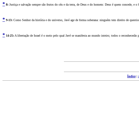
*
8
:
Justiça e salvação sempre são frutos do céu e da terra, de Deus e do homem: Deus é quem concede, e o h
*
9
-13:
Como Senhor da história e do universo, Javé age de forma soberana: ninguém tem direito de questioná
*
14
-25:
A libertação de Israel é o meio pelo qual Javé se manifesta ao mundo inteiro; todos o reconhecerã
Índice
|