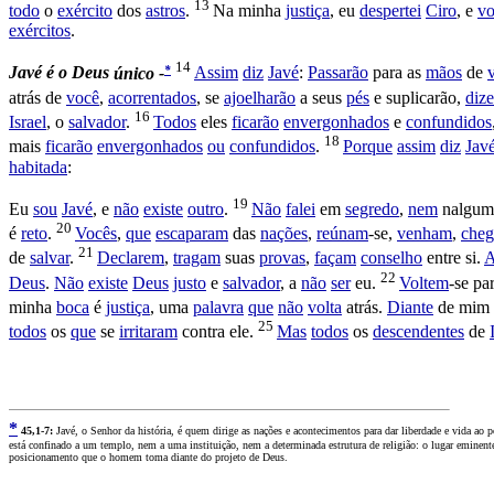
13
todo
o
exército
dos
astros
.
Na minha
justiça
, eu
despertei
Ciro
, e
v
exércitos
.
14
*
Javé
é
o
Deus
único -
Assim
diz
Javé
:
Passarão
para as
mãos
de
atrás de
você
,
acorrentados
, se
ajoelharão
a seus
pés
e
suplicarão
,
diz
16
Israel
, o
salvador
.
Todos
eles
ficarão
envergonhados
e
confundidos
18
mais
ficarão
envergonhados
ou
confundidos
.
Porque
assim
diz
Jav
habitada
:
19
Eu
sou
Javé
, e
não
existe
outro
.
Não
falei
em
segredo
,
nem
nalgum
20
é
reto
.
Vocês
,
que
escaparam
das
nações
,
reúnam
-se,
venham
,
che
21
de
salvar
.
Declarem
,
tragam
suas
provas
,
façam
conselho
entre si.
A
22
Deus
.
Não
existe
Deus
justo
e
salvador
, a
não
ser
eu.
Voltem
-se p
minha
boca
é
justiça
, uma
palavra
que
não
volta
atrás.
Diante
de mim
25
todos
os
que
se
irritaram
contra ele.
Mas
todos
os
descendentes
de
*
4
5,1-7:
Javé, o Senhor da história, é quem dirige as nações e acontecimentos para dar liberdade e vida ao p
está confinado a um templo, nem a uma instituição, nem a determinada estrutura de religião: o lugar eminente d
posicionamento que o homem toma diante do projeto de Deus.