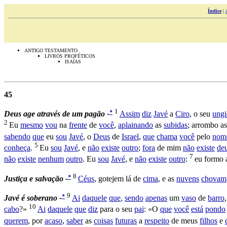
Índice
|
ANTIGO TESTAMENTO
LIVROS PROFÉTICOS
ISAÍAS
45
1
*
Deus
age
através
de
um
pagão -
Assim
diz
Javé
a
Ciro
, o seu
ung
2
Eu
mesmo
vou
na
frente
de
você
,
aplainando
as
subidas
;
arrombo
a
sabendo
que
eu
sou
Javé
, o
Deus
de
Israel
,
que
chama
você
pelo
nom
5
conheça
.
Eu
sou
Javé
, e
não
existe
outro
;
fora
de mim
não
existe
de
7
não
existe
nenhum
outro
. Eu
sou
Javé
, e
não
existe
outro
:
eu
formo
8
*
Justiça
e
salvação -
Céus
,
gotejem
lá de
cima
, e as
nuvens
chovam
9
*
Javé
é
soberano -
Ai
daquele
que
,
sendo
apenas
um
vaso
de
barro
10
cabo
?»
Ai
daquele
que
diz
para o seu
pai
: «O
que
você
está
pondo
querem
, por
acaso
,
saber
as
coisas
futuras
a
respeito
de meus
filhos
e