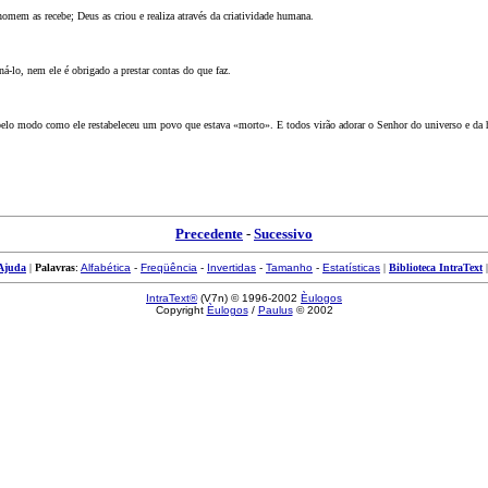
omem as recebe; Deus as criou e realiza através da criatividade humana.
-lo, nem ele é obrigado a prestar contas do que faz.
o pelo modo como ele restabeleceu um povo que estava «morto». E todos virão adorar o Senhor do universo e da 
Precedente
-
Sucessivo
Ajuda
|
Palavras
:
Alfabética
-
Freqüência
-
Invertidas
-
Tamanho
-
Estatísticas
|
Biblioteca IntraText
IntraText®
(V7n) © 1996-2002
Èulogos
Copyright
Èulogos
/
Paulus
© 2002