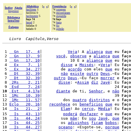
Alfabética
[
«
»
]
Freqüência
[
«
»
]
Índice
Ajuda
facilitem
1
74
coragem
Imprimir
facilitou 0
74
encontraram
facilmente
5
74
esquerda
Biblioteca
faço 74
74 faço
IntraText
facud
2
74
fazia
fadadas 0
74
fio
Èulogos
fadado 0
74
gedeão
Livro  Capítulo,Verso
 1 
  Gn   17,  4
|           
Veja
! A 
aliança
que
 eu 
faço
 2 
  Gn   17,  9
|      
você
, 
observe
 a 
aliança
que
faço
 3 
  Gn   17, 10
|            10 E a 
aliança
que
 eu 
faço
 4 
  Ex    7,  1
|        
disse
 a 
Moisés
: «
Veja
! Eu 
faço
 5 
  Ex   34, 27
|        de 
acordo
 com eles 
que
 eu 
faço
 6 
  Dt   32, 39
|        
não
existe
outro
Deus
.~Eu 
faço
 7 
  Dt   32, 39
|     
outro
Deus
.~Eu faço 
morrer
 e 
faço
 8 
 2Rs    2, 21
|       
disse
: «
Assim
diz
Javé
: Eu 
faço
 9 
 Esd    7, 24
|                               24 
Faço
10
 Est    4,17e
|      
diante
 de ti, 
Senhor
, e 
não
faço
11 
 1Mc   10, 39
|                               39 
Faço
12 
 1Mc   11, 57
|         dos 
quatro
distritos
 e o 
faço
13 
Eclo   20, 16
|   
reconhece
 os 
benefícios
que
 eu 
faço
14 
  Is   21,  2
|        
Elam
! Ao 
cerco
, 
Média
! Eu 
faço
15 
  Is   43, 13
|         
poderá
desfazer
 o 
que
 eu 
faço
16 
  Is   44, 24
|        sua 
mãe
: Eu 
sou
Javé
, 
que
faço
17 
  Is   44, 25
|        os 
adivinhos
ficam
bobos
; 
faço
18 
  Is   44, 27
|       
oceano
: «Esgote-se, 
porque
faço