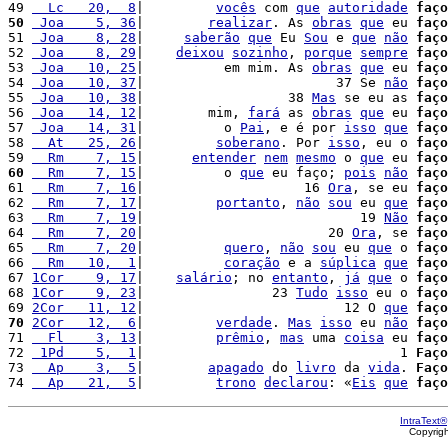
49 
  Lc   20,  8
|         
vocês
 com 
que
autoridade
faço
50
 Joa    5, 36
|        
realizar
. As 
obras
que
 eu 
faço
51 
 Joa    8, 28
|     
saberão
que
 Eu 
Sou
 e 
que
não
faço
52 
 Joa    8, 29
|    
deixou
sozinho
, 
porque
sempre
faço
53 
 Joa   10, 25
|          em mim. As 
obras
que
 eu 
faço
54 
 Joa   10, 37
|                        37 Se 
não
faço
55 
 Joa   10, 38
|                  38 
Mas
 se eu as 
faço
56 
 Joa   14, 12
|        mim, 
fará
 as 
obras
que
 eu 
faço
57 
 Joa   14, 31
|          o 
Pai
, e é por 
isso
que
faço
58 
  At   25, 26
|         
soberano
. Por 
isso
, eu o 
faço
59 
  Rm    7, 15
|      
entender
nem
mesmo
 o 
que
 eu 
faço
60
  Rm    7, 15
|          o 
que
 eu faço; 
pois
não
faço
61 
  Rm    7, 16
|                    16 
Ora
, se eu 
faço
62 
  Rm    7, 17
|         
portanto
, 
não
sou
 eu 
que
faço
63 
  Rm    7, 19
|                           19 
Não
faço
64 
  Rm    7, 20
|                       20 
Ora
, se 
faço
65 
  Rm    7, 20
|          
quero
, 
não
sou
 eu 
que
 o 
faço
66 
  Rm   10,  1
|          
coração
 e a 
súplica
que
faço
67 
1Cor    9, 17
|    
salário
; no 
entanto
, 
já
que
 o 
faço
68 
1Cor    9, 23
|                23 
Tudo
isso
 eu o 
faço
69 
2Cor   11, 12
|                         12 O 
que
faço
70
2Cor   12,  6
|         
verdade
. 
Mas
isso
 eu 
não
faço
71 
  Fl    3, 13
|         
prêmio
, 
mas
 uma 
coisa
 eu 
faço
72 
 1Pd    5,  1
|                                1 
Faço
73 
  Ap    3,  5
|        
apagado
 do 
livro
 da 
vida
. 
Faço
74 
  Ap   21,  5
|         
trono
declarou
: «
Eis
que
faço
IntraText®
Copyrig