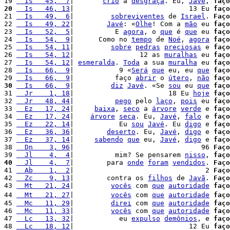
19 
  Is   45,  7
|       
crio
 a 
desgraça
. Eu, 
Javé
, 
faço
20
  Is   46, 13
|                            13 Eu 
faço
21 
  Is   49,  6
|         
sobreviventes
 de 
Israel
. 
Faço
22 
  Is   49, 22
|        
Javé
: «
Olhe
! Com a 
mão
 eu 
faço
23 
  Is   52,  5
|          E 
agora
, o 
que
 é 
que
 eu 
faço
24 
  Is   54,  9
|      Como no 
tempo
 de 
Noé
, 
agora
faço
25 
  Is   54, 11
|         
sobre
pedras
preciosas
 e 
faço
26 
  Is   54, 12
|                12 as 
muralhas
 eu 
faço
27 
  Is   54, 12
| 
esmeralda
. 
Toda
 a sua 
muralha
 eu 
faço
28 
  Is   66,  9
|           9 «
Será
que
 eu, eu 
que
faço
29 
  Is   66,  9
|          faço 
abrir
 o 
útero
, 
não
faço
30
  Is   66,  9
|         
diz
Javé
. «Se 
sou
 eu 
que
faço
31 
  Jr    1, 18
|                       18 Eu 
hoje
faço
32 
  Jr   48, 44
|          
pego
 pelo 
laço
, 
pois
 eu 
faço
33 
  Ez   17, 24
|     
baixa
, 
seco
 a 
árvore
verde
 e 
faço
34 
  Ez   17, 24
|    
árvore
seca
. Eu, 
Javé
, 
falo
 e 
faço
35 
  Ez   22, 14
|           Eu 
sou
Javé
. Eu 
digo
 e 
faço
36 
  Ez   36, 36
|        
deserto
. Eu, 
Javé
, 
digo
 e 
faço
37 
  Ez   37, 14
|     
sabendo
que
 eu, 
Javé
, 
digo
 e 
faço
38 
  Dn    3, 96
|                               96 
Faço
39 
  Jl    4,  4
|          mim? Se pensarem 
nisso
, 
faço
40
  Jl    4,  7
|        para 
onde
foram
vendidos
. 
Faço
41 
  Ab    1,  2
|                                2 
Faço
42 
  Zc    9, 13
|        contra os 
filhos
 de 
Javã
. 
Faço
43 
  Mt   21, 24
|         
vocês
 com 
que
autoridade
faço
44 
  Mt   21, 27
|         
vocês
 com 
que
autoridade
faço
45 
  Mc   11, 29
|         
direi
 com 
que
autoridade
faço
46 
  Mc   11, 33
|         
vocês
 com 
que
autoridade
faço
47 
  Lc   13, 32
|           eu 
expulso
demônios
, e 
faço
48 
  Lc   18, 12
|                            12 Eu 
faço