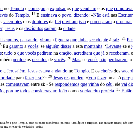
ou
no
Templo
e
começou
a
expulsar
os
que
vendiam
e os
que
comprav
17
ravés
do
Templo
.
E
ensinava
o
povo
,
dizendo
: «
Não
está
nas
Escritur
s
sacerdotes
e os
doutores
da
Lei
ouviram
isso
e
começaram
a
procurar
er
,
Jesus
e os
discípulos
saíram
da
cidade
.
21
discípulos
,
passando
,
viram
a
figueira
que
tinha
secado
até
à
raiz
.
Pe
23
Eu
garanto
a
vocês
: se
alguém
disser
a esta
montanha
: ‘
Levante
-se e
s
:
tudo
o
que
vocês
pedirem
na
oração
,
acreditem
que
já
o
receberam
, 
26
ambém
perdoe
os
pecados
de
vocês
.
Mas
, se
vocês
não
perdoarem
, 
o
a
Jerusalém
.
Jesus
estava
andando
no
Templo
. E os
chefes
dos
sacerd
29
toridade
para
fazer
isso
?»
Jesus
respondeu
: «
Vou
fazer
uma só
pergu
les
comentavam
entre si: «Se
respondemos
que
vinha
do
céu
, ele
vai
di
33
ão
,
porque
todos
consideravam
João
como
verdadeiro
profeta
.
Então
erusalém e pelo Templo, sede do poder econômico, político, ideológico e religioso. Ele entra na cidade, não c
e traz o reino da verdadeira justiça.