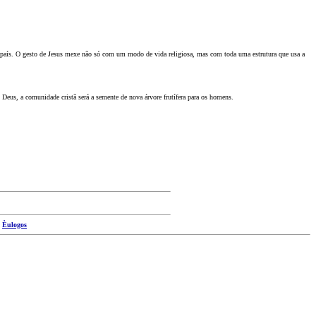
do país. O gesto de Jesus mexe não só com um modo de vida religiosa, mas com toda uma estrutura que usa a
Deus, a comunidade cristã será a semente de nova árvore frutífera para os homens.
|
Èulogos