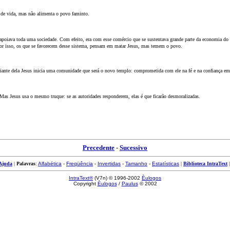
a de vida, mas não alimenta o povo faminto.
e apoiava toda uma sociedade. Com efeito, era com esse comércio que se sustentava grande parte da economia 
. Por isso, os que se favorecem desse sistema, pensam em matar Jesus, mas temem o povo.
Diante dela Jesus inicia uma comunidade que será o novo templo: comprometida com ele na fé e na confiança em 
Mas Jesus usa o mesmo truque: se as autoridades responderem, elas é que ficarão desmoralizadas.
Precedente
-
Sucessivo
Ajuda
|
Palavras
:
Alfabética
-
Freqüência
-
Invertidas
-
Tamanho
-
Estatísticas
|
Biblioteca IntraText
IntraText®
(V7n) © 1996-2002
Èulogos
Copyright
Èulogos
/
Paulus
© 2002