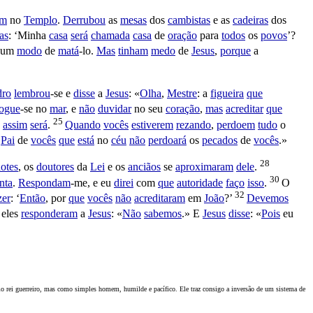
am
no
Templo
.
Derrubou
as
mesas
dos
cambistas
e as
cadeiras
dos
as
: ‘Minha
casa
será
chamada
casa
de
oração
para
todos
os
povos
’?
um
modo
de
matá
-lo.
Mas
tinham
medo
de
Jesus
,
porque
a
dro
lembrou
-se e
disse
a
Jesus
: «
Olha
,
Mestre
: a
figueira
que
jogue
-se no
mar
, e
não
duvidar
no seu
coração
,
mas
acreditar
que
25
e
assim
será
.
Quando
vocês
estiverem
rezando
,
perdoem
tudo
o
o
Pai
de
vocês
que
está
no
céu
não
perdoará
os
pecados
de
vocês
.»
28
otes
, os
doutores
da
Lei
e os
anciãos
se
aproximaram
dele
.
30
nta
.
Respondam
-me, e eu
direi
com
que
autoridade
faço
isso
.
O
32
zer
: ‘
Então
, por
que
vocês
não
acreditaram
em
João
?’
Devemos
eles
responderam
a
Jesus
: «
Não
sabemos
.» E
Jesus
disse
: «
Pois
eu
omo rei guerreiro, mas como simples homem, humilde e pacífico. Ele traz consigo a inversão de um sistema de