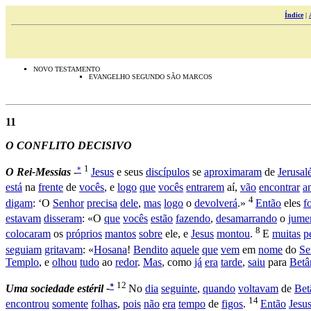
Índice
|
NOVO TESTAMENTO
EVANGELHO SEGUNDO SÃO MARCOS
11
O
CONFLITO DECISIVO
1
*
O
Rei-Messias
-
Jesus
e seus
discípulos
se
aproximaram
de
Jerusa
está
na
frente
de
vocês
, e
logo
que
vocês
entrarem
aí,
vão
encontrar
a
4
digam
: ‘O
Senhor
precisa
dele
,
mas
logo
o
devolverá
.»
Então
eles
f
estavam
disseram
: «O
que
vocês
estão
fazendo
,
desamarrando
o
jume
8
colocaram
os
próprios
mantos
sobre
ele, e
Jesus
montou
.
E
muitas
p
seguiam
gritavam
: «
Hosana
!
Bendito
aquele
que
vem
em
nome
do
Se
Templo
, e
olhou
tudo
ao
redor
.
Mas
, como
já
era
tarde
,
saiu
para
Betâ
12
*
Uma sociedade estéril -
No
dia
seguinte
,
quando
voltavam
de
Bet
14
encontrou
somente
folhas
,
pois
não
era
tempo
de
figos
.
Então
Jesu