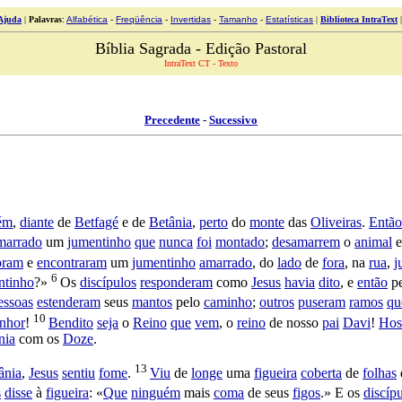
Ajuda
|
Palavras
:
Alfabética
-
Freqüência
-
Invertidas
-
Tamanho
-
Estatísticas
|
Biblioteca IntraText
Bíblia Sagrada - Edição Pastoral
IntraText CT - Texto
Precedente
-
Sucessivo
lém
,
diante
de
Betfagé
e de
Betânia
,
perto
do
monte
das
Oliveiras
.
Então
marrado
um
jumentinho
que
nunca
foi
montado
;
desamarrem
o
animal
oram
e
encontraram
um
jumentinho
amarrado
, do
lado
de
fora
, na
rua
,
j
6
ntinho
?»
Os
discípulos
responderam
como
Jesus
havia
dito
, e
então
p
essoas
estenderam
seus
mantos
pelo
caminho
;
outros
puseram
ramos
qu
10
nhor
!
Bendito
seja
o
Reino
que
vem
, o
reino
de nosso
pai
Davi
!
Hos
nia
com os
Doze
.
13
ânia
,
Jesus
sentiu
fome
.
Viu
de
longe
uma
figueira
coberta
de
folhas
s
disse
à
figueira
: «
Que
ninguém
mais
coma
de seus
figos
.» E os
discíp