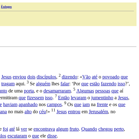
|
Èulogos
2
Jesus
enviou
dois
discípulos
,
dizendo
: «
Vão
até
o
povoado
que
3
e
tragam
aqui.
Se
alguém
lhes
falar
: ‘Por
que
estão
fazendo
isso
?’,
5
unto
de uma
porta
, e o
desamarraram
.
Algumas
pessoas
que
aí
7
ermitiram
que
fizessem
isso
.
Então
levaram
o
jumentinho
a
Jesus
,
9
e
haviam
apanhado
nos
campos
.
Os
que
iam
na
frente
e os
que
11
ana
no mais
alto
do
céu
!»
Jesus
entrou
em
Jerusalém
, no
e
foi
até
lá
ver
se
encontrava
algum
fruto
.
Quando
chegou
perto
,
ulos
escutaram
o
que
ele
disse
.