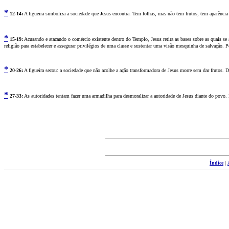
*
12
-14:
A figueira simboliza a sociedade que Jesus encontra. Tem folhas, mas não tem frutos, tem aparênci
*
15
-19:
Acusando e atacando o comércio existente dentro do Templo, Jesus retira as bases sobre as quais s
religião para estabelecer e assegurar privilégios de uma classe e sustentar uma visão mesquinha de salvação
*
2
0-26:
A figueira secou: a sociedade que não acolhe a ação transformadora de Jesus morre sem dar frutos. 
*
2
7-33:
As autoridades tentam fazer uma armadilha para desmoralizar a autoridade de Jesus diante do povo. 
Índice
|