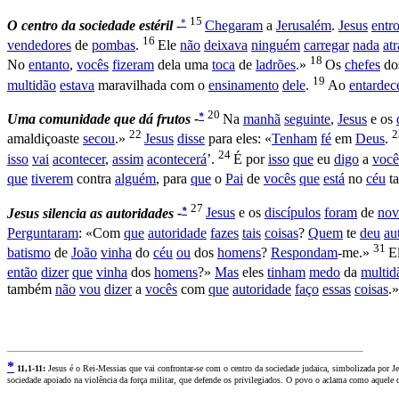
15
*
O
centro da sociedade estéril
-
Chegaram
a
Jerusalém
.
Jesus
entr
16
vendedores
de
pombas
.
Ele
não
deixava
ninguém
carregar
nada
at
18
No
entanto
,
vocês
fizeram
dela uma
toca
de
ladrões
.»
Os
chefes
do
19
multidão
estava
maravilhada
com o
ensinamento
dele
.
Ao
entardec
20
*
Uma comunidade que dá frutos -
Na
manhã
seguinte
,
Jesus
e os
22
amaldiçoaste
secou
.»
Jesus
disse
para eles: «
Tenham
fé
em
Deus
.
24
isso
vai
acontecer
,
assim
acontecerá
’.
É por
isso
que
eu
digo
a
você
que
tiverem
contra
alguém
, para
que
o
Pai
de
vocês
que
está
no
céu
t
27
*
Jesus silencia as autoridades -
Jesus
e os
discípulos
foram
de
nov
Perguntaram
: «Com
que
autoridade
fazes
tais
coisas
?
Quem
te
deu
au
31
batismo
de
João
vinha
do
céu
ou
dos
homens
?
Respondam
-me.»
E
então
dizer
que
vinha
dos
homens
?»
Mas
eles
tinham
medo
da
multid
também
não
vou
dizer
a
vocês
com
que
autoridade
faço
essas
coisas
.»
*
11
,1-11:
Jesus é o Rei-Messias que vai confrontar-se com o centro da sociedade judaica, simbolizada por J
sociedade apoiado na violência da força militar, que defende os privilegiados. O povo o aclama como aquele qu