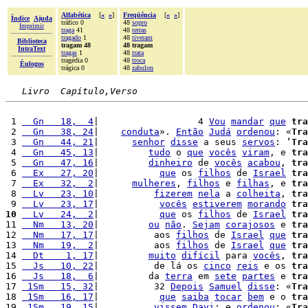
Alfabética
[
«
»
]
Freqüência
[
«
»
]
Índice
Ajuda
tráfico 0
48
sopro
Imprimir
traga
41
48
terras
tragado
1
48
tiveram
Biblioteca
tragam 48
48 tragam
IntraText
tragas
1
48
trata
tragédia 0
48
troca
Èulogos
trágica 0
48
zabulon
Livro  Capítulo,Verso
 1 
  Gn   18,  4
|                  4 
Vou
mandar
que
tra
 2 
  Gn   38, 24
|    
conduta
». 
Então
Judá
ordenou
: «
Tra
 3 
  Gn   44, 21
|      
senhor
disse
 a seus 
servos
: ‘
Tra
 4 
  Gn   45, 13
|         
tudo
 o 
que
vocês
viram
, e 
tra
 5 
  Gn   47, 16
|         
dinheiro
 de 
vocês
acabou
, 
tra
 6 
  Ex   27, 20
|           
que
 os 
filhos
 de 
Israel
tra
 7 
  Ex   32,  2
|      
mulheres
, 
filhos
 e 
filhas
, e 
tra
 8 
  Lv   23, 10
|          
fizerem
nela
 a 
colheita
, 
tra
 9 
  Lv   23, 17
|           
vocês
estiverem
morando
tra
10
  Lv   24,  2
|           
que
 os 
filhos
 de 
Israel
tra
11 
  Nm   13, 20
|         
ou
não
. 
Sejam
corajosos
 e 
tra
12 
  Nm   17, 17
|          aos 
filhos
 de 
Israel
que
tra
13 
  Nm   19,  2
|          aos 
filhos
 de 
Israel
que
tra
14 
  Dt    1, 17
|         
muito
difícil
 para 
vocês
, 
tra
15 
  Js   10, 22
|          de lá os 
cinco
reis
 e os 
tra
16 
  Js   18,  6
|         da 
terra
 em 
sete
partes
 e 
tra
17 
 1Sm   15, 32
|          32 
Depois
Samuel
disse
: «
Tra
18 
 1Sm   16, 17
|           
que
saiba
tocar
bem
 e o 
tra
19 
 1Sm   19, 15
|          
vissem
Davi
; e 
ordenou
: «
Tra