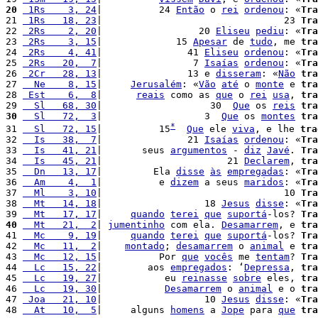
20
 1Rs    3, 24
|          24 
Então
 o 
rei
ordenou
: «
Tra
21 
 1Rs   18, 23
|                                23 
Tra
22 
 2Rs    2, 20
|                 20 
Eliseu
pediu
: «
Tra
23 
 2Rs    3, 15
|             15 
Apesar
 de 
tudo
, me 
tra
24 
 2Rs    4, 41
|               41 
Eliseu
ordenou
: «
Tra
25 
 2Rs   20,  7
|                7 
Isaías
ordenou
: «
Tra
26 
 2Cr   28, 13
|               13 e 
disseram
: «
Não
tra
27 
  Ne    8, 15
|     
Jerusalém
: «
Vão
até
 o 
monte
 e 
tra
28 
 Est    6,  8
|      
reais
 como as 
que
 o 
rei
usa
, 
tra
29 
  Sl   68, 30
|                   30  
Que
 os 
reis
tra
30
  Sl   72,  3
|                  3  
Que
 os 
montes
tra
*
31 
  Sl   72, 15
|          15
Que
 ele 
viva
, e lhe 
tra
32 
  Is   38,  7
|               21 
Isaías
ordenou
: «
Tra
33 
  Is   41, 21
|       seus 
argumentos
 - 
diz
Javé
. 
Tra
34 
  Is   45, 21
|                      21 
Declarem
, 
tra
35 
  Dn   13, 17
|         Ela 
disse
às
empregadas
: «
Tra
36 
  Am    4,  1
|          e 
dizem
 a seus 
maridos
: «
Tra
37 
  Ml    3, 10
|                                10 
Tra
38 
  Mt   14, 18
|                  18 
Jesus
disse
: «
Tra
39 
  Mt   17, 17
|     
quando
terei
que
suportá
-los? 
Tra
40
  Mt   21,  2
| 
jumentinho
 com ela. 
Desamarrem
, e 
tra
41 
  Mc    9, 19
|     
quando
terei
que
suportá
-los? 
Tra
42 
  Mc   11,  2
|    
montado
; 
desamarrem
 o 
animal
 e 
tra
43 
  Mc   12, 15
|          Por 
que
vocês
 me 
tentam
? 
Tra
44 
  Lc   15, 22
|        aos 
empregados
: ‘
Depressa
, 
tra
45 
  Lc   19, 27
|           eu 
reinasse
sobre
 eles, 
tra
46 
  Lc   19, 30
|           
Desamarrem
 o 
animal
 e o 
tra
47 
 Joa   21, 10
|                  10 
Jesus
disse
: «
Tra
48 
  At   10,  5
|     alguns 
homens
 a 
Jope
 para 
que
tra