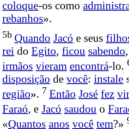
coloque
-os como
administr
rebanhos
».
5b
Quando
Jacó
e seus
filho
rei
do
Egito
,
ficou
sabendo
irmãos
vieram
encontrá
-lo.
disposição
de
você
:
instale
7
região
».
Então
José
fez
vi
Faraó
, e
Jacó
saudou
o
Fara
«
Quantos
anos
você
tem
?»