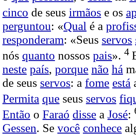
cinco
de seus
irmãos
e os
a
perguntou
: «
Qual
é a
profis
responderam
: «Seus
servos
4
nós
quanto
nossos
pais
».
neste
país
,
porque
não
há
m
de seus
servos
: a
fome
está
Permita
que
seus
servos
fi
Então
o
Faraó
disse
a
José
:
Gessen
. Se
você
conhece
al