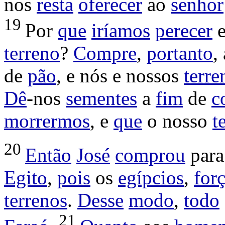
nos
resta
oferecer
ao
senhor
19
Por
que
iríamos
perecer
e
terreno
?
Compre
,
portanto
,
de
pão
, e nós e nossos
terre
Dê
-nos
sementes
a
fim
de
c
morrermos
, e
que
o nosso
t
20
Então
José
comprou
para
Egito
,
pois
os
egípcios
,
for
terrenos
.
Desse
modo
,
todo
21