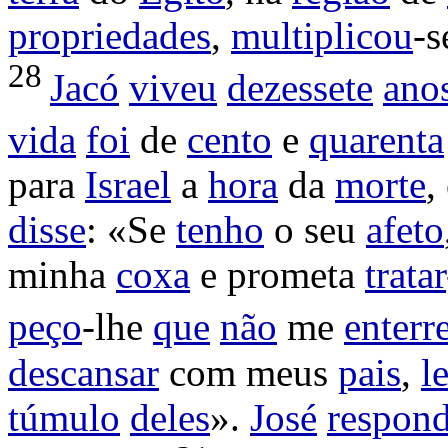
propriedades
,
multiplicou
-s
28
Jacó
viveu
dezessete
ano
vida
foi
de
cento
e
quarenta
para
Israel
a
hora
da
morte
,
disse
: «Se
tenho
o seu
afeto
minha
coxa
e
prometa
tratar
peço
-lhe
que
não
me
enterr
descansar
com meus
pais
,
l
túmulo
deles
».
José
respon