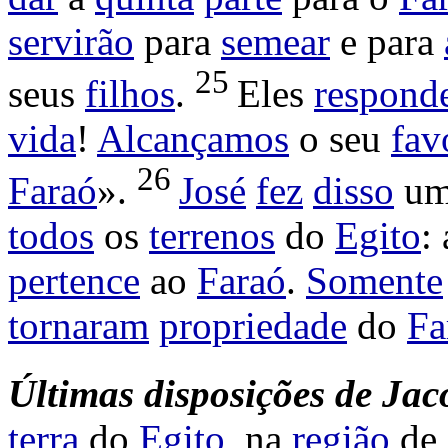
servirão
para
semear
e para
25
seus
filhos
.
Eles
respond
vida
!
Alcançamos
o seu
fav
26
Faraó
».
José
fez
disso
u
todos
os
terrenos
do
Egito
:
pertence
ao
Faraó
.
Somente
tornaram
propriedade
do
Fa
Últimas
disposições
de
Jac
terra
do
Egito
, na
região
de