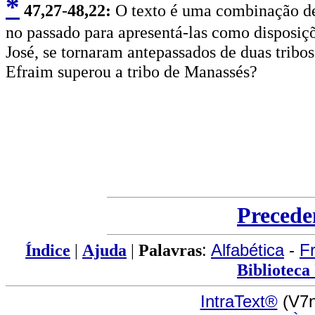
*
4
7,27
-
48,22:
O texto é uma combinação de t
no passado para apresentá-las como disposiçõ
José, se tornaram antepassados de duas tribos
Efraim superou a tribo de Manassés?
Precede
Índice
|
Ajuda
|
Palavras
:
Alfabética
-
F
Biblioteca
IntraText®
(V7n