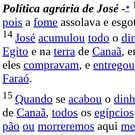
Política
agrária
de
José -
*
pois
a
fome
assolava
e
esgo
14
José
acumulou
todo
o
di
Egito
e na
terra
de
Canaã
, 
eles
compravam
, e
entregou
Faraó
.
15
Quando
se
acabou
o
dinh
de
Canaã
,
todos
os
egípcios
pão
ou
morreremos
aqui
me