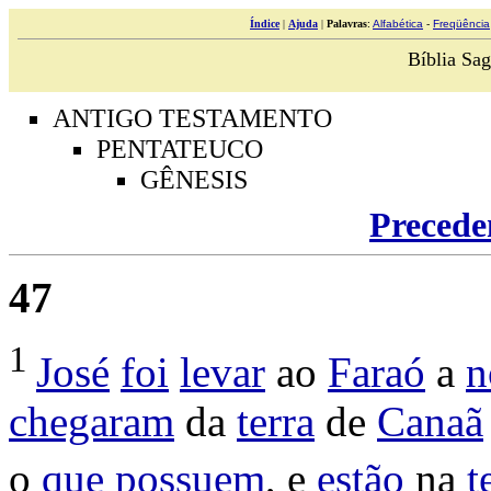
Índice
|
Ajuda
|
Palavras
:
Alfabética
-
Freqüência
Bíblia Sag
ANTIGO TESTAMENTO
PENTATEUCO
GÊNESIS
Precede
47
1
José
foi
levar
ao
Faraó
a
n
chegaram
da
terra
de
Canaã
o
que
possuem
, e
estão
na
t