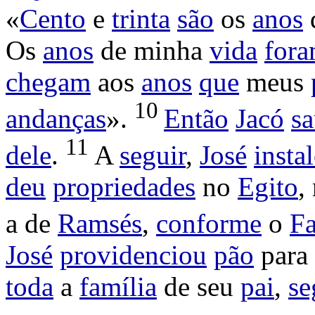
«
Cento
e
trinta
são
os
anos
Os
anos
de minha
vida
for
chegam
aos
anos
que
meus
10
andanças
».
Então
Jacó
s
11
dele
.
A
seguir
,
José
insta
deu
propriedades
no
Egito
,
a de
Ramsés
,
conforme
o
Fa
José
providenciou
pão
para
toda
a
família
de seu
pai
,
se