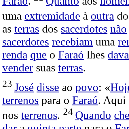
Faraó
.
Quanto
aos
home
uma
extremidade
à
outra
d
as
terras
dos
sacerdotes
não
sacerdotes
recebiam
uma
re
renda
que
o
Faraó
lhes
dava
vender
suas
terras
.
23
José
disse
ao
povo
: «
Hoj
terrenos
para o
Faraó
. Aqui
24
nos
terrenos
.
Quando
che
dar
a
quinta
parte
para o
Fa