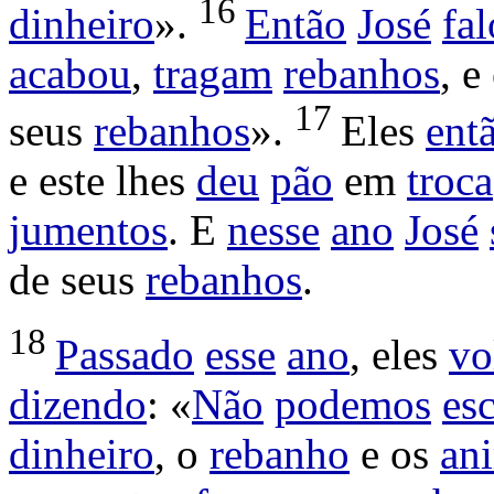
16
dinheiro
».
Então
José
fa
acabou
,
tragam
rebanhos
, e
17
seus
rebanhos
».
Eles
ent
e este lhes
deu
pão
em
troca
jumentos
. E
nesse
ano
José
de seus
rebanhos
.
18
Passado
esse
ano
, eles
vo
dizendo
: «
Não
podemos
es
dinheiro
, o
rebanho
e os
an