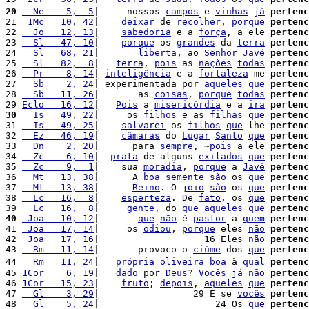
20
  Ne    5,  5
|     nossos 
campos
 e 
vinhas
já
pertenc
21 
 1Mc   10, 42
|    
deixar
 de 
recolher
, 
porque
pertenc
22 
  Jo   12, 13
|    
sabedoria
 e a 
força
, a ele 
pertenc
23 
  Sl   47, 10
|    
porque
 os 
grandes
 da 
terra
pertenc
24 
  Sl   68, 21
|       
liberta
, ao 
Senhor
Javé
pertenc
25 
  Sl   82,  8
|   
terra
, 
pois
 as 
nações
todas
pertenc
26 
  Pr    8, 14
| 
inteligência
 e a 
fortaleza
 me 
pertenc
27 
  Sb    2, 24
| experimentada por 
aqueles
que
pertenc
28 
  Sb   11, 26
|       as 
coisas
, 
porque
todas
pertenc
29 
Eclo   16, 12
|   
Pois
 a 
misericórdia
 e a 
ira
pertenc
30
  Is   49, 22
|     os 
filhos
 e as 
filhas
que
pertenc
31 
  Is   49, 25
|    
salvarei
 os 
filhos
que
 lhe 
pertenc
32 
  Ez   46, 19
|    
câmaras
 do 
Lugar
Santo
que
pertenc
33 
  Dn    2, 20
|      para 
sempre
, ~
pois
 a ele 
pertenc
34 
  Zc    6, 10
|  
prata
 de alguns 
exilados
que
pertenc
35 
  Zc    9,  1
|    sua 
moradia
, 
porque
 a 
Javé
pertenc
36 
  Mt   13, 38
|      A 
boa
semente
são
 os 
que
pertenc
37 
  Mt   13, 38
|      
Reino
. O 
joio
são
 os 
que
pertenc
38 
  Lc   16,  8
|    
esperteza
. De 
fato
, os 
que
pertenc
39 
  Lc   16,  8
|     
gente
, do 
que
aqueles
que
pertenc
40
 Joa   10, 12
|       
que
não
 é 
pastor
 a 
quem
pertenc
41 
 Joa   17, 14
|     os 
odiou
, 
porque
 eles 
não
pertenc
42 
 Joa   17, 16
|                   16 Eles 
não
pertenc
43 
  Rm   11, 14
|       provoco o 
ciúme
 dos 
que
pertenc
44 
  Rm   11, 24
|   
própria
oliveira
boa
 à 
qual
pertenc
45 
1Cor    6, 19
|   
dado
 por 
Deus
? 
Vocês
já
não
pertenc
46 
1Cor   15, 23
|    
fruto
; 
depois
, 
aqueles
que
pertenc
47 
  Gl    3, 29
|                 29 E se 
vocês
pertenc
48 
  Gl    5, 24
|                     24 Os 
que
pertenc