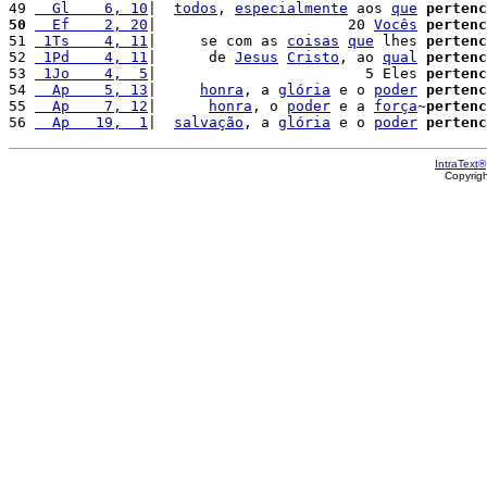
49 
  Gl    6, 10
|  
todos
, 
especialmente
 aos 
que
pertenc
50
  Ef    2, 20
|                      20 
Vocês
pertenc
51 
 1Ts    4, 11
|     se com as 
coisas
que
 lhes 
pertenc
52 
 1Pd    4, 11
|      de 
Jesus
Cristo
, ao 
qual
pertenc
53 
 1Jo    4,  5
|                        5 Eles 
pertenc
54 
  Ap    5, 13
|     
honra
, a 
glória
 e o 
poder
pertenc
55 
  Ap    7, 12
|      
honra
, o 
poder
 e a 
força
~
pertenc
56 
  Ap   19,  1
|  
salvação
, a 
glória
 e o 
poder
pertenc
IntraText®
Copyrig