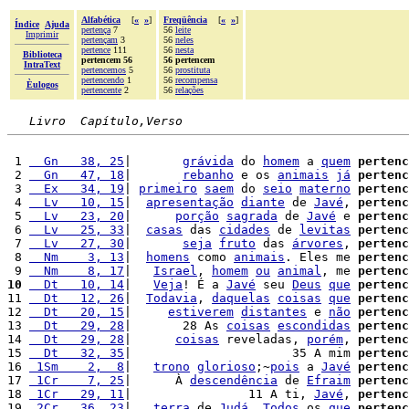
Alfabética
[
«
»
]
Freqüência
[
«
»
]
Índice
Ajuda
pertença
7
56
leite
Imprimir
pertençam
3
56
neles
pertence
111
56
nesta
Biblioteca
pertencem 56
56 pertencem
IntraText
pertencemos
5
56
prostituta
pertencendo
1
56
recompensa
Èulogos
pertencente
2
56
relações
Livro  Capítulo,Verso
 1 
  Gn   38, 25
|       
grávida
 do 
homem
 a 
quem
pertenc
 2 
  Gn   47, 18
|       
rebanho
 e os 
animais
já
pertenc
 3 
  Ex   34, 19
| 
primeiro
saem
 do 
seio
materno
pertenc
 4 
  Lv   10, 15
|  
apresentação
diante
 de 
Javé
, 
pertenc
 5 
  Lv   23, 20
|      
porção
sagrada
 de 
Javé
 e 
pertenc
 6 
  Lv   25, 33
|  
casas
 das 
cidades
 de 
levitas
pertenc
 7 
  Lv   27, 30
|       
seja
fruto
 das 
árvores
, 
pertenc
 8 
  Nm    3, 13
|  
homens
 como 
animais
. Eles me 
pertenc
 9 
  Nm    8, 17
|   
Israel
, 
homem
ou
animal
, me 
pertenc
10
  Dt   10, 14
|   
Veja
! É a 
Javé
 seu 
Deus
que
pertenc
11 
  Dt   12, 26
|  
Todavia
, 
daquelas
coisas
que
pertenc
12 
  Dt   20, 15
|     
estiverem
distantes
 e 
não
pertenc
13 
  Dt   29, 28
|       28 As 
coisas
escondidas
pertenc
14 
  Dt   29, 28
|      
coisas
 reveladas, 
porém
, 
pertenc
15 
  Dt   32, 35
|                      35 A mim 
pertenc
16 
 1Sm    2,  8
|   
trono
glorioso
;~
pois
 a 
Javé
pertenc
17 
 1Cr    7, 25
|      À 
descendência
 de 
Efraim
pertenc
18 
 1Cr   29, 11
|                11 A ti, 
Javé
, 
pertenc
19 
 2Cr   36, 23
|   
terra
 de 
Judá
. 
Todos
 os 
que
pertenc