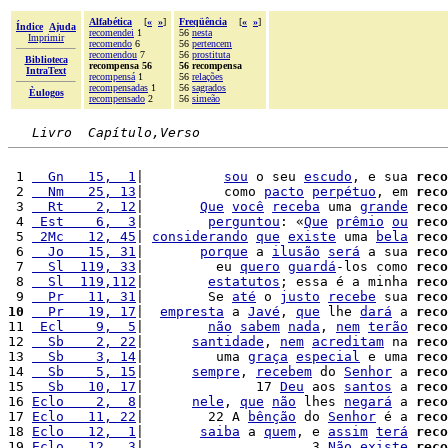
Alfabética
[
«
»
]
Freqüência
[
«
»
]
Índice
Ajuda
recomendei
1
56
nesta
Imprimir
recomendo
6
56
pertencem
recomendou
7
56
prostituta
Biblioteca
recompensa 56
56 recompensa
IntraText
recompensá
1
56
relações
recompensadas
1
56
sagrados
Èulogos
recompensado
2
56
simeão
Livro  Capítulo,Verso
 1 
  Gn   15,  1
|          
sou
 o seu 
escudo
, e sua 
reco
 2 
  Nm   25, 13
|          como 
pacto
perpétuo
, em 
reco
 3 
  Rt    2, 12
|       
Que
você
receba
 uma 
grande
reco
 4 
 Est    6,  3
|        
perguntou
: «
Que
prêmio
ou
reco
 5 
 2Mc   12, 45
| 
considerando
que
existe
 uma 
bela
reco
 6 
  Jo   15, 31
|       
porque
 a 
ilusão
será
 a sua 
reco
 7 
  Sl  119, 33
|         eu 
quero
guardá
-los como 
reco
 8 
  Sl  119,112
|        
estatutos
; essa é a minha 
reco
 9 
  Pr   11, 31
|        Se 
até
 o 
justo
recebe
 sua 
reco
10
  Pr   19, 17
|  
empresta
 a 
Javé
, 
que
 lhe 
dará
 a 
reco
11 
 Ecl    9,  5
|        
não
sabem
nada
, 
nem
terão
reco
12 
  Sb    2, 22
|      
santidade
, 
nem
acreditam
 na 
reco
13 
  Sb    3, 14
|         uma 
graça
especial
 e uma 
reco
14 
  Sb    5, 15
|      
sempre
, 
recebem
 do 
Senhor
 a 
reco
15 
  Sb   10, 17
|              17 
Deu
 aos 
santos
 a 
reco
16 
Eclo    2,  8
|      
nele
, 
que
não
 lhes 
negará
 a 
reco
17 
Eclo   11, 22
|        22 A 
bênção
 do 
Senhor
 é a 
reco
18 
Eclo   12,  1
|       
saiba
 a 
quem
, e 
assim
terá
reco
19 
Eclo   12,  3
|                     3 
Não
existe
reco