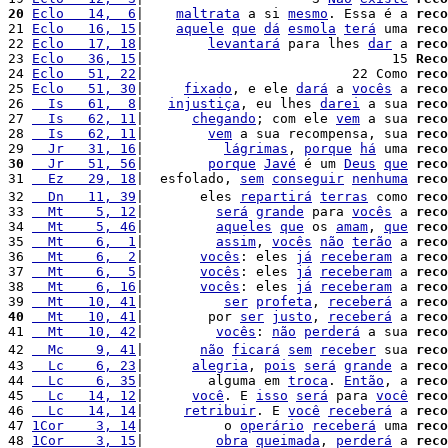
20
Eclo   14,  6
|    
maltrata
 a si 
mesmo
. Essa é a 
reco
21 
Eclo   16, 15
|    
aquele
que
dá
esmola
terá
 uma 
reco
22 
Eclo   17, 18
|        
levantará
 para lhes 
dar
 a 
reco
23 
Eclo   36, 15
|                               15 
Reco
24 
Eclo   51, 22
|                          22 Como 
reco
25 
Eclo   51, 30
|     
fixado
, e ele 
dará
 a 
vocês
 a 
reco
26 
  Is   61,  8
|   
injustiça
, eu lhes 
darei
 a sua 
reco
27 
  Is   62, 11
|      
chegando
; com ele 
vem
 a sua 
reco
28 
  Is   62, 11
|        
vem
 a sua recompensa, sua 
reco
29 
  Jr   31, 16
|          
lágrimas
, 
porque
há
 uma 
reco
30
  Jr   51, 56
|        
porque
Javé
 é um 
Deus
que
reco
31 
  Ez   29, 18
|  esfolado, 
sem
conseguir
nenhuma
reco
32 
  Dn   11, 39
|       eles 
repartirá
terras
 como 
reco
33 
  Mt    5, 12
|         
será
grande
 para 
vocês
 a 
reco
34 
  Mt    5, 46
|         
aqueles
que
 os 
amam
, 
que
reco
35 
  Mt    6,  1
|         
assim
, 
vocês
não
terão
 a 
reco
36 
  Mt    6,  2
|       
vocês
: eles 
já
receberam
 a 
reco
37 
  Mt    6,  5
|       
vocês
: eles 
já
receberam
 a 
reco
38 
  Mt    6, 16
|       
vocês
: eles 
já
receberam
 a 
reco
39 
  Mt   10, 41
|          
ser
profeta
, 
receberá
 a 
reco
40
  Mt   10, 41
|        por 
ser
justo
, 
receberá
 a 
reco
41 
  Mt   10, 42
|         
vocês
: 
não
perderá
 a sua 
reco
42 
  Mc    9, 41
|       
não
ficará
sem
receber
 sua 
reco
43 
  Lc    6, 23
|      
alegria
, 
pois
será
grande
 a 
reco
44 
  Lc    6, 35
|        alguma em 
troca
. 
Então
, a 
reco
45 
  Lc   14, 12
|      
você
. E 
isso
será
 para 
você
reco
46 
  Lc   14, 14
|     
retribuir
. E 
você
receberá
 a 
reco
47 
1Cor    3, 14
|          o 
operário
receberá
 uma 
reco
48 
1Cor    3, 15
|         
obra
queimada
, 
perderá
 a 
reco