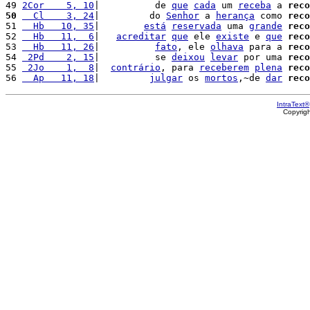
49 
2Cor    5, 10
|          de 
que
cada
 um 
receba
 a 
reco
50
  Cl    3, 24
|         do 
Senhor
 a 
herança
 como 
reco
51 
  Hb   10, 35
|        
está
reservada
 uma 
grande
reco
52 
  Hb   11,  6
|   
acreditar
que
 ele 
existe
 e 
que
reco
53 
  Hb   11, 26
|          
fato
, ele 
olhava
 para a 
reco
54 
 2Pd    2, 15
|          se 
deixou
levar
 por uma 
reco
55 
 2Jo    1,  8
|  
contrário
, para 
receberem
plena
reco
56 
  Ap   11, 18
|         
julgar
 os 
mortos
,~de 
dar
reco
IntraText®
Copyrig