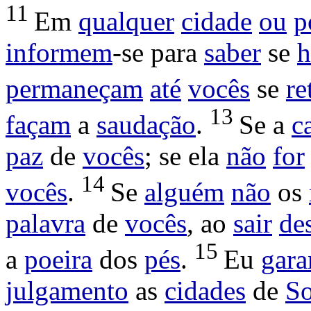
11
Em
qualquer
cidade
ou
p
informem
-se para
saber
se
h
permaneçam
até
vocês
se
re
13
façam
a
saudação
.
Se a
c
paz
de
vocês
; se ela
não
for
14
vocês
.
Se
alguém
não
os
palavra
de
vocês
, ao
sair
de
15
a
poeira
dos
pés
.
Eu
gara
julgamento
as
cidades
de
S