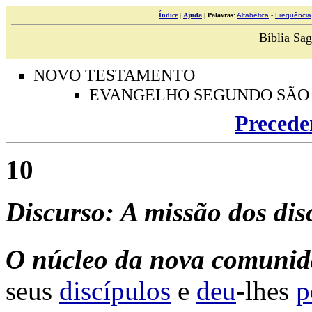
Índice
|
Ajuda
|
Palavras
:
Alfabética
-
Freqüência
Bíblia Sag
NOVO TESTAMENTO
EVANGELHO SEGUNDO SÃO
Precede
10
Discurso: A missão dos dis
O
núcleo da nova comuni
seus
discípulos
e
deu
-lhes
p