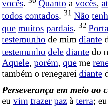
30
vocês
.
Quanto
a
vocês
,
a
31
todos
contados
.
Não
ten
32
que
muitos
pardais
.
Port
testemunho
de mim
diante
d
testemunho
dele
diante
do 
Aquele
,
porém
,
que
me
ren
também o
renegarei
diante
d
Perseverança em meio ao co
eu
vim
trazer
paz
à
terra
; e