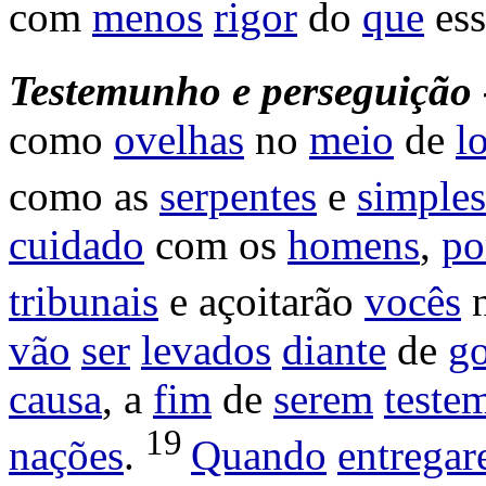
com
menos
rigor
do
que
es
Testemunho e perseguição 
como
ovelhas
no
meio
de
l
como as
serpentes
e
simples
cuidado
com os
homens
,
po
tribunais
e
açoitarão
vocês
vão
ser
levados
diante
de
g
causa
, a
fim
de
serem
teste
19
nações
.
Quando
entrega