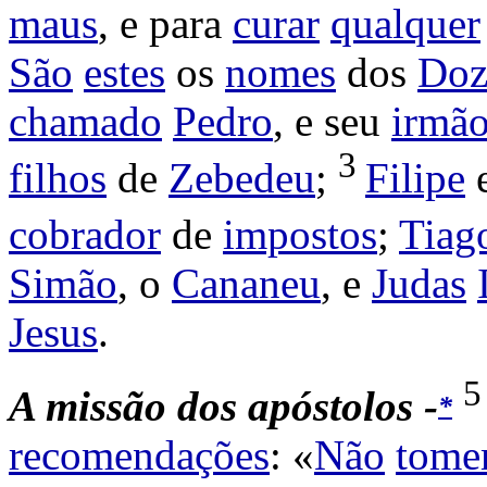
maus
, e para
curar
qualquer
São
estes
os
nomes
dos
Doz
chamado
Pedro
, e seu
irmã
3
filhos
de
Zebedeu
;
Filipe
cobrador
de
impostos
;
Tiag
Simão
, o
Cananeu
, e
Judas
Jesus
.
A
missão dos apóstolos -
*
recomendações
: «
Não
tom