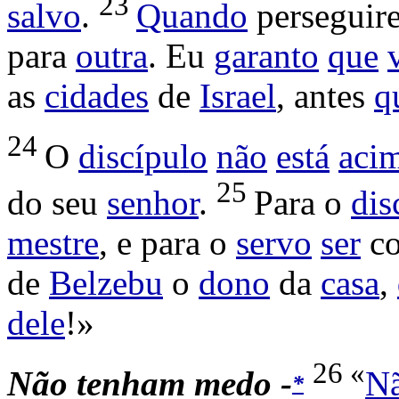
23
salvo
.
Quando
perseguir
para
outra
. Eu
garanto
que
as
cidades
de
Israel
, antes
q
24
O
discípulo
não
está
aci
25
do seu
senhor
.
Para o
dis
mestre
, e para o
servo
ser
co
de
Belzebu
o
dono
da
casa
,
dele
!»
26 «
Não tenham medo -
N
*