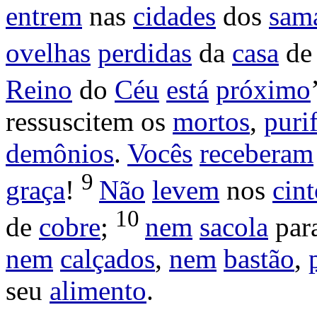
entrem
nas
cidades
dos
sama
ovelhas
perdidas
da
casa
d
Reino
do
Céu
está
próximo
ressuscitem
os
mortos
,
puri
demônios
.
Vocês
receberam
9
graça
!
Não
levem
nos
cint
10
de
cobre
;
nem
sacola
par
nem
calçados
,
nem
bastão
,
seu
alimento
.