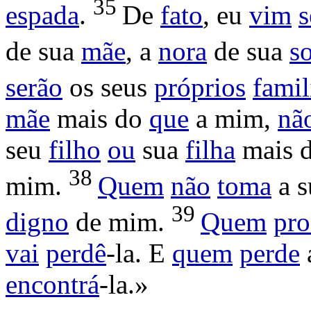
35
espada
.
De
fato
, eu
vim
s
de sua
mãe
, a
nora
de sua
s
serão
os seus
próprios
famil
mãe
mais do
que
a mim,
nã
seu
filho
ou
sua
filha
mais 
38
mim.
Quem
não
toma
a 
39
digno
de mim.
Quem
pro
vai
perdê
-la. E
quem
perde
encontrá
-la.»