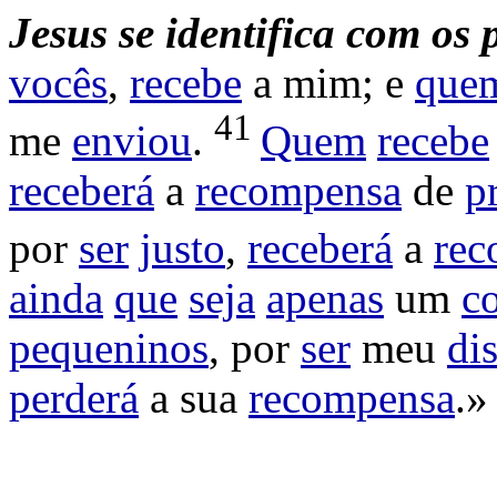
Jesus se identifica com os 
vocês
,
recebe
a mim; e
que
41
me
enviou
.
Quem
recebe
receberá
a
recompensa
de
p
por
ser
justo
,
receberá
a
rec
ainda
que
seja
apenas
um
c
pequeninos
, por
ser
meu
di
perderá
a sua
recompensa
.»