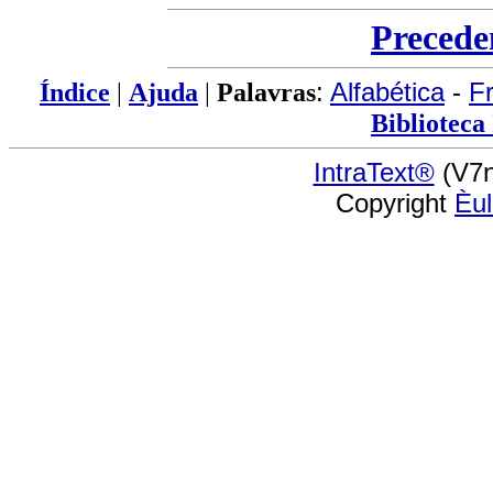
Precede
Índice
|
Ajuda
|
Palavras
:
Alfabética
-
F
Biblioteca
IntraText®
(V7n
Copyright
Èu