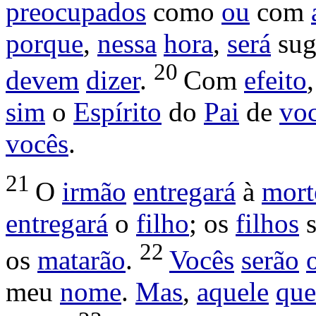
preocupados
como
ou
com
porque
,
nessa
hora
,
será
sug
20
devem
dizer
.
Com
efeito
sim
o
Espírito
do
Pai
de
vo
vocês
.
21
O
irmão
entregará
à
mort
entregará
o
filho
; os
filhos
22
os
matarão
.
Vocês
serão
meu
nome
.
Mas
,
aquele
que