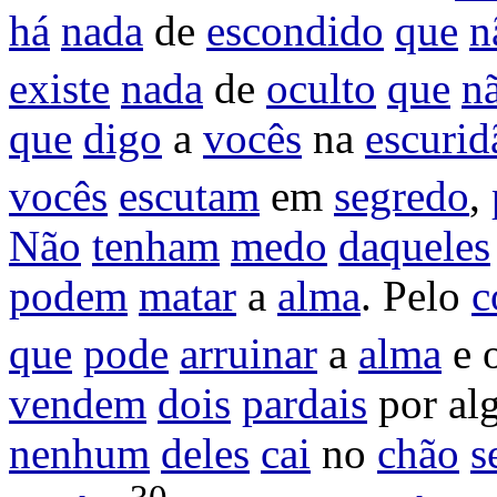
há
nada
de
escondido
que
n
existe
nada
de
oculto
que
n
que
digo
a
vocês
na
escurid
vocês
escutam
em
segredo
,
Não
tenham
medo
daqueles
podem
matar
a
alma
. Pelo
c
que
pode
arruinar
a
alma
e 
vendem
dois
pardais
por al
nenhum
deles
cai
no
chão
s