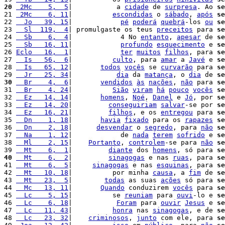
20
 2Mc    5,  5
|           a 
cidade
 de 
surpresa
. Ao 
se
21 
 2Mc    6, 11
|          
escondidas
 o 
sábado
, 
após
se
22 
  Jo   39, 15
|            
pé
poderá
quebrá
-los 
ou
se
23 
  Sl  119,  4
| promulgaste os teus 
preceitos
 para 
se
24 
  Sb    6,  4
|            4 No 
entanto
, 
apesar
 de 
se
25 
  Sb   16, 11
|            
profundo
esquecimento
 e 
se
26 
Eclo   16,  1
|            
ter
muitos
filhos
, para 
se
27 
  Is   56,  6
|          
culto
, para 
amar
 a 
Javé
 e 
se
28 
  Is   65, 12
|       
todos
vocês
 se 
curvarão
 para 
se
29 
  Jr   25, 34
|           
dia
 da 
matança
, o 
dia
 de 
se
30
  Br    4,  6
|       
vendidos
às
nações
, 
não
 para 
se
31 
  Br    4, 24
|          
Sião
viram
há
pouco
vocês
se
32 
  Ez   14, 14
|       
homens
, 
Noé
, 
Danel
 e 
Jó
, por 
se
33 
  Ez   14, 20
|         
conseguiriam
salvar
-se por 
se
34 
  Ez   16, 21
|         
filhos
, e os 
entregou
 para 
se
35 
  Dn    1, 18
|       
havia
fixado
 para os 
rapazes
se
36 
  Dn    2, 18
|      
desvendar
 o 
segredo
, para 
não
se
37 
  Na    1, 12
|            de 
nada
terem
sofrido
 e 
se
38 
  Ml    2, 15
|    
Portanto
, 
controlem
-se para 
não
se
39 
  Mt    6,  1
|         
diante
 dos 
homens
, só para 
se
40
  Mt    6,  2
|         
sinagogas
 e nas 
ruas
, para 
se
41 
  Mt    6,  5
|     
sinagogas
 e nas 
esquinas
, para 
se
42 
  Mt   10, 18
|          por minha 
causa
, a 
fim
 de 
se
43 
  Mt   23,  5
|        
todas
 as suas 
ações
 só para 
se
44 
  Mc   13, 11
|       
Quando
 conduzirem 
vocês
 para 
se
45 
  Lc    5, 15
|          se 
reuniam
 para 
ouvi
-lo e 
se
46 
  Lc    6, 18
|           
Foram
 para 
ouvir
Jesus
 e 
se
47 
  Lc   11, 43
|          
honra
 nas 
sinagogas
, e de 
se
48 
  Lc   23, 32
|    
criminosos
, 
junto
 com ele, para 
se