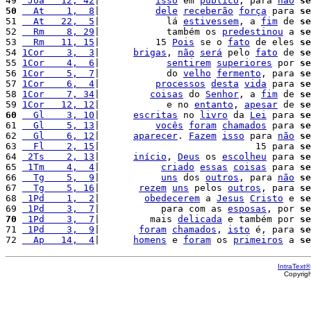
49 
 Joa   12, 42
|          
isso
 em 
público
, para 
não
se
50
  At    1,  8
|          
dele
receberão
força
 para 
se
51 
  At   22,  5
|            lá 
estivessem
, a 
fim
 de 
se
52 
  Rm    8, 29
|            também os 
predestinou
 a 
se
53 
  Rm   11, 15
|          15 
Pois
 se o 
fato
 de eles 
se
54 
1Cor    3,  3
|      
brigas
, 
não
será
 pelo 
fato
 de 
se
55 
1Cor    4,  6
|            
sentirem
superiores
 por 
se
56 
1Cor    5,  7
|            do 
velho
fermento
, para 
se
57 
1Cor    6,  4
|          
processos
desta
vida
 para 
se
58 
1Cor    7, 34
|         
coisas
 do 
Senhor
, a 
fim
 de 
se
59 
1Cor   12, 12
|            e no 
entanto
, 
apesar
 de 
se
60
  Gl    3, 10
|      
escritas
 no 
livro
 da 
Lei
 para 
se
61 
  Gl    5, 13
|          
vocês
foram
chamados
 para 
se
62 
  Gl    6, 12
|      
aparecer
. 
Fazem
isso
 para 
não
se
63 
  Fl    2, 15
|                            15 para 
se
64 
 2Ts    2, 13
|      
início
, 
Deus
 os 
escolheu
 para 
se
65 
 1Tm    4,  4
|           
criado
essas
coisas
 para 
se
66 
  Tg    5,  9
|           
uns
 dos 
outros
, para 
não
se
67 
  Tg    5, 16
|       
rezem
uns
 pelos 
outros
, para 
se
68 
 1Pd    1,  2
|        
obedecerem
 a 
Jesus
Cristo
 e 
se
69 
 1Pd    3,  7
|           para com as 
esposas
, por 
se
70
 1Pd    3,  7
|         mais 
delicada
 e também por 
se
71 
 1Pd    3,  9
|       
foram
chamados
, 
isto
 é, para 
se
72 
  Ap   14,  4
|      
homens
 e 
foram
 os 
primeiros
 a 
se
IntraText®
Copyrig