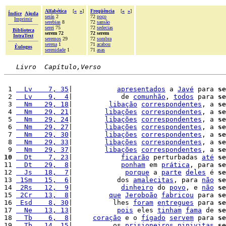
Alfabética
[
«
»
]
Freqüência
[
«
»
]
Índice
Ajuda
serás
2
72
poço
Imprimir
serebias
8
72
sansão
serei
75
72
sedecias
Biblioteca
serem 72
72 serem
IntraText
seremos
29
72
sombra
serena
1
71
acabou
Èulogos
serenidade
1
71
asas
Livro  Capítulo,Verso
 1 
  Lv    7, 35
|           
apresentados
 a 
Javé
 para 
se
 2 
  Lv    9,  4
|            de 
comunhão
, 
todos
 para 
se
 3 
  Nm   29, 18
|         
libação
correspondentes
, a 
se
 4 
  Nm   29, 21
|        
libações
correspondentes
, a 
se
 5 
  Nm   29, 24
|        
libações
correspondentes
, a 
se
 6 
  Nm   29, 27
|        
libações
correspondentes
, a 
se
 7 
  Nm   29, 30
|        
libações
correspondentes
, a 
se
 8 
  Nm   29, 33
|        
libações
correspondentes
, a 
se
 9 
  Nm   29, 37
|        
libações
correspondentes
, a 
se
10
  Dt    7, 23
|            
ficarão
 perturbadas 
até
se
11 
  Dt   29,  8
|            
ponham
 em 
prática
, para 
se
12 
  Js   18,  7
|             
porque
 a 
parte
deles
 é 
se
13 
 1Sm   15,  6
|           dos 
amalecitas
, para 
não
se
14 
 2Rs   12,  9
|            
dinheiro
 do 
povo
, e 
não
se
15 
 2Cr   13,  8
|         
que
Jeroboão
fabricou
 para 
se
16 
 Esd    8, 30
|          lhes 
foram
entregues
 para 
se
17 
  Ne   13, 13
|           
pois
 eles 
tinham
fama
 de 
se
18 
  Tb    6,  8
|     
coração
 e o 
fígado
servem
 para 
se
19 
  Tb   14, 15
|          os 
prisioneiros
ninivitas
se