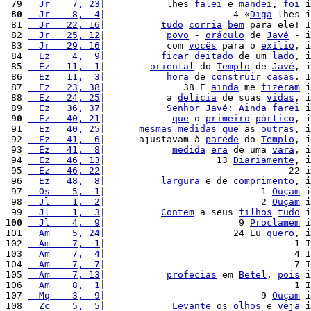
 79 
  Jr    7, 23
|           lhes 
falei
 e 
mandei
, 
foi
i
 80
  Jr    8,  4
|                       4 «
Diga
-lhes 
i
 81 
  Jr   22, 16
|          
tudo
corria
bem
 para ele! 
I
 82 
  Jr   25, 12
|           
povo
 - 
oráculo
 de 
Javé
 - 
i
 83 
  Jr   29, 16
|           com 
vocês
 para o 
exílio
, 
i
 84 
  Ez    4,  9
|          
ficar
deitado
 de um 
lado
, 
i
 85 
  Ez   11,  1
|        
oriental
 do 
Templo
 de 
Javé
, 
i
 86 
  Ez   11,  3
|           
hora
 de 
construir
casas
. 
I
 87 
  Ez   23, 38
|              38 E 
ainda
 me 
fizeram
i
 88 
  Ez   24, 25
|           a 
delícia
 de suas 
vidas
, 
i
 89 
  Ez   36, 37
|           
Senhor
Javé
: 
Ainda
farei
i
 90
  Ez   40, 21
|            
que
 o 
primeiro
pórtico
, 
i
 91 
  Ez   40, 25
|      
mesmas
medidas
que
 as 
outras
, 
i
 92 
  Ez   41,  6
|      ajustavam à 
parede
 do 
Templo
, 
i
 93 
  Ez   41,  8
|            
medida
era
 de uma 
vara
, 
i
 94 
  Ez   46, 13
|                    13 
Diariamente
, 
i
 95 
  Ez   46, 22
|                                 22 
i
 96 
  Ez   48,  8
|          
largura
 e de 
comprimento
, 
i
 97 
  Os    5,  1
|                            1 
Ouçam
i
 98 
  Jl    1,  2
|                            2 
Ouçam
i
 99 
  Jl    1,  3
|          
Contem
 a seus 
filhos
tudo
i
100
  Jl    4,  9
|                        9 
Proclamem
i
101 
  Am    5, 24
|                       24 Eu 
quero
, 
i
102 
  Am    7,  1
|                                  1 
I
103 
  Am    7,  4
|                                  4 
I
104 
  Am    7,  7
|                                  7 
I
105 
  Am    7, 13
|           
profecias
 em 
Betel
, 
pois
i
106 
  Am    8,  1
|                                  1 
I
107 
  Mq    3,  9
|                            9 
Ouçam
i
108 
  Zc    5,  5
|            
Levante
 os 
olhos
 e 
veja
i