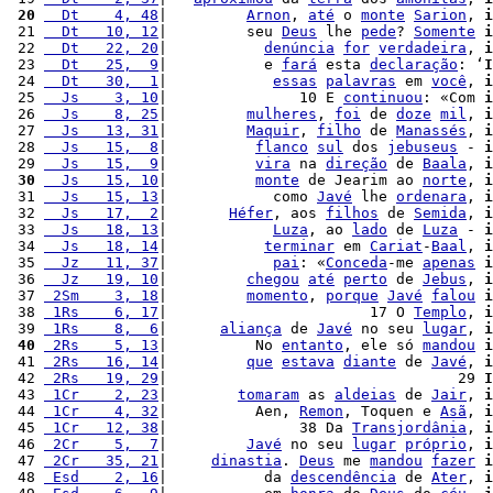
 20
  Dt    4, 48
|         
Arnon
, 
até
 o 
monte
Sarion
, 
i
 21 
  Dt   10, 12
|         seu 
Deus
 lhe 
pede
? 
Somente
i
 22 
  Dt   22, 20
|           
denúncia
for
verdadeira
, 
i
 23 
  Dt   25,  9
|           e 
fará
 esta 
declaração
: ‘
I
 24 
  Dt   30,  1
|            
essas
palavras
 em 
você
, 
i
 25 
  Js    3, 10
|               10 E 
continuou
: «Com 
i
 26 
  Js    8, 25
|         
mulheres
, 
foi
 de 
doze
mil
, 
i
 27 
  Js   13, 31
|         
Maquir
, 
filho
 de 
Manassés
, 
i
 28 
  Js   15,  8
|          
flanco
sul
 dos 
jebuseus
 - 
i
 29 
  Js   15,  9
|          
vira
 na 
direção
 de 
Baala
, 
i
 30
  Js   15, 10
|          
monte
 de Jearim ao 
norte
, 
i
 31 
  Js   15, 13
|            como 
Javé
 lhe 
ordenara
, 
i
 32 
  Js   17,  2
|       
Héfer
, aos 
filhos
 de 
Semida
, 
i
 33 
  Js   18, 13
|            
Luza
, ao 
lado
 de 
Luza
 - 
i
 34 
  Js   18, 14
|           
terminar
 em 
Cariat
-
Baal
, 
i
 35 
  Jz   11, 37
|            
pai
: «
Conceda
-me 
apenas
i
 36 
  Jz   19, 10
|         
chegou
até
perto
 de 
Jebus
, 
i
 37 
 2Sm    3, 18
|         
momento
, 
porque
Javé
falou
i
 38 
 1Rs    6, 17
|                       17 O 
Templo
, 
i
 39 
 1Rs    8,  6
|      
aliança
 de 
Javé
 no seu 
lugar
, 
i
 40
 2Rs    5, 13
|          No 
entanto
, ele só 
mandou
i
 41 
 2Rs   16, 14
|         
que
estava
diante
 de 
Javé
, 
i
 42 
 2Rs   19, 29
|                                 29 
I
 43 
 1Cr    2, 23
|        
tomaram
 as 
aldeias
 de 
Jair
, 
i
 44 
 1Cr    4, 32
|          Aen, 
Remon
, Toquen e 
Asã
, 
i
 45 
 1Cr   12, 38
|               38 Da 
Transjordânia
, 
i
 46 
 2Cr    5,  7
|         
Javé
 no seu 
lugar
próprio
, 
i
 47 
 2Cr   35, 21
|     
dinastia
. 
Deus
 me 
mandou
fazer
i
 48 
 Esd    2, 16
|           da 
descendência
 de 
Ater
, 
i