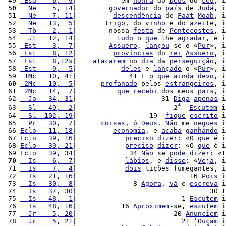
 49 
 Esd    6,  9
|           em 
honra
 do 
Deus
 do 
céu
, 
i
 50
  Ne    5, 14
|        
governador
 do 
país
 de 
Judá
, 
i
 51 
  Ne    7, 11
|         
descendência
 de 
Faat
-
Moab
, 
i
 52 
  Ne   13,  5
|       
trigo
, do 
vinho
 e do 
azeite
, 
i
 53 
  Tb    2,  1
|        nossa 
festa
 de 
Pentecostes
, 
i
 54 
  Jt   12, 14
|          
tudo
 o 
que
 lhe 
agradar
, e 
i
 55 
 Est    3,  7
|        
Assuero
, 
lançou
-se o «
Pur
», 
i
 56 
 Est    8, 12
|         
províncias
 do 
rei
Assuero
, 
i
 57 
 Est    8,12s
|    
atacarem
 no 
dia
 da 
perseguição
, 
i
 58 
 Est    9,  5
|           
deles
 e 
lançado
 o «
Pur
», 
i
 59 
 1Mc   10, 41
|             41 E o 
que
ainda
devo
, 
i
 60
 2Mc   10,  5
|      
profanado
 pelos 
estrangeiros
, 
i
 61 
 2Mc   14,  7
|          
que
recebi
 dos meus 
pais
, 
i
 62 
  Jo   34, 31
|                     31 
Diga
apenas
i
*
 63 
  Sl   49,  2
|                        2
Escutem
i
 64 
  Sl  102, 19
|                  19  
fique
escrito
i
 65 
  Pr   30,  7
|      
coisas
, 
ó
Deus
. 
Não
 me 
negues
i
 66 
Eclo   11, 18
|         
economia
, e 
acaba
ganhando
i
 67 
Eclo   39, 16
|            
preciso
dizer
: «O 
que
 é 
i
 68 
Eclo   39, 21
|            
preciso
dizer
: «O 
que
 é 
i
 69 
Eclo   39, 34
|             34 
Não
 se 
pode
dizer
: «
I
 70
  Is    6,  7
|            
lábios
, e 
disse
: «
Veja
, 
i
 71 
  Is    7,  4
|            
dois
 tições fumegantes, 
i
 72 
  Is   21, 16
|                            16 
Pois
i
 73 
  Is   30,  8
|              8 
Agora
, 
vá
 e 
escreva
i
 74 
  Is   37, 30
|                                 30 
I
 75 
  Is   48,  1
|                          1 
Escutem
i
 76 
  Is   48, 16
|           16 
Aproximem
-se, 
escutem
i
 77 
  Jr    5, 20
|                        20 
Anunciem
i
 78 
  Jr    5, 21
|                          21 ‘
Ouçam
i