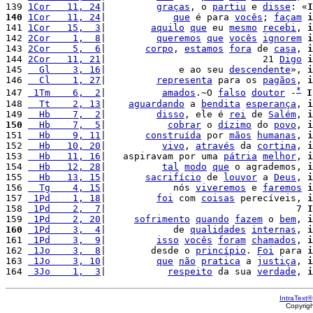
139 
1Cor   11, 24
|         
graças
, o 
partiu
 e 
disse
: «
I
140
1Cor   11, 24
|            
que
 é para 
vocês
; 
façam
i
141 
1Cor   15,  3
|        
aquilo
que
 eu 
mesmo
recebi
, 
i
142 
2Cor    1,  8
|         
queremos
que
vocês
ignorem
i
143 
2Cor    5,  6
|       
corpo
, 
estamos
fora
 de 
casa
, 
i
144 
2Cor   11, 21
|                            21 
Digo
i
145 
  Gl    3, 16
|             e ao seu 
descendente
», 
i
146 
  Cl    1, 27
|         
representa
 para os 
pagãos
, 
i
*
147 
 1Tm    6,  2
|          
amados
.~O 
falso
doutor
 -
I
148 
  Tt    2, 13
|    
aguardando
 a 
bendita
esperança
, 
i
149 
  Hb    7,  2
|         
disso
, ele é 
rei
 de 
Salém
, 
i
150
  Hb    7,  5
|           
cobrar
 o 
dízimo
 do 
povo
, 
i
151 
  Hb    9, 11
|       
construída
 por 
mãos
humanas
, 
i
152 
  Hb   10, 20
|          
vivo
, 
através
 da 
cortina
, 
i
153 
  Hb   11, 16
|   aspiravam por uma 
pátria
melhor
, 
i
154 
  Hb   12, 28
|          
tal
modo
que
 o agrademos, 
i
155 
  Hb   13, 15
|       
sacrifício
 de 
louvor
 a 
Deus
, 
i
156 
  Tg    4, 15
|            nós 
viveremos
 e 
faremos
i
157 
 1Pd    1, 18
|         
foi
 com 
coisas
 perecíveis, 
i
158 
 1Pd    2,  7
|                                  7 
I
159 
 1Pd    2, 20
|     
sofrimento
quando
fazem
 o 
bem
, 
i
160
 1Pd    3,  4
|            de 
qualidades
internas
, 
i
161 
 1Pd    3,  9
|         
isso
vocês
foram
chamados
, 
i
162 
 1Jo    3,  8
|        desde o 
princípio
. 
Foi
 para 
i
163 
 1Jo    3, 10
|         
que
não
pratica
 a 
justiça
, 
i
164 
 3Jo    1,  3
|           
respeito
 da sua 
verdade
, 
i
IntraText®
Copyrig