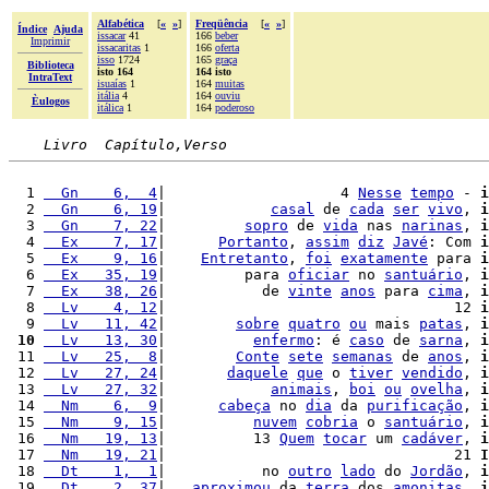
Alfabética
[
«
»
]
Freqüência
[
«
»
]
Índice
Ajuda
issacar
41
166
beber
Imprimir
issacaritas
1
166
oferta
isso
1724
165
graça
Biblioteca
isto 164
164 isto
IntraText
isuaías
1
164
muitas
itália
4
164
ouviu
Èulogos
itálica
1
164
poderoso
Livro  Capítulo,Verso
  1 
  Gn    6,  4
|                    4 
Nesse
tempo
 - 
i
  2 
  Gn    6, 19
|            
casal
 de 
cada
ser
vivo
, 
i
  3 
  Gn    7, 22
|         
sopro
 de 
vida
 nas 
narinas
, 
i
  4 
  Ex    7, 17
|      
Portanto
, 
assim
diz
Javé
: Com 
i
  5 
  Ex    9, 16
|    
Entretanto
, 
foi
exatamente
 para 
i
  6 
  Ex   35, 19
|         para 
oficiar
 no 
santuário
, 
i
  7 
  Ex   38, 26
|           de 
vinte
anos
 para 
cima
, 
i
  8 
  Lv    4, 12
|                                 12 
i
  9 
  Lv   11, 42
|        
sobre
quatro
ou
 mais 
patas
, 
i
 10
  Lv   13, 30
|          
enfermo
: é 
caso
 de 
sarna
, 
i
 11 
  Lv   25,  8
|        
Conte
sete
semanas
 de 
anos
, 
i
 12 
  Lv   27, 24
|       
daquele
que
 o 
tiver
vendido
, 
i
 13 
  Lv   27, 32
|            
animais
, 
boi
ou
ovelha
, 
i
 14 
  Nm    6,  9
|      
cabeça
 no 
dia
 da 
purificação
, 
i
 15 
  Nm    9, 15
|          
nuvem
cobria
 o 
santuário
, 
i
 16 
  Nm   19, 13
|          13 
Quem
tocar
 um 
cadáver
, 
i
 17 
  Nm   19, 21
|                                 21 
I
 18 
  Dt    1,  1
|           no 
outro
lado
 do 
Jordão
, 
i
 19 
  Dt    2, 37
|   
aproximou
 da 
terra
 dos 
amonitas
, 
i