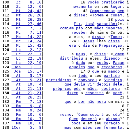
109 
  Zc    8, 16
|                16 
Vocês
praticarão
i
110
  Zc   12,  6
|            
novamente
 em seu 
lugar
, 
i
111 
  Mt   24, 43
|                 43 
Compreendam
bem
i
112 
  Mt   26, 26
|           e 
disse
: «
Tomem
 e 
comam
, 
i
113 
  Mt   26, 28
|                            28 
pois
i
114 
  Mt   27, 46
|             
Eli
, 
lamá
sabactâni
?», 
i
115 
  Mc    7,  2
|       
comiam
pão
 com 
mãos
impuras
, 
i
116 
  Mc    7, 11
|            
receber
 de mim é Corbã, 
i
117 
  Mc   14, 22
|           a eles, e 
disse
: «
Tomem
, 
i
118 
  Mc   14, 24
|            24 E 
Jesus
 lhes 
disse
: «
I
119 
  Mc   15, 42
|           
era
 o 
dia
 da 
Preparação
, 
i
120
  Lc    2, 12
|                                 12 
I
121 
  Lc   22, 17
|            a 
Deus
, e 
disse
: «
Tomem
i
122 
  Lc   22, 19
|       
distribuiu
 a eles, 
dizendo
: «
I
123 
  Lc   22, 19
|            é 
dado
 por 
vocês
. 
Façam
i
124 
 Joa    1, 12
|           
aqueles
que
 a 
receberam
,~
i
125 
 Joa   15, 17
|                17 O 
que
 eu 
mando
 é 
i
126 
  At    5, 17
|           com 
todo
 o seu 
partido
 - 
i
127 
  At    5, 21
| 
partidários
 e 
convocou
 o 
Sinédrio
, 
i
128 
  At   19,  4
|         
que
devia
vir
depois
dele
, 
i
129 
  At   21, 11
|    
próprios
pés
 e 
mãos
, 
declarou
: «
I
130
  At   21, 21
|          
dizem
 a 
respeito
 de 
você
, 
i
131 
  At   26, 23
|                                 23 
i
132 
  Rm    7, 18
|         
que
 o 
bem
não
mora
 em mim, 
i
133 
  Rm    9,  8
|                                  8 
I
134 
  Rm    9, 24
|                                 24 
i
135 
  Rm   10,  6
|       
mesmo
: ‘
Quem
subirá
 ao 
céu
?’ 
I
136 
  Rm   10,  7
|           
Quem
descerá
 ao 
abismo
?’ 
I
137 
  Rm   10,  8
|            
boca
 e em seu 
coração
.» 
I
138 
1Cor    5,  8
|         
mas
 com 
pães
sem
fermento
, 
i