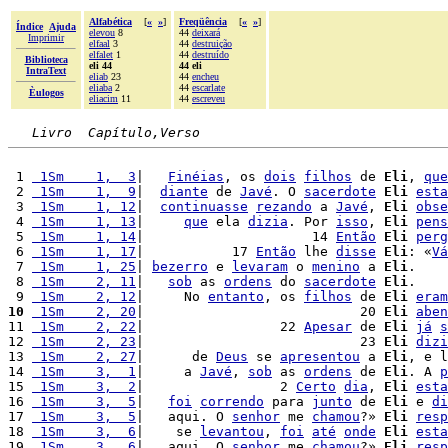
Alfabética
[
«
»
]
Freqüência
[
«
»
]
Índice
Ajuda
elevou
8
44
deixará
Imprimir
elfaal
3
44
destruição
elfalet
1
44
destruído
Biblioteca
eli 44
44 eli
IntraText
eliab
23
44
encheu
eliaba
2
44
escarlate
Èulogos
eliacim
11
44
escreveu
Livro  Capítulo,Verso
 1 
 1Sm    1,  3
|   
Finéias
, os 
dois
filhos
 de 
Eli
, 
que
 2 
 1Sm    1,  9
|  
diante
 de 
Javé
. O 
sacerdote
Eli
esta
 3 
 1Sm    1, 12
|  
continuasse
rezando
 a 
Javé
, 
Eli
obse
 4 
 1Sm    1, 13
|     
que
 ela 
dizia
. Por 
isso
, 
Eli
pens
 5 
 1Sm    1, 14
|                     14 
Então
Eli
perg
 6 
 1Sm    1, 17
|           17 
Então
 lhe 
disse
Eli
: «
Vá
 7 
 1Sm    1, 25
| 
bezerro
 e 
levaram
 o 
menino
 a 
Eli
.

 8 
 1Sm    2, 11
|   
sob
 as 
ordens
 do 
sacerdote
Eli
.

 9 
 1Sm    2, 12
|     No 
entanto
, os 
filhos
 de 
Eli
eram
10
 1Sm    2, 20
|                           20 
Eli
aben
11 
 1Sm    2, 22
|                 22 
Apesar
 de 
Eli
já
s
12 
 1Sm    2, 23
|                           23 
Eli
dizi
13 
 1Sm    2, 27
|      de 
Deus
 se 
apresentou
 a 
Eli
, e l
14 
 1Sm    3,  1
|     a 
Javé
, 
sob
 as 
ordens
 de 
Eli
. A 
p
15 
 1Sm    3,  2
|                 2 
Certo
dia
, 
Eli
esta
16 
 1Sm    3,  5
|   
foi
correndo
 para 
junto
 de 
Eli
 e 
di
17 
 1Sm    3,  5
|   aqui. O 
senhor
 me 
chamou
?» 
Eli
resp
18 
 1Sm    3,  6
|    se 
levantou
, 
foi
até
onde
Eli
esta
19 
 1Sm    3,  6
|   aqui. O 
senhor
 me 
chamou
?» 
Eli
resp