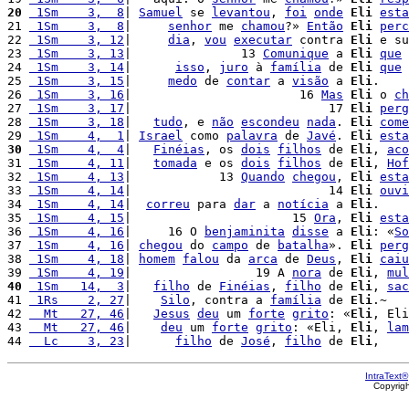
20
 1Sm    3,  8
| 
Samuel
 se 
levantou
, 
foi
onde
Eli
esta
21 
 1Sm    3,  8
|     
senhor
 me 
chamou
?» 
Então
Eli
perc
22 
 1Sm    3, 12
|     
dia
, 
vou
executar
 contra 
Eli
 e su
23 
 1Sm    3, 13
|               13 
Comunique
 a 
Eli
que
24 
 1Sm    3, 14
|      
isso
, 
juro
 à 
família
 de 
Eli
que
 
25 
 1Sm    3, 15
|     
medo
 de 
contar
 a 
visão
 a 
Eli
.

26 
 1Sm    3, 16
|                       16 
Mas
Eli
 o 
ch
27 
 1Sm    3, 17
|                           17 
Eli
perg
28 
 1Sm    3, 18
|   
tudo
, e 
não
escondeu
nada
. 
Eli
come
29 
 1Sm    4,  1
| 
Israel
 como 
palavra
 de 
Javé
. 
Eli
esta
30
 1Sm    4,  4
|   
Finéias
, os 
dois
filhos
 de 
Eli
, 
aco
31 
 1Sm    4, 11
|   
tomada
 e os 
dois
filhos
 de 
Eli
, 
Hof
32 
 1Sm    4, 13
|            13 
Quando
chegou
, 
Eli
esta
33 
 1Sm    4, 14
|                           14 
Eli
ouvi
34 
 1Sm    4, 14
|  
correu
 para 
dar
 a 
notícia
 a 
Eli
.

35 
 1Sm    4, 15
|                      15 
Ora
, 
Eli
esta
36 
 1Sm    4, 16
|     16 O 
benjaminita
disse
 a 
Eli
: «
So
37 
 1Sm    4, 16
| 
chegou
 do 
campo
 de 
batalha
». 
Eli
perg
38 
 1Sm    4, 18
| 
homem
falou
 da 
arca
 de 
Deus
, 
Eli
caiu
39 
 1Sm    4, 19
|                 19 A 
nora
 de 
Eli
, 
mul
40
 1Sm   14,  3
|   
filho
 de 
Finéias
, 
filho
 de 
Eli
, 
sac
41 
 1Rs    2, 27
|    
Silo
, contra a 
família
 de 
Eli
.~

42 
  Mt   27, 46
|   
Jesus
deu
 um 
forte
grito
: «
Eli
, Eli
43 
  Mt   27, 46
|    
deu
 um 
forte
grito
: «Eli, 
Eli
, 
lam
44 
  Lc    3, 23
|      
filho
 de 
José
, 
filho
 de 
Eli
IntraText®
Copyrig