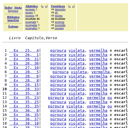
Alfabética
[
«
»
]
Freqüência
[
«
»
]
Índice
Ajuda
escapem
2
44
destruído
Imprimir
escapo
1
44
eli
escapou
18
44
encheu
Biblioteca
escarlate 44
44 escarlate
IntraText
escarpada
1
44
escreveu
escarpadas
3
44
escuridão
Èulogos
escarpados
1
44
instante
Livro  Capítulo,Verso
 1 
  Ex   25,  4
|    
púrpura
violeta
, 
vermelha
 e 
escarl
 2 
  Ex   26,  1
|    
púrpura
violeta
, 
vermelha
 e 
escarl
 3 
  Ex   26, 31
|    
púrpura
violeta
, 
vermelha
 e 
escarl
 4 
  Ex   26, 36
|    
púrpura
violeta
, 
vermelha
 e 
escarl
 5 
  Ex   27, 16
|    
púrpura
violeta
, 
vermelha
 e 
escarl
 6 
  Ex   28,  5
|     
púrpura
violeta
, 
vermelha
, 
escarl
 7 
  Ex   28,  6
|    
púrpura
violeta
, 
vermelha
 e 
escarl
 8 
  Ex   28,  8
|    
púrpura
violeta
, 
vermelha
 e 
escarl
 9 
  Ex   28, 15
|    
púrpura
violeta
, 
vermelha
 e 
escarl
10
  Ex   28, 33
|    
púrpura
violeta
, 
vermelha
 e 
escarl
11 
  Ex   35,  6
|    
púrpura
violeta
, 
vermelha
 e 
escarl
12 
  Ex   35, 23
|   
púrpura
violeta
, 
vermelha
ou
escarl
13 
  Ex   35, 25
|    
púrpura
violeta
, 
vermelha
 e 
escarl
14 
  Ex   35, 35
|   
púrpura
violeta
, 
vermelha
ou
escarl
15 
  Ex   36,  8
|    
púrpura
violeta
, 
vermelha
 e 
escarl
16 
  Ex   36, 35
|    
púrpura
violeta
, 
vermelha
 e 
escarl
17 
  Ex   36, 37
|    
púrpura
violeta
, 
vermelha
 e 
escarl
18 
  Ex   38, 18
|    
púrpura
violeta
, 
vermelha
 e 
escarl
19 
  Ex   38, 23
|    
púrpura
violeta
, 
vermelha
 e 
escarl