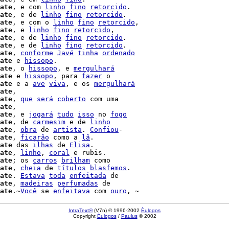
ate
, e com 
linho
fino
retorcido
.

ate
, e de 
linho
fino
retorcido
.

ate
, e com o 
linho
fino
retorcido
,

ate
, e 
linho
fino
retorcido
,

ate
, e de 
linho
fino
retorcido
.

ate
, e de 
linho
fino
retorcido
.

ate
, 
conforme
Javé
tinha
ordenado
ate
 e 
hissopo
.

ate
, o 
hissopo
, e 
mergulhará
ate
 e 
hissopo
, para 
fazer
ate
 e a 
ave
viva
, e os 
mergulhará
ate
,

ate
, 
que
será
coberto
 com uma

ate
,

ate
, e 
jogará
tudo
isso
 no 
fogo
ate
, de 
carmesim
 e de 
linho
ate
, 
obra
 de 
artista
. 
Confiou
-

ate
, 
ficarão
 como a 
lã
.

ate
 das 
ilhas
 de 
Elisa
.

ate
, 
linho
, 
coral
ate
; os 
carros
brilham
 como

ate
, 
cheia
 de 
títulos
blasfemos
.

ate
. 
Estava
toda
enfeitada
 de

ate
, 
madeiras
perfumadas
 de

ate
.~
Você
 se 
enfeitava
 com 
ouro
IntraText®
(V7n) © 1996-2002
Èulogos
Copyright
Èulogos
/
Paulus
© 2002