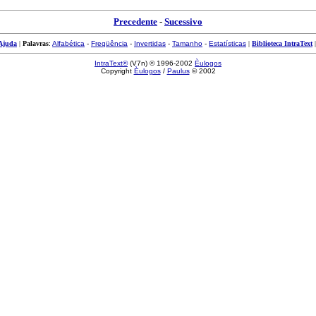
Precedente
-
Sucessivo
Ajuda
|
Palavras
:
Alfabética
-
Freqüência
-
Invertidas
-
Tamanho
-
Estatísticas
|
Biblioteca IntraText
IntraText®
(V7n) © 1996-2002
Èulogos
Copyright
Èulogos
/
Paulus
© 2002