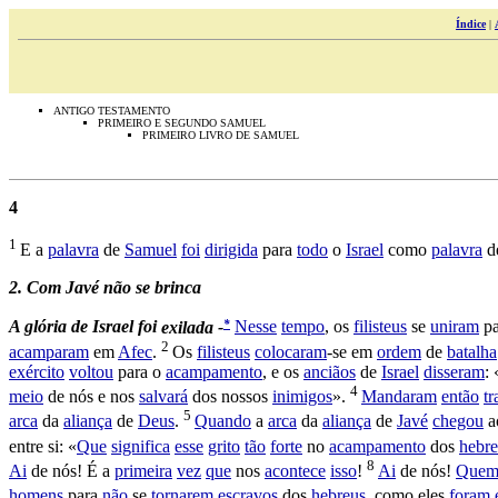
Índice
|
ANTIGO TESTAMENTO
PRIMEIRO E SEGUNDO SAMUEL
PRIMEIRO LIVRO DE SAMUEL
4
1
E a
palavra
de
Samuel
foi
dirigida
para
todo
o
Israel
como
palavra
d
2
. Com Javé não se brinca
*
A
glória
de
Israel
foi
exilada -
Nesse
tempo
, os
filisteus
se
uniram
p
2
acamparam
em
Afec
.
Os
filisteus
colocaram
-se em
ordem
de
batalha
exército
voltou
para o
acampamento
, e os
anciãos
de
Israel
disseram
:
4
meio
de nós e nos
salvará
dos nossos
inimigos
».
Mandaram
então
tr
5
arca
da
aliança
de
Deus
.
Quando
a
arca
da
aliança
de
Javé
chegou
a
entre si: «
Que
significa
esse
grito
tão
forte
no
acampamento
dos
hebre
8
Ai
de nós! É a
primeira
vez
que
nos
acontece
isso
!
Ai
de nós!
Que
homens
para
não
se
tornarem
escravos
dos
hebreus
, como eles
foram