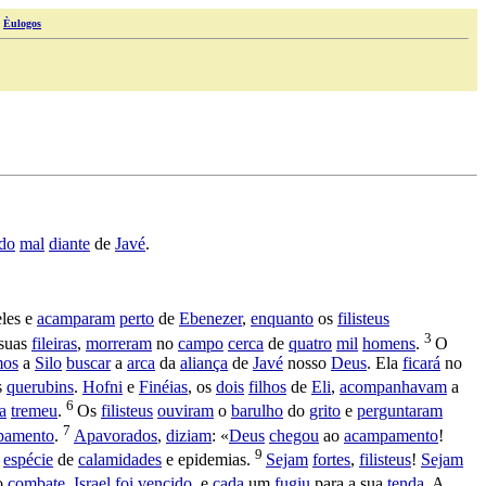
|
Èulogos
do
mal
diante
de
Javé
.
eles e
acamparam
perto
de
Ebenezer
,
enquanto
os
filisteus
3
 suas
fileiras
,
morreram
no
campo
cerca
de
quatro
mil
homens
.
O
os
a
Silo
buscar
a
arca
da
aliança
de
Javé
nosso
Deus
. Ela
ficará
no
s
querubins
.
Hofni
e
Finéias
, os
dois
filhos
de
Eli
,
acompanhavam
a
6
ra
tremeu
.
Os
filisteus
ouviram
o
barulho
do
grito
e
perguntaram
7
pamento
.
Apavorados
,
diziam
: «
Deus
chegou
ao
acampamento
!
9
espécie
de
calamidades
e
epidemias
.
Sejam
fortes
,
filisteus
!
Sejam
o
combate
.
Israel
foi
vencido
, e
cada
um
fugiu
para a sua
tenda
. A