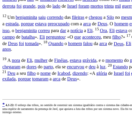
derrota
foi
grande
,
pois
do
lado
de
Israel
foram
mortos
trinta
mil
guerr
12
Um
benjaminita
saiu
correndo
das
fileiras
e
chegou
a
Silo
no
mesm
a
estrada
,
porque
estava
preocupado
com a
arca
de
Deus
. O
homem
e
15
isso
, o
benjaminita
correu
para
dar
a
notícia
a
Eli
.
Ora
,
Eli
estava
c
17
campo
de
batalha
».
Eli
perguntou
: «O
que
aconteceu
, meu
filho
?»
18
de
Deus
foi
tomada
».
Quando
o
homem
falou
da
arca
de
Deus
,
Eli
anos
.
19
A
nora
de
Eli
,
mulher
de
Finéias
,
estava
grávida
, e o
momento
do
p
20
chegaram
as
dores
do
parto
, ela se
encurvou
e
deu
à
luz
.
Estando
p
21
Deu
a seu
filho
o
nome
de
Icabod
,
dizendo
: «A
glória
de
Israel
foi
exilada
,
porque
tomaram
a
arca
de
Deus
».
*
4
,1-22:
O esforço das tribos, no sentido de construir um sistema igualitário contra o sistema das cidades
uma espécie de sacramento da presença de Javé, que apoiava a luta das tribos por um sistema novo. Ela foi toma
inimigo externo.