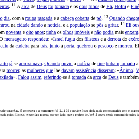
11
eiros
.
A
arca
de
Deus
foi
tomada
e os
dois
filhos
de
Eli
,
Hofni
e
Finé
13
o
dia
, com a
roupa
rasgada
e a
cabeça
coberta
de
pó
.
Quando
chego
14
ntrou
na
cidade
dando
a
notícia
, e a
população
se
pôs
a
gritar
.
Eli
ou
om
noventa
e
oito
anos
;
tinha
os
olhos
imóveis
e
não
podia
mais
enxerg
O
mensageiro
respondeu
: «
Israel
fugiu
dos
filisteus
e a
derrota
do
exérc
caiu
da
cadeira
para
trás
,
junto
à
porta
,
quebrou
o
pescoço
e
morreu
. E
arto
já
se
aproximava
.
Quando
ouviu
a
notícia
de
que
tinham
tomado
ara
morrer
, as
mulheres
que
lhe
davam
assistência
disseram
: «
Ânimo
!
V
exilada
».
Falou
assim
,
referindo
-se à
tomada
da
arca
de
Deus
e também
-estado cananéias, já começava a se corromper (cf. 2,11-36 e nota) e ficou ainda mais comprometido com o avanç
da pelos filisteus, e esse fato mostra, por um lado, que o projeto de Javé já estava sendo corrompido pelos isra