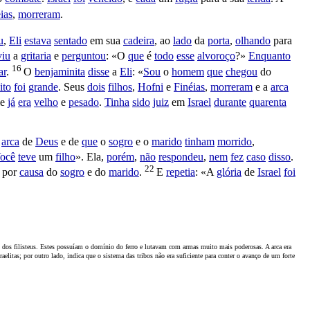
ias
,
morreram
.
u
,
Eli
estava
sentado
em sua
cadeira
, ao
lado
da
porta
,
olhando
para
viu
a
gritaria
e
perguntou
: «O
que
é
todo
esse
alvoroço
?»
Enquanto
16
ar
.
O
benjaminita
disse
a
Eli
: «
Sou
o
homem
que
chegou
do
ito
foi
grande
. Seus
dois
filhos
,
Hofni
e
Finéias
,
morreram
e a
arca
le
já
era
velho
e
pesado
.
Tinha
sido
juiz
em
Israel
durante
quarenta
a
arca
de
Deus
e de
que
o
sogro
e o
marido
tinham
morrido
,
ocê
teve
um
filho
». Ela,
porém
,
não
respondeu
,
nem
fez
caso
disso
.
22
 por
causa
do
sogro
e do
marido
.
E
repetia
: «A
glória
de
Israel
foi
o dos filisteus. Estes possuíam o domínio do ferro e lutavam com armas muito mais poderosas. A arca era
elitas; por outro lado, indica que o sistema das tribos não era suficiente para conter o avanço de um forte