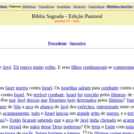
Ajuda
|
Palavras
:
Alfabética
-
Freqüência
-
Invertidas
-
Tamanho
-
Estatísticas
|
Biblioteca IntraText
Bíblia Sagrada - Edição Pastoral
IntraText CT - Texto
Precedente
-
Sucessivo
e
Javé
.
Eli
estava
muito
velho
. E seus
filhos
continuavam
se
comportan
ara
fazer
guerra
contra
Israel
. Os
israelitas
saíram
para
combater
contra 
contra
Israel
. No
terrível
combate
,
Israel
foi
vencido
pelos
filisteus
: de
 «Por
que
Javé
deixou
que
fôssemos
hoje
derrotados
pelos
filisteus
?
Vam
azer
de
Silo
a
arca
da
aliança
de
Javé
dos
exércitos
,
entronizado
entre o
o
acampamento
,
todo
o
Israel
lançou
um
grande
grito
de
guerra
, e a
ter
us
?»
Então
ficaram
sabendo
que
a
arca
de
Javé
tinha
chegado
ao
acam
m
nos
livrará
das
mãos
desse
Deus
poderoso
? Ele
feriu
o
Egito
com
toda
10
escravos
de
vocês
.
Sejam
homens
e
lutem
».
Os
filisteus
começaram