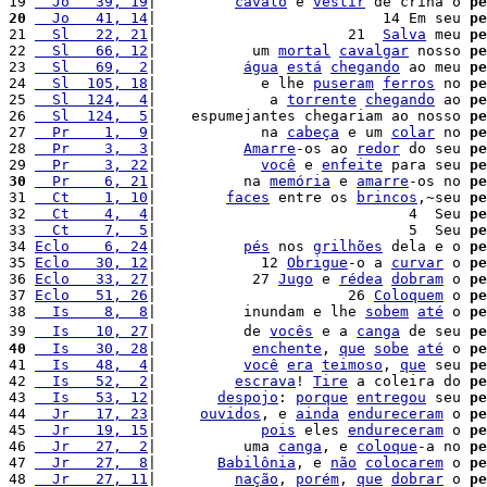
19 
  Jo   39, 19
|         
cavalo
 e 
vestir
 de crina o 
pe
20
  Jo   41, 14
|                          14 Em seu 
pe
21 
  Sl   22, 21
|                      21  
Salva
 meu 
pe
22 
  Sl   66, 12
|           um 
mortal
cavalgar
 nosso 
pe
23 
  Sl   69,  2
|          
água
está
chegando
 ao meu 
pe
24 
  Sl  105, 18
|            e lhe 
puseram
ferros
 no 
pe
25 
  Sl  124,  4
|             a 
torrente
chegando
 ao 
pe
26 
  Sl  124,  5
|    espumejantes chegariam ao nosso 
pe
27 
  Pr    1,  9
|            na 
cabeça
 e um 
colar
 no 
pe
28 
  Pr    3,  3
|          
Amarre
-os ao 
redor
 do seu 
pe
29 
  Pr    3, 22
|            
você
 e 
enfeite
 para seu 
pe
30
  Pr    6, 21
|          na 
memória
 e 
amarre
-os no 
pe
31 
  Ct    1, 10
|        
faces
 entre os 
brincos
,~seu 
pe
32 
  Ct    4,  4
|                             4  Seu 
pe
33 
  Ct    7,  5
|                             5  Seu 
pe
34 
Eclo    6, 24
|          
pés
 nos 
grilhões
 dela e o 
pe
35 
Eclo   30, 12
|            12 
Obrigue
-o a 
curvar
 o 
pe
36 
Eclo   33, 27
|           27 
Jugo
 e 
rédea
dobram
 o 
pe
37 
Eclo   51, 26
|                      26 
Coloquem
 o 
pe
38 
  Is    8,  8
|          inundam e lhe 
sobem
até
 o 
pe
39 
  Is   10, 27
|          de 
vocês
 e a 
canga
 de seu 
pe
40
  Is   30, 28
|           
enchente
, 
que
sobe
até
 o 
pe
41 
  Is   48,  4
|          
você
era
teimoso
, 
que
 seu 
pe
42 
  Is   52,  2
|         
escrava
! 
Tire
 a coleira do 
pe
43 
  Is   53, 12
|       
despojo
: 
porque
entregou
 seu 
pe
44 
  Jr   17, 23
|     
ouvidos
, e 
ainda
endureceram
 o 
pe
45 
  Jr   19, 15
|            
pois
 eles 
endureceram
 o 
pe
46 
  Jr   27,  2
|          uma 
canga
, e 
coloque
-a no 
pe
47 
  Jr   27,  8
|       
Babilônia
, e 
não
colocarem
 o 
pe
48 
  Jr   27, 11
|         
nação
, 
porém
, 
que
dobrar
 o 
pe