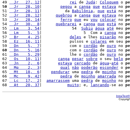
49 
  Jr   27, 12
|            
rei
 de 
Judá
: 
Coloquem
 o 
pe
50
  Jr   28, 10
|        
pegou
 a 
canga
que
estava
 no 
pe
51 
  Jr   28, 11
|          da 
Babilônia
, 
que
está
 no 
pe
52 
  Jr   28, 12
|      
quebrou
 a 
canga
que
estava
 no 
pe
53 
  Jr   28, 14
|        
ferro
que
 eu 
vou
colocar
 no 
pe
54 
  Jr   30,  8
|      
quebrarei
 a 
canga
que
está
 no 
pe
55 
  Lm    3, 54
|             54  
Subiu
água
até
 meu 
pe
56 
  Lm    5,  5
|                  5  Com a 
canga
 no 
pe
57 
  Br    4, 25
|            
deles
 e lhes 
pisarão
 no 
pe
58 
  Ez   16, 11
|            pulsos e 
colares
 em seu 
pe
59 
  Dn    5,  7
|            com o 
cordão
 de 
ouro
 no 
pe
60
  Dn    5, 16
|            com o 
cordão
 de 
ouro
 no 
pe
61 
  Dn    5, 29
|            lhe o 
cordão
 de 
ouro
 no 
pe
62 
  Os   10, 11
|       
canga
pesar
sobre
 o seu 
belo
pe
63 
  Jn    2,  6
|       
estava
cercado
 de 
água
~
até
 o 
pe
64 
  Mq    2,  3
|        
qual
não
poderão
esconder
 o 
pe
65 
  Mt   18,  6
|    
pendurar
 uma 
pedra
 de 
moinho
 no 
pe
66 
  Mc    9, 42
|        
pedra
 de 
moinho
amarrada
 no 
pe
67 
  Lc   17,  2
|  
amarrassem
 uma 
pedra
 de 
moinho
 no 
pe
68 
  At   20, 37
|           
muito
; e, 
lançando
-se ao 
pe
IntraText®
Copyrig