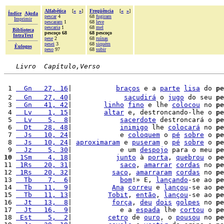
Alfabética
[
«
»
]
Freqüência
[
«
»
]
Índice
Ajuda
pescar
4
68
fugiram
Imprimir
pescaram
1
68
leve
pescaria
1
68
mel
Biblioteca
pescoço 68
68 pescoço
IntraText
pese
2
68
ruínas
pesei
3
68
siquém
Èulogos
peso
97
68
subir
Livro  Capítulo,Verso
 1 
  Gn   27, 16
|           
braços
 e a 
parte
lisa
 do 
pe
 2 
  Gn   27, 40
|             
sacudirá
 o 
jugo
 do seu 
pe
 3 
  Gn   41, 42
|        
linho
fino
 e lhe 
colocou
 no 
pe
 4 
  Lv    1, 15
|        
altar
 e, destroncando-lhe o 
pe
 5 
  Lv    5,  8
|            
sacerdote
 destroncará o 
pe
 6 
  Dt   28, 48
|            
inimigo
 lhe 
colocará
 no 
pe
 7 
  Js   10, 24
|            e 
coloquem
 o 
pé
sobre
 o 
pe
 8 
  Js   10, 24
| 
aproximaram
 e 
puseram
 o 
pé
sobre
 o 
pe
 9 
  Jz    5, 30
|            e um 
despojo
 para o meu 
pe
10
 1Sm    4, 18
|           
junto
 à 
porta
, 
quebrou
 o 
pe
11 
 1Rs   20, 31
|            
saco
, 
amarrar
cordas
 no 
pe
12 
 1Rs   20, 32
|          
saco
, 
amarraram
cordas
 no 
pe
13 
  Tb    7,  6
|            
bom
!» E, 
lançando
-se ao 
pe
14 
  Tb   11,  9
|          
Ana
correu
 e 
lançou
-se ao 
pe
15 
  Tb   11, 13
|         
Tobit
, 
então
, 
lançou
-se ao 
pe
16 
  Jt   13,  8
|          
força
, 
deu
dois
golpes
 no 
pe
17 
  Jt   16,  9
|            e a 
espada
 lhe 
cortou
 o 
pe
18 
 Est    5,  2
|         
cetro
 de 
ouro
, o 
pousou
 no 
pe