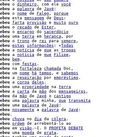
ebeu
 o 
dinheiro
, com ele 
você
ebeu
 a 
palavra
 de 
Javé
:

ebeu
 o 
nome
 de 
Faleg
, 
porque
ebeu
 esta 
mensagem
 de 
Deus
:

ebeu
farta
provisão
 e 
muito
ouro
ebeu
 o 
recado
 de 
Ester
,

ebeu
 o 
encargo
 do 
sacerdócio
ebeu
 uma 
terra
 em 
herança
, por

ebeu
 o 
trono
 de 
rei
 para 
sempre
,

ebeu
estas
informações
: «
Todas
ebeu
 a 
notícia
 de 
que
 as 
tropas
ebeu
 a 
notícia
 de 
que
Filipe
,

ebeu
bem
.

ebeu
 com 
festas
.

ebeu
 na 
fortaleza
chamada
 Doc,

ebeu
 um 
nome
há
tempo
, e 
sabemos
ebeu
 a 
respiração
 por 
empréstimo
.

ebeu
 a 
coroa
deles
.

ebeu
 uma 
propriedade
 na 
terra
ebeu
 a 
carta
 da 
mão
 dos 
mensageiros
ebeu
 da 
mão
 de 
Javé
 o 
castigo
ebeu
 uma 
palavra
 minha, 
que
transmita
ebeu
 uma 
palavra
 de 
Javé
:

ebeu
novamente
 a 
palavra
 de 
Javé
:

ebeu
.

ebeu
chuva
 no 
dia
 da 
cólera
.

ebeu
ordem
 de arrebentá-lo ao

ebeu
 em 
visão
.~I. O 
PROFETA
DEBATE
ebeu
 uma 
moeda
 de 
prata
.
