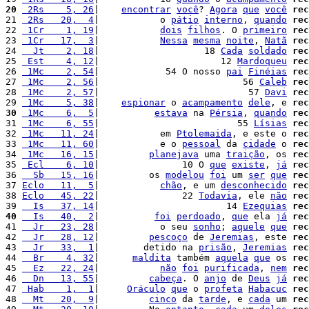
20
 2Rs    5, 26
|    
encontrar
você
? 
Agora
que
você
rec
21 
 2Rs   20,  4
|           o 
pátio
interno
, 
quando
rec
22 
 1Cr    1, 19
|           
dois
filhos
. O 
primeiro
rec
23 
 1Cr   17,  3
|           
Nessa
mesma
noite
, 
Natã
rec
24 
  Jt    2, 18
|                   18 
Cada
soldado
rec
25 
 Est    4, 12
|                      12 
Mardoqueu
rec
26 
 1Mc    2, 54
|            54 O nosso 
pai
Finéias
rec
27 
 1Mc    2, 56
|                          56 
Caleb
rec
28 
 1Mc    2, 57
|                           57 
Davi
rec
29 
 1Mc    5, 38
|    
espionar
 o 
acampamento
dele
, e 
rec
30
 1Mc    6,  5
|          
estava
 na 
Pérsia
, 
quando
rec
31 
 1Mc    6, 55
|                         55 
Lísias
rec
32 
 1Mc   11, 24
|           em 
Ptolemaida
, e este o 
rec
33 
 1Mc   11, 60
|           e o 
pessoal
 da 
cidade
 o 
rec
34 
 1Mc   16, 15
|         
planejava
 uma 
traição
, os 
rec
35 
 Ecl    6, 10
|               10 O 
que
existe
, 
já
rec
36 
  Sb   15, 16
|         os 
modelou
foi
 um 
ser
que
rec
37 
Eclo   11,  5
|           
chão
, e um 
desconhecido
rec
38 
Eclo   45, 22
|               22 
Todavia
, ele 
não
rec
39 
  Is   37, 14
|                       14 
Ezequias
rec
40
  Is   40,  2
|          
foi
perdoado
, 
que
 ela 
já
rec
41 
  Jr   23, 28
|           o seu 
sonho
; 
aquele
que
rec
42 
  Jr   28, 12
|         
pescoço
 de 
Jeremias
, este 
rec
43 
  Jr   33,  1
|        detido na 
prisão
, 
Jeremias
rec
44 
  Br    4, 32
|      
maldita
 também 
aquela
que
 os 
rec
45 
  Ez   22, 24
|           
não
foi
purificada
, 
nem
rec
46 
  Dn   13, 55
|         
cabeça
. O 
anjo
 de 
Deus
já
rec
47 
 Hab    1,  1
|     
Oráculo
que
 o 
profeta
Habacuc
rec
48 
  Mt   20,  9
|         
cinco
 da 
tarde
, e 
cada
 um 
rec