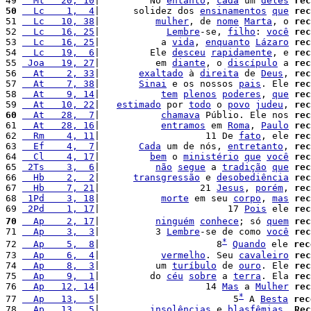
49 
  Mt   20, 10
|         No 
entanto
, 
cada
 um 
deles
rec
50
  Lc    1,  4
|      solidez dos 
ensinamentos
que
rec
51 
  Lc   10, 38
|          
mulher
, de 
nome
Marta
, o 
rec
52 
  Lc   16, 25
|            
Lembre
-se, 
filho
: 
você
rec
53 
  Lc   16, 25
|           a 
vida
, 
enquanto
Lázaro
rec
54 
  Lc   19,  6
|         Ele 
desceu
rapidamente
, e 
rec
55 
 Joa   19, 27
|          em 
diante
, o 
discípulo
 a 
rec
56 
  At    2, 33
|       
exaltado
 à 
direita
 de 
Deus
, 
rec
57 
  At    7, 38
|       
Sinai
 e os nossos 
pais
. Ele 
rec
58 
  At    9, 14
|           
tem
plenos
poderes
, 
que
rec
59 
  At   10, 22
|   
estimado
 por 
todo
 o 
povo
judeu
, 
rec
60
  At   28,  7
|           
chamava
 Públio. Ele nos 
rec
61 
  At   28, 16
|           
entramos
 em 
Roma
, 
Paulo
rec
62 
  Rm    4, 11
|                   11 De 
fato
, ele 
rec
63 
  Ef    4,  7
|       
Cada
 um de nós, 
entretanto
, 
rec
64 
  Cl    4, 17
|         
bem
 o 
ministério
que
você
rec
65 
 2Ts    3,  6
|          
não
segue
 a 
tradição
que
rec
66 
  Hb    2,  2
|      
transgressão
 e 
desobediência
rec
67 
  Hb    7, 21
|                  21 
Jesus
, 
porém
, 
rec
68 
 1Pd    3, 18
|           
morte
 em seu 
corpo
, 
mas
rec
69 
 2Pd    1, 17
|                       17 
Pois
 ele 
rec
70
  Ap    2, 17
|          
ninguém
conhece
; só 
quem
rec
71 
  Ap    3,  3
|          3 
Lembre
-se de como 
você
rec
*
72 
  Ap    5,  8
|                     8
Quando
 ele 
rec
73 
  Ap    6,  4
|           
vermelho
. Seu 
cavaleiro
rec
74 
  Ap    8,  3
|          um 
turíbulo
 de 
ouro
. Ele 
rec
75 
  Ap    9,  1
|         do 
céu
sobre
 a 
terra
. Ela 
rec
76 
  Ap   12, 14
|                   14 
Mas
 a 
Mulher
rec
*
77 
  Ap   13,  5
|                        5
 A 
Besta
rec
78 
  Ap   13,  5
|         
insolências
 e 
blasfêmias
. 
Rec