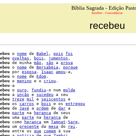
Bíblia Sagrada - Edição Past
IntraText - Concordâncias
recebeu
ebeu
 o 
nome
 de 
Babel
, 
pois
foi
ebeu
ovelhas
, 
bois
, 
jumentos
,

ebeu
 de minha 
mão
, 
são
 a 
prova
ebeu
 o 
nome
 de 
Bersabéia
, 
porque
ebeu
 por 
esposa
. 
Isaac
amou
-a,

ebeu
 o 
nome
 de 
Edom
.

ebeu
 o 
menino
 e o 
criou
.

ebeu
-a

ebeu
 o 
ouro
, 
fundiu
-o num 
molde
ebeu
 a 
unção
 e 
sucedeu
 a seu

ebeu
treze
mil
 e 
seiscentos
 e

ebeu
 os 
carros
 e 
bois
 e os 
entregou
ebeu
 de 
Javé
 a 
ordem
 de 
dar
 a

ebeu
parte
 na 
herança
 de seus

ebeu
 uma 
parte
 na 
herança
 de

ebeu
 como 
herança
 em 
Tamnat
-
Sare
,

ebeu
 um 
presente
 da 
mesa
 do 
rei
.

ebeu
 entre os 
que
comem
 à sua

ebeu
 a 
notícia
 de 
que
Zambri