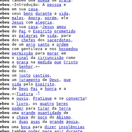
ebeu
 também uma 
moeda
 de 
prata
ebeu
.~Introdução: A 
pessoa
 e

ebeu
 em sua 
casa
.

ebeu
 seus 
bens
durante
 a 
vida
,

ebeu
males
. 
Agora
, 
porém
, ele

ebeu
Jesus
 com 
alegria
.

ebeu
 em sua 
casa
.~
Jesus
amou
ebeu
 do 
Pai
 o 
Espírito
prometido
ebeu
 as 
palavras
 de 
vida
, para

ebeu
 dos 
chefes
 dos 
sacerdotes
,

ebeu
 de um 
anjo
santo
 a 
ordem
ebeu
 com gentileza e nos 
hospedou
ebeu
permissão
 para 
morar
 em

ebeu
 o 
sinal
 da 
circuncisão
 como

ebeu
 a 
graça
 na 
medida
que
Cristo
ebeu
 do 
Senhor
.»~

ebeu
 de nós.

ebeu
 um 
justo
castigo
,

ebeu
 um 
juramento
 de 
Deus
, 
que
ebeu
vida
 pelo 
Espírito
.

ebeu
 de 
Deus
Pai
 a 
honra
*
ebeu
.»~
Tiatira
 -
ebeu
 e 
ouviu
. 
Pratique
 e se 
converta
!

ebeu
 o 
livro
, os 
quatro
Seres
ebeu
poder
 para 
tirar
 da 
terra
ebeu
 uma 
grande
quantidade
 de

ebeu
 a 
chave
 do 
poço
 do 
Abismo
.

ebeu
 as 
duas
asas
 da 
grande
águia
,

ebeu
 uma 
boca
 para 
dizer
insolências
ebeu
 também 
poder
 para 
agir
durante