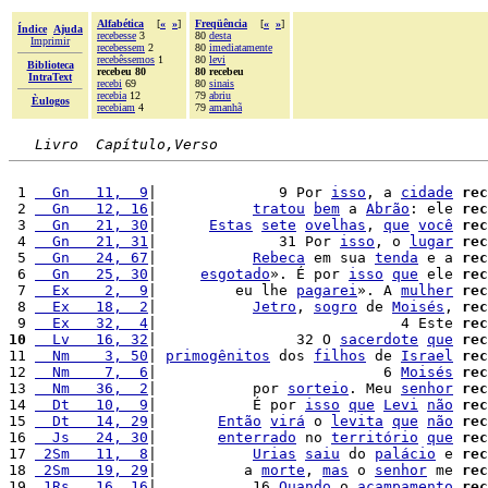
Alfabética
[
«
»
]
Freqüência
[
«
»
]
Índice
Ajuda
recebesse
3
80
desta
Imprimir
recebessem
2
80
imediatamente
recebêssemos
1
80
levi
Biblioteca
recebeu 80
80 recebeu
IntraText
recebi
69
80
sinais
recebia
12
79
abriu
Èulogos
recebiam
4
79
amanhã
Livro  Capítulo,Verso
 1 
  Gn   11,  9
|              9 Por 
isso
, a 
cidade
rec
 2 
  Gn   12, 16
|           
tratou
bem
 a 
Abrão
: ele 
rec
 3 
  Gn   21, 30
|      
Estas
sete
ovelhas
, 
que
você
rec
 4 
  Gn   21, 31
|              31 Por 
isso
, o 
lugar
rec
 5 
  Gn   24, 67
|           
Rebeca
 em sua 
tenda
 e a 
rec
 6 
  Gn   25, 30
|     
esgotado
». É por 
isso
que
 ele 
rec
 7 
  Ex    2,  9
|         eu lhe 
pagarei
». A 
mulher
rec
 8 
  Ex   18,  2
|           
Jetro
, 
sogro
 de 
Moisés
, 
rec
 9 
  Ex   32,  4
|                            4 Este 
rec
10
  Lv   16, 32
|                32 O 
sacerdote
que
rec
11 
  Nm    3, 50
| 
primogênitos
 dos 
filhos
 de 
Israel
rec
12 
  Nm    7,  6
|                          6 
Moisés
rec
13 
  Nm   36,  2
|           por 
sorteio
. Meu 
senhor
rec
14 
  Dt   10,  9
|           É por 
isso
que
Levi
não
rec
15 
  Dt   14, 29
|       
Então
virá
 o 
levita
que
não
rec
16 
  Js   24, 30
|       
enterrado
 no 
território
que
rec
17 
 2Sm   11,  8
|           
Urias
saiu
 do 
palácio
 e 
rec
18 
 2Sm   19, 29
|          a 
morte
, 
mas
 o 
senhor
 me 
rec
19 
 1Rs   16, 16
|           16 
Quando
 o 
acampamento
rec