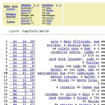
Alfabética
[
«
»
]
Freqüência
[
«
»
]
Índice
Ajuda
entregavam
4
191
trinta
Imprimir
entregavas
1
190
debaixo
entrego
20
190
quer
Biblioteca
entregou 189
189 entregou
IntraText
entregue
90
189
inimigo
entreguei
18
189
tornou
Èulogos
entreguem
12
189
volta
Livro  Capítulo,Verso
  1 
  Gn   14, 20
|        
seja
 o 
Deus
Altíssimo
, 
que
en
  2 
  Gn   16,  3
|      
escrava
, a 
egípcia
Agar
, e a 
en
  3 
  Gn   18,  7
|         um 
vitelo
novo
 e 
bom
, e o 
en
  4 
  Gn   30, 35
|        
cordeiros
negros
. 
Labão
 os 
en
  5 
  Gn   32, 17
|                         17 Ele os 
en
  6 
  Gn   38, 18
|       
você
está
levando
». 
Judá
 os 
en
  7 
  Gn   39,  6
|                         6 
Putifar
en
  8 
  Gn   39,  8
|          
ocupa
 com 
nada
 da 
casa
 e 
en
  9 
  Gn   39, 10
|        
dormir
 ao seu 
lado
, 
nem
 se 
en
 10
  Gn   47, 14
| 
mantimentos
que
 eles 
compravam
, e 
en
 11 
  Ex    2, 10
|        
menino
cresceu
, a 
mulher
 o 
en
 12 
  Ex   31, 18
|        com 
Moisés
 no 
monte
Sinai
, 
en
 13 
  Ex   36,  3
|                                 3 
En
 14 
  Lv   20,  4
|           a 
respeito
 do 
homem
que
en
 15 
  Nm    3, 51
|                              51 e 
en
 16 
  Nm    7,  6
|     
recebeu
 os 
carros
 e 
bois
 e os 
en
 17 
  Nm   21,  3
|       
Javé
atendeu
 a 
Israel
 e lhe 
en
 18 
  Nm   31, 41
|                         41 
Moisés
en
 19 
  Nm   31, 47
|          de 
pessoas
 e 
animais
 e o 
en