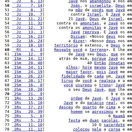
 49 
  Jz    6, 13
|          
Javé
 nos 
abandonou
 e nos 
en
 50
  Jz    7, 14
|           
Joás
, o 
israelita
. 
Deus
en
 51 
  Jz    8,  3
|          na 
mão
 de 
vocês
que
Javé
en
 52 
  Jz   10,  7
|           contra 
Israel
. E 
Javé
 o 
en
 53 
  Jz   11, 21
|          21 
Javé
, 
Deus
 de 
Israel
, 
en
 54 
  Jz   11, 32
|     contra os 
amonitas
, e 
Javé
 os 
en
 55 
  Jz   12,  3
|      contra os 
amonitas
 e 
Javé
 os 
en
 56 
  Jz   13,  1
|           
Javé
reprova
. E 
Javé
 os 
en
 57 
  Jz   16, 23
|           
Diziam
: «Nosso 
deus
 nos 
en
 58 
  Jz   16, 24
|          a 
dizer
: «Nosso 
deus
 nos 
en
 59 
  Jz   18, 10
|    
território
 é extenso, e 
Deus
 o 
en
 60
  Rt    4,  8
|    
Resgate
você
 o 
terreno
». E lhe 
en
 61 
 1Sm   12,  9
|          de 
Javé
 seu 
Deus
, 
que
 os 
en
 62 
 1Sm   14, 12
|      atrás de mim, 
porque
Javé
 os 
en
 63 
 1Sm   20, 40
|                  40 
Então
Jônatas
en
 64 
 1Sm   24, 11
|         
olhos
: 
hoje
mesmo
Javé
 me 
en
 65 
 1Sm   24, 19
|         
maior
favor
, 
pois
Javé
 me 
en
 66 
 1Sm   26, 23
|       
fidelidade
 de 
cada
 um, 
Javé
en
 67 
 1Sm   28, 17
|       
tirou
 de 
você
 a 
realeza
 e a 
en
 68 
 2Sm   16,  8
|        
você
usurpou
 o 
trono
! 
Javé
en
 69 
 2Sm   18, 28
|          o seu 
Deus
Javé
, 
que
 lhe 
en
 70
 2Sm   21,  9
|                            9 e os 
en
 71 
 1Rs   13, 26
|           
ordem
 de 
Javé
. E 
Javé
 o 
en
 72 
 1Rs   15, 18
|        
Javé
 e do 
palácio
real
, os 
en
 73 
 1Rs   17, 23
|      
desceu
 do 
quarto
 de 
cima
 e o 
en
 74 
 1Rs   20, 39
|           
homem
 se 
aproximou
 e me 
en
 75 
 2Rs    5,  6
|                           6 
Naamã
en
 76 
 2Rs    5, 23
|          
festa
 em 
duas
sacolas
, e 
en
 77 
 2Rs   11, 10
|                    10 O 
sacerdote
en
 78 
 2Rs   11, 12
|            
colocou
nele
 a 
coroa
 e 
en