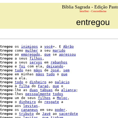
Bíblia Sagrada - Edição Past
IntraText - Concordâncias
entregou
tregou
 os 
inimigos
 a 
você
». E 
Abrão
tregou
 como 
mulher
 a seu 
marido
tregou
 ao 
empregado
, 
que
 se 
apressou
tregou
 a seus 
filhos
,

tregou
 a seus 
servos
 em 
rebanhos
tregou
 e 
foi
 com ela, 
deixando
-

tregou
tudo
 nas 
mãos
 de 
José
, 
sem
tregou
 em minhas 
mãos
tudo
 o 
que
tregou
tregou
todo
 o 
dinheiro
 ao 
palácio
tregou
 à 
filha
 do 
Faraó
, 
que
 o

tregou
-lhe as 
duas
tábuas
 da 
aliança
;

tregou
-lhes 
pessoalmente
todos
tregou
 um de seus 
filhos
 a 
Moloc
,

tregou
 o 
dinheiro
 do 
resgate
 a

tregou
 aos 
levitas
.

tregou
 os 
cananeus
 em seu 
poder
.

tregou
 o 
tributo
 de 
Javé
 ao 
sacerdote
tregou
 aos 
levitas
, 
que
tinham