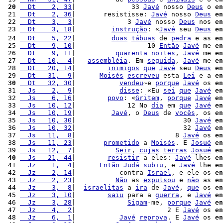
 20
  Dt    2, 33
|              33 
Javé
 nosso 
Deus
 o 
en
 21 
  Dt    2, 36
|       resistisse: 
Javé
 nosso 
Deus
en
 22 
  Dt    3,  3
|             3 
Javé
 nosso 
Deus
 nos 
en
 23 
  Dt    3, 18
|         
instrução
: «
Javé
 seu 
Deus
en
 24 
  Dt    5, 22
|         
duas
tábuas
 de 
pedra
 e as 
en
 25 
  Dt    9, 10
|                  10 
Então
Javé
 me 
en
 26 
  Dt    9, 11
|          
quarenta
noites
, 
Javé
 me 
en
 27 
  Dt   10,  4
|   
assembléia
. Em 
seguida
, 
Javé
 me 
en
 28 
  Dt   20, 14
|        
inimigos
que
Javé
 seu 
Deus
en
 29 
  Dt   31,  9
|      
Moisés
escreveu
 esta 
Lei
 e a 
en
 30
  Dt   32, 30
|           
vendeu
~e 
porque
Javé
 os 
en
 31 
  Js    2,  9
|           
disse
: «Eu 
sei
que
Javé
en
 32 
  Js    6, 16
|        
povo
: «
Gritem
, 
porque
Javé
en
 33 
  Js   10, 12
|             12 No 
dia
 em 
que
Javé
en
 34 
  Js   10, 19
|         
Javé
, o 
Deus
 de 
vocês
, os 
en
 35 
  Js   10, 30
|                           30 
Javé
en
 36 
  Js   10, 32
|                           32 
Javé
en
 37 
  Js   11,  8
|                         8 
Javé
 os 
en
 38 
  Js   11, 23
|       
prometido
 a 
Moisés
. E 
Josué
en
 39 
  Js   12,  7
|          
Seir
, 
cujas
terras
Josué
en
 40
  Js   21, 44
|        
resistir
 a eles: 
Javé
 lhes 
en
 41 
  Jz    1,  4
|      
Então
Judá
subiu
, e 
Javé
 lhe 
en
 42 
  Jz    2, 14
|           contra 
Israel
, e ele os 
en
 43 
  Jz    2, 23
|          
Não
 as 
expulsou
 e 
não
 as 
en
 44 
  Jz    3,  8
|  
israelitas
 a 
ira
 de 
Javé
, 
que
 os 
en
 45 
  Jz    3, 10
|        
saiu
 para a 
guerra
, e 
Javé
en
 46 
  Jz    3, 28
|             
Sigam
-me, 
porque
Javé
en
 47 
  Jz    4,  2
|                       2 E 
Javé
 os 
en
 48 
  Jz    6,  1
|           
Javé
reprova
. E 
Javé
 os 
en