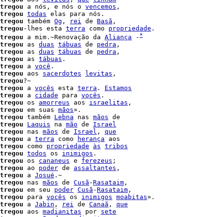
tregou
 a nós, e nós o 
vencemos
,

tregou
todas
 elas para nós.

tregou
 também 
Og
, 
rei
 de 
Basã
,

tregou
-lhes esta 
terra
 como 
propriedade
.

*
tregou
 a mim.~Renovação da 
Aliança
 -
tregou
 as 
duas
tábuas
 de 
pedra
,

tregou
 as 
duas
tábuas
 de 
pedra
,

tregou
 as 
tábuas
.

tregou
 a 
você
.

tregou
 aos 
sacerdotes
levitas
tregou
?~

tregou
 a 
vocês
 esta 
terra
. 
Estamos
tregou
 a 
cidade
 para 
vocês
.

tregou
 os 
amorreus
 aos 
israelitas
,

tregou
 em suas 
mãos
».

tregou
 também 
Lebna
 nas 
mãos
 de

tregou
Laquis
 na 
mão
 de 
Israel
tregou
 nas 
mãos
 de 
Israel
, 
que
tregou
 a 
terra
 como 
herança
 aos

tregou
 como 
propriedade
às
tribos
tregou
todos
 os 
inimigos
.

tregou
 os 
cananeus
 e 
ferezeus
;

tregou
 ao 
poder
 de 
assaltantes
,

tregou
 a 
Josué
.~

tregou
 nas 
mãos
 de 
Cusã
-
Rasataim
,

tregou
 em seu 
poder
Cusã
-
Rasataim
,

tregou
 para 
vocês
 os 
inimigos
moabitas
».

tregou
 a 
Jabin
, 
rei
 de 
Canaã
, 
que
tregou
 aos 
madianitas
 por 
sete