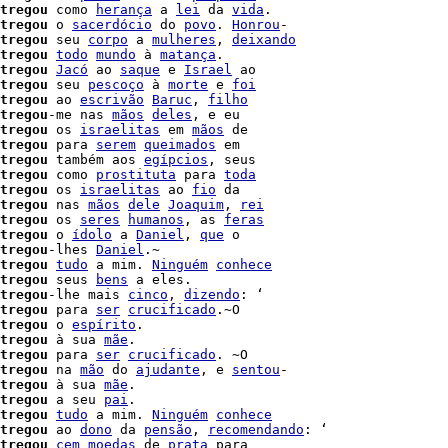
tregou
 como 
herança
 a 
lei
 da 
vida
tregou
 o 
sacerdócio
 do 
povo
. 
Honrou
-

tregou
 seu 
corpo
 a 
mulheres
, 
deixando
tregou
todo
mundo
 à 
matança
.

tregou
Jacó
 ao 
saque
 e 
Israel
 ao

tregou
 seu 
pescoço
 à 
morte
 e 
foi
tregou
 ao 
escrivão
Baruc
, 
filho
tregou
-me nas 
mãos
deles
, e eu

tregou
 os 
israelitas
 em 
mãos
 de

tregou
 para 
serem
queimados
 em

tregou
 também aos 
egípcios
tregou
 como 
prostituta
 para 
toda
tregou
 os 
israelitas
 ao 
fio
 da

tregou
 nas 
mãos
dele
Joaquim
, 
rei
tregou
 os 
seres
humanos
, as 
feras
tregou
 o 
ídolo
 a 
Daniel
, 
que
 o

tregou
-lhes 
Daniel
.~

tregou
tudo
 a mim. 
Ninguém
conhece
tregou
 seus 
bens
 a eles.

tregou
-lhe mais 
cinco
, 
dizendo
: ‘

tregou
 para 
ser
crucificado
tregou
 o 
espírito
.

tregou
 à sua 
mãe
.

tregou
 para 
ser
crucificado
. ~O

tregou
 na 
mão
 do 
ajudante
, e 
sentou
-

tregou
 à sua 
mãe
.

tregou
 a seu 
pai
.

tregou
tudo
 a mim. 
Ninguém
conhece
tregou
 ao 
dono
 da 
pensão
, 
recomendando
: ‘

tregou
cem
moedas
 de 
prata
 para
