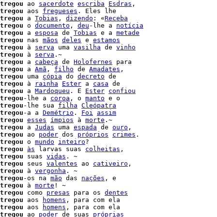
tregou
 ao 
sacerdote
escriba
Esdras
tregou
 aos 
fregueses
. Eles lhe

tregou
 a 
Tobias
, 
dizendo
: «
Receba
tregou
 o 
documento
, 
deu
-lhe a 
notícia
tregou
 a 
esposa
 de 
Tobias
 e a 
metade
tregou
 nas 
mãos
deles
 e 
estamos
tregou
 à 
serva
 uma 
vasilha
 de 
vinho
tregou
 à 
serva
.~

tregou
 a 
cabeça
 de 
Holofernes
 para

tregou
 a 
Amã
, 
filho
 de 
Amadates
,

tregou
 uma 
cópia
 do 
decreto
tregou
 à 
rainha
Ester
 a 
casa
 de

tregou
 a 
Mardoqueu
. E 
Ester
confiou
tregou
-lhe a 
coroa
, o 
manto
 e o

tregou
-lhe sua 
filha
Cleópatra
tregou
-a a 
Demétrio
. 
Foi
assim
tregou
esses
ímpios
 à 
morte
.~

tregou
 a 
Judas
 uma 
espada
 de 
ouro
,

tregou
 ao 
poder
 dos 
próprios
crimes
.

tregou
 o 
mundo
inteiro
?

tregou
às
 larvas suas 
colheitas
tregou
 suas 
vidas
. ~

tregou
 seus 
valentes
 ao 
cativeiro
,

tregou
 à 
vergonha
. ~

tregou
-os na 
mão
 das 
nações
, e

tregou
 à 
morte
! ~

tregou
 como 
presas
 para os 
dentes
tregou
 aos 
homens
, para com ela

tregou
 aos 
homens
, para com ela

tregou
 ao 
poder
 de suas 
próprias