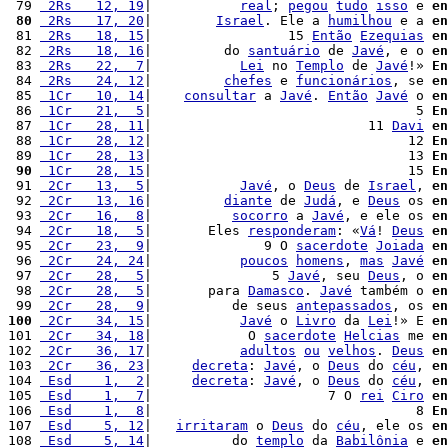
 79 
 2Rs   12, 19
|           
real
; 
pegou
tudo
isso
 e 
en
 80
 2Rs   17, 20
|        
Israel
. Ele a 
humilhou
 e a 
en
 81 
 2Rs   18, 15
|                 15 
Então
Ezequias
en
 82 
 2Rs   18, 16
|         do 
santuário
 de 
Javé
, e o 
en
 83 
 2Rs   22,  7
|           
Lei
 no 
Templo
 de 
Javé
!» 
En
 84 
 2Rs   24, 12
|         
chefes
 e 
funcionários
, se 
en
 85 
 1Cr   10, 14
|    
consultar
 a 
Javé
. 
Então
Javé
 o 
en
 86 
 1Cr   21,  5
|                                 5 
En
 87 
 1Cr   28, 11
|                           11 
Davi
en
 88 
 1Cr   28, 12
|                                12 
En
 89 
 1Cr   28, 13
|                                13 
En
 90
 1Cr   28, 15
|                                15 
En
 91 
 2Cr   13,  5
|           
Javé
, o 
Deus
 de 
Israel
, 
en
 92 
 2Cr   13, 16
|         
diante
 de 
Judá
, e 
Deus
 os 
en
 93 
 2Cr   16,  8
|          
socorro
 a 
Javé
, e ele os 
en
 94 
 2Cr   18,  5
|       Eles 
responderam
: «
Vá
! 
Deus
en
 95 
 2Cr   23,  9
|              9 O 
sacerdote
Joiada
en
 96 
 2Cr   24, 24
|           
poucos
homens
, 
mas
Javé
en
 97 
 2Cr   28,  5
|               5 
Javé
, seu 
Deus
, o 
en
 98 
 2Cr   28,  5
|       para 
Damasco
. 
Javé
 também o 
en
 99 
 2Cr   28,  9
|          de seus 
antepassados
, os 
en
100
 2Cr   34, 15
|           
Javé
 o 
Livro
 da 
Lei
!» E 
en
101 
 2Cr   34, 18
|            O 
sacerdote
Helcias
 me 
en
102 
 2Cr   36, 17
|           
adultos
ou
velhos
. 
Deus
en
103 
 2Cr   36, 23
|     
decreta
: 
Javé
, o 
Deus
 do 
céu
, 
en
104 
 Esd    1,  2
|     
decreta
: 
Javé
, o 
Deus
 do 
céu
, 
en
105 
 Esd    1,  7
|                      7 O 
rei
Ciro
en
106 
 Esd    1,  8
|                                 8 
En
107 
 Esd    5, 12
|   
irritaram
 o 
Deus
 do 
céu
, ele os 
en
108 
 Esd    5, 14
|          do 
templo
 da 
Babilônia
 e 
en