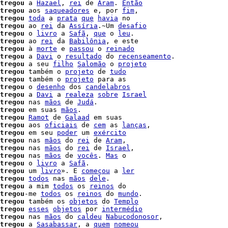
tregou
 a 
Hazael
, 
rei
 de 
Aram
. 
Então
tregou
 aos 
saqueadores
 e, por 
fim
,

tregou
toda
 a 
prata
que
havia
 no

tregou
 ao 
rei
 da 
Assíria
.~Um 
desafio
tregou
 o 
livro
 a 
Safã
, 
que
 o 
leu
.

tregou
 ao 
rei
 da 
Babilônia
, e este

tregou
 à 
morte
 e 
passou
 o 
reinado
tregou
 a 
Davi
 o 
resultado
 do 
recenseamento
.

tregou
 a seu 
filho
Salomão
 o 
projeto
tregou
 também o 
projeto
 de 
tudo
tregou
 também o 
projeto
tregou
 o 
desenho
 dos 
candelabros
tregou
 a 
Davi
 a 
realeza
sobre
Israel
tregou
 nas 
mãos
 de 
Judá
.

tregou
 em suas 
mãos
.

tregou
Ramot
 de 
Galaad
 em suas

tregou
 aos 
oficiais
 de 
cem
 as 
lanças
,

tregou
 em seu 
poder
 um 
exército
tregou
 nas 
mãos
 do 
rei
 de 
Aram
,

tregou
 nas 
mãos
 do 
rei
 de 
Israel
,

tregou
 nas 
mãos
 de 
vocês
. 
Mas
tregou
 o 
livro
 a 
Safã
.

tregou
 um 
livro
». E 
começou
 a 
ler
tregou
todos
 nas 
mãos
dele
.

tregou
 a mim 
todos
 os 
reinos
 do

tregou
-me 
todos
 os 
reinos
 do 
mundo
.

tregou
 também os 
objetos
 do 
Templo
tregou
esses
objetos
 por 
intermédio
tregou
 nas 
mãos
 do 
caldeu
Nabucodonosor
,

tregou
 a 
Sasabassar
, a 
quem
nomeou