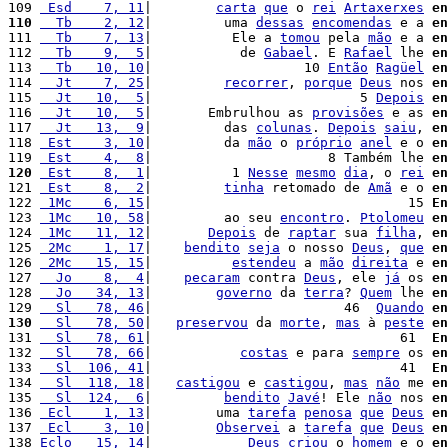
109 
 Esd    7, 11
|        
carta
que
 o 
rei
Artaxerxes
en
110
  Tb    2, 12
|         uma 
dessas
encomendas
 e a 
en
111 
  Tb    7, 13
|          Ele a 
tomou
 pela 
mão
 e a 
en
112 
  Tb    9,  5
|           de 
Gabael
. E 
Rafael
 lhe 
en
113 
  Tb   10, 10
|                   10 
Então
Ragüel
en
114 
  Jt    7, 25
|         
recorrer
, 
porque
Deus
 nos 
en
115 
  Jt   10,  5
|                          5 
Depois
en
116 
  Jt   10,  5
|       Embrulhou as 
provisões
 e as 
en
117 
  Jt   13,  9
|         das 
colunas
. 
Depois
saiu
, 
en
118 
 Est    3, 10
|         da 
mão
 o 
próprio
anel
 e o 
en
119 
 Est    4,  8
|                      8 Também lhe 
en
120
 Est    8,  1
|          1 
Nesse
mesmo
dia
, o 
rei
en
121 
 Est    8,  2
|         
tinha
 retomado de 
Amã
 e o 
en
122 
 1Mc    6, 15
|                                15 
En
123 
 1Mc   10, 58
|         ao seu 
encontro
. 
Ptolomeu
en
124 
 1Mc   11, 12
|       
Depois
 de 
raptar
 sua 
filha
, 
en
125 
 2Mc    1, 17
|    
bendito
seja
 o nosso 
Deus
, 
que
en
126 
 2Mc   15, 15
|          
estendeu
 a 
mão
direita
 e 
en
127 
  Jo    8,  4
|    
pecaram
 contra 
Deus
, ele 
já
 os 
en
128 
  Jo   34, 13
|        
governo
 da 
terra
? 
Quem
 lhe 
en
129 
  Sl   78, 46
|                        46  
Quando
en
130
  Sl   78, 50
|   
preservou
 da 
morte
, 
mas
 à 
peste
en
131 
  Sl   78, 61
|                               61  
En
132 
  Sl   78, 66
|           
costas
 e para 
sempre
 os 
en
133 
  Sl  106, 41
|                               41  
En
134 
  Sl  118, 18
|   
castigou
 e 
castigou
, 
mas
não
 me 
en
135 
  Sl  124,  6
|         
bendito
Javé
! Ele 
não
 nos 
en
136 
 Ecl    1, 13
|        uma 
tarefa
penosa
que
Deus
en
137 
 Ecl    3, 10
|        
Observei
 a 
tarefa
que
Deus
en
138 
Eclo   15, 14
|            
Deus
criou
 o 
homem
 e o 
en