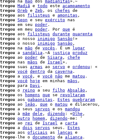
tregou
 na 
mão
 dos 
madianitas
tregou
Madiã
 e 
todo
 este 
acampamento
tregou
Oreb
 e 
Zeb
, os 
chefes
 de

tregou
 aos 
filisteus
 e 
amonitas
,

tregou
Seon
 e seu 
exército
 nas

tregou
 em seu 
poder
.

tregou
 em meu 
poder
. Por 
que
 é

tregou
 aos 
filisteus
durante
quarenta
tregou
 o nosso 
inimigo
Sansão
!»

tregou
 o nosso 
inimigo
Sansão
,

tregou
 na 
mão
 de 
vocês
. É um 
lugar
tregou
 a 
sandália
.~A 
justiça
produz
tregou
 ao 
poder
 de 
Sísara
, 
chefe
tregou
 nas 
mãos
 de 
Israel
».

tregou
 suas 
armas
 ao 
servo
 e 
ordenou
: «

tregou
você
dentro
 da 
caverna
.

tregou
 a 
você
, e 
você
não
 me 
matou
.

tregou
você
hoje
 em minhas 
mãos
,

tregou
 para 
Davi
.

tregou
 o 
reino
 a seu 
filho
Absalão
,

tregou
 os 
homens
que
 se 
revoltaram
tregou
 aos 
gabaonitas
. 
Estes
quebraram
tregou
 ao 
leão
, 
que
 o 
matou
 e dilacerou,

tregou
 a seus 
servos
 e os 
mandou
tregou
 à 
mãe
dele
, 
dizendo
: «
Olhe
,

tregou
outro
homem
, 
dizendo
-me: ‘

tregou
 ao 
rei
 de 
Israel
 a 
carta
tregou
 a 
dois
servos
 seus. 
Estes
tregou
 aos 
oficiais
 as 
lanças
 e

tregou
-lhe o 
documento
 da 
aliança
.
