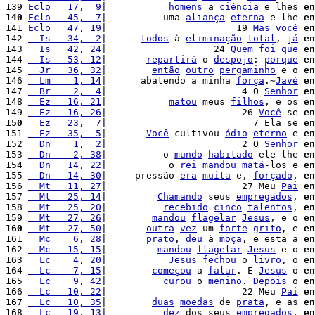
139 
Eclo   17,  9
|           
homens
 a 
ciência
 e lhes 
en
140
Eclo   45,  7
|          uma 
aliança
eterna
 e lhe 
en
141 
Eclo   47, 19
|                       19 
Mas
você
en
142 
  Is   34,  2
|      
todos
 à 
eliminação
total
, 
já
en
143 
  Is   42, 24
|                   24 
Quem
foi
que
en
144 
  Is   53, 12
|       
repartirá
 o 
despojo
: 
porque
en
145 
  Jr   36, 32
|        
então
outro
pergaminho
 e o 
en
146 
  Lm    1, 14
|      abatendo a minha 
força
.~
Javé
en
147 
  Br    2,  4
|                        4 O 
Senhor
en
148 
  Ez   16, 21
|           
matou
 meus 
filhos
, e os 
en
149 
  Ez   16, 26
|                        26 
Você
 se 
en
150
  Ez   23,  7
|                          7 Ela se 
en
151 
  Ez   35,  5
|       
Você
 cultivou 
ódio
eterno
 e 
en
152 
  Dn    1,  2
|                        2 O 
Senhor
en
153 
  Dn    2, 38
|          o 
mundo
habitado
 ele lhe 
en
154 
  Dn   14, 22
|           o 
rei
mandou
matá
-los e 
en
155 
  Dn   14, 30
|     pressão 
era
muita
 e, 
forçado
, 
en
156 
  Mt   11, 27
|                        27 Meu 
Pai
en
157 
  Mt   25, 14
|         
Chamando
 seus 
empregados
, 
en
158 
  Mt   25, 20
|          
recebido
cinco
talentos
, 
en
159 
  Mt   27, 26
|        
mandou
flagelar
Jesus
, e o 
en
160
  Mt   27, 50
|       
outra
vez
 um 
forte
grito
, e 
en
161 
  Mc    6, 28
|       
prato
, 
deu
 à 
moça
, e esta a 
en
162 
  Mc   15, 15
|         
mandou
flagelar
Jesus
 e o 
en
163 
  Lc    4, 20
|           
Jesus
fechou
 o 
livro
, o 
en
164 
  Lc    7, 15
|        
começou
 a 
falar
. E 
Jesus
 o 
en
165 
  Lc    9, 42
|          
curou
 o 
menino
. 
Depois
 o 
en
166 
  Lc   10, 22
|                        22 Meu 
Pai
en
167 
  Lc   10, 35
|        
duas
moedas
 de 
prata
, e as 
en
168 
  Lc   19, 13
|          
dez
 dos seus 
empregados
, 
en