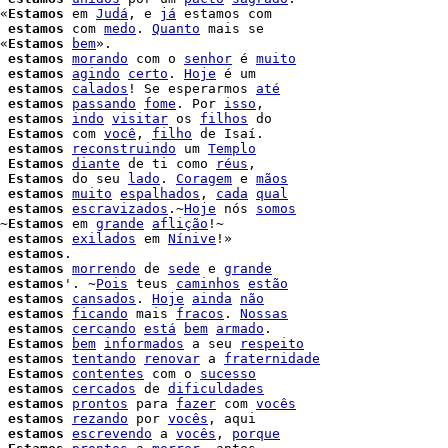
«
Estamos
 em 
Judá
, e 
já
 estamos com

estamos
 com 
medo
. 
Quanto
 mais se

«
Estamos
bem
».

estamos
morando
 com o 
senhor
 é 
muito
estamos
agindo
certo
. 
Hoje
 é um

 
estamos
calados
! Se esperarmos 
até
estamos
passando
fome
. Por 
isso
,

 
estamos
indo
visitar
 os 
filhos
 do

 
Estamos
 com 
você
, 
filho
 de Isaí.

 
estamos
reconstruindo
 um 
Templo
 
Estamos
diante
 de ti como 
réus
,

 
Estamos
 do seu 
lado
. 
Coragem
 e 
mãos
 
estamos
muito
espalhados
, 
cada
qual
estamos
escravizados
.~
Hoje
 nós 
somos
~
Estamos
 em 
grande
aflição
!~

 
estamos
exilados
 em 
Nínive
!»

 
estamos
.

 
estamos
morrendo
 de 
sede
 e 
grande
 
estamos
'. ~
Pois
 teus 
caminhos
estão
 
estamos
cansados
. 
Hoje
ainda
não
estamos
ficando
 mais 
fracos
. 
Nossas
estamos
cercando
está
bem
armado
.

 
Estamos
bem
informados
 a seu 
respeito
 
estamos
tentando
renovar
 a 
fraternidade
 
Estamos
contentes
 com o 
sucesso
 
estamos
cercados
 de 
dificuldades
 
estamos
prontos
 para 
fazer
 com 
vocês
 
estamos
rezando
 por 
vocês
, aqui

 
estamos
escrevendo
 a 
vocês
, 
porque