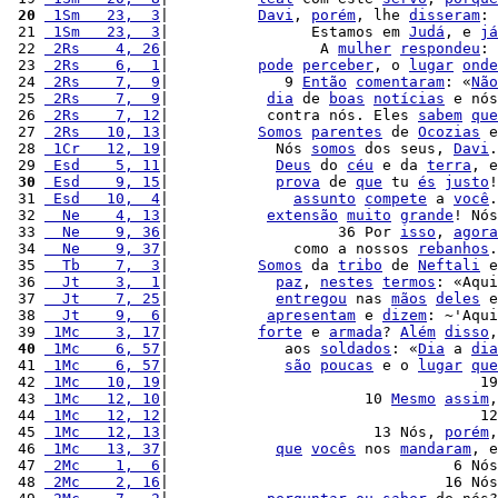
 20
 1Sm   23,  3
|          
Davi
, 
porém
, lhe 
disseram
: 
 21 
 1Sm   23,  3
|                Estamos em 
Judá
, e 
já
 22 
 2Rs    4, 26
|                 A 
mulher
respondeu
: 
 23 
 2Rs    6,  1
|          
pode
perceber
, o 
lugar
onde
 24 
 2Rs    7,  9
|             9 
Então
comentaram
: «
Não
 25 
 2Rs    7,  9
|           
dia
 de 
boas
notícias
 e nós
 26 
 2Rs    7, 12
|           contra nós. Eles 
sabem
que
 27 
 2Rs   10, 13
|          
Somos
parentes
 de 
Ocozias
 e
 28 
 1Cr   12, 19
|            Nós 
somos
 dos seus, 
Davi
.
 29 
 Esd    5, 11
|            
Deus
 do 
céu
 e da 
terra
, e
 30
 Esd    9, 15
|            
prova
 de 
que
 tu 
és
justo
!
 31 
 Esd   10,  4
|              
assunto
compete
 a 
você
.
 32 
  Ne    4, 13
|           
extensão
muito
grande
! Nós
 33 
  Ne    9, 36
|                   36 Por 
isso
, 
agora
 34 
  Ne    9, 37
|              como a nossos 
rebanhos
.
 35 
  Tb    7,  3
|          
Somos
 da 
tribo
 de 
Neftali
 e
 36 
  Jt    3,  1
|            
paz
, 
nestes
termos
: «Aqui
 37 
  Jt    7, 25
|            
entregou
 nas 
mãos
deles
 e
 38 
  Jt    9,  6
|           
apresentam
 e 
dizem
: ~'Aqui
 39 
 1Mc    3, 17
|          
forte
 e 
armada
? 
Além
disso
,
 40
 1Mc    6, 57
|             aos 
soldados
: «
Dia
 a 
dia
 41 
 1Mc    6, 57
|             
são
poucas
 e o 
lugar
que
 42 
 1Mc   10, 19
|                                   19
 43 
 1Mc   12, 10
|                      10 
Mesmo
assim
,
 44 
 1Mc   12, 12
|                                   12
 45 
 1Mc   12, 13
|                       13 Nós, 
porém
,
 46 
 1Mc   13, 37
|            
que
vocês
 nos 
mandaram
, e
 47 
 2Mc    1,  6
|                                6 Nós
 48 
 2Mc    2, 16
|                               16 Nós