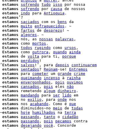
 
Estamos
prontos
 a 
morrer
 
estamos
sofrendo
tudo
isso
 por nossa

 
estamos
sofrendo
 por 
causa
 de nossos

 
estamos
indo
 para 
Antioquia
.

 
estamos
’?

 
estamos
saciados
 com os 
bens
 da

estamos
muito
enfraquecidos
. ~

estamos
fartos
 de 
desprezo
! ~

estamos
alegres
. ~

estamos
 nós, as 
nossas
palavras
,

 
estamos
 como 
mortos
 
Estamos
todos
rugindo
 como 
ursos
,

 
Estamos
 como 
outrora
, 
quando
ainda
 
estamos
 de 
volta
 para ti, 
porque
 
estamos
perdidos
!

‘
Estamos
salvos
!’, para 
depois
continuarem
estamos
sentados
? 
Reúnam
-se! 
Entremos
 
estamos
 para 
cometer
 um 
grande
crime
 
estamos
queimando
incenso
 à 
rainha
 
estamos
envergonhados
, 
pois
ouvimos
~
estamos
cansados
, 
pois
 eles 
não
 
estamos
 remetendo 
algum
dinheiro
.

estamos
mandando
 para 
ser
lido
 em

estamos
 no 
exílio
, para 
onde
 nos

 
estamos
 nos 
acabando
. Como é 
que
 
estamos
 diminuídos~no 
meio
 de 
todas
~
estamos
hoje
humilhados
 na 
terra
estamos
passando
, 
tanto
 o 
cidadão
estamos
passando
, 
pois
pecamos
 contra

 
estamos
desejando
você
. Concorde
