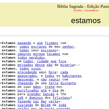
Bíblia Sagrada - Edição Past
IntraText - Concordâncias
estamos
«
Estamos
pagando
 o 
que
fizemos
 com

 
estamos
: 
somos
escravos
 de meu 
senhor
,

 
estamos
. 
Somos
 seus 
escravos
».

«
Estamos
impuros
porque
tocamos
 num

 
estamos
todos
perdidos
.

estamos
 em 
Cades
, 
cidade
que
fica
 
estamos
enjoados
desse
pão
 de 
miséria
».~

 
estamos
, 
todos
vivos
.

 
estamos
procedendo
 aqui 
hoje
: 
cada
 
Estamos
apavorados
, e 
todos
 os 
habitantes
estamos
descendo
, e 
não
reunir
 com

«
Estamos
chegando
 de uma 
terra
distante
.

estamos
 em suas 
mãos
: 
trate
-nos

estamos
purificados
até
 o 
dia
 de

 
estamos
 para 
prender
Sansão
 e lhe

estamos
sob
 o 
domínio
 dos 
filisteus
?

estamos
fazendo
vai
dar
certo
».

«
Estamos
viajando
 de 
Belém
 de 
Judá
estamos
unidos
 por um 
pacto
sagrado