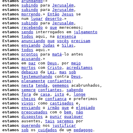
estamos
afundando
estamos
subindo
 para 
Jerusalém
,

estamos
subindo
 para 
Jerusalém
,

 
estamos
morrendo
.» 
Então
Jesus
 se

estamos
 num 
lugar
deserto
.»

 
estamos
subindo
 para 
Jerusalém
,

estamos
recebendo
 o 
que
 merecemos;

estamos
sendo
 interrogados em 
julgamento
 
estamos
todos
 aqui, na 
presença
 
Estamos
anunciando
que
vocês
precisam
 
estamos
enviando
Judas
 e 
Silas
 
estamos
todos
 aqui.»

 
estamos
prontos
 para 
matá
-lo antes

 
estamos
acusando
.»

 
estamos
 em 
paz
 com 
Deus
, por 
meio
 
estamos
mortos
 com 
Cristo
, 
acreditamos
estamos
debaixo
 da 
Lei
, 
mas
sob
estamos
testemunhando
 contra 
Deus
,

 
estamos
plenamente
confiantes
:

estamos
nesta
tenda
, 
gememos
 acabrunhados,

 
estamos
sempre
confiantes
, 
sabendo
 
estamos
fora
 de 
casa
, 
isto
 é, 
longe
 
estamos
cheios
 de 
confiança
 e preferimos

 
estamos
vivos
; como 
castigados
 e,

 
estamos
enviando
 o 
irmão
que
 é 
elogiado
 
estamos
preocupados
 com o 
bem
, 
não
 
estamos
dispostos
 a 
punir
qualquer
estamos
 ausentes, 
tais
seremos
 por

 
estamos
querendo
 nos 
justificar
estamos
sob
 os 
cuidados
 de um 
pedagogo
.
