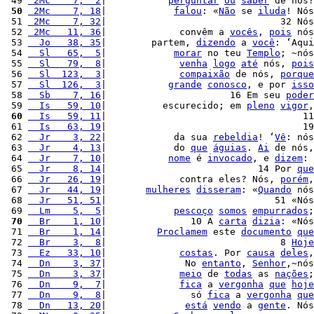
 49 
 2Mc    7,  2
|           
perguntar
ou
saber
 de nós?
 50
 2Mc    7, 18
|            
falou
: «
Não
 se 
iluda
! Nós
 51 
 2Mc    7, 32
|                               32 Nós
 52 
 2Mc   11, 36
|             convêm a 
vocês
, 
pois
 nós
 53 
  Jo   38, 35
|        partem, 
dizendo
 a 
você
: ‘Aqui
 54 
  Sl   65,  5
|            
morar
 no teu 
Templo
; ~nós
 55 
  Sl   79,  8
|             
venha
logo
até
 nós, 
pois
 56 
  Sl  123,  3
|             
compaixão
 de nós, 
porque
 57 
  Sl  126,  3
|           
grande
conosco
, e por 
isso
 58 
  Sb    7, 16
|                      16 Em seu 
poder
 59 
  Is   59, 10
|          escurecido; em 
pleno
vigor
,
 60
  Is   59, 11
|                                   11
 61 
  Is   63, 19
|                                   19
 62 
  Jr    3, 22
|            da sua 
rebeldia
! ‘
Vê
: nós
 63 
  Jr    4, 13
|            do 
que
águias
. 
Ai
 de nós,
 64 
  Jr    7, 10
|           
nome
 é 
invocado
, e 
dizem
: 
 65 
  Jr    8, 14
|                           14 Por 
que
 66 
  Jr   26, 19
|             contra eles? Nós, 
porém
,
 67 
  Jr   44, 19
|       
mulheres
disseram
: «
Quando
 nós
 68 
  Jr   51, 51
|                              51 «Nós
 69 
  Lm    5,  5
|            
pescoço
somos
empurrados
;
 70
  Br    1, 10
|               10 A 
carta
dizia
: «Nós
 71 
  Br    1, 14
|         
Proclamem
 este 
documento
que
 72 
  Br    3,  8
|                               8 
Hoje
 73 
  Ez   33, 10
|             
costas
. Por 
causa
deles
,
 74 
  Dn    3, 37
|              No 
entanto
, 
Senhor
,~nós
 75 
  Dn    3, 37
|             
meio
 de 
todas
 as 
nações
;
 76 
  Dn    9,  7
|             
fica
 a 
vergonha
que
hoje
 77 
  Dn    9,  8
|               só 
fica
 a 
vergonha
que
 78 
  Dn   13, 20
|              
está
vendo
 a 
gente
. Nós