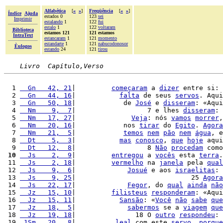
Alfabética
[
«
»
]
Freqüência
[
«
»
]
Índice
Ajuda
estados 0
123
sei
Imprimir
estalando
1
122
fui
estalo
1
122
voltaram
Biblioteca
estamos 121
121 estamos
IntraText
estancaram
1
121
momento
estandarte
1
121
nabucodonosor
Èulogos
estando
24
121
tirou
Livro  Capítulo,Verso
  1 
  Gn   42, 21
|         
começaram
 a 
dizer
 entre si: 
  2 
  Gn   44, 16
|           
falta
 de seus 
servos
. Aqui
  3 
  Gn   50, 18
|            de 
José
 e 
disseram
: «Aqui
  4 
  Nm    9,  7
|                  7 e lhes 
disseram
: 
  5 
  Nm   17, 27
|              
Veja
: nós 
vamos
morrer
,
  6 
  Nm   20, 16
|            nos 
tirar
 do 
Egito
. 
Agora
  7 
  Nm   21,  5
|            
temos
nem
pão
nem
água
, e
  8 
  Dt    5,  3
|           
mas
conosco
, 
que
hoje
 aqui
  9 
  Dt   12,  8
|                  8 
Não
procedam
 como
 10
  Js    2,  9
|         
entregou
 a 
vocês
 esta 
terra
.
 11 
  Js    2, 18
|         
vermelho
 na 
janela
 pela 
qual
 12 
  Js    9,  6
|             
Josué
 e aos 
israelitas
: 
 13 
  Js    9, 25
|                             25 
Agora
 14 
  Js   22, 17
|             
Fegor
, do 
qual
ainda
não
 15 
  Jz   15, 10
|         
filisteus
responderam
: «Aqui
 16 
  Jz   15, 11
|           
Sansão
: «
Você
não
sabe
que
 17 
  Jz   18,  5
|             
sabermos
 se a 
viagem
que
 18 
  Jz   19, 18
|               18 O 
outro
respondeu
: 
 19 
 1Sm   20,  8
|          
leal
 com este 
servo
, 
porque