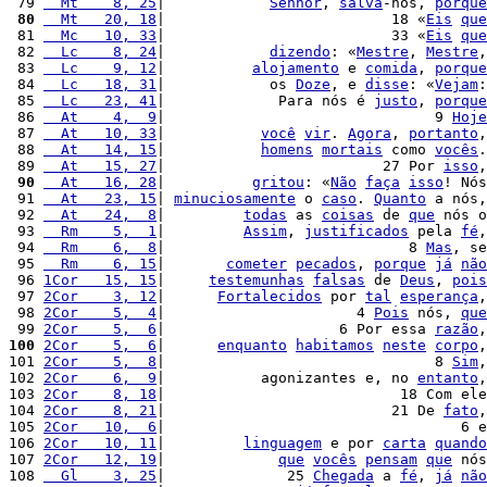
 79 
  Mt    8, 25
|            
Senhor
, 
salva
-nos, 
porque
 80
  Mt   20, 18
|                          18 «
Eis
que
 81 
  Mc   10, 33
|                          33 «
Eis
que
 82 
  Lc    8, 24
|            
dizendo
: «
Mestre
, 
Mestre
,
 83 
  Lc    9, 12
|          
alojamento
 e 
comida
, 
porque
 84 
  Lc   18, 31
|            os 
Doze
, e 
disse
: «
Vejam
:
 85 
  Lc   23, 41
|             Para nós é 
justo
, 
porque
 86 
  At    4,  9
|                               9 
Hoje
 87 
  At   10, 33
|           
você
vir
. 
Agora
, 
portanto
,
 88 
  At   14, 15
|           
homens
mortais
 como 
vocês
.
 89 
  At   15, 27
|                         27 Por 
isso
,
 90
  At   16, 28
|          
gritou
: «
Não
faça
isso
! Nós
 91 
  At   23, 15
| 
minuciosamente
 o 
caso
. 
Quanto
 a nós,
 92 
  At   24,  8
|         
todas
 as 
coisas
 de 
que
 nós o
 93 
  Rm    5,  1
|         
Assim
, 
justificados
 pela 
fé
,
 94 
  Rm    6,  8
|                            8 
Mas
, se
 95 
  Rm    6, 15
|       
cometer
pecados
, 
porque
já
não
 96 
1Cor   15, 15
|     
testemunhas
falsas
 de 
Deus
, 
pois
 97 
2Cor    3, 12
|      
Fortalecidos
 por 
tal
esperança
,
 98 
2Cor    5,  4
|                      4 
Pois
 nós, 
que
 99 
2Cor    5,  6
|                    6 Por essa 
razão
,
100
2Cor    5,  6
|      
enquanto
habitamos
neste
corpo
,
101 
2Cor    5,  8
|                               8 
Sim
,
102 
2Cor    6,  9
|           agonizantes e, no 
entanto
,
103 
2Cor    8, 18
|                           18 Com ele
104 
2Cor    8, 21
|                          21 De 
fato
,
105 
2Cor   10,  6
|                                  6 e
106 
2Cor   10, 11
|         
linguagem
 e por 
carta
quando
107 
2Cor   12, 19
|             
que
vocês
pensam
que
 nós
108 
  Gl    3, 25
|              25 
Chegada
 a 
fé
, 
já
não