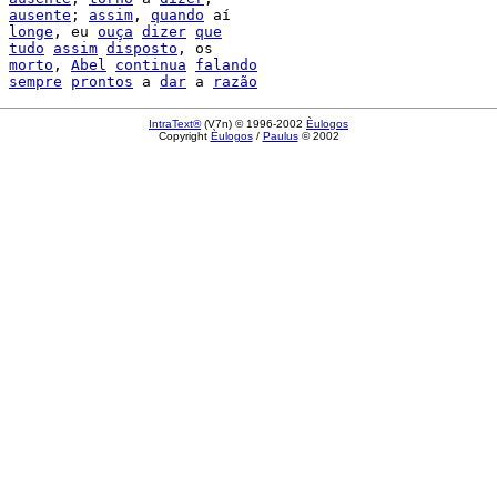
ausente
; 
assim
, 
quando
 aí

longe
, eu 
ouça
dizer
que
tudo
assim
disposto
, os

morto
, 
Abel
continua
falando
sempre
prontos
 a 
dar
 a 
razão
IntraText®
(V7n) © 1996-2002
Èulogos
Copyright
Èulogos
/
Paulus
© 2002