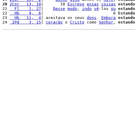
20
2Cor   13, 10
|       10 
Escrevo
essas
coisas
estando
21 
  Fl    1, 27
|    
Desse
modo
, 
indo
vê
-los 
ou
estando
22 
  Hb    9,  6
|                             6 
Estando
23 
  Hb   11,  4
| aceitava os seus 
dons
. 
Embora
estando
24 
 1Pd    3, 15
| 
coração
 o 
Cristo
 como 
Senhor
, 
estando