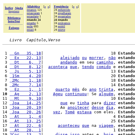
Alfabética
[
«
»
]
Freqüência
[
«
»
]
Índice
Ajuda
estamos
121
24
enfurecido
Imprimir
estancaram
1
24
espalharam
estandarte
1
24
espantados
Biblioteca
estando 24
24 estando
IntraText
estanho
5
24
estávamos
estão
693
24
estéril
Èulogos
estaol
8
24
esteve
Livro  Capítulo,Verso
 1 
  Gn   35, 18
|                            18 
Estando
 2 
  Ex   22, 13
|       
aleijado
ou
morrer
, 
não
estando
 3 
  Dt    6,  7
|       
andando
 em seu 
caminho
, 
estando
 4 
  Dt    8, 12
|  
aconteça
que
, 
tendo
comido
 e 
estando
 5 
  Js    5, 13
|                            13 
Estando
 6 
 1Sm    4, 20
|                            20 
Estando
 7 
 2Mc    1, 18
|                            18 
Estando
 8 
 2Mc    7, 14
|                            14 
Estando
 9 
  Ez    1,  1
|     
quarto
mês
 do 
ano
trinta
, 
estando
10
  Ag    2, 13
|    
Ageu
continuou
: Se 
alguém
, 
estando
11 
  Mt    9, 10
|                            10 
Estando
12 
 Joa   14, 25
|       
que
 eu 
tinha
 para 
dizer
estando
13 
 Joa   20, 19
|       Ao 
anoitecer
desse
dia
, 
estando
14 
 Joa   20, 26
|    
vez
, 
Tomé
estava
 com eles. 
Estando
15 
  At    1,  4
|                             4 
Estando
16 
  At   13, 25
|                            25 
Estando
17 
  At   22,  6
|      
aconteceu
que
 na 
viagem
, 
estando
18 
  At   28,  1
|                             1 
Estando
19 
2Cor   13,  2
|     
disse
isso
 antes e, 
hoje
, 
estando