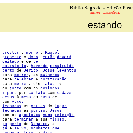
Bíblia Sagrada - Edição Past
IntraText - Concordâncias
estando
prestes
 a 
morrer
, 
Raquel
presente
 o 
dono
, 
então
deverá
deitado
 e de 
pé
.

satisfeito
, 
havendo
construído
perto
 de 
Jericó
, 
Josué
levantou
 para 
morrer
, as 
mulheres
 para 
celebrar
 a 
purificação
 para 
morrer
, ele 
falou
: «

 eu 
junto
 com os 
exilados
impuro
 por 
contato
 com 
cadáver
,

Jesus
 à 
mesa
 em 
casa
 de

 com 
vocês
.

fechadas
 as 
portas
 do 
lugar
fechadas
 as 
portas
, 
Jesus
 com os 
apóstolos
numa
refeição
,

 para 
terminar
 a sua 
missão
,

já
perto
 de 
Damasco
, aí

já
 a 
salvo
, 
soubemos
que
ausente
, 
torno
 a 
dizer